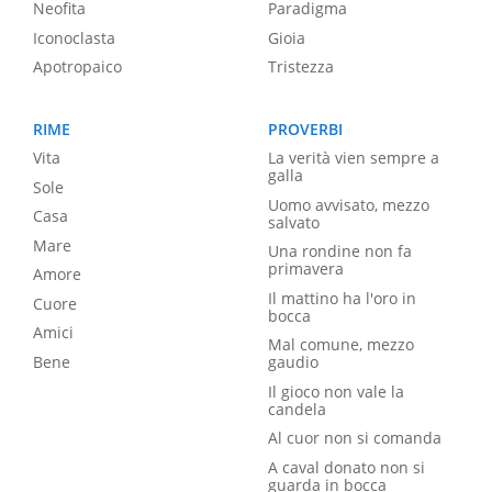
Neofita
Paradigma
Iconoclasta
Gioia
Apotropaico
Tristezza
RIME
PROVERBI
Vita
La verità vien sempre a
galla
Sole
Uomo avvisato, mezzo
Casa
salvato
Mare
Una rondine non fa
primavera
Amore
Il mattino ha l'oro in
Cuore
bocca
Amici
Mal comune, mezzo
Bene
gaudio
Il gioco non vale la
candela
Al cuor non si comanda
A caval donato non si
guarda in bocca