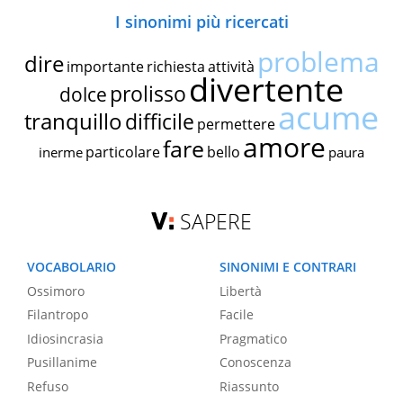
I sinonimi più ricercati
problema
dire
importante
richiesta
attività
divertente
prolisso
dolce
acume
tranquillo
difficile
permettere
amore
fare
particolare
bello
inerme
paura
SAPERE
VOCABOLARIO
SINONIMI E CONTRARI
Ossimoro
Libertà
Filantropo
Facile
Idiosincrasia
Pragmatico
Pusillanime
Conoscenza
Refuso
Riassunto