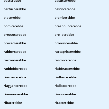
pascerebbe
pasticcerebbe
perturberebbe
pesticcerebbe
piacerebbe
piomberebbe
pomicerebbe
preannuncerebbe
precuocerebbe
preliberebbe
procaccerebbe
pronuncerebbe
rabbercerebbe
raccapriccerebbe
racconcerebbe
raccorcerebbe
raddobberebbe
riabbraccerebbe
riaccorcerebbe
riaffaccerebbe
riaggancerebbe
riallaccerebbe
riannuncerebbe
riassocerebbe
ribacerebbe
ricaccerebbe