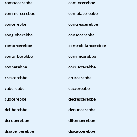
combacerebbe
comincerebbe
commercerebbe
compiacerebbe
concerebbe
concrescerebbe
congloberebbe
consocerebbe
contorcerebbe
controbilancerebbe
conturberebbe
convincerebbe
cooberebbe
corruccerebbe
crescerebbe
cruccerebbe
cuberebbe
cuccerebbe
cuocerebbe
decrescerebbe
deliberebbe
denuncerebbe
deruberebbe
dilomberebbe
disacerberebbe
discaccerebbe