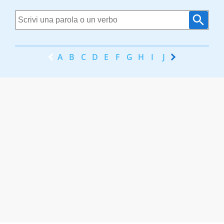
A
B
C
D
E
F
G
H
I
J
K
L
M
N