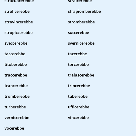
stracuocerebbe
stralcerebbe
stralicerebbe
strapiomberebbe
stravincerebbe
stromberebbe
stropiccerebbe
succerebbe
sveccerebbe
svernicerebbe
taccerebbe
tacerebbe
tituberebbe
torcerebbe
traccerebbe
tralascerebbe
trancerebbe
trincerebbe
tromberebbe
tuberebbe
turberebbe
ufficerebbe
vernicerebbe
vincerebbe
vocerebbe