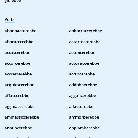
giulebbe
Verbi
abbonaccerebbe
abborraccerebbe
abbraccerebbe
accartoccerebbe
accascerebbe
acconcerebbe
accorcerebbe
accovaccerebbe
accrescerebbe
accuccerebbe
acquiescerebbe
addobberebbe
affaccerebbe
aggancerebbe
agghiaccerebbe
allaccerebbe
ammassiccerebbe
ammorberebbe
annuncerebbe
appiomberebbe