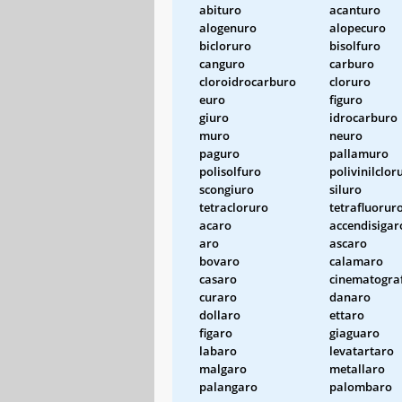
abituro
acanturo
alogenuro
alopecuro
bicloruro
bisolfuro
canguro
carburo
cloroidrocarburo
cloruro
euro
figuro
giuro
idrocarburo
muro
neuro
paguro
pallamuro
polisolfuro
polivinilclor
scongiuro
siluro
tetracloruro
tetrafluorur
acaro
accendisigar
aro
ascaro
bovaro
calamaro
casaro
cinematogra
curaro
danaro
dollaro
ettaro
figaro
giaguaro
labaro
levatartaro
malgaro
metallaro
palangaro
palombaro