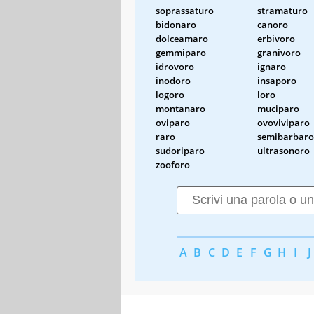
soprassaturo
stramaturo
bidonaro
canoro
dolceamaro
erbivoro
gemmiparo
granivoro
idrovoro
ignaro
inodoro
insaporo
logoro
loro
montanaro
muciparo
oviparo
ovoviviparo
raro
semibarbaro
sudoriparo
ultrasonoro
zooforo
A
B
C
D
E
F
G
H
I
J