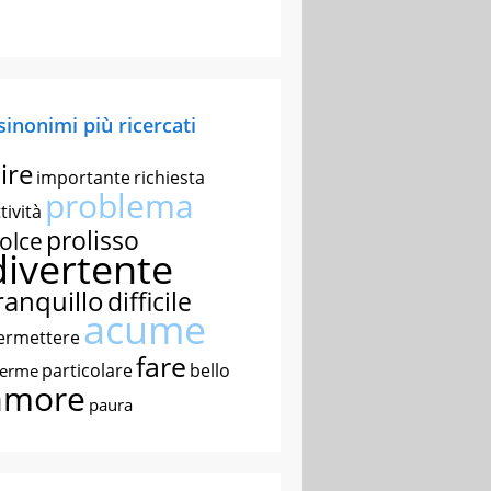
 sinonimi più ricercati
ire
importante
richiesta
problema
tività
prolisso
olce
divertente
ranquillo
difficile
acume
ermettere
fare
particolare
bello
nerme
amore
paura