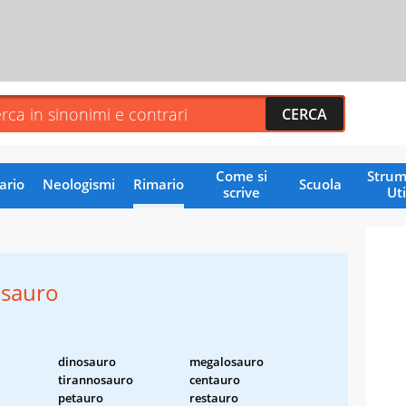
Come si
Strum
ario
Neologismi
Rimario
Scuola
scrive
Uti
osauro
dinosauro
megalosauro
tirannosauro
centauro
petauro
restauro