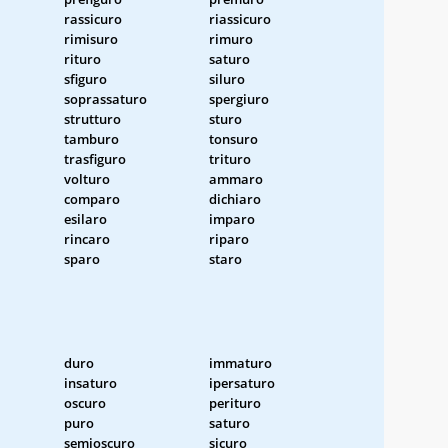
rassicuro
riassicuro
rimisuro
rimuro
rituro
saturo
sfiguro
siluro
soprassaturo
spergiuro
strutturo
sturo
tamburo
tonsuro
trasfiguro
trituro
volturo
ammaro
comparo
dichiaro
esilaro
imparo
rincaro
riparo
sparo
staro
duro
immaturo
insaturo
ipersaturo
oscuro
perituro
puro
saturo
semioscuro
sicuro