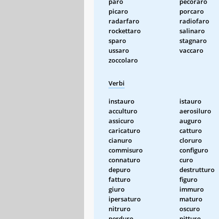
paro
pecoraro
picaro
porcaro
radarfaro
radiofaro
rockettaro
salinaro
sparo
stagnaro
ussaro
vaccaro
zoccolaro
Verbi
instauro
istauro
acculturo
aerosiluro
assicuro
auguro
caricaturo
catturo
cianuro
cloruro
commisuro
configuro
connaturo
curo
depuro
destrutturo
fatturo
figuro
giuro
immuro
ipersaturo
maturo
nitruro
oscuro
perduro
pitturo