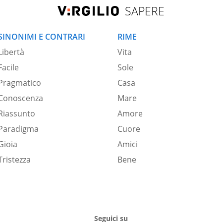
SAPERE
SINONIMI E CONTRARI
RIME
Libertà
Vita
Facile
Sole
Pragmatico
Casa
Conoscenza
Mare
Riassunto
Amore
Paradigma
Cuore
Gioia
Amici
Tristezza
Bene
Seguici su