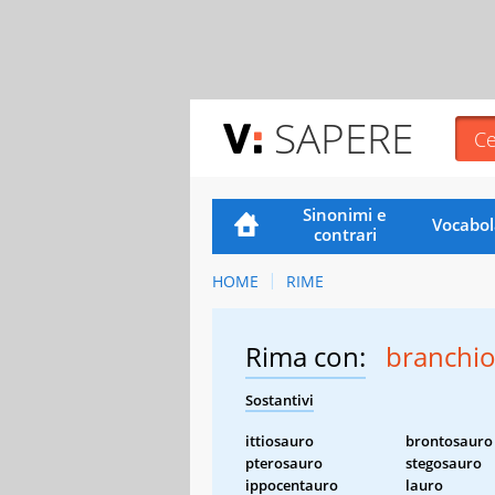
SAPERE
Sinonimi e
Vocabol
contrari
HOME
RIME
Rima con:
branchi
Sostantivi
ittiosauro
brontosauro
pterosauro
stegosauro
ippocentauro
lauro