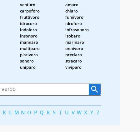
venturo
amaro
carpoforo
chiaro
fruttivoro
fumivoro
idrocoro
idroforo
indoloro
infrasonoro
insonoro
isobaro
mannaro
marinaro
multiparo
onnivoro
piscivoro
preclaro
sonoro
stracaro
uniparo
viviparo
K
L
M
N
O
P
Q
R
S
T
U
V
W
X
Y
Z