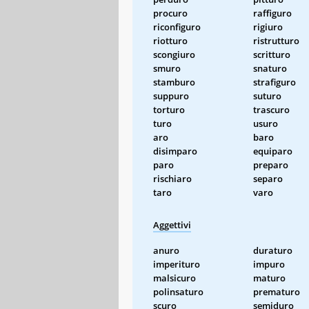
procuro
raffiguro
riconfiguro
rigiuro
riotturo
ristrutturo
scongiuro
scritturo
smuro
snaturo
stamburo
strafiguro
suppuro
suturo
torturo
trascuro
turo
usuro
aro
baro
disimparo
equiparo
paro
preparo
rischiaro
separo
taro
varo
Aggettivi
anuro
duraturo
imperituro
impuro
malsicuro
maturo
polinsaturo
prematuro
scuro
semiduro