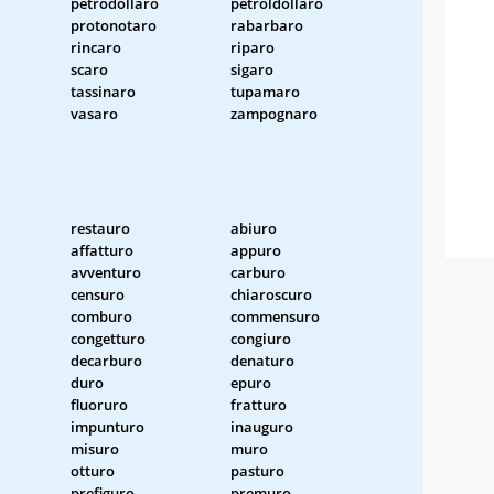
petrodollaro
petroldollaro
protonotaro
rabarbaro
rincaro
riparo
scaro
sigaro
tassinaro
tupamaro
vasaro
zampognaro
restauro
abiuro
affatturo
appuro
avventuro
carburo
censuro
chiaroscuro
comburo
commensuro
congetturo
congiuro
decarburo
denaturo
duro
epuro
fluoruro
fratturo
impunturo
inauguro
misuro
muro
otturo
pasturo
prefiguro
premuro