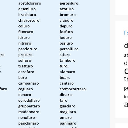
acetilcloruro
aerosiluro
arseniuro
azoturo
brachiuro
bromuro
chiaroscuro
cianuro
coluro
depuro
fluoruro
fosfuro
I
idruro
ioduro
nitruro
ossiuro
d
percloruro
persolfuro
uro
procuro
sciuro
at
solfuro
tamburo
d
o
tratturo
turo
o
aerofaro
alamaro
t
baro
boaro
campanaro
cantaro
p
faro
coguaro
cremortartaro
denaro
dinaro
i
eurodollaro
faro
gruppettaro
guaciaro
madonnaro
magliaro
nenufaro
omaro
panchinaro
paninaro