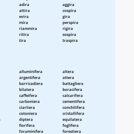
adira
aggira
attira
cospira
evira
gira
mira
perspira
riammira
rigira
ritira
sospira
tira
traspira
alluminifera
altera
argentifera
attera
barricadiera
battagliera
bilatera
boracifera
caffeifera
calcarifera
carboniera
cementifera
ciarliera
conchilifera
cotoniera
cristallifera
a
diptera
equilatera
fiorifera
foglifera
foraminifera
forestiera