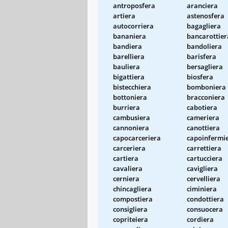
antroposfera
aranciera
artiera
astenosfera
autocorriera
bagagliera
bananiera
bancarottier
bandiera
bandoliera
barelliera
barisfera
bauliera
bersagliera
bigattiera
biosfera
bistecchiera
bomboniera
bottoniera
bracconiera
burriera
cabotiera
cambusiera
cameriera
cannoniera
canottiera
capocarceriera
capoinfermi
carceriera
carrettiera
cartiera
cartucciera
cavaliera
cavigliera
cerniera
cervelliera
chincagliera
ciminiera
compostiera
condottiera
consigliera
consuocera
copriteiera
cordiera