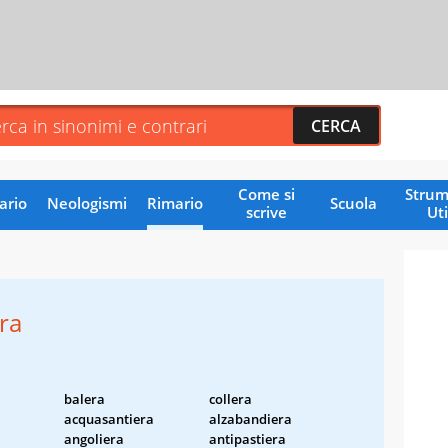
Come si
Strum
ario
Neologismi
Rimario
Scuola
scrive
Uti
ra
balera
collera
acquasantiera
alzabandiera
angoliera
antipastiera