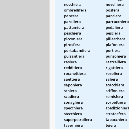
nocchiera
novelliera
ombrellifera
oosfera
pancera
panciera
paroliera
parrucchiera
pattumiera
pedaliera
peschiera
pesciera
picconiera
pillacchera
pirosfera
plafoniera
portabandiera
portiera
pulsantiera
punzoniera
rasiera
rastrelliera
redditiera
rigattiera
rocchettiera
rosoliera
saettiera
saliera
saponiera
scacchiera
schiera
sciffoniera
scudiera
semisfera
sonagliera
sorbettiera
specchiera
spedizionier
stecchiera
stratosfera
superpetroliera
tabacchiera
taverniera
teiera