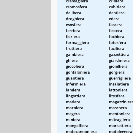
cremagliera
criniera
cromosfera
cubitiera
delibera
dentiera
droghiera
edera
esosfera
fascera
ferriera
fescera
fioriera
fochiera
formaggiera
fotosfera
fruttiera
fuciliera
gambiera
gazzettiera
ghiera
giardiniera
giocoliera
gioielliera
gonfaloniera
gorgiera
guantiera
guerrigliera
infermiera
insalatiera
lamiera
lattoniera
lingottiera
litosfera
madera
magazzinier
marniera
maschera
megera
mentoniera
miniera
mitragliera
mongolfiera
morsettiera
motocannoniera
motoleggera