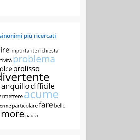
 sinonimi più ricercati
ire
importante
richiesta
problema
tività
prolisso
olce
divertente
ranquillo
difficile
acume
ermettere
fare
particolare
bello
nerme
amore
paura