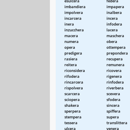
esulcera
federa
imbandiera
impapera
impolvera
inalbera
incarcera
incera
inera
infodera
inzucchera
lacera
macera
maschera
numera
obera
opera
ottempera
predigera
prepondera
rasiera
recupera
reitera
remunera
riconsidera
ricovera
rifodera
rigenera
rincarcera
rinfodera
rispolvera
riverbera
scarcera
scevera
sciopera
sfodera
shakera
sincera
sperpera
spiffera
stempera
supera
tessera
translittera
ulcera
venera