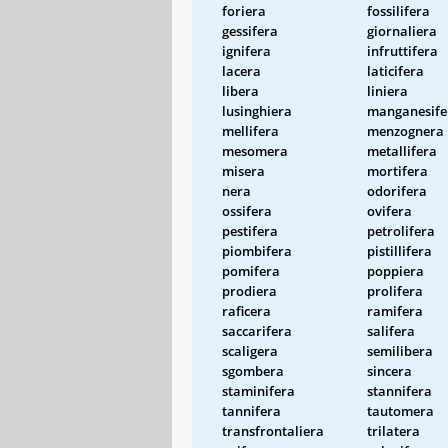
foriera
fossilifera
gessifera
giornaliera
ignifera
infruttifera
lacera
laticifera
libera
liniera
lusinghiera
manganesife
mellifera
menzognera
mesomera
metallifera
misera
mortifera
nera
odorifera
ossifera
ovifera
pestifera
petrolifera
piombifera
pistillifera
pomifera
poppiera
prodiera
prolifera
raficera
ramifera
saccarifera
salifera
scaligera
semilibera
sgombera
sincera
staminifera
stannifera
tannifera
tautomera
transfrontaliera
trilatera