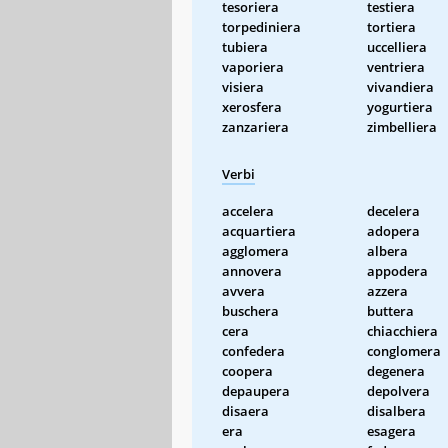
tesoriera
testiera
torpediniera
tortiera
tubiera
uccelliera
vaporiera
ventriera
visiera
vivandiera
xerosfera
yogurtiera
zanzariera
zimbelliera
Verbi
accelera
decelera
acquartiera
adopera
agglomera
albera
annovera
appodera
avvera
azzera
buschera
buttera
cera
chiacchiera
confedera
conglomera
coopera
degenera
depaupera
depolvera
disaera
disalbera
era
esagera