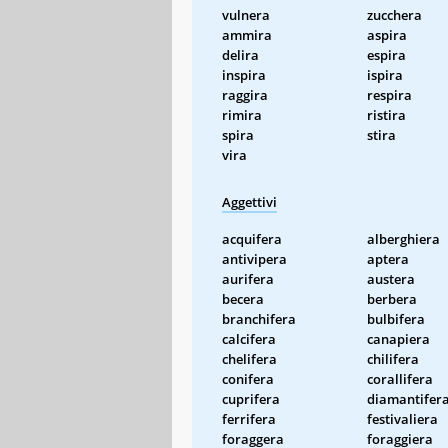
vulnera
zucchera
ammira
aspira
delira
espira
inspira
ispira
raggira
respira
rimira
ristira
spira
stira
vira
Aggettivi
acquifera
alberghiera
antivipera
aptera
aurifera
austera
becera
berbera
branchifera
bulbifera
calcifera
canapiera
chelifera
chilifera
conifera
corallifera
cuprifera
diamantifer
ferrifera
festivaliera
foraggera
foraggiera