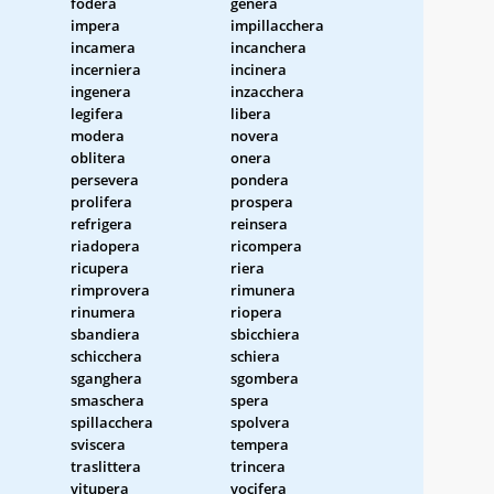
fodera
genera
impera
impillacchera
incamera
incanchera
incerniera
incinera
ingenera
inzacchera
legifera
libera
modera
novera
oblitera
onera
persevera
pondera
prolifera
prospera
refrigera
reinsera
riadopera
ricompera
ricupera
riera
rimprovera
rimunera
rinumera
riopera
sbandiera
sbicchiera
schicchera
schiera
sganghera
sgombera
smaschera
spera
spillacchera
spolvera
sviscera
tempera
traslittera
trincera
vitupera
vocifera