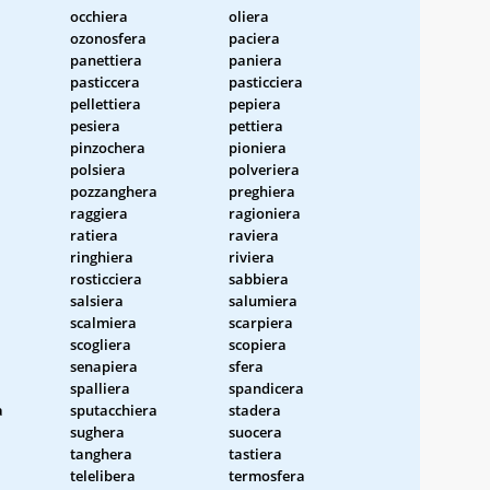
occhiera
oliera
ozonosfera
paciera
panettiera
paniera
pasticcera
pasticciera
pellettiera
pepiera
pesiera
pettiera
pinzochera
pioniera
polsiera
polveriera
pozzanghera
preghiera
raggiera
ragioniera
ratiera
raviera
ringhiera
riviera
rosticciera
sabbiera
salsiera
salumiera
scalmiera
scarpiera
scogliera
scopiera
senapiera
sfera
spalliera
spandicera
a
sputacchiera
stadera
sughera
suocera
tanghera
tastiera
telelibera
termosfera