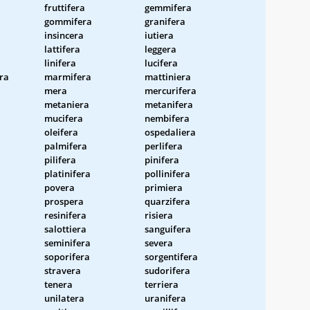
fruttifera
gemmifera
gommifera
granifera
insincera
iutiera
lattifera
leggera
linifera
lucifera
ra
marmifera
mattiniera
mera
mercurifera
metaniera
metanifera
mucifera
nembifera
oleifera
ospedaliera
palmifera
perlifera
pilifera
pinifera
platinifera
pollinifera
povera
primiera
prospera
quarzifera
resinifera
risiera
salottiera
sanguifera
seminifera
severa
soporifera
sorgentifera
stravera
sudorifera
tenera
terriera
unilatera
uranifera