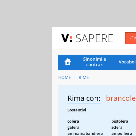
SAPERE
Sinonimi e
Vocabol
contrari
HOME
RIME
Rima con:
brancole
Sostantivi
colera
pistolera
galera
sclera
ammainabandiera
ampolliera