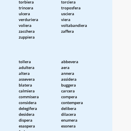
torbiera
torciera
trincera
troposfera
ulcera
usciera
verduriera
viera
voliera
voltabandiera
zacchera
zaffera
zuppiera
tollera
abbevera
adultera
aera
altera
annera
assevera
assidera
blatera
buggera
calmiera
carcera
commisera
compera
considera
contempera
delegifera
delibera
desidera
dilacera
dispera
enumera
esaspera
esonera