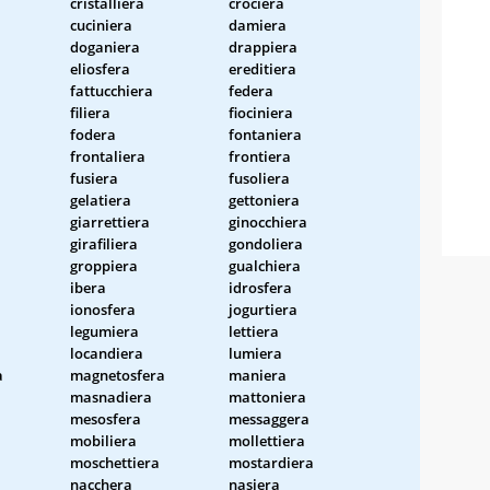
cristalliera
crociera
cuciniera
damiera
doganiera
drappiera
eliosfera
ereditiera
fattucchiera
federa
filiera
fiociniera
fodera
fontaniera
frontaliera
frontiera
fusiera
fusoliera
gelatiera
gettoniera
giarrettiera
ginocchiera
girafiliera
gondoliera
groppiera
gualchiera
ibera
idrosfera
ionosfera
jogurtiera
legumiera
lettiera
locandiera
lumiera
a
magnetosfera
maniera
masnadiera
mattoniera
mesosfera
messaggera
mobiliera
mollettiera
moschettiera
mostardiera
nacchera
nasiera