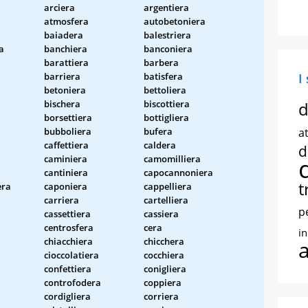
arciera
argentiera
atmosfera
autobetoniera
baiadera
balestriera
a
banchiera
banconiera
barattiera
barbera
barriera
batisfera
I
betoniera
bettoliera
bischera
biscottiera
d
borsettiera
bottigliera
bubboliera
bufera
at
caffettiera
caldera
d
caminiera
camomilliera
cantiniera
capocannoniera
t
era
caponiera
cappelliera
carriera
cartelliera
p
cassettiera
cassiera
centrosfera
cera
i
chiacchiera
chicchera
cioccolatiera
cocchiera
confettiera
conigliera
controfodera
coppiera
cordigliera
corriera