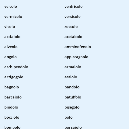
veicolo
ventricolo
vermicolo
versicolo
vicolo
zoccolo
acciaiolo
acetabolo
alveolo
amminofenolo
angolo
appiccagnolo
archipendolo
armaiolo
arzigogolo
assiolo
bagnolo
bandolo
barcaiolo
batuffolo
bindolo
bisegolo
bocciolo
bolo
bombolo
borsaiolo