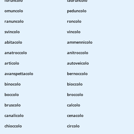
foruncolo
ladruncolo
omuncolo
peduncolo
ranuncolo
roncolo
svincolo
vincolo
abitacolo
ammennicolo
anatroccolo
anitroccolo
articolo
autoveicolo
avanspettacolo
bernoccolo
binocolo
bioccolo
boccolo
broccolo
bruscolo
calcolo
canalicolo
cenacolo
chioccolo
circolo