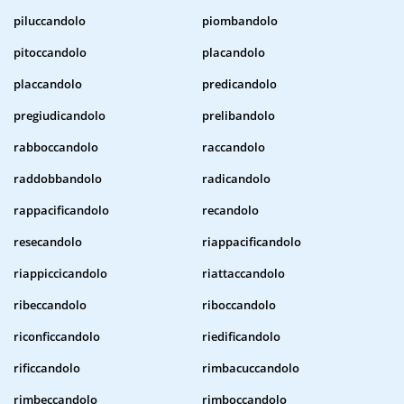
piluccandolo
piombandolo
pitoccandolo
placandolo
placcandolo
predicandolo
pregiudicandolo
prelibandolo
rabboccandolo
raccandolo
raddobbandolo
radicandolo
rappacificandolo
recandolo
resecandolo
riappacificandolo
riappiccicandolo
riattaccandolo
ribeccandolo
riboccandolo
riconficcandolo
riedificandolo
rificcandolo
rimbacuccandolo
rimbeccandolo
rimboccandolo