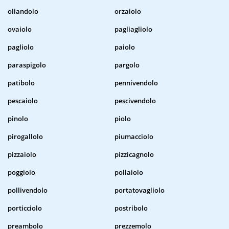
oliandolo
orzaiolo
ovaiolo
pagliagliolo
pagliolo
paiolo
paraspigolo
pargolo
patibolo
pennivendolo
pescaiolo
pescivendolo
pinolo
piolo
pirogallolo
piumacciolo
pizzaiolo
pizzicagnolo
poggiolo
pollaiolo
pollivendolo
portatovagliolo
porticciolo
postribolo
preambolo
prezzemolo