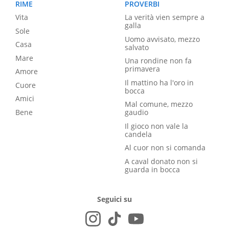
RIME
PROVERBI
Vita
La verità vien sempre a
galla
Sole
Uomo avvisato, mezzo
Casa
salvato
Mare
Una rondine non fa
primavera
Amore
Il mattino ha l'oro in
Cuore
bocca
Amici
Mal comune, mezzo
Bene
gaudio
Il gioco non vale la
candela
Al cuor non si comanda
A caval donato non si
guarda in bocca
Seguici su