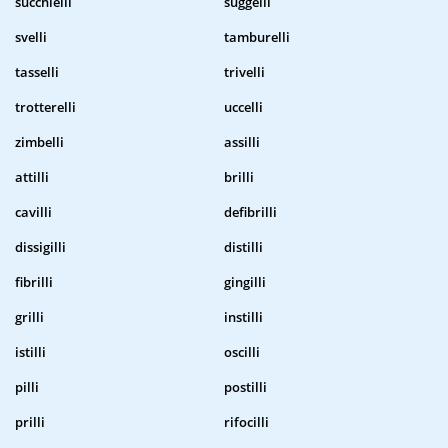
succhielli
suggelli
svelli
tamburelli
tasselli
trivelli
trotterelli
uccelli
zimbelli
assilli
attilli
brilli
cavilli
defibrilli
dissigilli
distilli
fibrilli
gingilli
grilli
instilli
istilli
oscilli
pilli
postilli
prilli
rifocilli