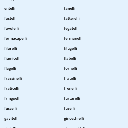
entelli
fanelli
fastelli
fatterelli
favolelli
fegatelli
fermacapelli
fermanelli
filarelli
filugelli
fiumicelli
flabelli
flagelli
fornelli
frassinelli
fratelli
fraticelli
frenelli
fringuelli
furtarelli
fuscelli
fuselli
gavitelli
ginocchielli