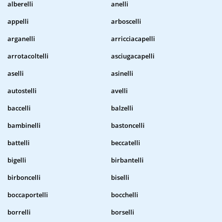
alberelli
anelli
appelli
arboscelli
arganelli
arricciacapelli
arrotacoltelli
asciugacapelli
aselli
asinelli
autostelli
avelli
baccelli
balzelli
bambinelli
bastoncelli
battelli
beccatelli
bigelli
birbantelli
birboncelli
biselli
boccaportelli
bocchelli
borrelli
borselli