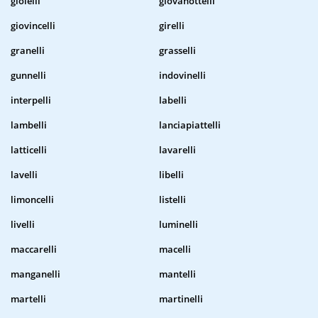
gioielli
giovanottelli
giovincelli
girelli
granelli
grasselli
gunnelli
indovinelli
interpelli
labelli
lambelli
lanciapiattelli
latticelli
lavarelli
lavelli
libelli
limoncelli
listelli
livelli
luminelli
maccarelli
macelli
manganelli
mantelli
martelli
martinelli