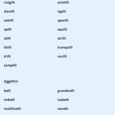
risigilli
scintilli
sfavilli
sigilli
sobilli
specilli
spilli
squilli
stilli
strilli
titilli
tranquilli
trilli
vacilli
zampilli
Aggettivi
belli
grandicelli
imbelli
isabelli
multilivelli
novelli