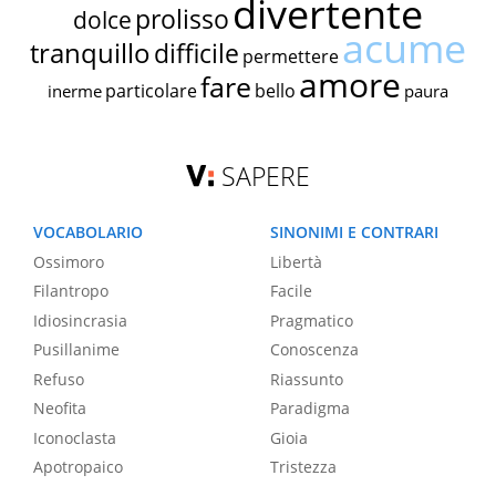
divertente
prolisso
dolce
acume
tranquillo
difficile
permettere
amore
fare
particolare
bello
inerme
paura
SAPERE
VOCABOLARIO
SINONIMI E CONTRARI
Ossimoro
Libertà
Filantropo
Facile
Idiosincrasia
Pragmatico
Pusillanime
Conoscenza
Refuso
Riassunto
Neofita
Paradigma
Iconoclasta
Gioia
Apotropaico
Tristezza