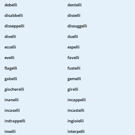
debelli
dentelli
disabbelli
disselli
disseppelli
dissuggelli
divelli
duelli
eccelli
espelli
evelli
favelli
flagelli
fustelli
gabelli
gemelli
giocherelli
girelli
inanelli
incappelli
incaselli
incastelli
indrappelli
ingioielli
inselli
interpelli