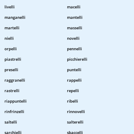
livelli
macelli
manganelli
mantelli
martelli
masselli
nielli
novelli
orpelli
pennelli
piastrelli
picchierelli
preselli
puntelli
raggranelli
rappelli
rastrelli
repelli
riappuntelli
ribelli
rinfrinzelli
rinnovelli
saltelli
salterelli
sarchielli
sbaccelli