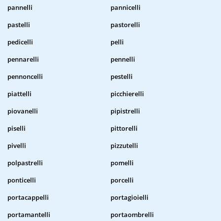
pannelli
pannicelli
pastelli
pastorelli
pedicelli
pelli
pennarelli
pennelli
pennoncelli
pestelli
piattelli
picchierelli
piovanelli
pipistrelli
piselli
pittorelli
pivelli
pizzutelli
polpastrelli
pomelli
ponticelli
porcelli
portacappelli
portagioielli
portamantelli
portaombrelli