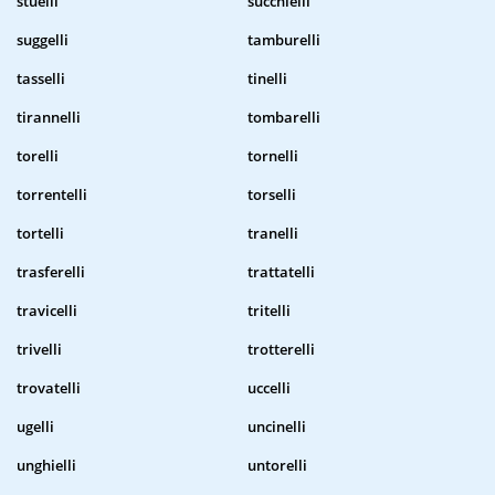
stuelli
succhielli
suggelli
tamburelli
tasselli
tinelli
tirannelli
tombarelli
torelli
tornelli
torrentelli
torselli
tortelli
tranelli
trasferelli
trattatelli
travicelli
tritelli
trivelli
trotterelli
trovatelli
uccelli
ugelli
uncinelli
unghielli
untorelli