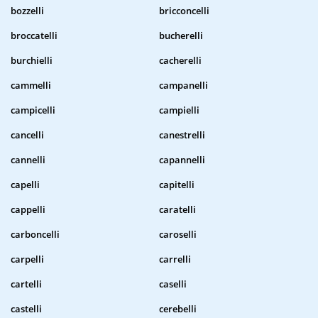
bozzelli
bricconcelli
broccatelli
bucherelli
burchielli
cacherelli
cammelli
campanelli
campicelli
campielli
cancelli
canestrelli
cannelli
capannelli
capelli
capitelli
cappelli
caratelli
carboncelli
caroselli
carpelli
carrelli
cartelli
caselli
castelli
cerebelli