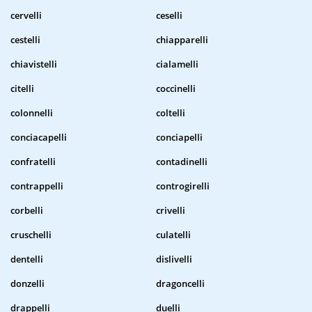
cervelli
ceselli
cestelli
chiapparelli
chiavistelli
cialamelli
citelli
coccinelli
colonnelli
coltelli
conciacapelli
conciapelli
confratelli
contadinelli
contrappelli
controgirelli
corbelli
crivelli
cruschelli
culatelli
dentelli
dislivelli
donzelli
dragoncelli
drappelli
duelli