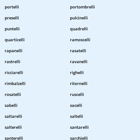
portelli
portombrelli
preselli
pulcinelli
puntelli
quadrelli
quarticelli
ramoscelli
rapanelli
rasatelli
rastrelli
ravanelli
ricciarelli
righelli
rimbalzelli
ritornelli
rosatelli
ruscelli
sabelli
sacelli
saltarelli
saltelli
salterelli
santarelli
santerelli
sarchielli