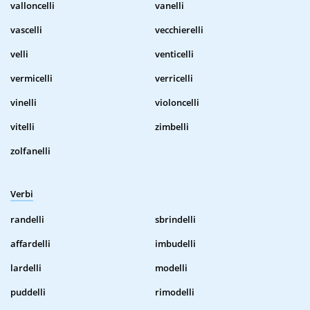
valloncelli
vanelli
vascelli
vecchierelli
velli
venticelli
vermicelli
verricelli
vinelli
violoncelli
vitelli
zimbelli
zolfanelli
Verbi
randelli
sbrindelli
affardelli
imbudelli
lardelli
modelli
puddelli
rimodelli