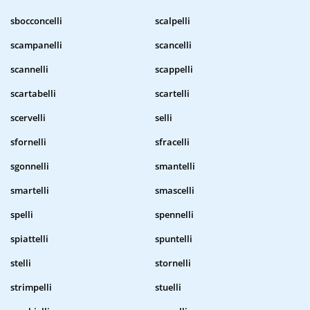
sbocconcelli
scalpelli
scampanelli
scancelli
scannelli
scappelli
scartabelli
scartelli
scervelli
selli
sfornelli
sfracelli
sgonnelli
smantelli
smartelli
smascelli
spelli
spennelli
spiattelli
spuntelli
stelli
stornelli
strimpelli
stuelli