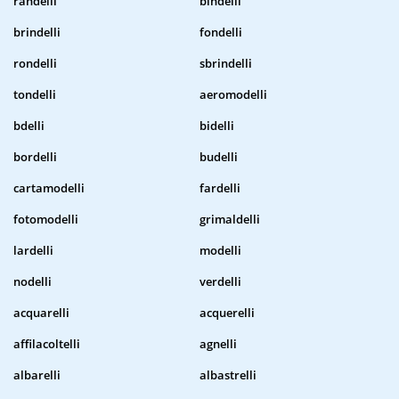
randelli
bindelli
brindelli
fondelli
rondelli
sbrindelli
tondelli
aeromodelli
bdelli
bidelli
bordelli
budelli
cartamodelli
fardelli
fotomodelli
grimaldelli
lardelli
modelli
nodelli
verdelli
acquarelli
acquerelli
affilacoltelli
agnelli
albarelli
albastrelli