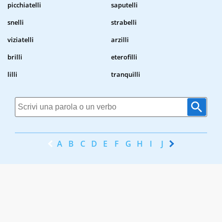
picchiatelli
saputelli
snelli
strabelli
viziatelli
arzilli
brilli
eterofilli
lilli
tranquilli
A
B
C
D
E
F
G
H
I
J
K
L
M
N