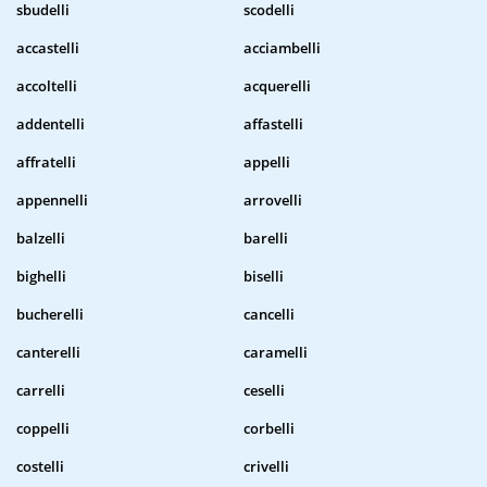
sbudelli
scodelli
accastelli
acciambelli
accoltelli
acquerelli
addentelli
affastelli
affratelli
appelli
appennelli
arrovelli
balzelli
barelli
bighelli
biselli
bucherelli
cancelli
canterelli
caramelli
carrelli
ceselli
coppelli
corbelli
costelli
crivelli