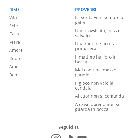
RIME
PROVERBI
Vita
La verità vien sempre a
galla
Sole
Uomo avvisato, mezzo
Casa
salvato
Mare
Una rondine non fa
primavera
Amore
Il mattino ha l'oro in
Cuore
bocca
Amici
Mal comune, mezzo
Bene
gaudio
Il gioco non vale la
candela
Al cuor non si comanda
A caval donato non si
guarda in bocca
Seguici su