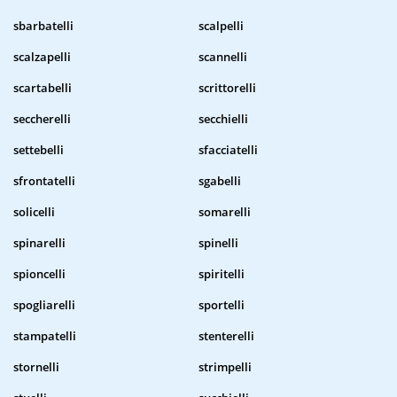
sbarbatelli
scalpelli
scalzapelli
scannelli
scartabelli
scrittorelli
seccherelli
secchielli
settebelli
sfacciatelli
sfrontatelli
sgabelli
solicelli
somarelli
spinarelli
spinelli
spioncelli
spiritelli
spogliarelli
sportelli
stampatelli
stenterelli
stornelli
strimpelli