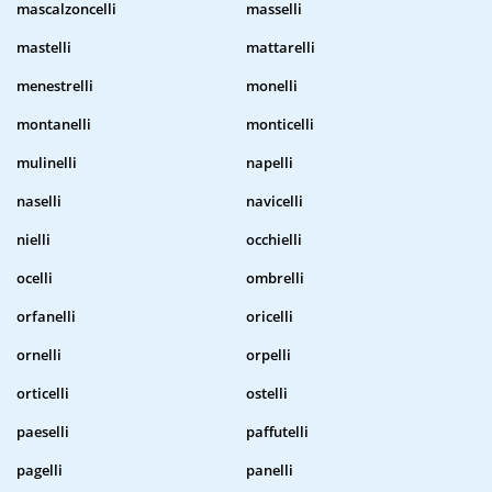
mascalzoncelli
masselli
mastelli
mattarelli
menestrelli
monelli
montanelli
monticelli
mulinelli
napelli
naselli
navicelli
nielli
occhielli
ocelli
ombrelli
orfanelli
oricelli
ornelli
orpelli
orticelli
ostelli
paeselli
paffutelli
pagelli
panelli