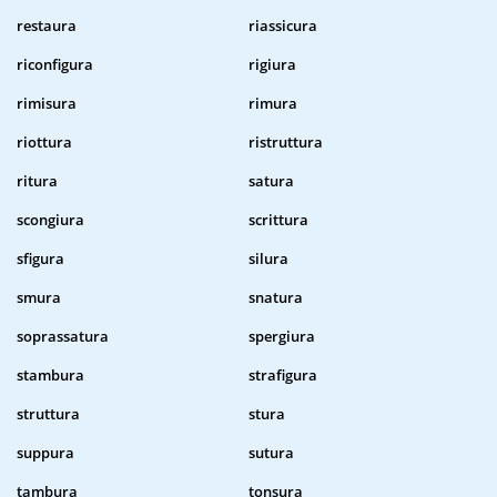
restaura
riassicura
riconfigura
rigiura
rimisura
rimura
riottura
ristruttura
ritura
satura
scongiura
scrittura
sfigura
silura
smura
snatura
soprassatura
spergiura
stambura
strafigura
struttura
stura
suppura
sutura
tambura
tonsura