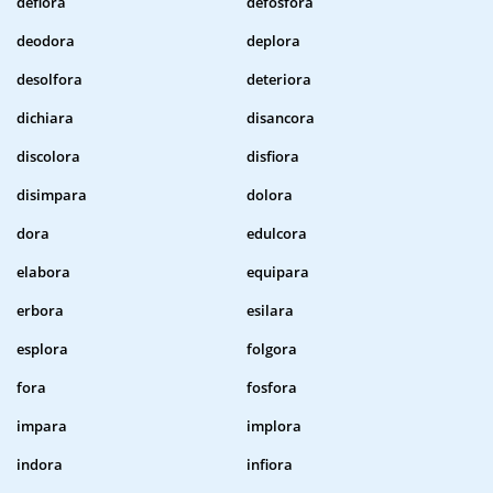
deflora
defosfora
deodora
deplora
desolfora
deteriora
dichiara
disancora
discolora
disfiora
disimpara
dolora
dora
edulcora
elabora
equipara
erbora
esilara
esplora
folgora
fora
fosfora
impara
implora
indora
infiora