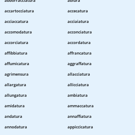
abborracciatura
abiura
accartocciatura
accecatura
acciaccatura
acciaiatura
accomodatura
acconciatura
accorciatura
accordatura
affibbiatura
affrancatura
affumicatura
aggraffatura
agrimensura
allacciatura
allargatura
allicciatura
allungatura
ambiatura
amidatura
ammaccatura
andatura
annaffiatura
annodatura
appiccicatura