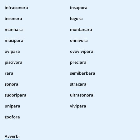
infrasonora
insapora
insonora
logora
mannara
montanara
mucipara
onnivora
ovipara
ovovivipara
piscivora
preclara
rara
semibarbara
sonora
stracara
sudoripara
ultrasonora
unipara
vivipara
zoofora
Avverbi