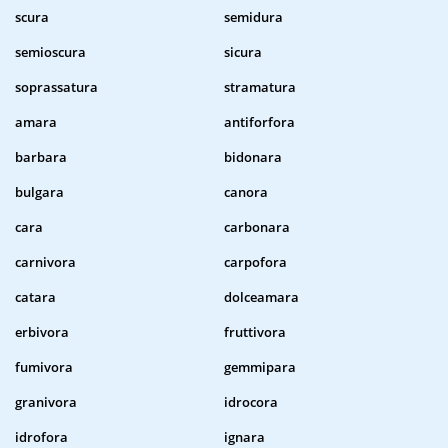
scura
semidura
semioscura
sicura
soprassatura
stramatura
amara
antiforfora
barbara
bidonara
bulgara
canora
cara
carbonara
carnivora
carpofora
catara
dolceamara
erbivora
fruttivora
fumivora
gemmipara
granivora
idrocora
idrofora
ignara