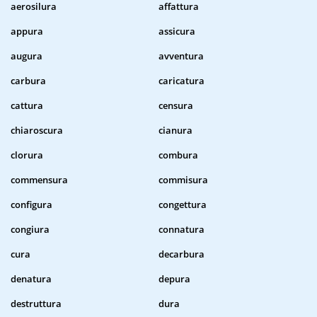
aerosilura
affattura
appura
assicura
augura
avventura
carbura
caricatura
cattura
censura
chiaroscura
cianura
clorura
combura
commensura
commisura
configura
congettura
congiura
connatura
cura
decarbura
denatura
depura
destruttura
dura