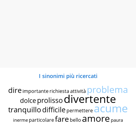
I sinonimi più ricercati
problema
dire
importante
richiesta
attività
divertente
prolisso
dolce
acume
tranquillo
difficile
permettere
amore
fare
particolare
bello
inerme
paura