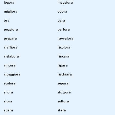
logora
maggiora
migliora
odora
ora
para
peggiora
perfora
prepara
ravvalora
riaffiora
ricolora
rielabora
rincara
rincora
ripara
ripeggiora
rischiara
scolora
separa
sfiora
sfolgora
sfora
solfora
spara
stara