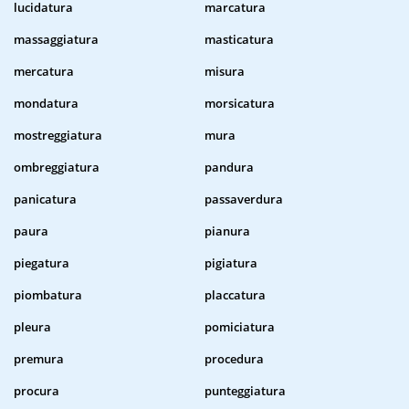
lucidatura
marcatura
massaggiatura
masticatura
mercatura
misura
mondatura
morsicatura
mostreggiatura
mura
ombreggiatura
pandura
panicatura
passaverdura
paura
pianura
piegatura
pigiatura
piombatura
placcatura
pleura
pomiciatura
premura
procedura
procura
punteggiatura