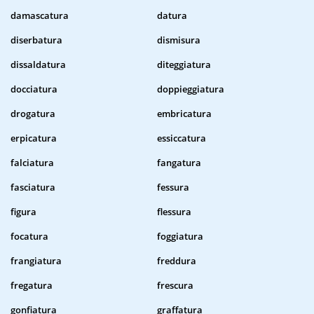
damascatura
datura
diserbatura
dismisura
dissaldatura
diteggiatura
docciatura
doppieggiatura
drogatura
embricatura
erpicatura
essiccatura
falciatura
fangatura
fasciatura
fessura
figura
flessura
focatura
foggiatura
frangiatura
freddura
fregatura
frescura
gonfiatura
graffatura