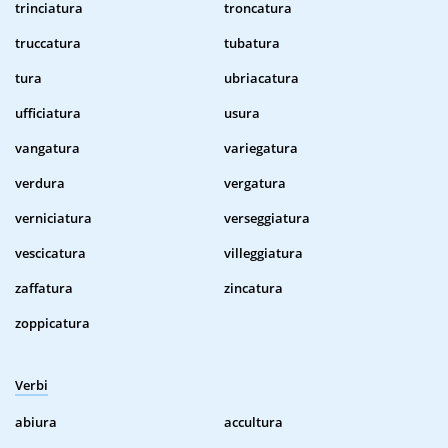
trinciatura
troncatura
truccatura
tubatura
tura
ubriacatura
ufficiatura
usura
vangatura
variegatura
verdura
vergatura
verniciatura
verseggiatura
vescicatura
villeggiatura
zaffatura
zincatura
zoppicatura
Verbi
abiura
accultura