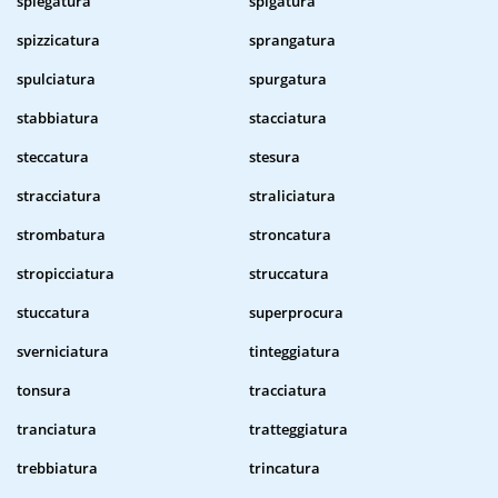
spiegatura
spigatura
spizzicatura
sprangatura
spulciatura
spurgatura
stabbiatura
stacciatura
steccatura
stesura
stracciatura
straliciatura
strombatura
stroncatura
stropicciatura
struccatura
stuccatura
superprocura
sverniciatura
tinteggiatura
tonsura
tracciatura
tranciatura
tratteggiatura
trebbiatura
trincatura