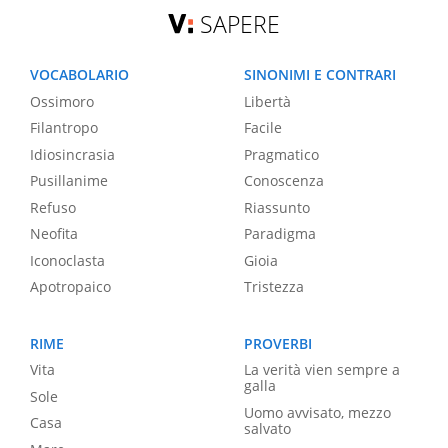
SAPERE
VOCABOLARIO
SINONIMI E CONTRARI
Ossimoro
Libertà
Filantropo
Facile
Idiosincrasia
Pragmatico
Pusillanime
Conoscenza
Refuso
Riassunto
Neofita
Paradigma
Iconoclasta
Gioia
Apotropaico
Tristezza
RIME
PROVERBI
Vita
La verità vien sempre a
galla
Sole
Uomo avvisato, mezzo
Casa
salvato