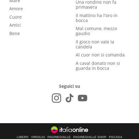
Mare
Una rondine non fa
primavera
Amore
Il mattino ha l'oro in
Cuore
bocca
Amici
Mal comune, mezzo
Bene
gaudio
Il gioco non vale la
candela
Al cuor non si comanda
A caval donato non si
guarda in bocca
Seguici su
LIBERO
VIRGILIO
PAGINEGIALLE
PAGINEGIALLE SHOP
PGCASA