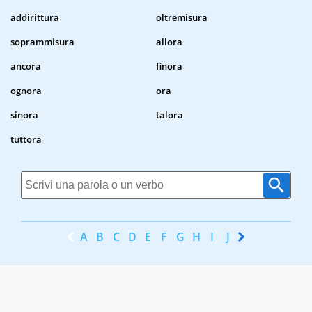
addirittura
oltremisura
soprammisura
allora
ancora
finora
ognora
ora
sinora
talora
tuttora
A
B
C
D
E
F
G
H
I
J
K
L
M
N