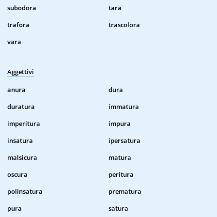
subodora
tara
trafora
trascolora
vara
Aggettivi
anura
dura
duratura
immatura
imperitura
impura
insatura
ipersatura
malsicura
matura
oscura
peritura
polinsatura
prematura
pura
satura