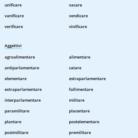
unificare
vacare
vanificare
vendicare
verificare
vinificare
Aggettivi
agroalimentare
alimentare
antiparlamentare
catare
elementare
estraparlamentare
extraparlamentare
fallimentare
interparlamentare
militare
paramilitare
placentare
plantare
postelementare
postmilitare
premilitare