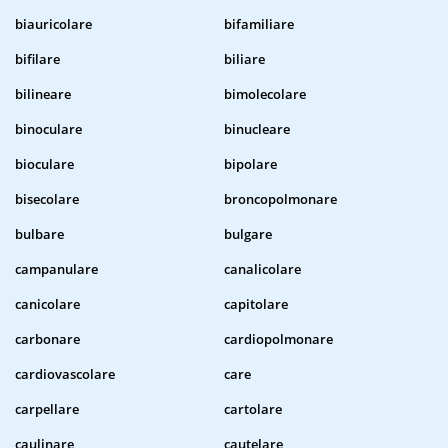
biauricolare
bifamiliare
bifilare
biliare
bilineare
bimolecolare
binoculare
binucleare
bioculare
bipolare
bisecolare
broncopolmonare
bulbare
bulgare
campanulare
canalicolare
canicolare
capitolare
carbonare
cardiopolmonare
cardiovascolare
care
carpellare
cartolare
caulinare
cautelare