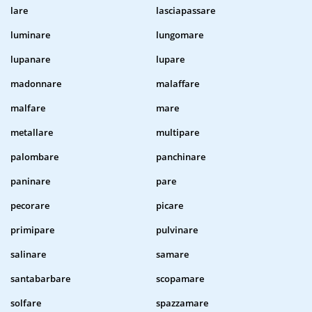
lare
lasciapassare
luminare
lungomare
lupanare
lupare
madonnare
malaffare
malfare
mare
metallare
multipare
palombare
panchinare
paninare
pare
pecorare
picare
primipare
pulvinare
salinare
samare
santabarbare
scopamare
solfare
spazzamare