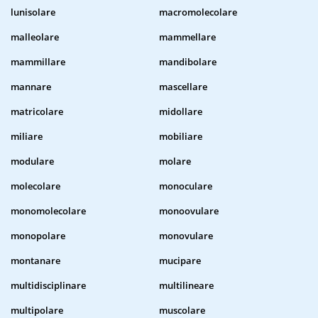
lunisolare
macromolecolare
malleolare
mammellare
mammillare
mandibolare
mannare
mascellare
matricolare
midollare
miliare
mobiliare
modulare
molare
molecolare
monoculare
monomolecolare
monoovulare
monopolare
monovulare
montanare
mucipare
multidisciplinare
multilineare
multipolare
muscolare