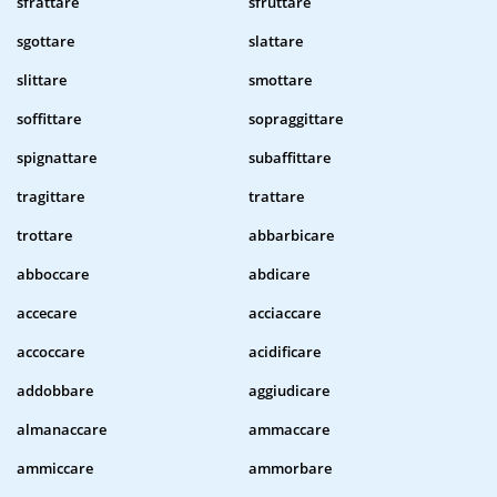
sfrattare
sfruttare
sgottare
slattare
slittare
smottare
soffittare
sopraggittare
spignattare
subaffittare
tragittare
trattare
trottare
abbarbicare
abboccare
abdicare
accecare
acciaccare
accoccare
acidificare
addobbare
aggiudicare
almanaccare
ammaccare
ammiccare
ammorbare