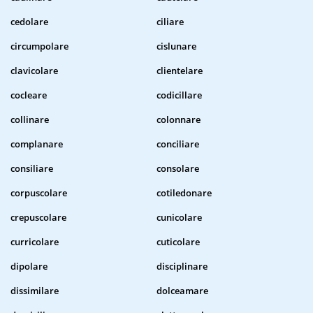
cedolare
ciliare
circumpolare
cislunare
clavicolare
clientelare
cocleare
codicillare
collinare
colonnare
complanare
conciliare
consiliare
consolare
corpuscolare
cotiledonare
crepuscolare
cunicolare
curricolare
cuticolare
dipolare
disciplinare
dissimilare
dolceamare