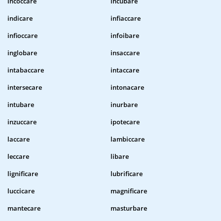
incoccare
incubare
indicare
infiaccare
infioccare
infoibare
inglobare
insaccare
intabaccare
intaccare
intersecare
intonacare
intubare
inurbare
inzuccare
ipotecare
laccare
lambiccare
leccare
libare
lignificare
lubrificare
luccicare
magnificare
mantecare
masturbare