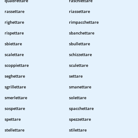
quadrettare
raschiettare
rassettare
riassettare
righettare
rimpacchettare
rispettare
sbanchettare
sbiettare
sbullettare
scalettare
schizzettare
scoppiettare
sculettare
seghettare
settare
sgrillettare
smanettare
smerlettare
solettare
sospettare
spacchettare
spettare
spezzettare
stellettare
stilettare