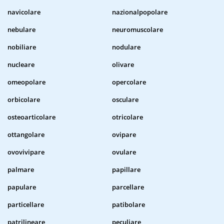
navicolare
nazionalpopolare
nebulare
neuromuscolare
nobiliare
nodulare
nucleare
olivare
omeopolare
opercolare
orbicolare
osculare
osteoarticolare
otricolare
ottangolare
ovipare
ovovivipare
ovulare
palmare
papillare
papulare
parcellare
particellare
patibolare
patrilineare
peculiare