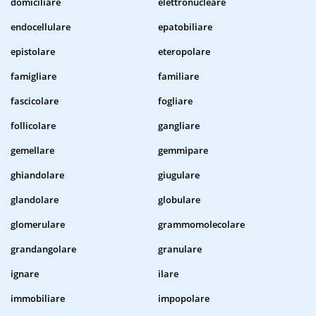
domiciliare
elettronucleare
endocellulare
epatobiliare
epistolare
eteropolare
famigliare
familiare
fascicolare
fogliare
follicolare
gangliare
gemellare
gemmipare
ghiandolare
giugulare
glandolare
globulare
glomerulare
grammomolecolare
grandangolare
granulare
ignare
ilare
immobiliare
impopolare