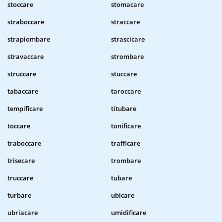
stoccare
stomacare
straboccare
straccare
strapiombare
strascicare
stravaccare
strombare
struccare
stuccare
tabaccare
taroccare
tempificare
titubare
toccare
tonificare
traboccare
trafficare
trisecare
trombare
truccare
tubare
turbare
ubicare
ubriacare
umidificare