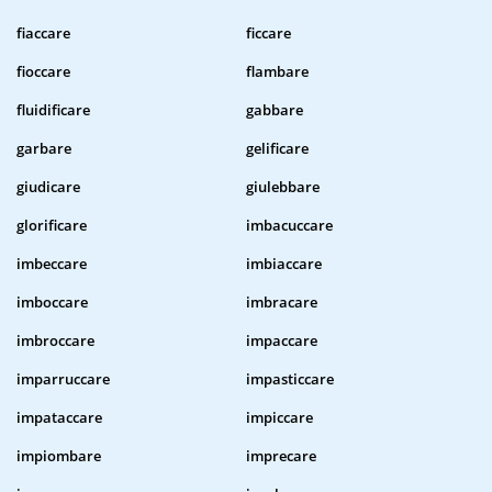
fiaccare
ficcare
fioccare
flambare
fluidificare
gabbare
garbare
gelificare
giudicare
giulebbare
glorificare
imbacuccare
imbeccare
imbiaccare
imboccare
imbracare
imbroccare
impaccare
imparruccare
impasticcare
impataccare
impiccare
impiombare
imprecare