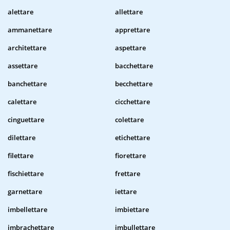
alettare
allettare
ammanettare
apprettare
architettare
aspettare
assettare
bacchettare
banchettare
becchettare
calettare
cicchettare
cinguettare
colettare
dilettare
etichettare
filettare
fiorettare
fischiettare
frettare
garnettare
iettare
imbellettare
imbiettare
imbrachettare
imbullettare