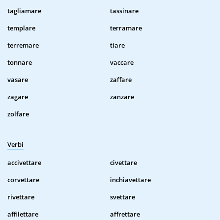
tagliamare
tassinare
templare
terramare
terremare
tiare
tonnare
vaccare
vasare
zaffare
zagare
zanzare
zolfare
Verbi
accivettare
civettare
corvettare
inchiavettare
rivettare
svettare
affilettare
affrettare