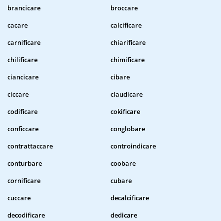
brancicare
broccare
cacare
calcificare
carnificare
chiarificare
chilificare
chimificare
ciancicare
cibare
ciccare
claudicare
codificare
cokificare
conficcare
conglobare
contrattaccare
controindicare
conturbare
coobare
cornificare
cubare
cuccare
decalcificare
decodificare
dedicare