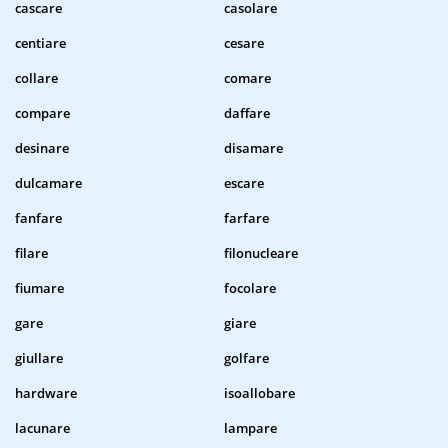
cascare
casolare
centiare
cesare
collare
comare
compare
daffare
desinare
disamare
dulcamare
escare
fanfare
farfare
filare
filonucleare
fiumare
focolare
gare
giare
giullare
golfare
hardware
isoallobare
lacunare
lampare