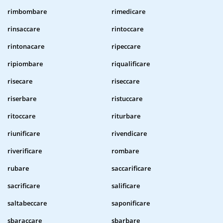
rimbombare
rimedicare
rinsaccare
rintoccare
rintonacare
ripeccare
ripiombare
riqualificare
risecare
riseccare
riserbare
ristuccare
ritoccare
riturbare
riunificare
rivendicare
riverificare
rombare
rubare
saccarificare
sacrificare
salificare
saltabeccare
saponificare
sbaraccare
sbarbare