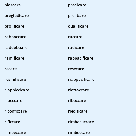
placcare
predicare
pregiudicare
prelibare
prolificare
qualificare
rabboccare
raccare
raddobbare
radicare
ramificare
rappacificare
recare
resecare
resinificare
riappacificare
riappiccicare
riattaccare
ribeccare
riboccare
riconficcare
riedificare
rificcare
rimbacuccare
rimbeccare
rimboccare