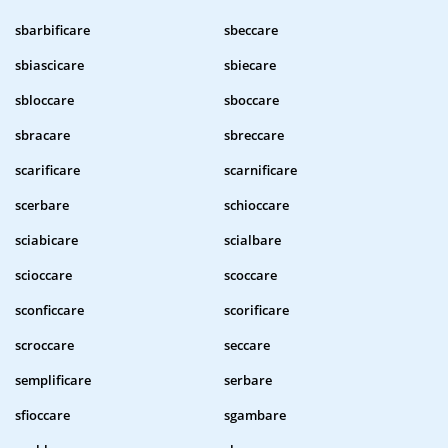
sbarbificare
sbeccare
sbiascicare
sbiecare
sbloccare
sboccare
sbracare
sbreccare
scarificare
scarnificare
scerbare
schioccare
sciabicare
scialbare
scioccare
scoccare
sconficcare
scorificare
scroccare
seccare
semplificare
serbare
sfioccare
sgambare