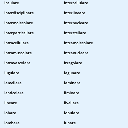
insulare
intercellulare
interdisciplinare
interlineare
intermolecolare
internucleare
interparticellare
interstellare
intracellulare
intramolecolare
intramuscolare
intranucleare
intravascolare
irregolare
iugulare
lagunare
lamellare
laminare
lenticolare
liminare
lineare
livellare
lobare
lobulare
lombare
lunare