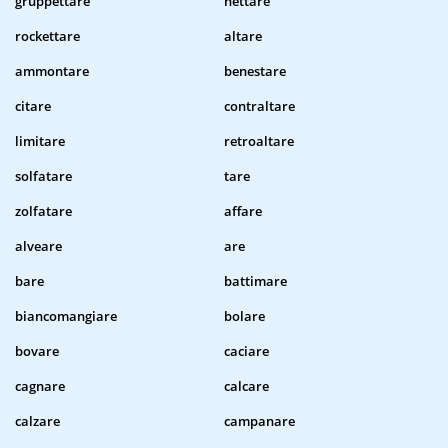
gruppettare
nettare
rockettare
altare
ammontare
benestare
citare
contraltare
limitare
retroaltare
solfatare
tare
zolfatare
affare
alveare
are
bare
battimare
biancomangiare
bolare
bovare
caciare
cagnare
calcare
calzare
campanare