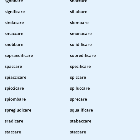
sgobbare
shoccare
significare
sillabare
sindacare
slombare
smaccare
smonacare
snobbare
solidificare
sopraedificare
sopredificare
spaccare
specificare
spiaccicare
spiccare
spiccicare
spiluccare
spiombare
sprecare
spregiudicare
squalificare
sradicare
stabaccare
staccare
steccare