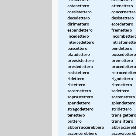
astenettero
attenettero
coesistettero
concernetter
decedettero
desistettero
dirimettero
eccedettero
espandettero
fremettero
incedettero
incombetter
intercedettero
intrattenett
pascettero
pendettero
plaudettero
possedettero
preesistettero
premettero
presiedettero
procedettero
resistettero
retrocedette
ridettero
rigodettero
ristettero
ritenettero
secernettero
sedettero
soprastettero
sostenettero
spandettero
splendettero
stragodettero
stridettero
tenettero
transigetter
buttero
translittero
abborraccerebbero
abbraccereb
acconcerebbero
accovaccere