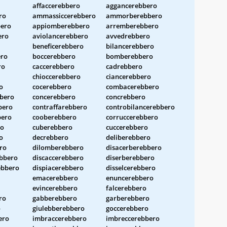
affaccerebbero
aggancerebbero
ro
ammassiccerebbero
ammorberebbero
ero
appiomberebbero
arremberebbero
ero
aviolancerebbero
avvedrebbero
beneficerebbero
bilancerebbero
ero
boccerebbero
bomberebbero
ro
caccerebbero
cadrebbero
chioccerebbero
ciancerebbero
o
cocerebbero
combacerebbero
bero
concerebbero
concrebbero
bero
contraffarebbero
controbilancerebbero
bero
cooberebbero
corruccerebbero
ro
cuberebbero
cuccerebbero
o
decrebbero
deliberebbero
ro
dilomberebbero
disacerberebbero
ebbero
discaccerebbero
diserberebbero
ebbero
dispiacerebbero
disselcerebbero
emacerebbero
enuncerebbero
evincerebbero
falcerebbero
ro
gabberebbero
garberebbero
o
giulebberebbero
goccerebbero
ero
imbraccerebbero
imbreccerebbero