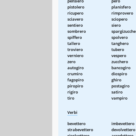
pensiero
pero
pistolero
planisfero
ricupero
rimprovero
sciavero
sciopero
sentiero
siero
sombrero
spargizucche
spiffero
spolvero
tallero
tanghero
troviero
tubero
verniero
vespero
zero
zucchero
autogiro
bancogiro
crumiro
diospiro
fagopiro
ghiro
piropiro
postagiro
rigiro
satiro
tiro
vampiro
Verbi
bevettero
imbevettero
strabevettero
devolvettero
risolvettero
accedettero