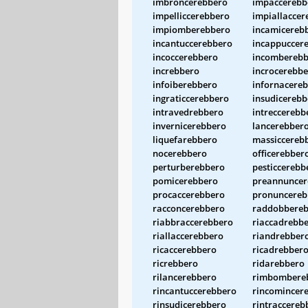
imbroncerebbero
impaccerebb
impelliccerebbero
impiallaccer
impiomberebbero
incamicereb
incantuccerebbero
incappuccer
incoccerebbero
incomberebb
increbbero
incrocerebb
infoiberebbero
infornacere
ingraticcerebbero
insudicerebb
intravedrebbero
intreccerebb
invernicerebbero
lancerebber
liquefarebbero
massiccereb
nocerebbero
officerebber
perturberebbero
pesticcerebb
pomicerebbero
preannuncer
procaccerebbero
pronuncereb
racconcerebbero
raddobbere
riabbraccerebbero
riaccadrebb
riallaccerebbero
riandrebber
ricaccerebbero
ricadrebber
ricrebbero
ridarebbero
rilancerebbero
rimbombere
rincantuccerebbero
rincomincer
rinsudicerebbero
rintraccereb