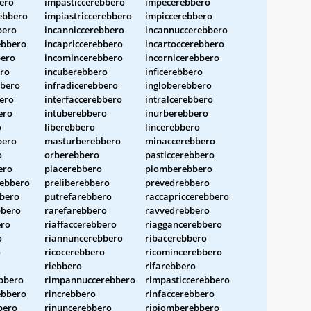
ero
impasticcerebbero
impecerebbero
ebbero
impiastriccerebbero
impiccerebbero
bero
incanniccerebbero
incannuccerebbero
ebbero
incapriccerebbero
incartoccerebbero
ero
incomincerebbero
incornicerebbero
ero
incuberebbero
inficerebbero
bbero
infradicerebbero
ingloberebbero
ero
interfaccerebbero
intralcerebbero
ero
intuberebbero
inurberebbero
o
liberebbero
lincerebbero
bero
masturberebbero
minaccerebbero
o
orberebbero
pasticcerebbero
ero
piacerebbero
piomberebbero
ebbero
preliberebbero
prevedrebbero
bero
putrefarebbero
raccapriccerebbero
bbero
rarefarebbero
ravvedrebbero
ero
riaffaccerebbero
riaggancerebbero
o
riannuncerebbero
ribacerebbero
o
ricocerebbero
ricomincerebbero
riebbero
rifarebbero
bbero
rimpannuccerebbero
rimpasticcerebbero
ebbero
rincrebbero
rinfaccerebbero
bero
rinuncerebbero
ripiomberebbero