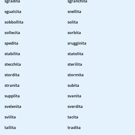
sgradita
sgranchita
sgualcita
snellita
sobbollita
solita
sollecita
sorbita
spedita
srugginita
stabilita
statolita
stecchita
sterilita
stordita
stormita
stranita
subita
supplita
svanita
svelenita
sverdita
svilita
tacita
tallita
tradita