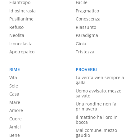
Filantropo
Facile
Idiosincrasia
Pragmatico
Pusillanime
Conoscenza
Refuso
Riassunto
Neofita
Paradigma
Iconoclasta
Gioia
Apotropaico
Tristezza
RIME
PROVERBI
Vita
La verità vien sempre a
galla
Sole
Uomo avvisato, mezzo
Casa
salvato
Mare
Una rondine non fa
primavera
Amore
Il mattino ha l'oro in
Cuore
bocca
Amici
Mal comune, mezzo
Bene
gaudio