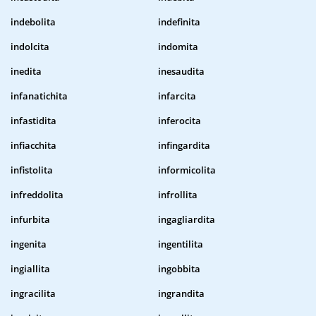
indebolita
indefinita
indolcita
indomita
inedita
inesaudita
infanatichita
infarcita
infastidita
inferocita
infiacchita
infingardita
infistolita
informicolita
infreddolita
infrollita
infurbita
ingagliardita
ingenita
ingentilita
ingiallita
ingobbita
ingracilita
ingrandita