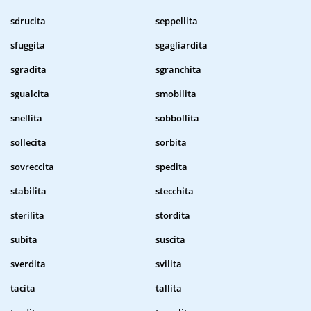
sdrucita
seppellita
sfuggita
sgagliardita
sgradita
sgranchita
sgualcita
smobilita
snellita
sobbollita
sollecita
sorbita
sovreccita
spedita
stabilita
stecchita
sterilita
stordita
subita
suscita
sverdita
svilita
tacita
tallita