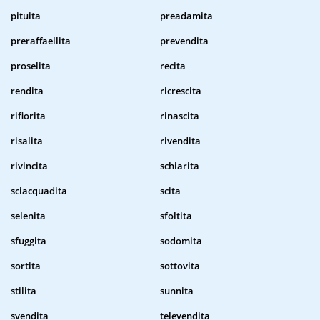
pituita
preadamita
preraffaellita
prevendita
proselita
recita
rendita
ricrescita
rifiorita
rinascita
risalita
rivendita
rivincita
schiarita
sciacquadita
scita
selenita
sfoltita
sfuggita
sodomita
sortita
sottovita
stilita
sunnita
svendita
televendita