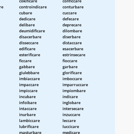
cokificare
conficcare
re
controindicare
conturbare
cubare
cuccare
dedicare
defecare
delibare
deprecare
deumidificare
dilombare
disacerbare
diserbare
disseccare
distaccare
edificare
esacerbare
esterificare
estrinsecare
ficcare
fioccare
gabbare
garbare
giulebbare
glorificare
imbiaccare
imboccare
impaccare
imparruccare
impiccare
impiombare
incubare
indicare
infoibare
inglobare
intaccare
intersecare
inurbare
inzuccare
lambiccare
leccare
lubrificare
luccicare
masturbare
medicare