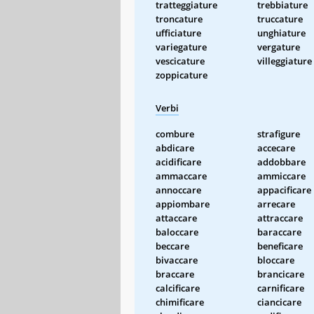
tratteggiature
trebbiature
troncature
truccature
ufficiature
unghiature
variegature
vergature
vescicature
villeggiature
zoppicature
Verbi
combure
strafigure
abdicare
accecare
acidificare
addobbare
ammaccare
ammiccare
annoccare
appacificare
appiombare
arrecare
attaccare
attraccare
baloccare
baraccare
beccare
beneficare
bivaccare
bloccare
braccare
brancicare
calcificare
carnificare
chimificare
ciancicare