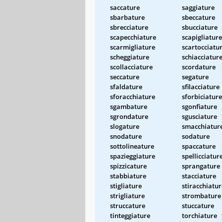
saccature
saggiature
sbarbature
sbeccature
sbrecciature
sbucciature
scapecchiature
scapigliature
scarmigliature
scartocciatu
scheggiature
schiacciatur
scollacciature
scordature
seccature
segature
sfaldature
sfilacciature
sforacchiature
sforbiciature
sgambature
sgonfiature
sgrondature
sgusciature
slogature
smacchiatur
snodature
sodature
sottolineature
spaccature
spazieggiature
spellicciatur
spizzicature
sprangature
stabbiature
stacciature
stigliature
stiracchiatur
strigliature
strombature
struccature
stuccature
tinteggiature
torchiature