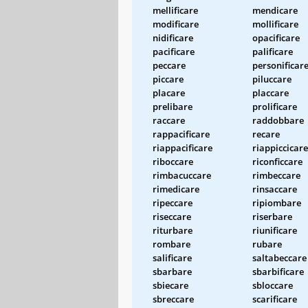
mellificare
mendicare
modificare
mollificare
nidificare
opacificare
pacificare
palificare
peccare
personificar
piccare
piluccare
placare
placcare
prelibare
prolificare
raccare
raddobbare
rappacificare
recare
riappacificare
riappiccicare
riboccare
riconficcare
rimbacuccare
rimbeccare
rimedicare
rinsaccare
ripeccare
ripiombare
riseccare
riserbare
riturbare
riunificare
rombare
rubare
salificare
saltabeccare
sbarbare
sbarbificare
sbiecare
sbloccare
sbreccare
scarificare