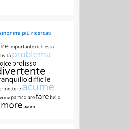
 sinonimi più ricercati
ire
importante
richiesta
problema
tività
prolisso
olce
divertente
ranquillo
difficile
acume
ermettere
fare
particolare
bello
nerme
amore
paura