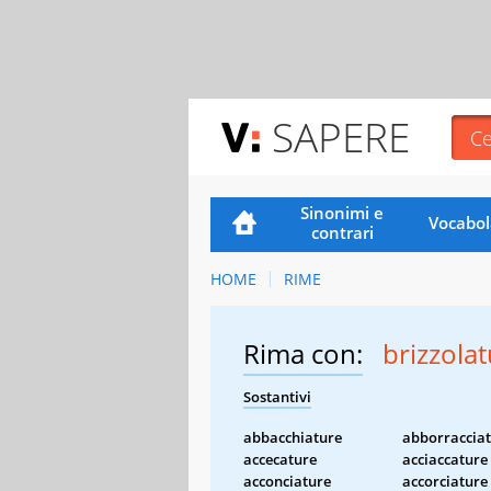
SAPERE
Sinonimi e
Vocabol
contrari
HOME
RIME
Rima con:
brizzola
Sostantivi
abbacchiature
abborraccia
accecature
acciaccature
acconciature
accorciature