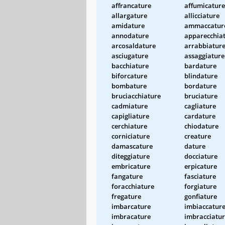
affrancature
affumicature
allargature
allicciature
amidature
ammaccatur
annodature
apparecchia
arcosaldature
arrabbiatur
asciugature
assaggiature
bacchiature
bardature
biforcature
blindature
bombature
bordature
bruciacchiature
bruciature
cadmiature
cagliature
capigliature
cardature
cerchiature
chiodature
corniciature
creature
damascature
dature
diteggiature
docciature
embricature
erpicature
fangature
fasciature
foracchiature
forgiature
fregature
gonfiature
imbarcature
imbiaccatur
imbracature
imbracciatu