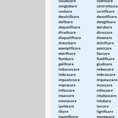
claudicare
codificare
conglobare
contrattacca
coobare
cornificare
decalcificare
decodificare
deificare
delegificare
dequalificare
derubare
diradicare
diroccare
disqualificare
dissecare
disturbare
dolcificare
esemplificare
essiccare
eterificare
fiaccare
flambare
fluidificare
gelificare
giudicare
imbacuccare
imbeccare
imbracare
imbroccare
impasticcare
impataccare
imprecare
incoccare
infiaccare
infioccare
insaccare
intabaccare
intonacare
intubare
ipotecare
laccare
libare
lignificare
magnificare
mantecare