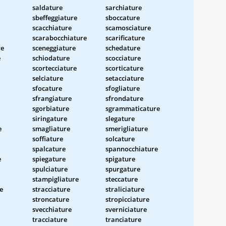
saldature
sarchiature
sbeffeggiature
sboccature
scacchiature
scamosciature
scarabocchiature
scarificature
re
sceneggiature
schedature
e
schiodature
scocciature
scortecciature
scorticature
selciature
setacciature
sfocature
sfogliature
sfrangiature
sfrondature
sgorbiature
sgrammaticature
siringature
slegature
e
smagliature
smerigliature
soffiature
solcature
spalcature
spannocchiature
e
spiegature
spigature
spulciature
spurgature
stampigliature
steccature
e
stracciature
straliciature
stroncature
stropicciature
svecchiature
sverniciature
tracciature
tranciature