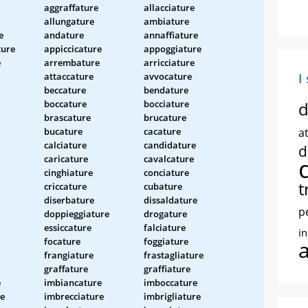
aggraffature
allacciature
allungature
ambiature
e
andature
annaffiature
ture
appiccicature
appoggiature
e
arrembature
arricciature
attaccature
avvocature
I
beccature
bendature
boccature
bocciature
d
brascature
brucature
bucature
cacature
at
calciature
candidature
d
caricature
cavalcature
cinghiature
conciature
t
criccature
cubature
diserbature
dissaldature
p
doppieggiature
drogature
essiccature
falciature
i
focature
foggiature
frangiature
frastagliature
graffature
graffiature
e
imbiancature
imboccature
re
imbrecciature
imbrigliature