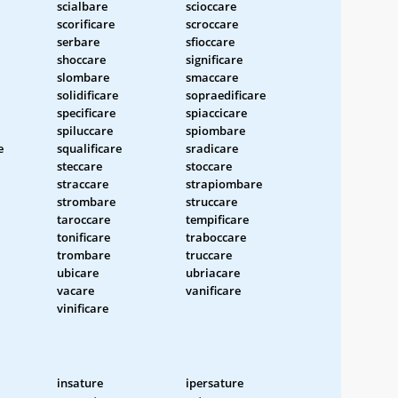
scialbare
scioccare
scorificare
scroccare
serbare
sfioccare
shoccare
significare
slombare
smaccare
solidificare
sopraedificare
specificare
spiaccicare
spiluccare
spiombare
e
squalificare
sradicare
steccare
stoccare
straccare
strapiombare
strombare
struccare
taroccare
tempificare
tonificare
traboccare
trombare
truccare
ubicare
ubriacare
vacare
vanificare
vinificare
insature
ipersature