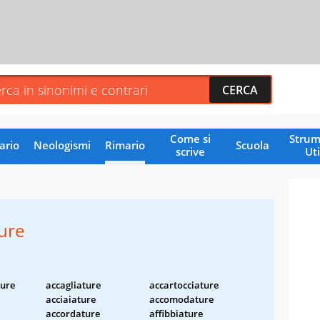
Come si
Strum
ario
Neologismi
Rimario
Scuola
scrive
Uti
ture
ture
accagliature
accartocciature
acciaiature
accomodature
accordature
affibbiature