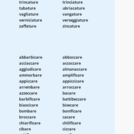
trincature
trinciature
tubature
ubriacature
vagliature
vangature
verniciature
verseggiature
zaffature
zincature
abbarbicare
abboccare
acciaccare
accoccare
aggiudicare
almanaccare
ammorbare
amplificare
appiccare
appiccicare
arrembare
arroccare
azzeccare
bacare
barbificare
battibeccare
biascicare
bisecare
bombare
bonificare
broccare
cacare
chiarificare
chilificare
cibare
ciccare