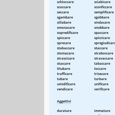
schioccare
sciabicare
scoccare
sconficcare
seccare
semplificare
sgambare
sgobbare
sillabare
sindacare
smonacare
snobbare
sopredificare
spaccare
spiccare
spiccicare
sprecare
spregiudicar
stabaccare
staccare
stomacare
straboccare
strascicare
stravaccare
stuccare
tabaccare
titubare
toccare
trafficare
trisecare
tubare
turbare
umidificare
unificare
vendicare
verificare
Aggettivi
durature
immature