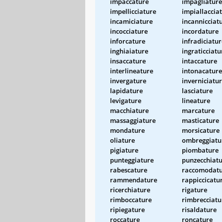
impaccature
impagliature
impellicciature
impiallaccia
incamiciature
incannicciat
incocciature
incordature
inforcature
infradiciatur
inghiaiature
ingraticciatu
insaccature
intaccature
interlineature
intonacature
invergature
inverniciatu
lapidature
lasciature
levigature
lineature
macchiature
marcature
massaggiature
masticature
mondature
morsicature
oliature
ombreggiatu
pigiature
piombature
punteggiature
punzecchiat
rabescature
raccomodat
rammendature
rappiccicatu
ricerchiature
rigature
rimboccature
rimbrecciatu
ripiegature
risaldature
roccature
roncature