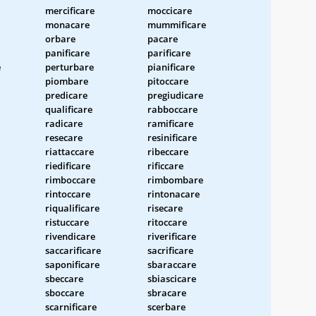
mercificare
moccicare
monacare
mummificare
orbare
pacare
panificare
parificare
e
perturbare
pianificare
piombare
pitoccare
predicare
pregiudicare
qualificare
rabboccare
radicare
ramificare
resecare
resinificare
riattaccare
ribeccare
riedificare
rificcare
rimboccare
rimbombare
rintoccare
rintonacare
riqualificare
risecare
ristuccare
ritoccare
rivendicare
riverificare
saccarificare
sacrificare
saponificare
sbaraccare
sbeccare
sbiascicare
sboccare
sbracare
scarnificare
scerbare