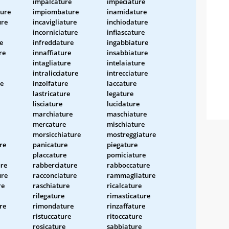
impalcature
impeciature
ture
impiombature
inamidature
ure
incavigliature
inchiodature
incorniciature
infiascature
e
infreddature
ingabbiature
re
innaffiature
insabbiature
intagliature
intelaiature
intralicciature
intrecciature
re
inzolfature
laccature
lastricature
legature
lisciature
lucidature
marchiature
maschiature
mercature
mischiature
morsicchiature
mostreggiature
re
panicature
piegature
placcature
pomiciature
ure
rabberciature
rabboccature
ure
racconciature
rammagliature
re
raschiature
ricalcature
rilegature
rimasticature
re
rimondature
rinzaffature
ristuccature
ritoccature
rosicature
sabbiature