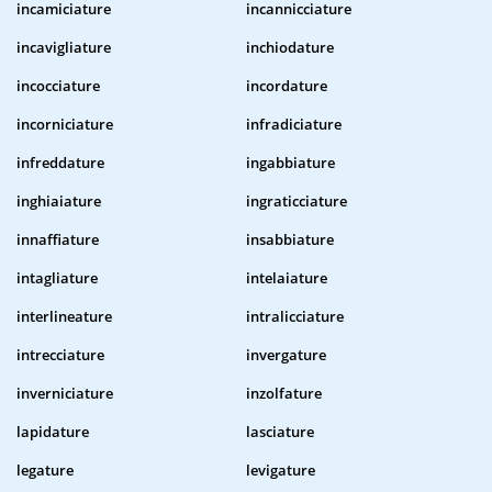
incamiciature
incannicciature
incavigliature
inchiodature
incocciature
incordature
incorniciature
infradiciature
infreddature
ingabbiature
inghiaiature
ingraticciature
innaffiature
insabbiature
intagliature
intelaiature
interlineature
intralicciature
intrecciature
invergature
inverniciature
inzolfature
lapidature
lasciature
legature
levigature