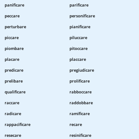
panificare
parificare
peccare
personificare
perturbare
pianificare
piccare
piluccare
piombare
pitoccare
placare
placcare
predicare
pregiudicare
prelibare
prolificare
qualificare
rabboccare
raccare
raddobbare
radicare
ramificare
rappacificare
recare
resecare
resinificare