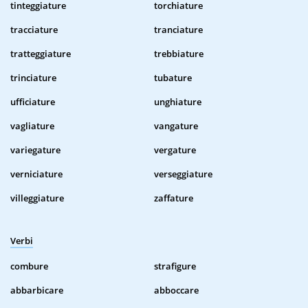
tinteggiature
torchiature
tracciature
tranciature
tratteggiature
trebbiature
trinciature
tubature
ufficiature
unghiature
vagliature
vangature
variegature
vergature
verniciature
verseggiature
villeggiature
zaffature
Verbi
combure
strafigure
abbarbicare
abboccare