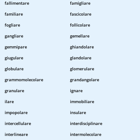
fallimentare
famigliare
familiare
fascicolare
fogliare
follicolare
gangliare
gemellare
gemmipare
ghiandolare
giugulare
glandolare
globulare
glomerulare
grammomolecolare
grandangolare
granulare
ignare
ilare
immobiliare
impopolare
insulare
intercellulare
interdisciplinare
interlineare
intermolecolare