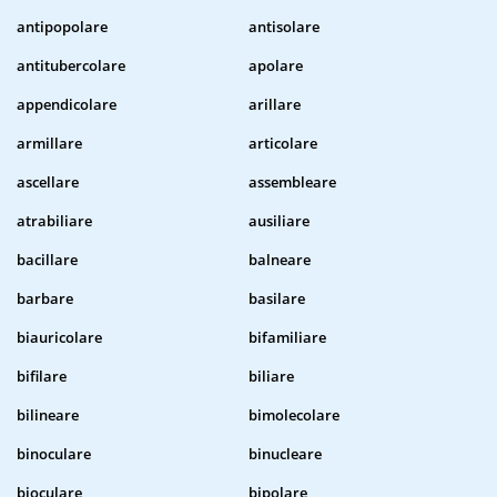
antipopolare
antisolare
antitubercolare
apolare
appendicolare
arillare
armillare
articolare
ascellare
assembleare
atrabiliare
ausiliare
bacillare
balneare
barbare
basilare
biauricolare
bifamiliare
bifilare
biliare
bilineare
bimolecolare
binoculare
binucleare
bioculare
bipolare