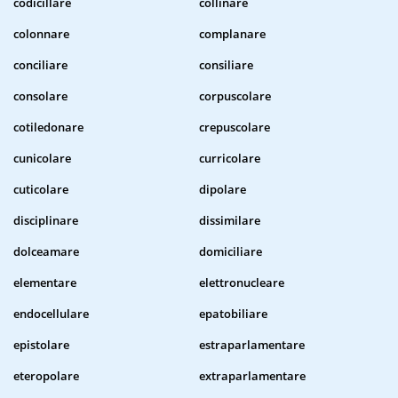
codicillare
collinare
colonnare
complanare
conciliare
consiliare
consolare
corpuscolare
cotiledonare
crepuscolare
cunicolare
curricolare
cuticolare
dipolare
disciplinare
dissimilare
dolceamare
domiciliare
elementare
elettronucleare
endocellulare
epatobiliare
epistolare
estraparlamentare
eteropolare
extraparlamentare