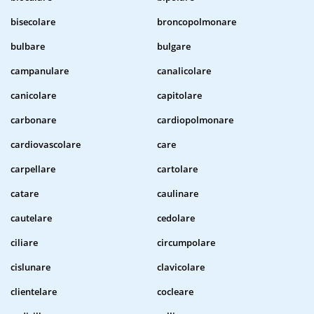
bisecolare
broncopolmonare
bulbare
bulgare
campanulare
canalicolare
canicolare
capitolare
carbonare
cardiopolmonare
cardiovascolare
care
carpellare
cartolare
catare
caulinare
cautelare
cedolare
ciliare
circumpolare
cislunare
clavicolare
clientelare
cocleare