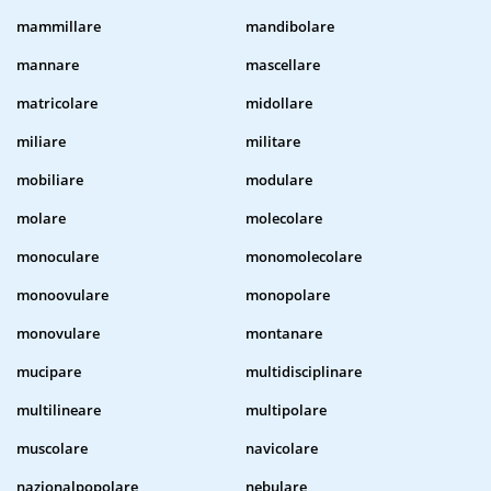
mammillare
mandibolare
mannare
mascellare
matricolare
midollare
miliare
militare
mobiliare
modulare
molare
molecolare
monoculare
monomolecolare
monoovulare
monopolare
monovulare
montanare
mucipare
multidisciplinare
multilineare
multipolare
muscolare
navicolare
nazionalpopolare
nebulare