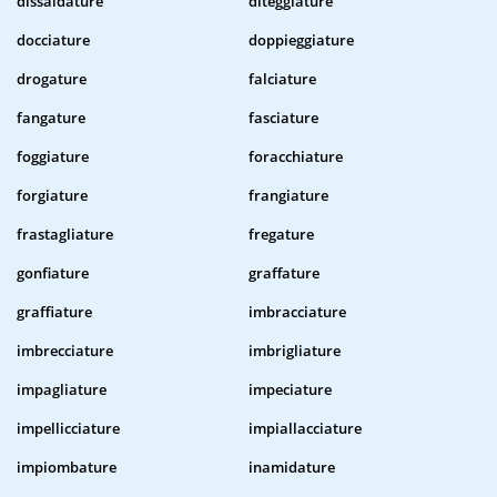
dissaldature
diteggiature
docciature
doppieggiature
drogature
falciature
fangature
fasciature
foggiature
foracchiature
forgiature
frangiature
frastagliature
fregature
gonfiature
graffature
graffiature
imbracciature
imbrecciature
imbrigliature
impagliature
impeciature
impellicciature
impiallacciature
impiombature
inamidature