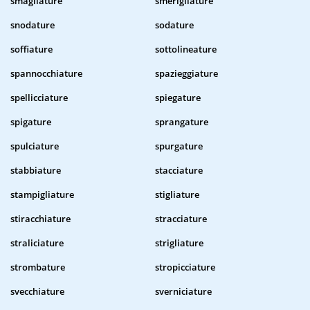
smagliature
smerigliature
snodature
sodature
soffiature
sottolineature
spannocchiature
spazieggiature
spellicciature
spiegature
spigature
sprangature
spulciature
spurgature
stabbiature
stacciature
stampigliature
stigliature
stiracchiature
stracciature
straliciature
strigliature
strombature
stropicciature
svecchiature
sverniciature