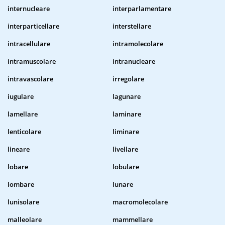
internucleare
interparlamentare
interparticellare
interstellare
intracellulare
intramolecolare
intramuscolare
intranucleare
intravascolare
irregolare
iugulare
lagunare
lamellare
laminare
lenticolare
liminare
lineare
livellare
lobare
lobulare
lombare
lunare
lunisolare
macromolecolare
malleolare
mammellare