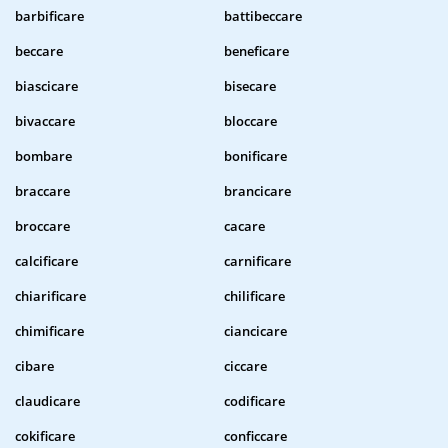
barbificare
battibeccare
beccare
beneficare
biascicare
bisecare
bivaccare
bloccare
bombare
bonificare
braccare
brancicare
broccare
cacare
calcificare
carnificare
chiarificare
chilificare
chimificare
ciancicare
cibare
ciccare
claudicare
codificare
cokificare
conficcare