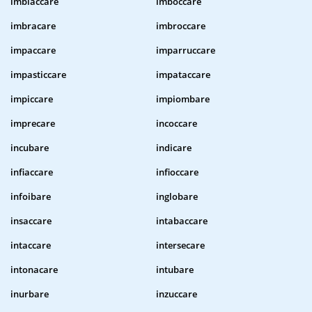
imbiaccare
imboccare
imbracare
imbroccare
impaccare
imparruccare
impasticcare
impataccare
impiccare
impiombare
imprecare
incoccare
incubare
indicare
infiaccare
infioccare
infoibare
inglobare
insaccare
intabaccare
intaccare
intersecare
intonacare
intubare
inurbare
inzuccare