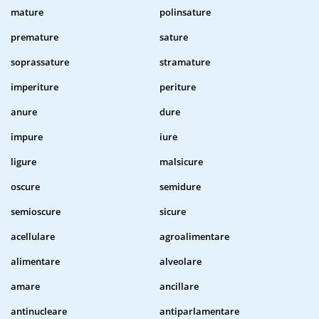
mature
polinsature
premature
sature
soprassature
stramature
imperiture
periture
anure
dure
impure
iure
ligure
malsicure
oscure
semidure
semioscure
sicure
acellulare
agroalimentare
alimentare
alveolare
amare
ancillare
antinucleare
antiparlamentare