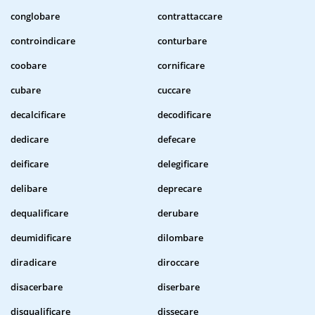
conglobare
contrattaccare
controindicare
conturbare
coobare
cornificare
cubare
cuccare
decalcificare
decodificare
dedicare
defecare
deificare
delegificare
delibare
deprecare
dequalificare
derubare
deumidificare
dilombare
diradicare
diroccare
disacerbare
diserbare
disqualificare
dissecare