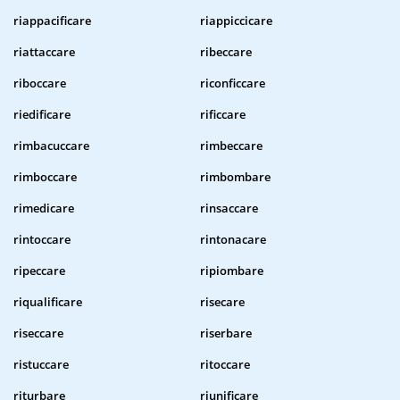
riappacificare
riappiccicare
riattaccare
ribeccare
riboccare
riconficcare
riedificare
rificcare
rimbacuccare
rimbeccare
rimboccare
rimbombare
rimedicare
rinsaccare
rintoccare
rintonacare
ripeccare
ripiombare
riqualificare
risecare
riseccare
riserbare
ristuccare
ritoccare
riturbare
riunificare