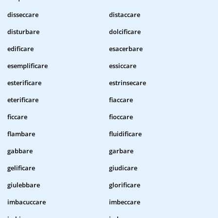
disseccare
distaccare
disturbare
dolcificare
edificare
esacerbare
esemplificare
essiccare
esterificare
estrinsecare
eterificare
fiaccare
ficcare
fioccare
flambare
fluidificare
gabbare
garbare
gelificare
giudicare
giulebbare
glorificare
imbacuccare
imbeccare