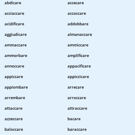
abdicare
accecare
acciaccare
accoccare
acidificare
addobbare
aggiudicare
almanaccare
ammaccare
ammiccare
ammorbare
amplificare
annoccare
appacificare
appiccare
appiccicare
appiombare
arrecare
arrembare
arroccare
attaccare
attraccare
azzeccare
bacare
baloccare
baraccare