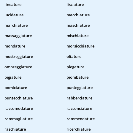
lineature
lisciature
lucidature
macchiature
marchiature
maschiature
massaggiature
mischiature
mondature
morsicchiature
mostreggiature
oliature
ombreggiature
piegature
pigiature
piombature
pomiciature
punteggiature
punzecchiature
rabberciature
raccomodature
racconciature
rammagliature
rammendature
raschiature
ricerchiature