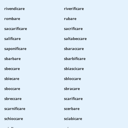
rivendicare
riverificare
rombare
rubare
saccarificare
sacrificare
salificare
saltabeccare
saponificare
sbaraccare
sbarbare
sbarbificare
sbeccare
sbiascicare
sbiecare
sbloccare
sboccare
sbracare
sbreccare
scarificare
scarnificare
scerbare
schioccare
sciabicare