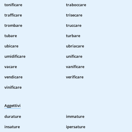
tonificare
traboccare
trafficare
trisecare
trombare
truccare
tubare
turbare
ubicare
ubriacare
umidificare
unificare
vacare
vanificare
vendicare
verificare
vinificare
Aggettivi
durature
immature
insature
ipersature