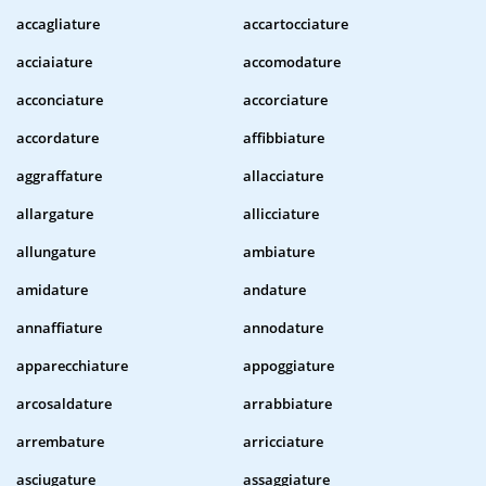
accagliature
accartocciature
acciaiature
accomodature
acconciature
accorciature
accordature
affibbiature
aggraffature
allacciature
allargature
allicciature
allungature
ambiature
amidature
andature
annaffiature
annodature
apparecchiature
appoggiature
arcosaldature
arrabbiature
arrembature
arricciature
asciugature
assaggiature