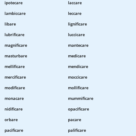
ipotecare
laccare
lambiccare
leccare
libare
lignificare
lubrificare
luccicare
magnificare
mantecare
masturbare
medicare
mellificare
mendicare
mercificare
moccicare
modificare
mollificare
monacare
mummificare
nidificare
opacificare
orbare
pacare
pacificare
palificare