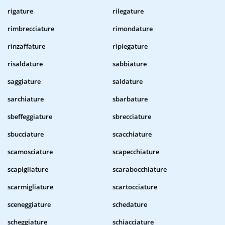
rigature
rilegature
rimbrecciature
rimondature
rinzaffature
ripiegature
risaldature
sabbiature
saggiature
saldature
sarchiature
sbarbature
sbeffeggiature
sbrecciature
sbucciature
scacchiature
scamosciature
scapecchiature
scapigliature
scarabocchiature
scarmigliature
scartocciature
sceneggiature
schedature
scheggiature
schiacciature