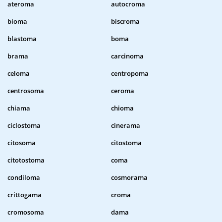
ateroma
autocroma
bioma
biscroma
blastoma
boma
brama
carcinoma
celoma
centropoma
centrosoma
ceroma
chiama
chioma
ciclostoma
cinerama
citosoma
citostoma
citotostoma
coma
condiloma
cosmorama
crittogama
croma
cromosoma
dama