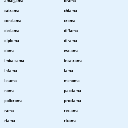
amalgama
brama
catrama
chiama
conclama
croma
declama
diffama
diploma
dirama
doma
esclama
imbalsama
incatrama
infama
lama
letama
menoma
noma
pacciama
policroma
proclama
rama
reclama
riama
ricama