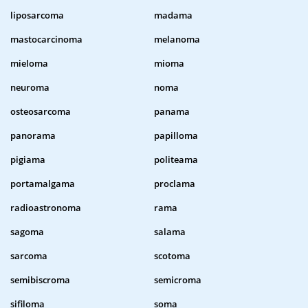
liposarcoma
madama
mastocarcinoma
melanoma
mieloma
mioma
neuroma
noma
osteosarcoma
panama
panorama
papilloma
pigiama
politeama
portamalgama
proclama
radioastronoma
rama
sagoma
salama
sarcoma
scotoma
semibiscroma
semicroma
sifiloma
soma