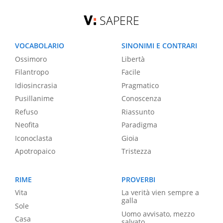
SAPERE
VOCABOLARIO
SINONIMI E CONTRARI
Ossimoro
Libertà
Filantropo
Facile
Idiosincrasia
Pragmatico
Pusillanime
Conoscenza
Refuso
Riassunto
Neofita
Paradigma
Iconoclasta
Gioia
Apotropaico
Tristezza
RIME
PROVERBI
Vita
La verità vien sempre a
galla
Sole
Uomo avvisato, mezzo
Casa
salvato