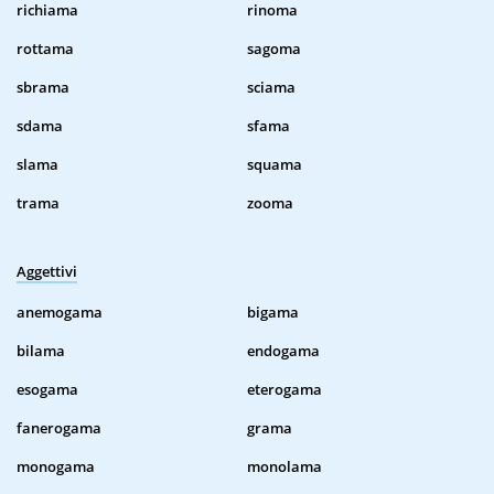
richiama
rinoma
rottama
sagoma
sbrama
sciama
sdama
sfama
slama
squama
trama
zooma
Aggettivi
anemogama
bigama
bilama
endogama
esogama
eterogama
fanerogama
grama
monogama
monolama