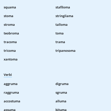
squama
stafiloma
stoma
stringilama
stroma
talloma
teobroma
toma
tracoma
trama
tricoma
tripanosoma
xantoma
Verbi
aggruma
digruma
raggruma
sgruma
accostuma
alluma
assuma
bituma