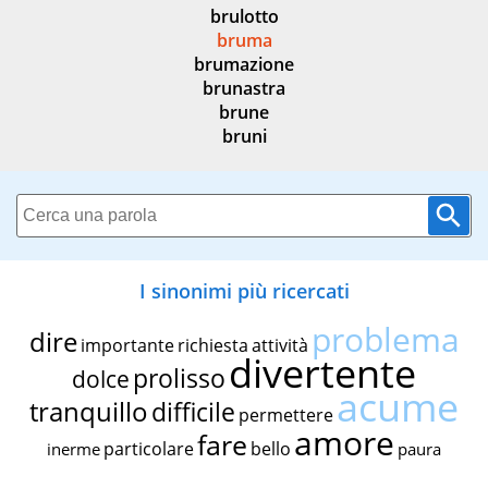
brulotto
bruma
brumazione
brunastra
brune
bruni
I sinonimi più ricercati
problema
dire
importante
richiesta
attività
divertente
prolisso
dolce
acume
tranquillo
difficile
permettere
amore
fare
particolare
bello
inerme
paura