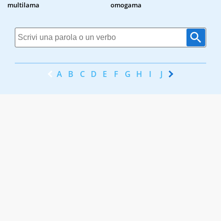
multilama
omogama
A
B
C
D
E
F
G
H
I
J
K
L
M
N