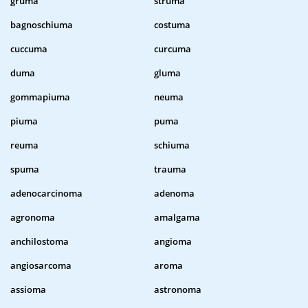
gruma
struma
bagnoschiuma
costuma
cuccuma
curcuma
duma
gluma
gommapiuma
neuma
piuma
puma
reuma
schiuma
spuma
trauma
adenocarcinoma
adenoma
agronoma
amalgama
anchilostoma
angioma
angiosarcoma
aroma
assioma
astronoma