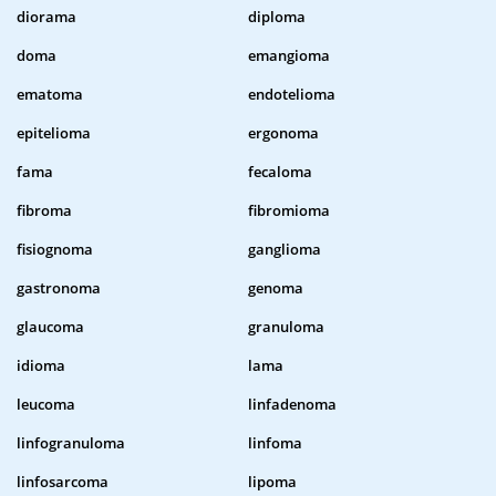
diorama
diploma
doma
emangioma
ematoma
endotelioma
epitelioma
ergonoma
fama
fecaloma
fibroma
fibromioma
fisiognoma
ganglioma
gastronoma
genoma
glaucoma
granuloma
idioma
lama
leucoma
linfadenoma
linfogranuloma
linfoma
linfosarcoma
lipoma