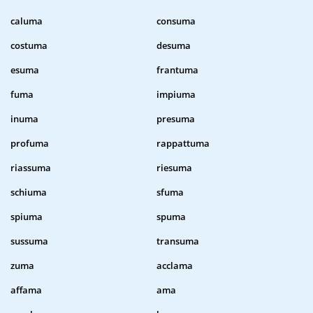
caluma
consuma
costuma
desuma
esuma
frantuma
fuma
impiuma
inuma
presuma
profuma
rappattuma
riassuma
riesuma
schiuma
sfuma
spiuma
spuma
sussuma
transuma
zuma
acclama
affama
ama