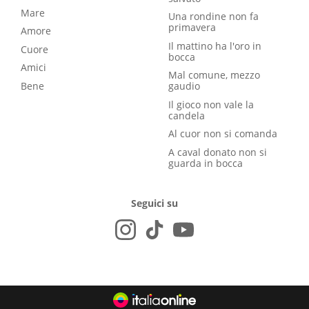
Mare
Una rondine non fa
primavera
Amore
Il mattino ha l'oro in
Cuore
bocca
Amici
Mal comune, mezzo
Bene
gaudio
Il gioco non vale la
candela
Al cuor non si comanda
A caval donato non si
guarda in bocca
Seguici su