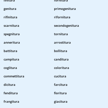
finitura
fornitura
genitura
primogenitura
rifinitura
rifornitura
scarnitura
secondogenitura
spegnitura
tornitura
anneritura
arrostitura
battitura
bollitura
campitura
canditura
coglitura
coloritura
commettitura
cucitura
dicitura
farcitura
fenditura
fioritura
frangitura
giacitura