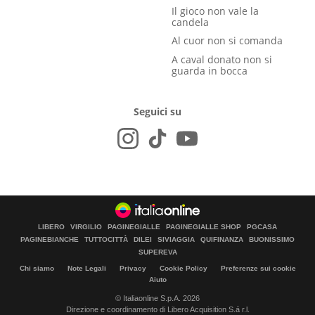
Il gioco non vale la
candela
Al cuor non si comanda
A caval donato non si
guarda in bocca
Seguici su
LIBERO
VIRGILIO
PAGINEGIALLE
PAGINEGIALLE SHOP
PGCASA
PAGINEBIANCHE
TUTTOCITTÀ
DILEI
SIVIAGGIA
QUIFINANZA
BUONISSIMO
SUPEREVA
Chi siamo
Note Legali
Privacy
Cookie Policy
Preferenze sui cookie
Aiuto
© Italiaonline S.p.A. 2026
Direzione e coordinamento di Libero Acquisition S.á r.l.