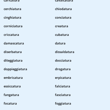
caricatura
cavalcatura
cerchiatura
chiodatura
cinghiatura
conciatura
corniciatura
creatura
criccatura
cubatura
damascatura
datura
diserbatura
dissaldatura
diteggiatura
docciatura
doppieggiatura
drogatura
embricatura
erpicatura
essiccatura
falciatura
fangatura
fasciatura
focatura
foggiatura