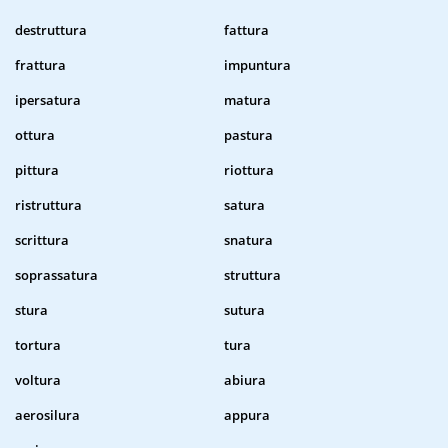
destruttura
fattura
frattura
impuntura
ipersatura
matura
ottura
pastura
pittura
riottura
ristruttura
satura
scrittura
snatura
soprassatura
struttura
stura
sutura
tortura
tura
voltura
abiura
aerosilura
appura