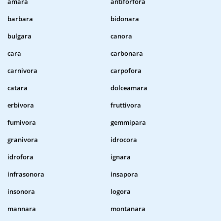
amara
antiforfora
barbara
bidonara
bulgara
canora
cara
carbonara
carnivora
carpofora
catara
dolceamara
erbivora
fruttivora
fumivora
gemmipara
granivora
idrocora
idrofora
ignara
infrasonora
insapora
insonora
logora
mannara
montanara