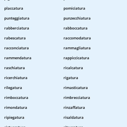
placcatura
pomiciatura
punteggiatura
punzecchiatura
rabberciatura
rabboccatura
rabescatura
raccomodatura
racconciatura
rammagliatura
rammendatura
rappiccicatura
raschiatura
ricalcatura
ricerchiatura
rigatura
rilegatura
rimasticatura
rimboccatura
rimbrecciatura
rimondatura
rinzaffatura
ripiegatura
risaldatura