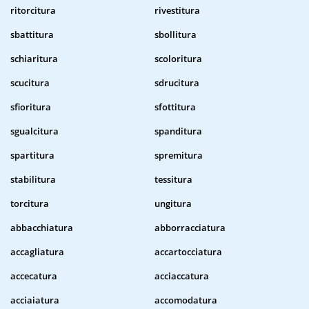
ritorcitura
rivestitura
sbattitura
sbollitura
schiaritura
scoloritura
scucitura
sdrucitura
sfioritura
sfottitura
sgualcitura
spanditura
spartitura
spremitura
stabilitura
tessitura
torcitura
ungitura
abbacchiatura
abborracciatura
accagliatura
accartocciatura
accecatura
acciaccatura
acciaiatura
accomodatura