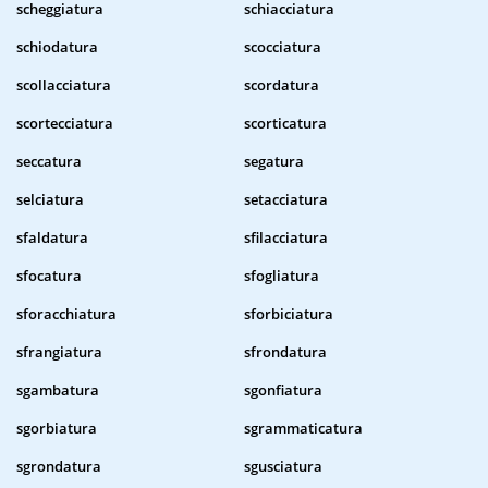
scheggiatura
schiacciatura
schiodatura
scocciatura
scollacciatura
scordatura
scortecciatura
scorticatura
seccatura
segatura
selciatura
setacciatura
sfaldatura
sfilacciatura
sfocatura
sfogliatura
sforacchiatura
sforbiciatura
sfrangiatura
sfrondatura
sgambatura
sgonfiatura
sgorbiatura
sgrammaticatura
sgrondatura
sgusciatura