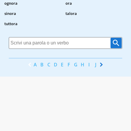
ognora
ora
sinora
talora
tuttora
A
B
C
D
E
F
G
H
I
J
K
L
M
N