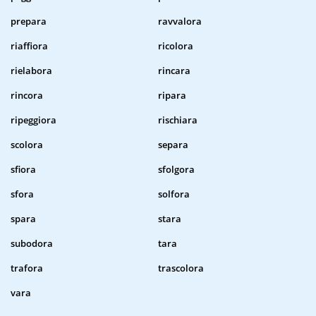
prepara
ravvalora
riaffiora
ricolora
rielabora
rincara
rincora
ripara
ripeggiora
rischiara
scolora
separa
sfiora
sfolgora
sfora
solfora
spara
stara
subodora
tara
trafora
trascolora
vara