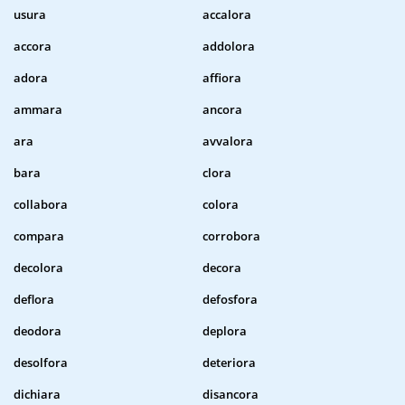
usura
accalora
accora
addolora
adora
affiora
ammara
ancora
ara
avvalora
bara
clora
collabora
colora
compara
corrobora
decolora
decora
deflora
defosfora
deodora
deplora
desolfora
deteriora
dichiara
disancora