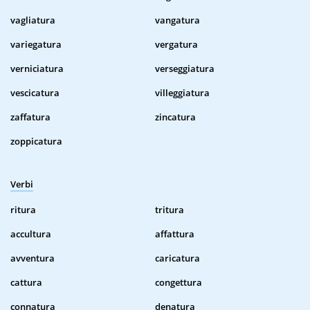
vagliatura
vangatura
variegatura
vergatura
verniciatura
verseggiatura
vescicatura
villeggiatura
zaffatura
zincatura
zoppicatura
Verbi
ritura
tritura
accultura
affattura
avventura
caricatura
cattura
congettura
connatura
denatura