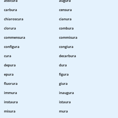
assicura
augura
carbura
censura
chiaroscura
cianura
clorura
combura
commensura
commisura
configura
congiura
cura
decarbura
depura
dura
epura
figura
fluorura
giura
immura
inaugura
instaura
istaura
misura
mura