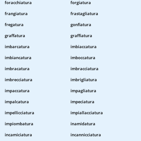
foracchiatura
forgiatura
frangiatura
frastagliatura
fregatura
gonfiatura
graffatura
graffiatura
imbarcatura
imbiaccatura
imbiancatura
imboccatura
imbracatura
imbracciatura
imbrecciatura
imbrigliatura
impaccatura
impagliatura
impalcatura
impeciatura
impellicciatura
impiallacciatura
impiombatura
inamidatura
incamiciatura
incannicciatura