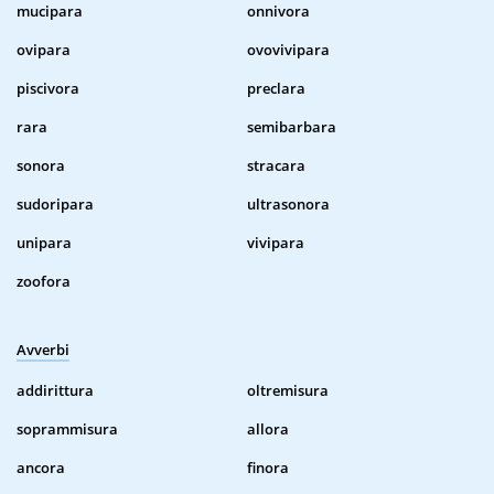
mucipara
onnivora
ovipara
ovovivipara
piscivora
preclara
rara
semibarbara
sonora
stracara
sudoripara
ultrasonora
unipara
vivipara
zoofora
Avverbi
addirittura
oltremisura
soprammisura
allora
ancora
finora