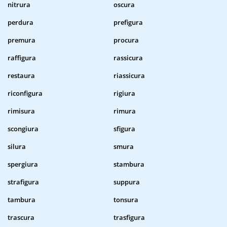
nitrura
oscura
perdura
prefigura
premura
procura
raffigura
rassicura
restaura
riassicura
riconfigura
rigiura
rimisura
rimura
scongiura
sfigura
silura
smura
spergiura
stambura
strafigura
suppura
tambura
tonsura
trascura
trasfigura