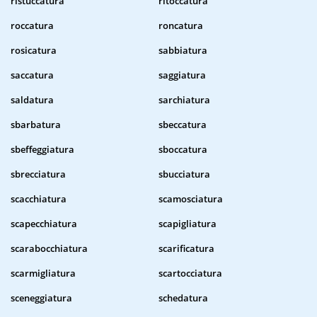
ristuccatura
ritoccatura
roccatura
roncatura
rosicatura
sabbiatura
saccatura
saggiatura
saldatura
sarchiatura
sbarbatura
sbeccatura
sbeffeggiatura
sboccatura
sbrecciatura
sbucciatura
scacchiatura
scamosciatura
scapecchiatura
scapigliatura
scarabocchiatura
scarificatura
scarmigliatura
scartocciatura
sceneggiatura
schedatura