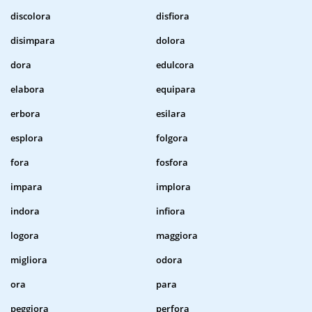
discolora
disfiora
disimpara
dolora
dora
edulcora
elabora
equipara
erbora
esilara
esplora
folgora
fora
fosfora
impara
implora
indora
infiora
logora
maggiora
migliora
odora
ora
para
peggiora
perfora