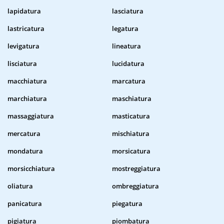
lapidatura
lasciatura
lastricatura
legatura
levigatura
lineatura
lisciatura
lucidatura
macchiatura
marcatura
marchiatura
maschiatura
massaggiatura
masticatura
mercatura
mischiatura
mondatura
morsicatura
morsicchiatura
mostreggiatura
oliatura
ombreggiatura
panicatura
piegatura
pigiatura
piombatura