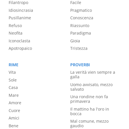
Filantropo
Facile
Idiosincrasia
Pragmatico
Pusillanime
Conoscenza
Refuso
Riassunto
Neofita
Paradigma
Iconoclasta
Gioia
Apotropaico
Tristezza
RIME
PROVERBI
Vita
La verità vien sempre a
galla
Sole
Uomo avvisato, mezzo
Casa
salvato
Mare
Una rondine non fa
primavera
Amore
Il mattino ha l'oro in
Cuore
bocca
Amici
Mal comune, mezzo
Bene
gaudio