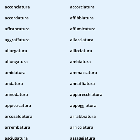
acconciatura
accorciatura
accordatura
affibbiatura
affrancatura
affumicatura
aggraffatura
allacciatura
allargatura
allicciatura
allungatura
ambiatura
amidatura
ammaccatura
andatura
annaffiatura
annodatura
apparecchiatura
appiccicatura
appoggiatura
arcosaldatura
arrabbiatura
arrembatura
arricciatura
asciugatura
assaggiatura