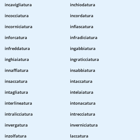
incavigliatura
inchiodatura
incocciatura
incordatura
incorniciatura
infiascatura
inforcatura
infradiciatura
infreddatura
ingabbiatura
inghiaiatura
ingraticciatura
innaffiatura
insabbiatura
insaccatura
intaccatura
intagliatura
intelaiatura
interlineatura
intonacatura
intralicciatura
intrecciatura
invergatura
inverniciatura
inzolfatura
laccatura