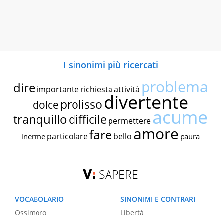
I sinonimi più ricercati
problema
dire
importante
richiesta
attività
divertente
prolisso
dolce
acume
tranquillo
difficile
permettere
amore
fare
particolare
bello
inerme
paura
SAPERE
VOCABOLARIO
SINONIMI E CONTRARI
Ossimoro
Libertà