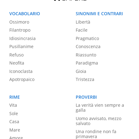
VOCABOLARIO
SINONIMI E CONTRARI
Ossimoro
Libertà
Filantropo
Facile
Idiosincrasia
Pragmatico
Pusillanime
Conoscenza
Refuso
Riassunto
Neofita
Paradigma
Iconoclasta
Gioia
Apotropaico
Tristezza
RIME
PROVERBI
Vita
La verità vien sempre a
galla
Sole
Uomo avvisato, mezzo
Casa
salvato
Mare
Una rondine non fa
primavera
Amore