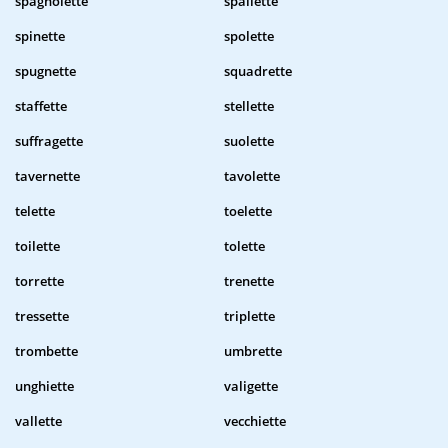
spagnolette
spallette
spinette
spolette
spugnette
squadrette
staffette
stellette
suffragette
suolette
tavernette
tavolette
telette
toelette
toilette
tolette
torrette
trenette
tressette
triplette
trombette
umbrette
unghiette
valigette
vallette
vecchiette