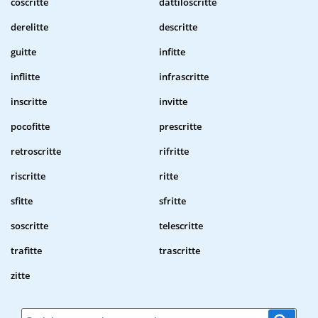
coscritte
dattiloscritte
derelitte
descritte
guitte
infitte
inflitte
infrascritte
inscritte
invitte
pocofitte
prescritte
retroscritte
rifritte
riscritte
ritte
sfitte
sfritte
soscritte
telescritte
trafitte
trascritte
zitte