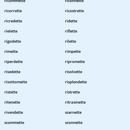
ricommette
riconnette
ricorrette
ricostrette
ricredette
ridette
rielette
riflette
rigodette
rilette
rimette
rimpette
riperdette
ripromette
risedette
risolvette
risottomette
risplendette
ristette
ristrette
ritenette
ritrasmette
rivendette
scernette
scommette
sconnette