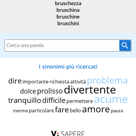
bruschezza
bruschina
bruschine
bruschini
I sinonimi più ricercati
problema
dire
importante
richiesta
attività
divertente
prolisso
dolce
acume
tranquillo
difficile
permettere
amore
fare
particolare
bello
inerme
paura
SAPERE