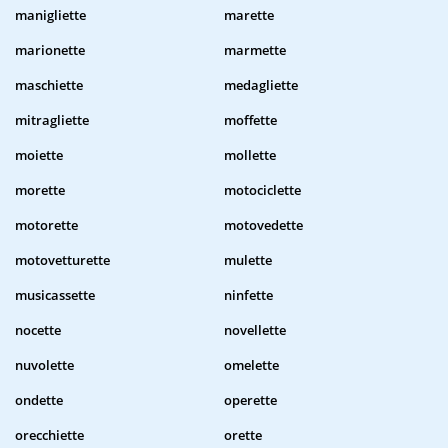
manigliette
marette
marionette
marmette
maschiette
medagliette
mitragliette
moffette
moiette
mollette
morette
motociclette
motorette
motovedette
motovetturette
mulette
musicassette
ninfette
nocette
novellette
nuvolette
omelette
ondette
operette
orecchiette
orette