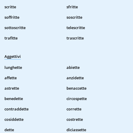
scritte
sfritte
soffritte
soscritte
sottoscritte
telescritte
trafitte
trascritte
Aggettivi
lunghette
abiette
affette
anzidette
astrette
benaccette
benedette
circospette
contraddette
corrette
cosiddette
costrette
dette
diciassette