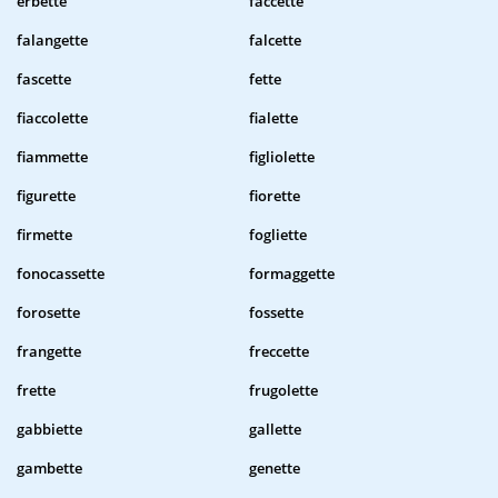
erbette
faccette
falangette
falcette
fascette
fette
fiaccolette
fialette
fiammette
figliolette
figurette
fiorette
firmette
fogliette
fonocassette
formaggette
forosette
fossette
frangette
freccette
frette
frugolette
gabbiette
gallette
gambette
genette