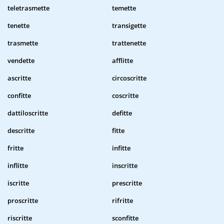
teletrasmette
temette
tenette
transigette
trasmette
trattenette
vendette
afflitte
ascritte
circoscritte
confitte
coscritte
dattiloscritte
defitte
descritte
fitte
fritte
infitte
inflitte
inscritte
iscritte
prescritte
proscritte
rifritte
riscritte
sconfitte