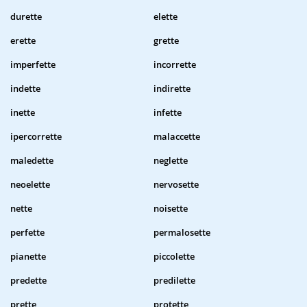
durette
elette
erette
grette
imperfette
incorrette
indette
indirette
inette
infette
ipercorrette
malaccette
maledette
neglette
neoelette
nervosette
nette
noisette
perfette
permalosette
pianette
piccolette
predette
predilette
prette
protette