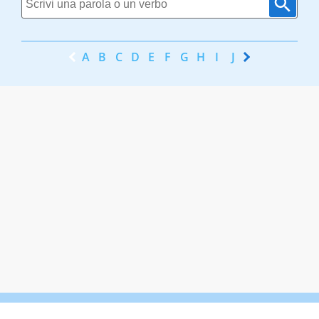
A
B
C
D
E
F
G
H
I
J
K
L
M
N