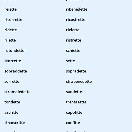
reiette
ribenedette
ricorrette
ricostrette
ridette
rielette
rilette
ristrette
rotondette
schiette
scorrette
sette
sopraddette
sopradette
sorrette
strabenedette
stramaledette
suddette
tondette
trentasette
ascritte
capofitte
circoscritte
confitte