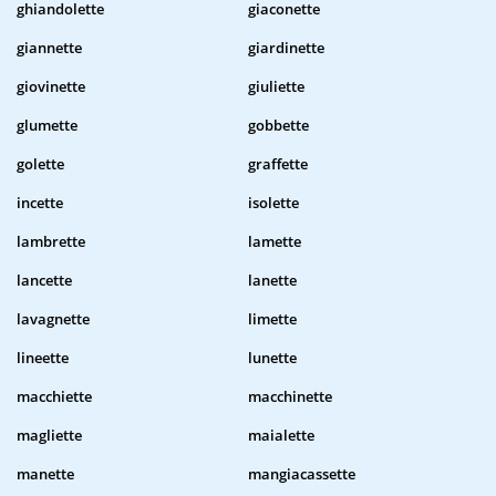
ghiandolette
giaconette
giannette
giardinette
giovinette
giuliette
glumette
gobbette
golette
graffette
incette
isolette
lambrette
lamette
lancette
lanette
lavagnette
limette
lineette
lunette
macchiette
macchinette
magliette
maialette
manette
mangiacassette