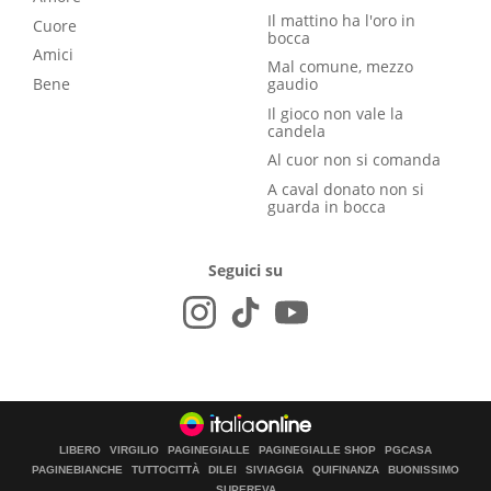
Il mattino ha l'oro in
Cuore
bocca
Amici
Mal comune, mezzo
Bene
gaudio
Il gioco non vale la
candela
Al cuor non si comanda
A caval donato non si
guarda in bocca
Seguici su
LIBERO
VIRGILIO
PAGINEGIALLE
PAGINEGIALLE SHOP
PGCASA
PAGINEBIANCHE
TUTTOCITTÀ
DILEI
SIVIAGGIA
QUIFINANZA
BUONISSIMO
SUPEREVA