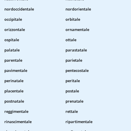
nordoccidentale
nordorientale
occipitale
orbitale
orizzontale
ornamentale
ospitale
ottale
palatale
parastatale
parentale
parietale
pavimentale
pentecostale
perinatale
peritale
placentale
postale
postnatale
prenatale
reggimentale
rettale
rinascimentale
ripartimentale