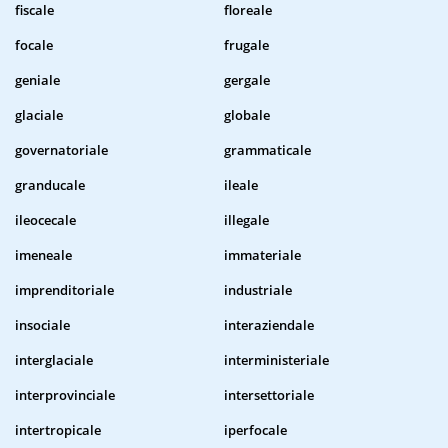
fiscale
floreale
focale
frugale
geniale
gergale
glaciale
globale
governatoriale
grammaticale
granducale
ileale
ileocecale
illegale
imeneale
immateriale
imprenditoriale
industriale
insociale
interaziendale
interglaciale
interministeriale
interprovinciale
intersettoriale
intertropicale
iperfocale