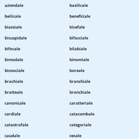
aziendale
basilicale
beilicale
beneficiale
biassiale
bicefale
bicuspidale
bifacciale
bifocale
bilabiale
bimodale
binomiale
biosociale
boreale
brachiale
branchiale
bratteale
bronchiale
canonicale
caratteriale
cardiale
catacombale
catastrofale
categoriale
caudale
cecale