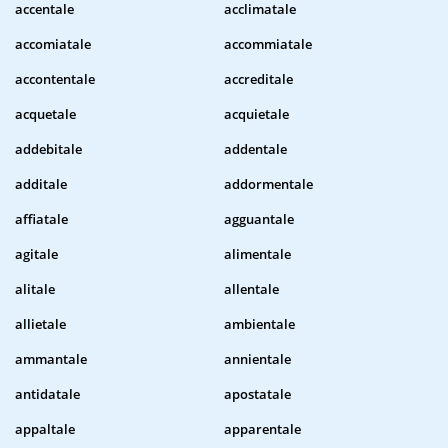
accentale
acclimatale
accomiatale
accommiatale
accontentale
accreditale
acquetale
acquietale
addebitale
addentale
additale
addormentale
affiatale
agguantale
agitale
alimentale
alitale
allentale
allietale
ambientale
ammantale
annientale
antidatale
apostatale
appaltale
apparentale