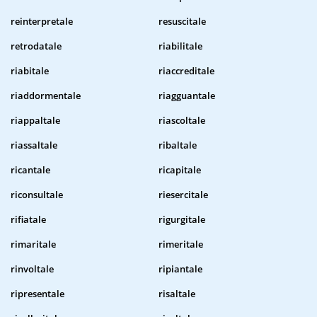
reinterpretale
resuscitale
retrodatale
riabilitale
riabitale
riaccreditale
riaddormentale
riagguantale
riappaltale
riascoltale
riassaltale
ribaltale
ricantale
ricapitale
riconsultale
riesercitale
rifiatale
rigurgitale
rimaritale
rimeritale
rinvoltale
ripiantale
ripresentale
risaltale