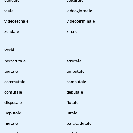
vandale
vetturale
viale
videogiornale
videosegnale
videoterminale
zendale
zinale
Verbi
perscrutale
scrutale
aiutale
amputale
commutale
computale
confutale
deputale
disputale
fiutale
imputale
lutale
mutale
paracadutale