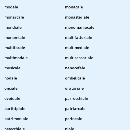
modale
monacale
monarcale
monasteriale
mondiale
monomaniacale
monomiale
multifattoriale
multifocale
multimediale
multimodale
multisensoriale
musicale
nanocefale
nodale
ombelicale
onciale
oratoriale
ovoidale
parrocchiale
participiale
patriarcale
patrimoniale
perineale
petecchiale
piale