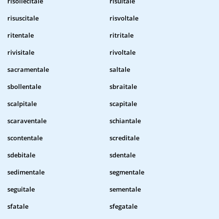
risollecitale
risultale
risuscitale
risvoltale
ritentale
ritritale
rivisitale
rivoltale
sacramentale
saltale
sbollentale
sbraitale
scalpitale
scapitale
scaraventale
schiantale
scontentale
screditale
sdebitale
sdentale
sedimentale
segmentale
seguitale
sementale
sfatale
sfegatale