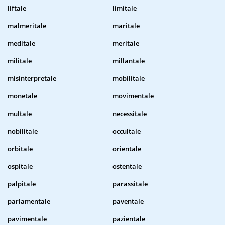
liftale
limitale
malmeritale
maritale
meditale
meritale
militale
millantale
misinterpretale
mobilitale
monetale
movimentale
multale
necessitale
nobilitale
occultale
orbitale
orientale
ospitale
ostentale
palpitale
parassitale
parlamentale
paventale
pavimentale
pazientale