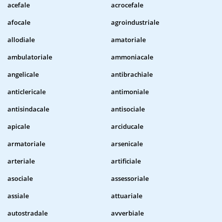
acefale
acrocefale
afocale
agroindustriale
allodiale
amatoriale
ambulatoriale
ammoniacale
angelicale
antibrachiale
anticlericale
antimoniale
antisindacale
antisociale
apicale
arciducale
armatoriale
arsenicale
arteriale
artificiale
asociale
assessoriale
assiale
attuariale
autostradale
avverbiale