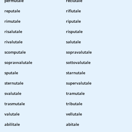
permutale
reclutale
reputale
rifiutale
rimutale
riputale
risalutale
risputale
rivalutale
salutale
scomputale
sopravalutale
sopravvalutale
sottovalutale
sputale
starnutale
sternutale
supervalutale
svalutale
tramutale
trasmutale
tributale
valutale
vellutale
abilitale
abitale