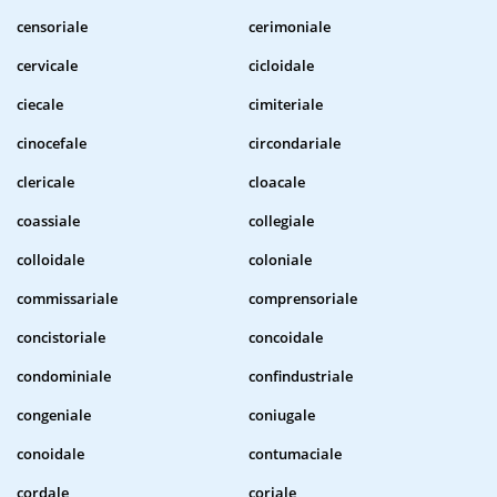
censoriale
cerimoniale
cervicale
cicloidale
ciecale
cimiteriale
cinocefale
circondariale
clericale
cloacale
coassiale
collegiale
colloidale
coloniale
commissariale
comprensoriale
concistoriale
concoidale
condominiale
confindustriale
congeniale
coniugale
conoidale
contumaciale
cordale
coriale