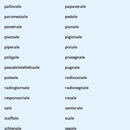
pallovale
papaverale
paramezzale
pedale
penetrale
pianale
piazzale
pigionale
piperale
piviale
poligale
presegnale
pseudointellettuale
pugnale
puteale
radiocanale
radiogiornale
radiosegnale
responsoriale
rosale
sale
santorale
scaffale
scale
schienale
segale