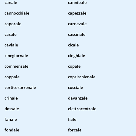
canale
cannibale
cannocchiale
capezzale
caporale
carnevale
casale
cascinale
caviale
cicale
cinegiornale
cinghiale
commensale
copale
coppale
coprischienale
corticosurrenale
cosciale
crinale
davanzale
dossale
elettrocentrale
fanale
fiale
fondale
forcale