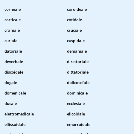
corneale
coroideale
corticale
cotidale
craniale
cruciale
curiale
cuspidale
datoriale
demaniale
deverbale
direttoriale
discoidale
dittatoriale
dogale
dolicocefale
domenicale
dominicale
ducale
ecclesiale
elettromedicale
elicoidale
ellissoidale
emorroidale