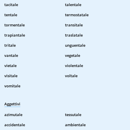
tacitale
talentale
tentale
termostatale
tormentale
transitale
trapiantale
traslatale
tritale
unguentale
vantale
vegetale
vietale
violentale
visitale
voltale
vomitale
Aggettivi
azimutale
tessutale
accidentale
ambientale