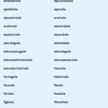
endoteliale
epicicloidale
epiteliale
epocale
equatoriale
erariale
ereticale
esacordale
esattoriale
escordale
estralegale
etmoidale
extraconiugale
extralegale
extramatrimoniale
extrasensoriale
extraterritoriale
facciale
faringale
fattoriale
faucale
fecale
feriale
feudale
figliale
filosofale