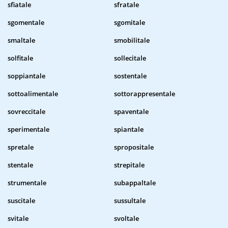
sfiatale
sfratale
sgomentale
sgomitale
smaltale
smobilitale
solfitale
sollecitale
soppiantale
sostentale
sottoalimentale
sottorappresentale
sovreccitale
spaventale
sperimentale
spiantale
spretale
spropositale
stentale
strepitale
strumentale
subappaltale
suscitale
sussultale
svitale
svoltale