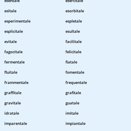
esentale
esercitale
esitale
esorbitale
esperimentale
espletale
esplicitale
esultale
evitale
facilitale
fagocitale
felicitale
fermentale
fiatale
fluitale
fomentale
frammentale
frequentale
graffitale
grafitale
gravitale
guatale
idratale
imitale
imparentale
impiantale