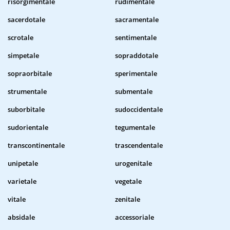
risorgimentale
rudimentale
sacerdotale
sacramentale
scrotale
sentimentale
simpetale
sopraddotale
sopraorbitale
sperimentale
strumentale
submentale
suborbitale
sudoccidentale
sudorientale
tegumentale
transcontinentale
trascendentale
unipetale
urogenitale
varietale
vegetale
vitale
zenitale
absidale
accessoriale