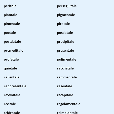
peritale
perseguitale
piantale
pigmentale
pimentale
piratale
poetale
posdatale
postdatale
precipitale
premeditale
presentale
profetale
pulimentale
quietale
racchetale
rallentale
rammentale
rappresentale
rasentale
ravvoltale
recapitale
recitale
regolamentale
reidratale
reimpiantale