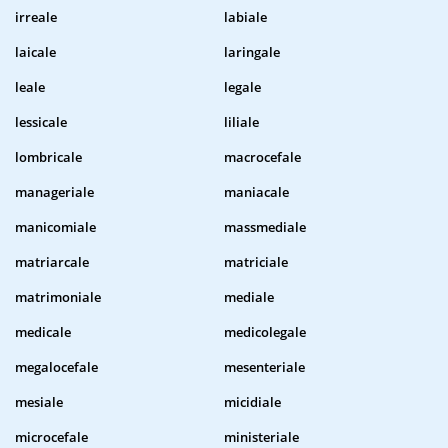
irreale
labiale
laicale
laringale
leale
legale
lessicale
liliale
lombricale
macrocefale
manageriale
maniacale
manicomiale
massmediale
matriarcale
matriciale
matrimoniale
mediale
medicale
medicolegale
megalocefale
mesenteriale
mesiale
micidiale
microcefale
ministeriale