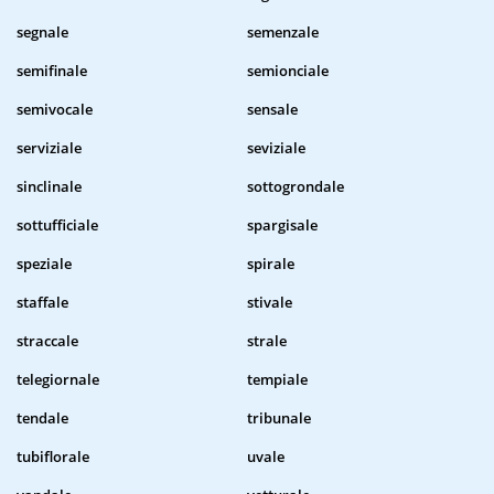
segnale
semenzale
semifinale
semionciale
semivocale
sensale
serviziale
seviziale
sinclinale
sottogrondale
sottufficiale
spargisale
speziale
spirale
staffale
stivale
straccale
strale
telegiornale
tempiale
tendale
tribunale
tubiflorale
uvale