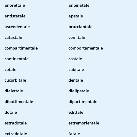
anorettale
antenatale
antistatale
apetale
ascendentale
bracciantale
catastale
comitale
compartimentale
comportamentale
continentale
costale
cotale
cubitale
cucurbitale
dentale
dialettale
dialipetale
dibattimentale
dipartimentale
dotale
edittale
estradotale
estremorientale
extradotale
fatale