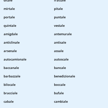
ditale
frattale
mirtale
pitale
portale
puntale
quintale
vestale
amigdale
antemurale
anticlinale
antisale
arsenale
assale
autocamionale
autoscale
baccanale
bancale
barbazzale
benedizionale
bilocale
boccale
bracciale
bufale
cabale
cambiale