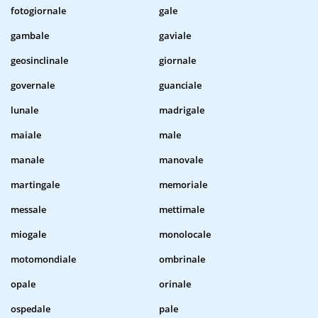
fotogiornale
gale
gambale
gaviale
geosinclinale
giornale
governale
guanciale
lunale
madrigale
maiale
male
manale
manovale
martingale
memoriale
messale
mettimale
miogale
monolocale
motomondiale
ombrinale
opale
orinale
ospedale
pale