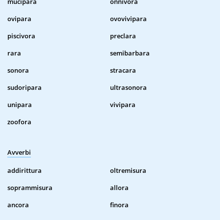
mucipara
onnivora
ovipara
ovovivipara
piscivora
preclara
rara
semibarbara
sonora
stracara
sudoripara
ultrasonora
unipara
vivipara
zoofora
Avverbi
addirittura
oltremisura
soprammisura
allora
ancora
finora