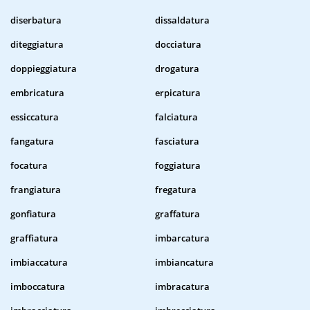
diserbatura
dissaldatura
diteggiatura
docciatura
doppieggiatura
drogatura
embricatura
erpicatura
essiccatura
falciatura
fangatura
fasciatura
focatura
foggiatura
frangiatura
fregatura
gonfiatura
graffatura
graffiatura
imbarcatura
imbiaccatura
imbiancatura
imboccatura
imbracatura