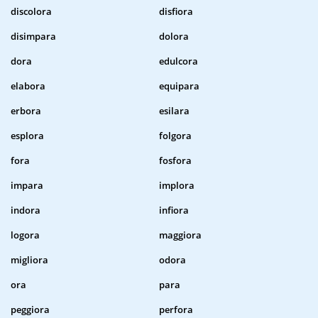
discolora
disfiora
disimpara
dolora
dora
edulcora
elabora
equipara
erbora
esilara
esplora
folgora
fora
fosfora
impara
implora
indora
infiora
logora
maggiora
migliora
odora
ora
para
peggiora
perfora