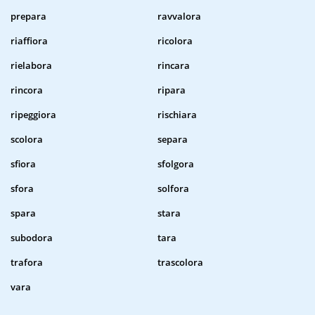
prepara
ravvalora
riaffiora
ricolora
rielabora
rincara
rincora
ripara
ripeggiora
rischiara
scolora
separa
sfiora
sfolgora
sfora
solfora
spara
stara
subodora
tara
trafora
trascolora
vara