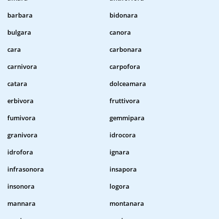
barbara
bidonara
bulgara
canora
cara
carbonara
carnivora
carpofora
catara
dolceamara
erbivora
fruttivora
fumivora
gemmipara
granivora
idrocora
idrofora
ignara
infrasonora
insapora
insonora
logora
mannara
montanara