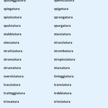
spazieggiatura
spellicciatura
spiegatura
spigatura
spizzicatura
sprangatura
spulciatura
spurgatura
stabbiatura
stacciatura
steccatura
stracciatura
straliciatura
strombatura
stroncatura
stropicciatura
struccatura
stuccatura
sverniciatura
tinteggiatura
tracciatura
tranciatura
tratteggiatura
trebbiatura
trincatura
trinciatura