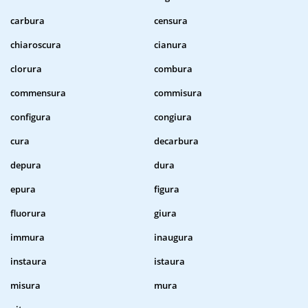
carbura
censura
chiaroscura
cianura
clorura
combura
commensura
commisura
configura
congiura
cura
decarbura
depura
dura
epura
figura
fluorura
giura
immura
inaugura
instaura
istaura
misura
mura