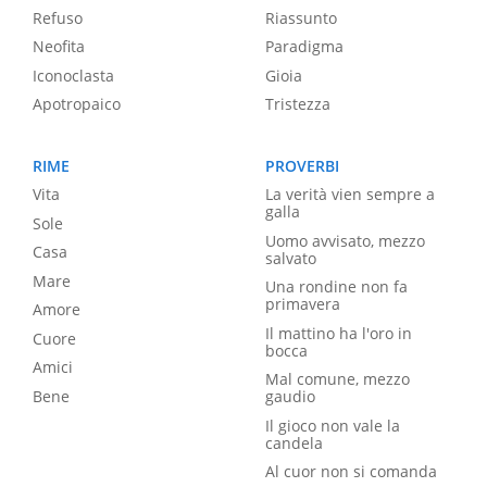
Refuso
Riassunto
Neofita
Paradigma
Iconoclasta
Gioia
Apotropaico
Tristezza
RIME
PROVERBI
Vita
La verità vien sempre a
galla
Sole
Uomo avvisato, mezzo
Casa
salvato
Mare
Una rondine non fa
primavera
Amore
Il mattino ha l'oro in
Cuore
bocca
Amici
Mal comune, mezzo
Bene
gaudio
Il gioco non vale la
candela
Al cuor non si comanda