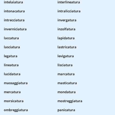
intelaiatura
interlineatura
intonacatura
intralicciatura
intrecciatura
invergatura
inverniciatura
inzolfatura
laccatura
lapidatura
lasciatura
lastricatura
legatura
levigatura
lineatura
lisciatura
lucidatura
marcatura
massaggiatura
masticatura
mercatura
mondatura
morsicatura
mostreggiatura
ombreggiatura
panicatura