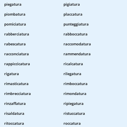
piegatura
pigiatura
piombatura
placcatura
pomiciatura
punteggiatura
rabberciatura
rabboccatura
rabescatura
raccomodatura
racconciatura
rammendatura
rappiccicatura
ricalcatura
rigatura
rilegatura
rimasticatura
rimboccatura
rimbrecciatura
rimondatura
rinzaffatura
ripiegatura
risaldatura
ristuccatura
ritoccatura
roccatura