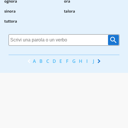
ognora
ora
sinora
talora
tuttora
A
B
C
D
E
F
G
H
I
J
K
L
M
N