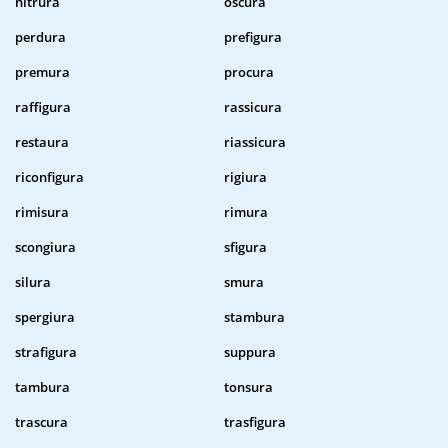
nitrura
oscura
perdura
prefigura
premura
procura
raffigura
rassicura
restaura
riassicura
riconfigura
rigiura
rimisura
rimura
scongiura
sfigura
silura
smura
spergiura
stambura
strafigura
suppura
tambura
tonsura
trascura
trasfigura