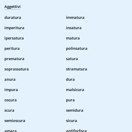
Aggettivi
duratura
immatura
imperitura
insatura
ipersatura
matura
peritura
polinsatura
prematura
satura
soprassatura
stramatura
anura
dura
impura
malsicura
oscura
pura
scura
semidura
semioscura
sicura
amara
antiforfora