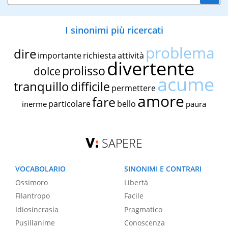
I sinonimi più ricercati
problema
dire
importante
richiesta
attività
divertente
prolisso
dolce
acume
tranquillo
difficile
permettere
amore
fare
particolare
bello
inerme
paura
SAPERE
VOCABOLARIO
SINONIMI E CONTRARI
Ossimoro
Libertà
Filantropo
Facile
Idiosincrasia
Pragmatico
Pusillanime
Conoscenza