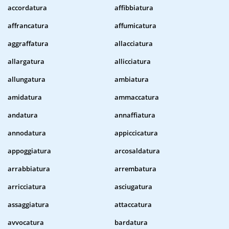
accordatura
affibbiatura
affrancatura
affumicatura
aggraffatura
allacciatura
allargatura
allicciatura
allungatura
ambiatura
amidatura
ammaccatura
andatura
annaffiatura
annodatura
appiccicatura
appoggiatura
arcosaldatura
arrabbiatura
arrembatura
arricciatura
asciugatura
assaggiatura
attaccatura
avvocatura
bardatura