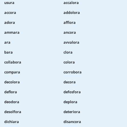
usura
accalora
accora
addolora
adora
affiora
ammara
ancora
ara
avvalora
bara
clora
collabora
colora
compara
corrobora
decolora
decora
deflora
defosfora
deodora
deplora
desolfora
deteriora
dichiara
disancora