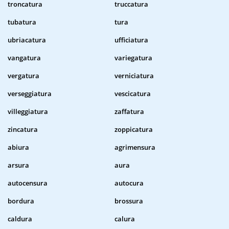
troncatura
truccatura
tubatura
tura
ubriacatura
ufficiatura
vangatura
variegatura
vergatura
verniciatura
verseggiatura
vescicatura
villeggiatura
zaffatura
zincatura
zoppicatura
abiura
agrimensura
arsura
aura
autocensura
autocura
bordura
brossura
caldura
calura