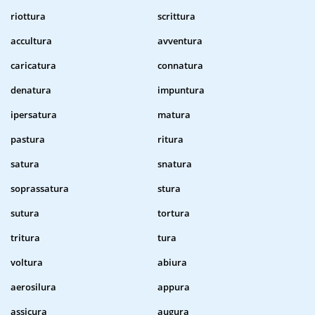
riottura
scrittura
accultura
avventura
caricatura
connatura
denatura
impuntura
ipersatura
matura
pastura
ritura
satura
snatura
soprassatura
stura
sutura
tortura
tritura
tura
voltura
abiura
aerosilura
appura
assicura
augura