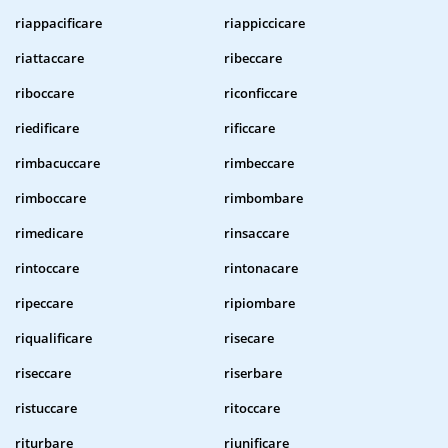
riappacificare
riappiccicare
riattaccare
ribeccare
riboccare
riconficcare
riedificare
rificcare
rimbacuccare
rimbeccare
rimboccare
rimbombare
rimedicare
rinsaccare
rintoccare
rintonacare
ripeccare
ripiombare
riqualificare
risecare
riseccare
riserbare
ristuccare
ritoccare
riturbare
riunificare