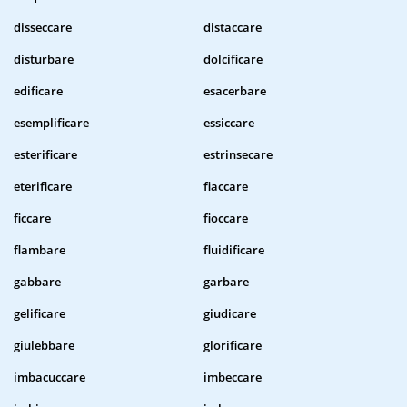
disseccare
distaccare
disturbare
dolcificare
edificare
esacerbare
esemplificare
essiccare
esterificare
estrinsecare
eterificare
fiaccare
ficcare
fioccare
flambare
fluidificare
gabbare
garbare
gelificare
giudicare
giulebbare
glorificare
imbacuccare
imbeccare