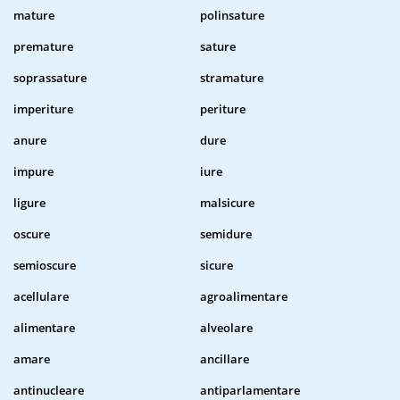
mature
polinsature
premature
sature
soprassature
stramature
imperiture
periture
anure
dure
impure
iure
ligure
malsicure
oscure
semidure
semioscure
sicure
acellulare
agroalimentare
alimentare
alveolare
amare
ancillare
antinucleare
antiparlamentare