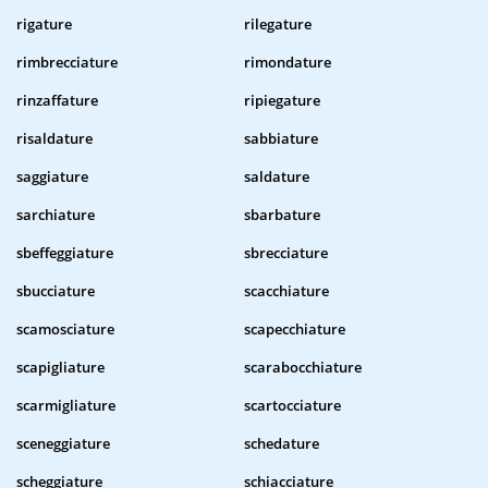
rigature
rilegature
rimbrecciature
rimondature
rinzaffature
ripiegature
risaldature
sabbiature
saggiature
saldature
sarchiature
sbarbature
sbeffeggiature
sbrecciature
sbucciature
scacchiature
scamosciature
scapecchiature
scapigliature
scarabocchiature
scarmigliature
scartocciature
sceneggiature
schedature
scheggiature
schiacciature