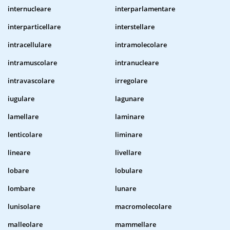
internucleare
interparlamentare
interparticellare
interstellare
intracellulare
intramolecolare
intramuscolare
intranucleare
intravascolare
irregolare
iugulare
lagunare
lamellare
laminare
lenticolare
liminare
lineare
livellare
lobare
lobulare
lombare
lunare
lunisolare
macromolecolare
malleolare
mammellare