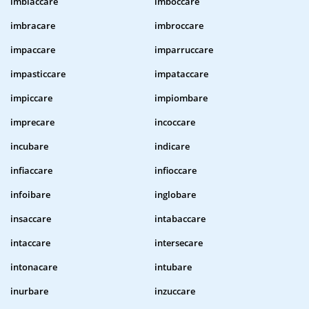
imbiaccare
imboccare
imbracare
imbroccare
impaccare
imparruccare
impasticcare
impataccare
impiccare
impiombare
imprecare
incoccare
incubare
indicare
infiaccare
infioccare
infoibare
inglobare
insaccare
intabaccare
intaccare
intersecare
intonacare
intubare
inurbare
inzuccare