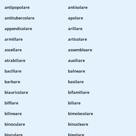
antipopolare
antisolare
antitubercolare
apolare
appendicolare
arillare
armillare
articolare
ascellare
assembleare
atrabiliare
ausiliare
bacillare
balneare
barbare
basilare
biauricolare
bifamiliare
bifilare
biliare
bilineare
bimolecolare
binoculare
binucleare
bioculare
bipolare