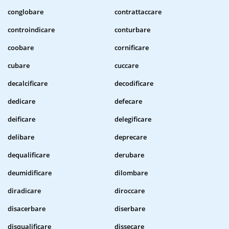
conglobare
contrattaccare
controindicare
conturbare
coobare
cornificare
cubare
cuccare
decalcificare
decodificare
dedicare
defecare
deificare
delegificare
delibare
deprecare
dequalificare
derubare
deumidificare
dilombare
diradicare
diroccare
disacerbare
diserbare
disqualificare
dissecare