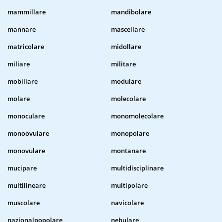
mammillare
mandibolare
mannare
mascellare
matricolare
midollare
miliare
militare
mobiliare
modulare
molare
molecolare
monoculare
monomolecolare
monoovulare
monopolare
monovulare
montanare
mucipare
multidisciplinare
multilineare
multipolare
muscolare
navicolare
nazionalpopolare
nebulare