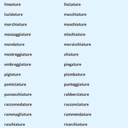
lineature
lisciature
lucidature
macchiature
marchiature
maschiature
massaggiature
mischiature
mondature
morsicchiature
mostreggiature
oliature
ombreggiature
piegature
pigiature
piombature
pomiciature
punteggiature
punzecchiature
rabberciature
raccomodature
racconciature
rammagliature
rammendature
raschiature
ricerchiature