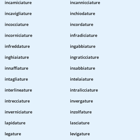
incamiciature
incannicciature
incavigliature
inchiodature
incocciature
incordature
incorniciature
infradiciature
infreddature
ingabbiature
inghiaiature
ingraticciature
innaffiature
insabbiature
intagliature
intelaiature
interlineature
intralicciature
intrecciature
invergature
inverniciature
inzolfature
lapidature
lasciature
legature
levigature