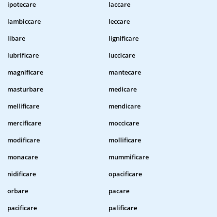
ipotecare
laccare
lambiccare
leccare
libare
lignificare
lubrificare
luccicare
magnificare
mantecare
masturbare
medicare
mellificare
mendicare
mercificare
moccicare
modificare
mollificare
monacare
mummificare
nidificare
opacificare
orbare
pacare
pacificare
palificare