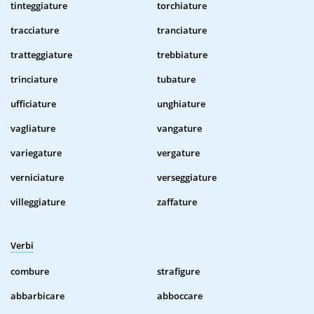
tinteggiature
torchiature
tracciature
tranciature
tratteggiature
trebbiature
trinciature
tubature
ufficiature
unghiature
vagliature
vangature
variegature
vergature
verniciature
verseggiature
villeggiature
zaffature
Verbi
combure
strafigure
abbarbicare
abboccare