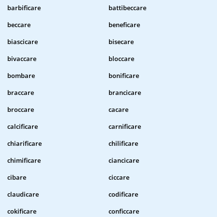
barbificare
battibeccare
beccare
beneficare
biascicare
bisecare
bivaccare
bloccare
bombare
bonificare
braccare
brancicare
broccare
cacare
calcificare
carnificare
chiarificare
chilificare
chimificare
ciancicare
cibare
ciccare
claudicare
codificare
cokificare
conficcare