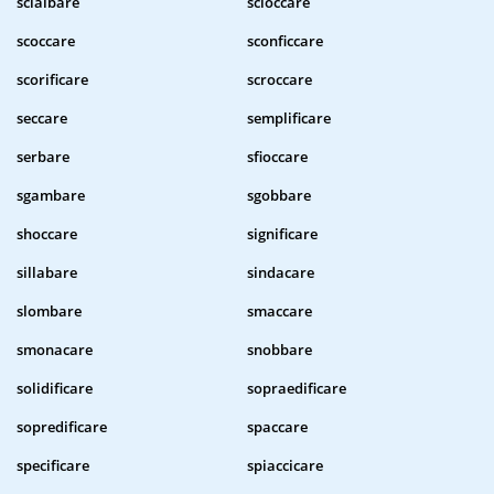
scialbare
scioccare
scoccare
sconficcare
scorificare
scroccare
seccare
semplificare
serbare
sfioccare
sgambare
sgobbare
shoccare
significare
sillabare
sindacare
slombare
smaccare
smonacare
snobbare
solidificare
sopraedificare
sopredificare
spaccare
specificare
spiaccicare