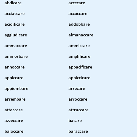
abdicare
accecare
acciaccare
accoccare
acidificare
addobbare
aggiudicare
almanaccare
ammaccare
ammiccare
ammorbare
amplificare
annoccare
appacificare
appiccare
appiccicare
appiombare
arrecare
arrembare
arroccare
attaccare
attraccare
azzeccare
bacare
baloccare
baraccare