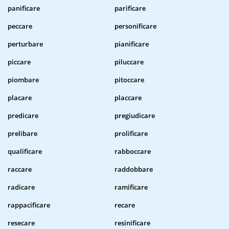
panificare
parificare
peccare
personificare
perturbare
pianificare
piccare
piluccare
piombare
pitoccare
placare
placcare
predicare
pregiudicare
prelibare
prolificare
qualificare
rabboccare
raccare
raddobbare
radicare
ramificare
rappacificare
recare
resecare
resinificare