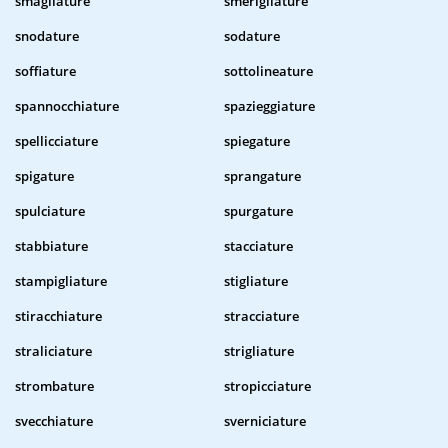
smagliature
smerigliature
snodature
sodature
soffiature
sottolineature
spannocchiature
spazieggiature
spellicciature
spiegature
spigature
sprangature
spulciature
spurgature
stabbiature
stacciature
stampigliature
stigliature
stiracchiature
stracciature
straliciature
strigliature
strombature
stropicciature
svecchiature
sverniciature