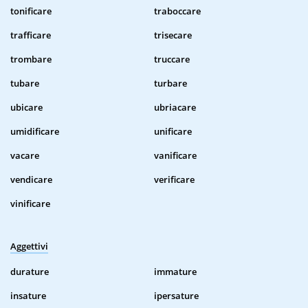
tonificare
traboccare
trafficare
trisecare
trombare
truccare
tubare
turbare
ubicare
ubriacare
umidificare
unificare
vacare
vanificare
vendicare
verificare
vinificare
Aggettivi
durature
immature
insature
ipersature