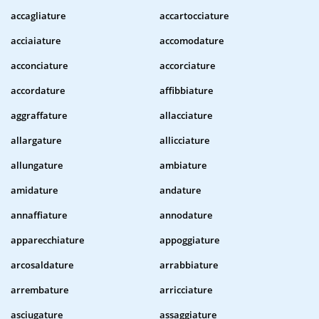
accagliature
accartocciature
acciaiature
accomodature
acconciature
accorciature
accordature
affibbiature
aggraffature
allacciature
allargature
allicciature
allungature
ambiature
amidature
andature
annaffiature
annodature
apparecchiature
appoggiature
arcosaldature
arrabbiature
arrembature
arricciature
asciugature
assaggiature