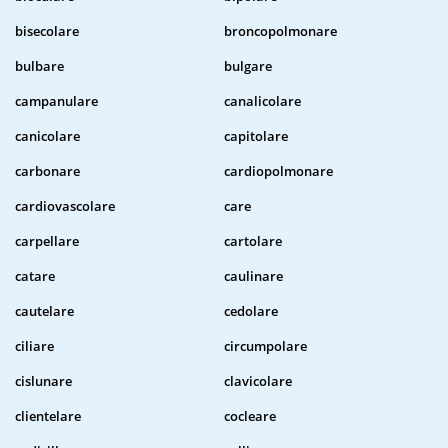
bisecolare
broncopolmonare
bulbare
bulgare
campanulare
canalicolare
canicolare
capitolare
carbonare
cardiopolmonare
cardiovascolare
care
carpellare
cartolare
catare
caulinare
cautelare
cedolare
ciliare
circumpolare
cislunare
clavicolare
clientelare
cocleare