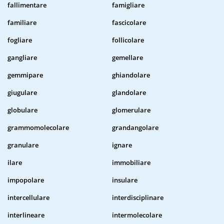
fallimentare
famigliare
familiare
fascicolare
fogliare
follicolare
gangliare
gemellare
gemmipare
ghiandolare
giugulare
glandolare
globulare
glomerulare
grammomolecolare
grandangolare
granulare
ignare
ilare
immobiliare
impopolare
insulare
intercellulare
interdisciplinare
interlineare
intermolecolare