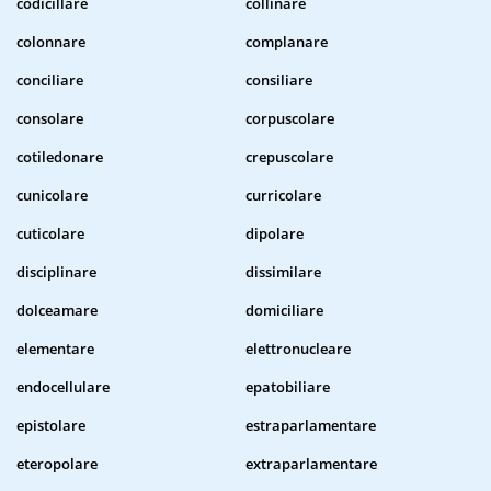
codicillare
collinare
colonnare
complanare
conciliare
consiliare
consolare
corpuscolare
cotiledonare
crepuscolare
cunicolare
curricolare
cuticolare
dipolare
disciplinare
dissimilare
dolceamare
domiciliare
elementare
elettronucleare
endocellulare
epatobiliare
epistolare
estraparlamentare
eteropolare
extraparlamentare