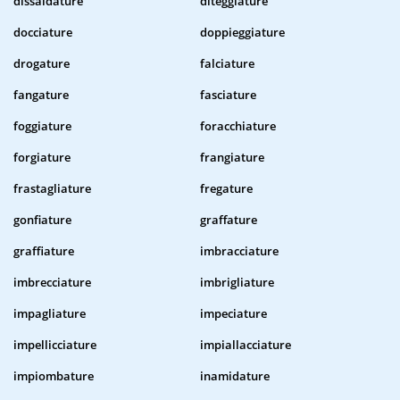
dissaldature
diteggiature
docciature
doppieggiature
drogature
falciature
fangature
fasciature
foggiature
foracchiature
forgiature
frangiature
frastagliature
fregature
gonfiature
graffature
graffiature
imbracciature
imbrecciature
imbrigliature
impagliature
impeciature
impellicciature
impiallacciature
impiombature
inamidature