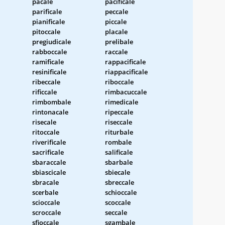
pacale
pacificale
parificale
peccale
pianificale
piccale
pitoccale
placale
pregiudicale
prelibale
rabboccale
raccale
ramificale
rappacificale
resinificale
riappacificale
ribeccale
riboccale
rificcale
rimbacuccale
rimbombale
rimedicale
rintonacale
ripeccale
risecale
riseccale
ritoccale
riturbale
riverificale
rombale
sacrificale
salificale
sbaraccale
sbarbale
sbiascicale
sbiecale
sbracale
sbreccale
scerbale
schioccale
scioccale
scoccale
scroccale
seccale
sfioccale
sgambale