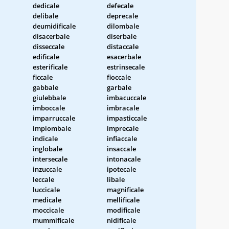
dedicale
defecale
delibale
deprecale
deumidificale
dilombale
disacerbale
diserbale
disseccale
distaccale
edificale
esacerbale
esterificale
estrinsecale
ficcale
fioccale
gabbale
garbale
giulebbale
imbacuccale
imboccale
imbracale
imparruccale
impasticcale
impiombale
imprecale
indicale
infiaccale
inglobale
insaccale
intersecale
intonacale
inzuccale
ipotecale
leccale
libale
luccicale
magnificale
medicale
mellificale
moccicale
modificale
mummificale
nidificale