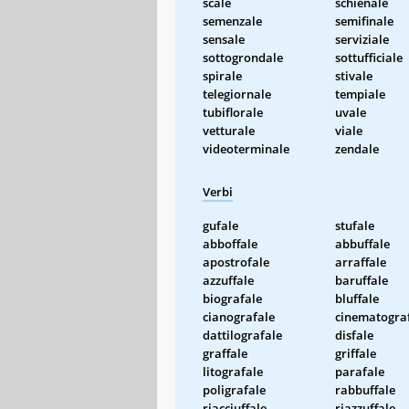
scale
schienale
semenzale
semifinale
sensale
serviziale
sottogrondale
sottufficiale
spirale
stivale
telegiornale
tempiale
tubiflorale
uvale
vetturale
viale
videoterminale
zendale
Verbi
gufale
stufale
abboffale
abbuffale
apostrofale
arraffale
azzuffale
baruffale
biografale
bluffale
cianografale
cinematogra
dattilografale
disfale
graffale
griffale
litografale
parafale
poligrafale
rabbuffale
riacciuffale
riazzuffale