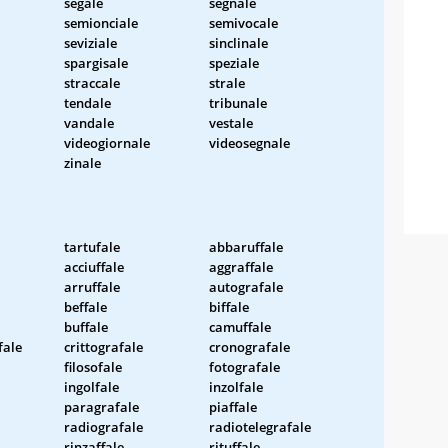
segale
segnale
semionciale
semivocale
seviziale
sinclinale
spargisale
speziale
straccale
strale
tendale
tribunale
vandale
vestale
videogiornale
videosegnale
zinale
tartufale
abbaruffale
acciuffale
aggraffale
arruffale
autografale
beffale
biffale
buffale
camuffale
fale
crittografale
cronografale
filosofale
fotografale
ingolfale
inzolfale
paragrafale
piaffale
radiografale
radiotelegrafale
rinzaffale
rituffale