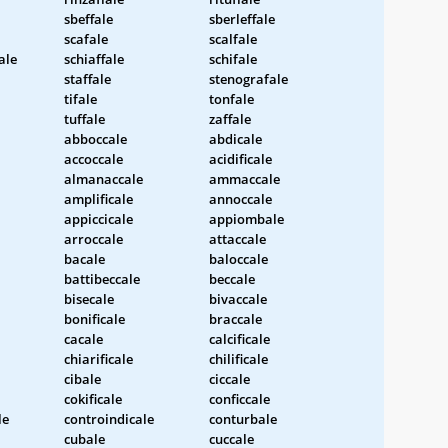
sbeffale
sberleffale
scafale
scalfale
ale
schiaffale
schifale
staffale
stenografale
tifale
tonfale
tuffale
zaffale
abboccale
abdicale
accoccale
acidificale
almanaccale
ammaccale
amplificale
annoccale
appiccicale
appiombale
arroccale
attaccale
bacale
baloccale
battibeccale
beccale
bisecale
bivaccale
bonificale
braccale
cacale
calcificale
chiarificale
chilificale
cibale
ciccale
cokificale
conficcale
le
controindicale
conturbale
cubale
cuccale