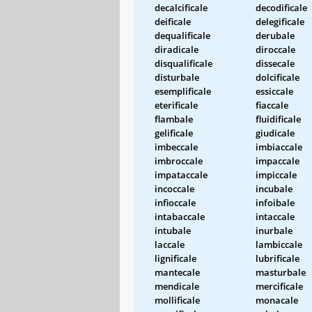
decalcificale
decodificale
deificale
delegificale
dequalificale
derubale
diradicale
diroccale
disqualificale
dissecale
disturbale
dolcificale
esemplificale
essiccale
eterificale
fiaccale
flambale
fluidificale
gelificale
giudicale
imbeccale
imbiaccale
imbroccale
impaccale
impataccale
impiccale
incoccale
incubale
infioccale
infoibale
intabaccale
intaccale
intubale
inurbale
laccale
lambiccale
lignificale
lubrificale
mantecale
masturbale
mendicale
mercificale
mollificale
monacale