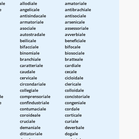
ale
allodiale
amatoriale
e
angelicale
antibrachiale
antisindacale
antisociale
armatoriale
arsenicale
asociale
assessoriale
autostradale
avverbiale
beilicale
beneficiale
bifacciale
bifocale
binomiale
biosociale
branchiale
bratteale
caratteriale
cardiale
caudale
cecale
cervicale
cicloidale
circondariale
clericale
collegiale
colloidale
le
comprensoriale
concistoriale
e
confindustriale
congeniale
contumaciale
cordale
coroideale
corticale
cruciale
curiale
demaniale
deverbale
dittatoriale
dogale