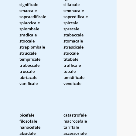
significale
sillabale
smaccale
smonacale
sopraedificale
sopredificale
spiaccicale
spiccale
spiombale
sprecale
sradicale
stabaccale
stoccale
stomacale
strapiombale
strascicale
struccale
stuccale
tempificale
titubale
traboccale
trafficale
truccale
tubale
ubriacale
umidificale
vanificale
vendicale
bicefale
catastrofale
filosofale
macrocefale
nanocefale
tariffale
absidale
accessoriale