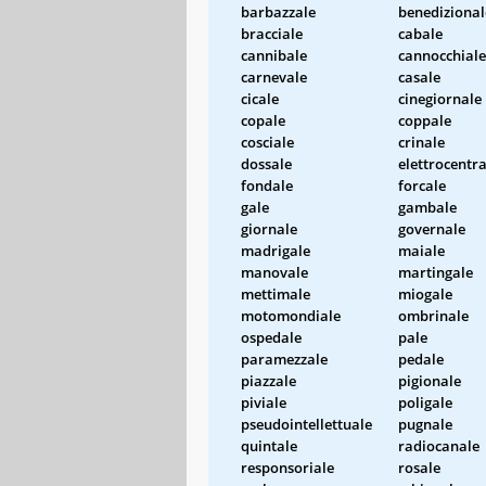
barbazzale
benedizional
bracciale
cabale
cannibale
cannocchiale
carnevale
casale
cicale
cinegiornale
copale
coppale
cosciale
crinale
dossale
elettrocentra
fondale
forcale
gale
gambale
giornale
governale
madrigale
maiale
manovale
martingale
mettimale
miogale
motomondiale
ombrinale
ospedale
pale
paramezzale
pedale
piazzale
pigionale
piviale
poligale
pseudointellettuale
pugnale
quintale
radiocanale
responsoriale
rosale