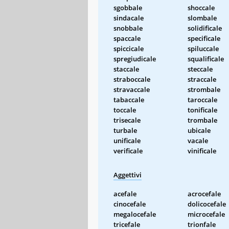
sgobbale
shoccale
sindacale
slombale
snobbale
solidificale
spaccale
specificale
spiccicale
spiluccale
spregiudicale
squalificale
staccale
steccale
straboccale
straccale
stravaccale
strombale
tabaccale
taroccale
toccale
tonificale
trisecale
trombale
turbale
ubicale
unificale
vacale
verificale
vinificale
Aggettivi
acefale
acrocefale
cinocefale
dolicocefale
megalocefale
microcefale
tricefale
trionfale