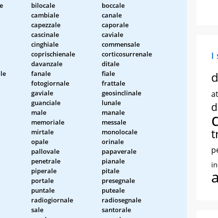
e
bilocale
boccale
cambiale
canale
capezzale
caporale
cascinale
caviale
cinghiale
commensale
coprischienale
corticosurrenale
I
davanzale
ditale
le
fanale
fiale
d
fotogiornale
frattale
gaviale
geosinclinale
at
guanciale
lunale
d
male
manale
memoriale
messale
t
mirtale
monolocale
opale
orinale
p
pallovale
papaverale
penetrale
pianale
i
piperale
pitale
portale
presegnale
puntale
puteale
radiogiornale
radiosegnale
sale
santorale