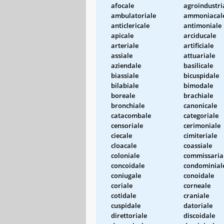
afocale
agroindustri
ambulatoriale
ammoniacal
anticlericale
antimoniale
apicale
arciducale
arteriale
artificiale
assiale
attuariale
aziendale
basilicale
biassiale
bicuspidale
bilabiale
bimodale
boreale
brachiale
bronchiale
canonicale
catacombale
categoriale
censoriale
cerimoniale
ciecale
cimiteriale
cloacale
coassiale
coloniale
commissaria
concoidale
condominial
coniugale
conoidale
coriale
corneale
cotidale
craniale
cuspidale
datoriale
direttoriale
discoidale