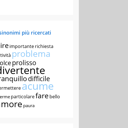
 sinonimi più ricercati
ire
importante
richiesta
problema
tività
prolisso
olce
divertente
ranquillo
difficile
acume
ermettere
fare
particolare
bello
nerme
amore
paura