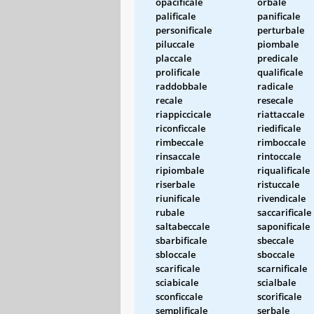
opacificale
orbale
palificale
panificale
personificale
perturbale
piluccale
piombale
placcale
predicale
prolificale
qualificale
raddobbale
radicale
recale
resecale
riappiccicale
riattaccale
riconficcale
riedificale
rimbeccale
rimboccale
rinsaccale
rintoccale
ripiombale
riqualificale
riserbale
ristuccale
riunificale
rivendicale
rubale
saccarificale
saltabeccale
saponificale
sbarbificale
sbeccale
sbloccale
sboccale
scarificale
scarnificale
sciabicale
scialbale
sconficcale
scorificale
semplificale
serbale