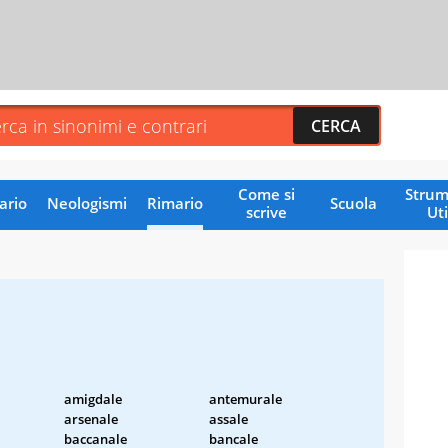
Come si
Strum
ario
Neologismi
Rimario
Scuola
scrive
Uti
amigdale
antemurale
arsenale
assale
baccanale
bancale