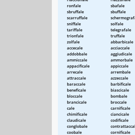
ronfale
sbafale
sbruffale
sbuffale
scarruffale
schermograf
sniffale
solfale
tariffale
telegrafale
trionfale
truffale
zolfale
abbarbicale
accecale
acciaccale
addobbale
aggiudicale
ammiccale
ammorbale
appacificale
appiccale
arrecale
arrembale
attraccale
azzeccale
baraccale
barbificale
beneficale
biascicale
bloccale
bombale
brancicale
broccale
cale
carnificale
chimificale
ciancicale
claudicale
codificale
conglobale
contrattacca
coobale
cornificale