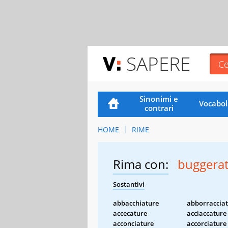
SAPERE
Sinonimi e
Vocabol
contrari
HOME
RIME
Rima con:
buggera
Sostantivi
abbacchiature
abborraccia
accecature
acciaccature
acconciature
accorciature