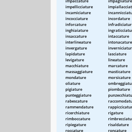
impaccature
impagliature
impellicciature
impiallaccia
incamiciature
incannicciat
incocciature
incordature
inforcature
infradiciatur
inghiaiature
ingraticciatu
insaccature
intaccature
interlineature
intonacature
invergature
inverniciatu
lapidature
lasciature
levigature
lineature
macchiature
marcature
massaggiature
masticature
mondature
morsicature
oliature
ombreggiatu
pigiature
piombature
punteggiature
punzecchiat
rabescature
raccomodat
rammendature
rappiccicatu
ricerchiature
rigature
rimboccature
rimbrecciatu
ripiegature
risaldature
roccature
roncature