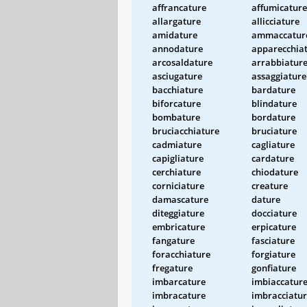
affrancature
affumicature
allargature
allicciature
amidature
ammaccatur
annodature
apparecchia
arcosaldature
arrabbiatur
asciugature
assaggiature
bacchiature
bardature
biforcature
blindature
bombature
bordature
bruciacchiature
bruciature
cadmiature
cagliature
capigliature
cardature
cerchiature
chiodature
corniciature
creature
damascature
dature
diteggiature
docciature
embricature
erpicature
fangature
fasciature
foracchiature
forgiature
fregature
gonfiature
imbarcature
imbiaccatur
imbracature
imbracciatu