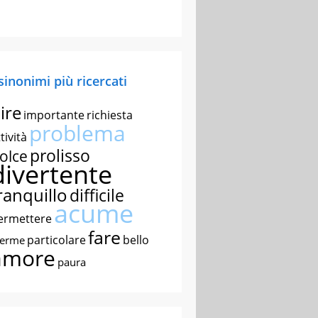
 sinonimi più ricercati
ire
importante
richiesta
problema
tività
prolisso
olce
divertente
ranquillo
difficile
acume
ermettere
fare
particolare
bello
nerme
amore
paura