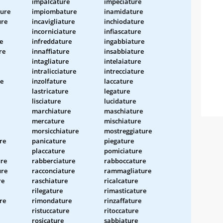
impalcature
impeciature
ture
impiombature
inamidature
ure
incavigliature
inchiodature
incorniciature
infiascature
e
infreddature
ingabbiature
re
innaffiature
insabbiature
intagliature
intelaiature
intralicciature
intrecciature
re
inzolfature
laccature
lastricature
legature
lisciature
lucidature
marchiature
maschiature
mercature
mischiature
morsicchiature
mostreggiature
re
panicature
piegature
placcature
pomiciature
ure
rabberciature
rabboccature
ure
racconciature
rammagliature
re
raschiature
ricalcature
rilegature
rimasticature
re
rimondature
rinzaffature
ristuccature
ritoccature
rosicature
sabbiature