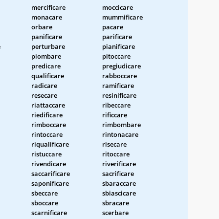
mercificare
moccicare
monacare
mummificare
orbare
pacare
panificare
parificare
e
perturbare
pianificare
piombare
pitoccare
predicare
pregiudicare
qualificare
rabboccare
radicare
ramificare
resecare
resinificare
riattaccare
ribeccare
riedificare
rificcare
rimboccare
rimbombare
rintoccare
rintonacare
riqualificare
risecare
ristuccare
ritoccare
rivendicare
riverificare
saccarificare
sacrificare
saponificare
sbaraccare
sbeccare
sbiascicare
sboccare
sbracare
scarnificare
scerbare