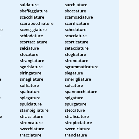
saldature
sarchiature
sbeffeggiature
sboccature
scacchiature
scamosciature
scarabocchiature
scarificature
re
sceneggiature
schedature
e
schiodature
scocciature
scortecciature
scorticature
selciature
setacciature
sfocature
sfogliature
sfrangiature
sfrondature
sgorbiature
sgrammaticature
siringature
slegature
e
smagliature
smerigliature
soffiature
solcature
spalcature
spannocchiature
e
spiegature
spigature
spulciature
spurgature
stampigliature
steccature
e
stracciature
straliciature
stroncature
stropicciature
svecchiature
sverniciature
tracciature
tranciature