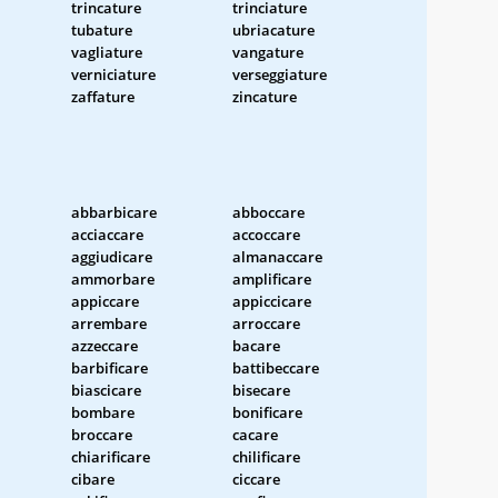
trincature
trinciature
tubature
ubriacature
vagliature
vangature
verniciature
verseggiature
zaffature
zincature
abbarbicare
abboccare
acciaccare
accoccare
aggiudicare
almanaccare
ammorbare
amplificare
appiccare
appiccicare
arrembare
arroccare
azzeccare
bacare
barbificare
battibeccare
biascicare
bisecare
bombare
bonificare
broccare
cacare
chiarificare
chilificare
cibare
ciccare