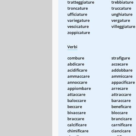
tratteggiature
trebbiature
troncature
truccature
ufficiature
unghiature
variegature
vergature
vescicature
villeggiature
zoppicature
Verbi
combure
strafigure
abdicare
accecare
acidificare
addobbare
ammaccare
ammiccare
annoccare
appacificare
appiombare
arrecare
attaccare
attraccare
baloccare
baraccare
beccare
beneficare
bivaccare
bloccare
braccare
brancicare
calcificare
carnificare
chimificare
ciancicare