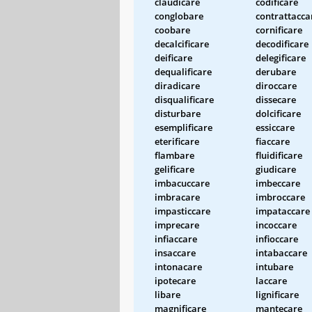
claudicare
codificare
conglobare
contrattacca
coobare
cornificare
decalcificare
decodificare
deificare
delegificare
dequalificare
derubare
diradicare
diroccare
disqualificare
dissecare
disturbare
dolcificare
esemplificare
essiccare
eterificare
fiaccare
flambare
fluidificare
gelificare
giudicare
imbacuccare
imbeccare
imbracare
imbroccare
impasticcare
impataccare
imprecare
incoccare
infiaccare
infioccare
insaccare
intabaccare
intonacare
intubare
ipotecare
laccare
libare
lignificare
magnificare
mantecare