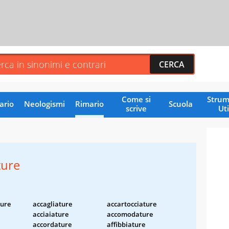
Come si
Strum
ario
Neologismi
Rimario
Scuola
scrive
Uti
ture
ture
accagliature
accartocciature
acciaiature
accomodature
accordature
affibbiature