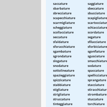
saccature
saggiature
sbarbature
sbeccature
sbrecciature
sbucciature
scapecchiature
scapigliature
scarmigliature
scartocciatu
scheggiature
schiacciatur
scollacciature
scordature
seccature
segature
sfaldature
sfilacciature
sforacchiature
sforbiciature
sgambature
sgonfiature
sgrondature
sgusciature
slogature
smacchiatur
snodature
sodature
sottolineature
spaccature
spazieggiature
spellicciatur
spizzicature
sprangature
stabbiature
stacciature
stigliature
stiracchiatur
strigliature
strombature
struccature
stuccature
tinteggiature
torchiature