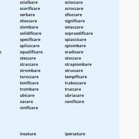
scialbare
scioccare
scorificare
scroccare
serbare
sfioccare
shoccare
significare
slombare
smaccare
solidificare
sopraedificare
specificare
spiaccicare
spiluccare
spiombare
e
squalificare
sradicare
steccare
stoccare
straccare
strapiombare
strombare
struccare
taroccare
tempificare
tonificare
traboccare
trombare
truccare
ubicare
ubriacare
vacare
vanificare
vinificare
insature
ipersature