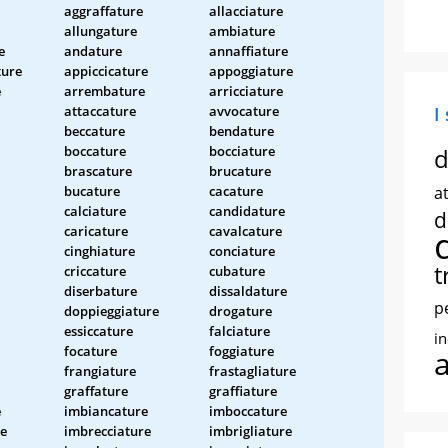
aggraffature
allacciature
allungature
ambiature
e
andature
annaffiature
ture
appiccicature
appoggiature
e
arrembature
arricciature
attaccature
avvocature
I
beccature
bendature
boccature
bocciature
d
brascature
brucature
bucature
cacature
at
calciature
candidature
d
caricature
cavalcature
cinghiature
conciature
t
criccature
cubature
diserbature
dissaldature
p
doppieggiature
drogature
essiccature
falciature
i
focature
foggiature
frangiature
frastagliature
graffature
graffiature
e
imbiancature
imboccature
re
imbrecciature
imbrigliature