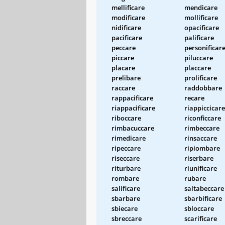
mellificare
mendicare
modificare
mollificare
nidificare
opacificare
pacificare
palificare
peccare
personificar
piccare
piluccare
placare
placcare
prelibare
prolificare
raccare
raddobbare
rappacificare
recare
riappacificare
riappiccicare
riboccare
riconficcare
rimbacuccare
rimbeccare
rimedicare
rinsaccare
ripeccare
ripiombare
riseccare
riserbare
riturbare
riunificare
rombare
rubare
salificare
saltabeccare
sbarbare
sbarbificare
sbiecare
sbloccare
sbreccare
scarificare