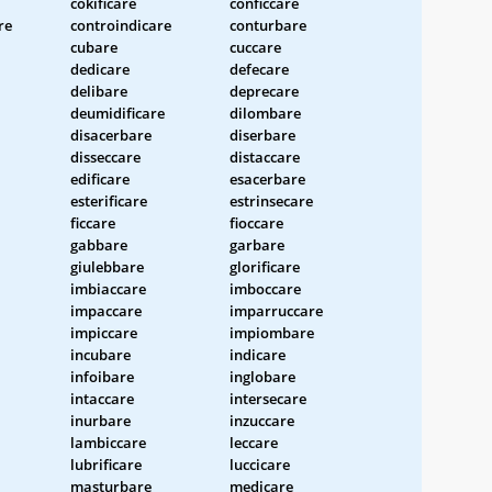
cokificare
conficcare
re
controindicare
conturbare
cubare
cuccare
dedicare
defecare
delibare
deprecare
deumidificare
dilombare
disacerbare
diserbare
disseccare
distaccare
edificare
esacerbare
esterificare
estrinsecare
ficcare
fioccare
gabbare
garbare
giulebbare
glorificare
imbiaccare
imboccare
impaccare
imparruccare
impiccare
impiombare
incubare
indicare
infoibare
inglobare
intaccare
intersecare
inurbare
inzuccare
lambiccare
leccare
lubrificare
luccicare
masturbare
medicare