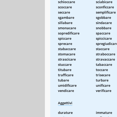
schioccare
sciabicare
scoccare
sconficcare
seccare
semplificare
sgambare
sgobbare
sillabare
sindacare
smonacare
snobbare
sopredificare
spaccare
spiccare
spiccicare
sprecare
spregiudicar
stabaccare
staccare
stomacare
straboccare
strascicare
stravaccare
stuccare
tabaccare
titubare
toccare
trafficare
trisecare
tubare
turbare
umidificare
unificare
vendicare
verificare
Aggettivi
durature
immature