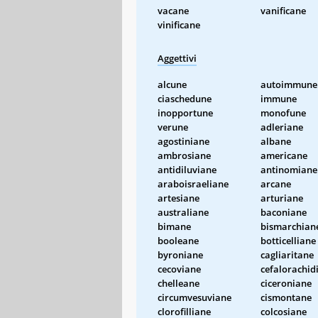
vacane
vanificane
vinificane
Aggettivi
alcune
autoimmune
ciaschedune
immune
inopportune
monofune
verune
adleriane
agostiniane
albane
ambrosiane
americane
antidiluviane
antinomiane
araboisraeliane
arcane
artesiane
arturiane
australiane
baconiane
bimane
bismarchian
booleane
botticelliane
byroniane
cagliaritane
cecoviane
cefalorachid
chelleane
ciceroniane
circumvesuviane
cismontane
clorofilliane
colcosiane