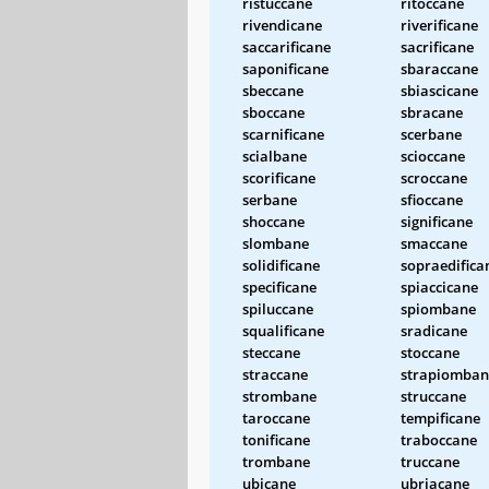
ristuccane
ritoccane
rivendicane
riverificane
saccarificane
sacrificane
saponificane
sbaraccane
sbeccane
sbiascicane
sboccane
sbracane
scarnificane
scerbane
scialbane
scioccane
scorificane
scroccane
serbane
sfioccane
shoccane
significane
slombane
smaccane
solidificane
sopraedifica
specificane
spiaccicane
spiluccane
spiombane
squalificane
sradicane
steccane
stoccane
straccane
strapiomban
strombane
struccane
taroccane
tempificane
tonificane
traboccane
trombane
truccane
ubicane
ubriacane