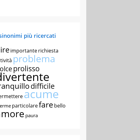
 sinonimi più ricercati
ire
importante
richiesta
problema
tività
prolisso
olce
divertente
ranquillo
difficile
acume
ermettere
fare
particolare
bello
nerme
amore
paura