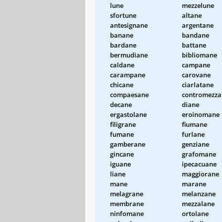
lune
mezzelune
sfortune
altane
antesignane
argentane
banane
bandane
bardane
battane
bermudiane
bibliomane
caldane
campane
carampane
carovane
chicane
ciarlatane
compaesane
contromezza
decane
diane
ergastolane
eroinomane
filigrane
fiumane
fumane
furlane
gamberane
genziane
gincane
grafomane
iguane
ipecacuane
liane
maggiorane
mane
marane
melagrane
melanzane
membrane
mezzalane
ninfomane
ortolane