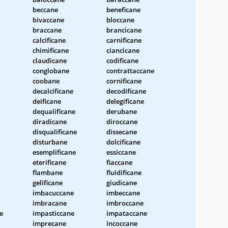
beccane
beneficane
bivaccane
bloccane
braccane
brancicane
calcificane
carnificane
chimificane
ciancicane
claudicane
codificane
conglobane
contrattaccane
coobane
cornificane
decalcificane
decodificane
deificane
delegificane
dequalificane
derubane
diradicane
diroccane
disqualificane
dissecane
disturbane
dolcificane
esemplificane
essiccane
eterificane
fiaccane
flambane
fluidificane
gelificane
giudicane
imbacuccane
imbeccane
imbracane
imbroccane
e
impasticcane
impataccane
imprecane
incoccane