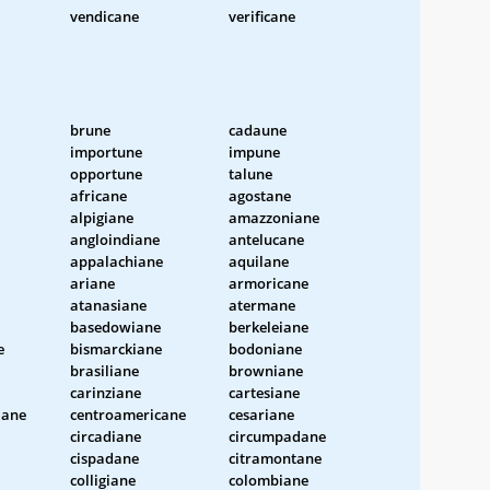
vendicane
verificane
brune
cadaune
importune
impune
opportune
talune
africane
agostane
alpigiane
amazzoniane
angloindiane
antelucane
appalachiane
aquilane
ariane
armoricane
atanasiane
atermane
basedowiane
berkeleiane
e
bismarckiane
bodoniane
brasiliane
browniane
carinziane
cartesiane
iane
centroamericane
cesariane
circadiane
circumpadane
cispadane
citramontane
colligiane
colombiane