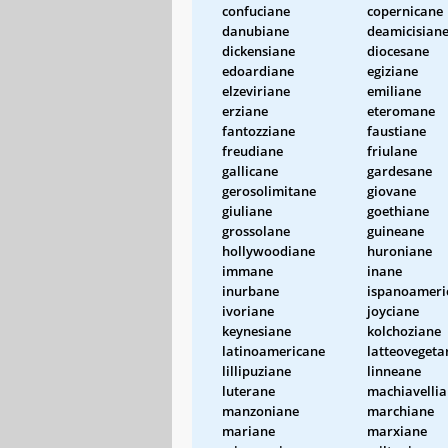
confuciane
copernicane
danubiane
deamicisian
dickensiane
diocesane
edoardiane
egiziane
elzeviriane
emiliane
erziane
eteromane
fantozziane
faustiane
freudiane
friulane
gallicane
gardesane
gerosolimitane
giovane
giuliane
goethiane
grossolane
guineane
hollywoodiane
huroniane
immane
inane
inurbane
ispanoameri
ivoriane
joyciane
keynesiane
kolchoziane
latinoamericane
latteovegeta
lillipuziane
linneane
luterane
machiavelli
manzoniane
marchiane
mariane
marxiane