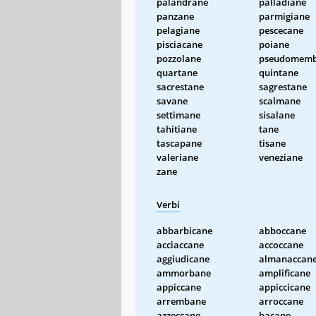
palandrane
palladiane
panzane
parmigiane
pelagiane
pescecane
pisciacane
poiane
pozzolane
pseudomemb
quartane
quintane
sacrestane
sagrestane
savane
scalmane
settimane
sisalane
tahitiane
tane
tascapane
tisane
valeriane
veneziane
zane
Verbi
abbarbicane
abboccane
acciaccane
accoccane
aggiudicane
almanaccan
ammorbane
amplificane
appiccane
appiccicane
arrembane
arroccane
azzeccane
bacane