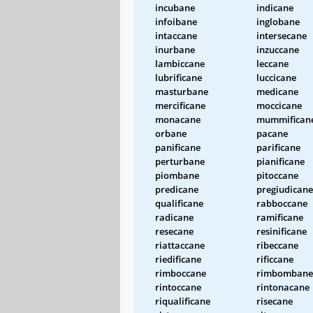
incubane
indicane
infoibane
inglobane
intaccane
intersecane
inurbane
inzuccane
lambiccane
leccane
lubrificane
luccicane
masturbane
medicane
mercificane
moccicane
monacane
mummifican
orbane
pacane
panificane
parificane
perturbane
pianificane
piombane
pitoccane
predicane
pregiudicane
qualificane
rabboccane
radicane
ramificane
resecane
resinificane
riattaccane
ribeccane
riedificane
rificcane
rimboccane
rimbombane
rintoccane
rintonacane
riqualificane
risecane