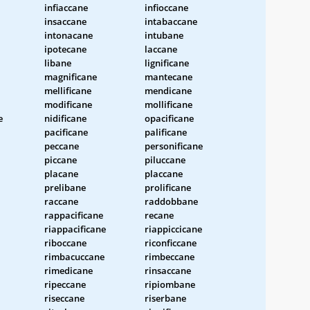
infiaccane
infioccane
insaccane
intabaccane
intonacane
intubane
ipotecane
laccane
libane
lignificane
magnificane
mantecane
mellificane
mendicane
modificane
mollificane
e
nidificane
opacificane
pacificane
palificane
peccane
personificane
piccane
piluccane
placane
placcane
prelibane
prolificane
raccane
raddobbane
rappacificane
recane
riappacificane
riappiccicane
riboccane
riconficcane
rimbacuccane
rimbeccane
rimedicane
rinsaccane
ripeccane
ripiombane
riseccane
riserbane