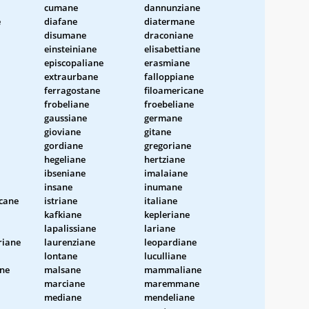
cumane
dannunziane
e
diafane
diatermane
disumane
draconiane
einsteiniane
elisabettiane
episcopaliane
erasmiane
extraurbane
falloppiane
ferragostane
filoamericane
frobeliane
froebeliane
gaussiane
germane
gioviane
gitane
gordiane
gregoriane
hegeliane
hertziane
ibseniane
imalaiane
insane
inumane
cane
istriane
italiane
kafkiane
kepleriane
lapalissiane
lariane
riane
laurenziane
leopardiane
lontane
luculliane
ane
malsane
mammaliane
marciane
maremmane
mediane
mendeliane