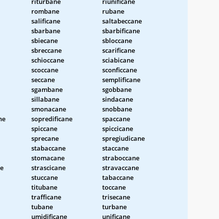
riturbane
riunificane
rombane
rubane
salificane
saltabeccane
sbarbane
sbarbificane
sbiecane
sbloccane
sbreccane
scarificane
schioccane
sciabicane
scoccane
sconficcane
seccane
semplificane
sgambane
sgobbane
sillabane
sindacane
smonacane
snobbane
ne
sopredificane
spaccane
spiccane
spiccicane
sprecane
spregiudicane
stabaccane
staccane
stomacane
straboccane
e
strascicane
stravaccane
stuccane
tabaccane
titubane
toccane
trafficane
trisecane
tubane
turbane
umidificane
unificane