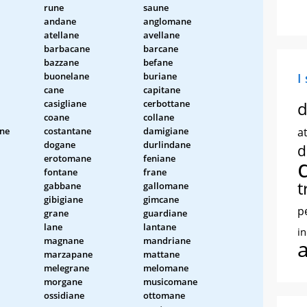
rune
saune
andane
anglomane
atellane
avellane
barbacane
barcane
bazzane
befane
buonelane
buriane
I
cane
capitane
casigliane
cerbottane
d
coane
collane
ne
costantane
damigiane
at
dogane
durlindane
d
erotomane
feniane
fontane
frane
t
gabbane
gallomane
gibigiane
gimcane
p
grane
guardiane
lane
lantane
i
magnane
mandriane
marzapane
mattane
melegrane
melomane
morgane
musicomane
ossidiane
ottomane