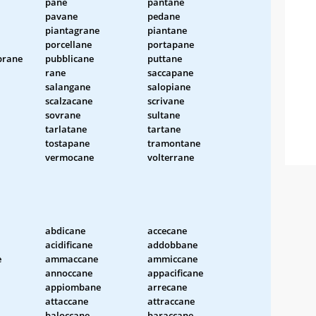
pane
pantane
pavane
pedane
piantagrane
piantane
porcellane
portapane
rane
pubblicane
puttane
rane
saccapane
salangane
salopiane
scalzacane
scrivane
sovrane
sultane
tarlatane
tartane
tostapane
tramontane
vermocane
volterrane
abdicane
accecane
acidificane
addobbane
e
ammaccane
ammiccane
annoccane
appacificane
appiombane
arrecane
attaccane
attraccane
baloccane
baraccane