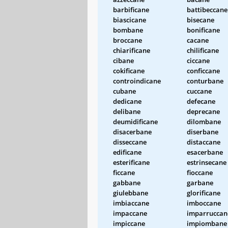
barbificane
battibeccane
biascicane
bisecane
bombane
bonificane
broccane
cacane
chiarificane
chilificane
cibane
ciccane
cokificane
conficcane
controindicane
conturbane
cubane
cuccane
dedicane
defecane
delibane
deprecane
deumidificane
dilombane
disacerbane
diserbane
disseccane
distaccane
edificane
esacerbane
esterificane
estrinsecane
ficcane
fioccane
gabbane
garbane
giulebbane
glorificane
imbiaccane
imboccane
impaccane
imparruccan
impiccane
impiombane