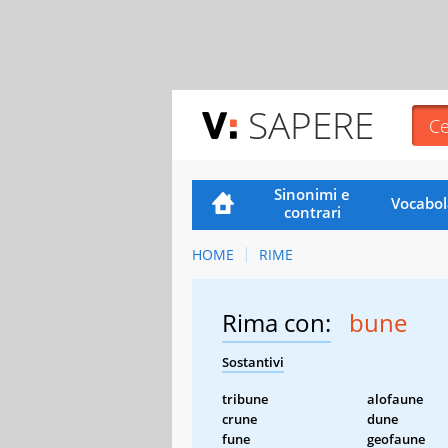
SAPERE
Sinonimi e
Vocabol
contrari
HOME
RIME
Rima con:
bune
Sostantivi
tribune
alofaune
crune
dune
fune
geofaune