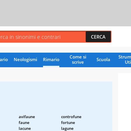
Come si
Strum
ario
Neologismi
Rimario
Scuola
scrive
Uti
avifaune
controfune
faune
fortune
lacune
lagune