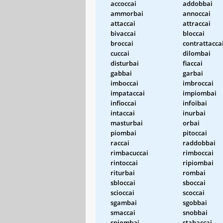
accoccai
addobbai
ammorbai
annoccai
attaccai
attraccai
bivaccai
bloccai
broccai
contrattacca
cuccai
dilombai
disturbai
fiaccai
gabbai
garbai
imboccai
imbroccai
impataccai
impiombai
infioccai
infoibai
intaccai
inurbai
masturbai
orbai
piombai
pitoccai
raccai
raddobbai
rimbacuccai
rimboccai
rintoccai
ripiombai
riturbai
rombai
sbloccai
sboccai
scioccai
scoccai
sgambai
sgobbai
smaccai
snobbai
spiombai
stabaccai