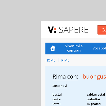
SAPERE
Sinonimi e
Vocabol
contrari
HOME
RIME
Rima con:
buongus
Sostantivi
bustai
caldarrostai
cartai
ciabattai
lattai
mignattai