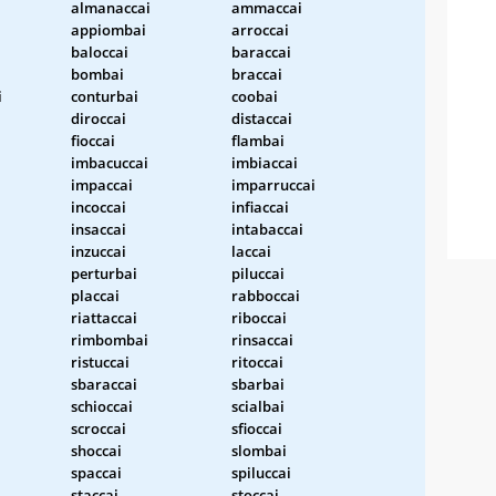
almanaccai
ammaccai
appiombai
arroccai
baloccai
baraccai
bombai
braccai
i
conturbai
coobai
diroccai
distaccai
fioccai
flambai
imbacuccai
imbiaccai
impaccai
imparruccai
incoccai
infiaccai
insaccai
intabaccai
inzuccai
laccai
perturbai
piluccai
placcai
rabboccai
riattaccai
riboccai
rimbombai
rinsaccai
ristuccai
ritoccai
sbaraccai
sbarbai
schioccai
scialbai
scroccai
sfioccai
shoccai
slombai
spaccai
spiluccai
staccai
stoccai