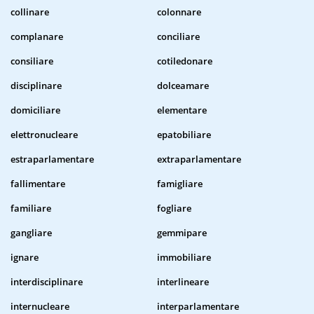
collinare
colonnare
complanare
conciliare
consiliare
cotiledonare
disciplinare
dolceamare
domiciliare
elementare
elettronucleare
epatobiliare
estraparlamentare
extraparlamentare
fallimentare
famigliare
familiare
fogliare
gangliare
gemmipare
ignare
immobiliare
interdisciplinare
interlineare
internucleare
interparlamentare