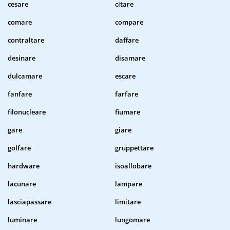
cesare
citare
comare
compare
contraltare
daffare
desinare
disamare
dulcamare
escare
fanfare
farfare
filonucleare
fiumare
gare
giare
golfare
gruppettare
hardware
isoallobare
lacunare
lampare
lasciapassare
limitare
luminare
lungomare