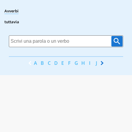
Avverbi
tuttavia
A
B
C
D
E
F
G
H
I
J
K
L
M
N