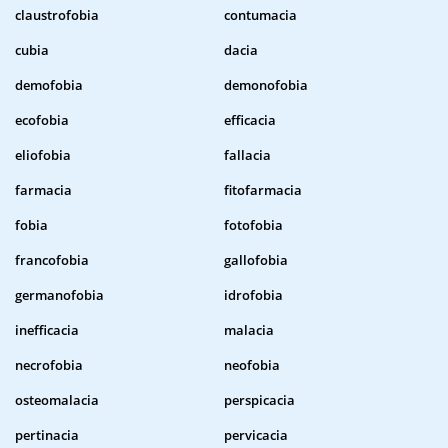
claustrofobia
contumacia
cubia
dacia
demofobia
demonofobia
ecofobia
efficacia
eliofobia
fallacia
farmacia
fitofarmacia
fobia
fotofobia
francofobia
gallofobia
germanofobia
idrofobia
inefficacia
malacia
necrofobia
neofobia
osteomalacia
perspicacia
pertinacia
pervicacia