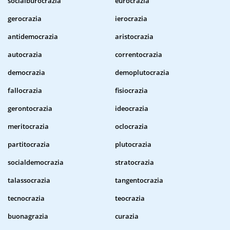
socialburocrazia
eurocrazia
gerocrazia
ierocrazia
antidemocrazia
aristocrazia
autocrazia
correntocrazia
democrazia
demoplutocrazia
fallocrazia
fisiocrazia
gerontocrazia
ideocrazia
meritocrazia
oclocrazia
partitocrazia
plutocrazia
socialdemocrazia
stratocrazia
talassocrazia
tangentocrazia
tecnocrazia
teocrazia
buonagrazia
curazia