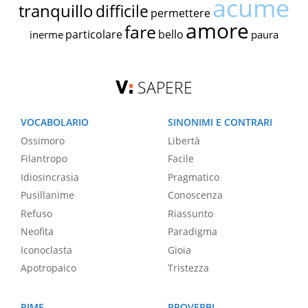
acume
tranquillo
difficile
permettere
amore
fare
particolare
bello
inerme
paura
SAPERE
VOCABOLARIO
SINONIMI E CONTRARI
Ossimoro
Libertà
Filantropo
Facile
Idiosincrasia
Pragmatico
Pusillanime
Conoscenza
Refuso
Riassunto
Neofita
Paradigma
Iconoclasta
Gioia
Apotropaico
Tristezza
RIME
PROVERBI