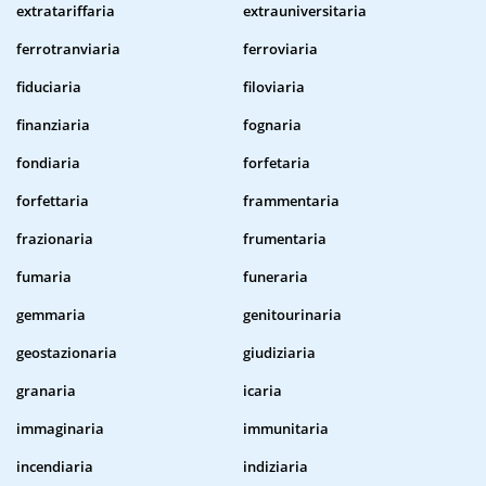
extratariffaria
extrauniversitaria
ferrotranviaria
ferroviaria
fiduciaria
filoviaria
finanziaria
fognaria
fondiaria
forfetaria
forfettaria
frammentaria
frazionaria
frumentaria
fumaria
funeraria
gemmaria
genitourinaria
geostazionaria
giudiziaria
granaria
icaria
immaginaria
immunitaria
incendiaria
indiziaria