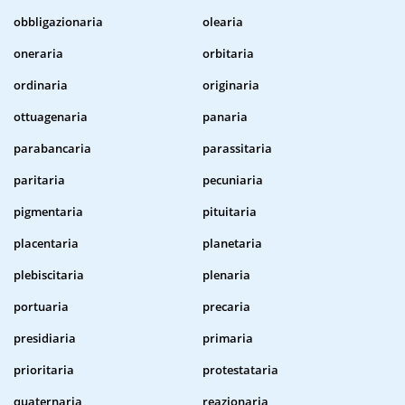
obbligazionaria
olearia
oneraria
orbitaria
ordinaria
originaria
ottuagenaria
panaria
parabancaria
parassitaria
paritaria
pecuniaria
pigmentaria
pituitaria
placentaria
planetaria
plebiscitaria
plenaria
portuaria
precaria
presidiaria
primaria
prioritaria
protestataria
quaternaria
reazionaria