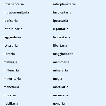
interbancaria
interplanetaria
intracomunitaria
involontaria
ipofisaria
ipotecaria
latitudinaria
legalitaria
leggendaria
leocucitaria
letteraria
libertaria
libraria
maggioritaria
malvagia
mammaria
millenaria
mineraria
minoritaria
mogia
monetaria
mortuaria
muraria
necessaria
nobiliaria
nonaria