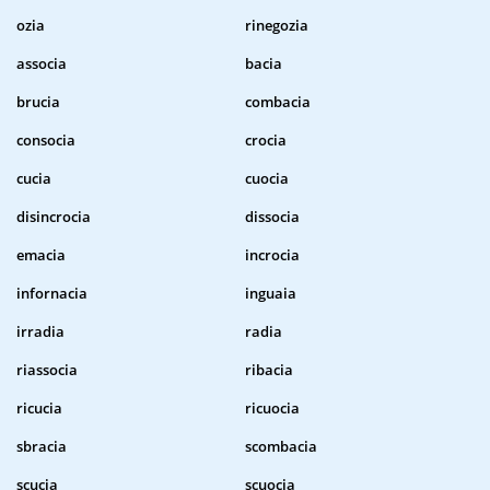
ozia
rinegozia
associa
bacia
brucia
combacia
consocia
crocia
cucia
cuocia
disincrocia
dissocia
emacia
incrocia
infornacia
inguaia
irradia
radia
riassocia
ribacia
ricucia
ricuocia
sbracia
scombacia
scucia
scuocia