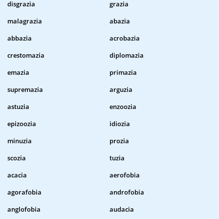
disgrazia
grazia
malagrazia
abazia
abbazia
acrobazia
crestomazia
diplomazia
emazia
primazia
supremazia
arguzia
astuzia
enzoozia
epizoozia
idiozia
minuzia
prozia
scozia
tuzia
acacia
aerofobia
agorafobia
androfobia
anglofobia
audacia