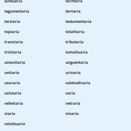
suntuaria
tariffaria
tegumentaria
ternaria
terziaria
testamentaria
topiaria
totalitaria
tranviaria
tributaria
trinitaria
tumultuaria
umanitaria
unguentaria
unitaria
urinaria
usuraria
valetudinaria
valutaria
varia
velleitaria
vetraria
viaria
vinaria
voluttuaria