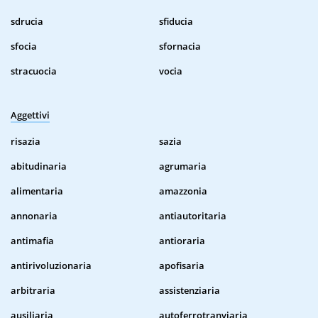
sdrucia
sfiducia
sfocia
sfornacia
stracuocia
vocia
Aggettivi
risazia
sazia
abitudinaria
agrumaria
alimentaria
amazzonia
annonaria
antiautoritaria
antimafia
antioraria
antirivoluzionaria
apofisaria
arbitraria
assistenziaria
ausiliaria
autoferrotranviaria