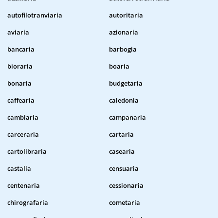
autofilotranviaria
autoritaria
aviaria
azionaria
bancaria
barbogia
bioraria
boaria
bonaria
budgetaria
caffearia
caledonia
cambiaria
campanaria
carceraria
cartaria
cartolibraria
casearia
castalia
censuaria
centenaria
cessionaria
chirografaria
cometaria