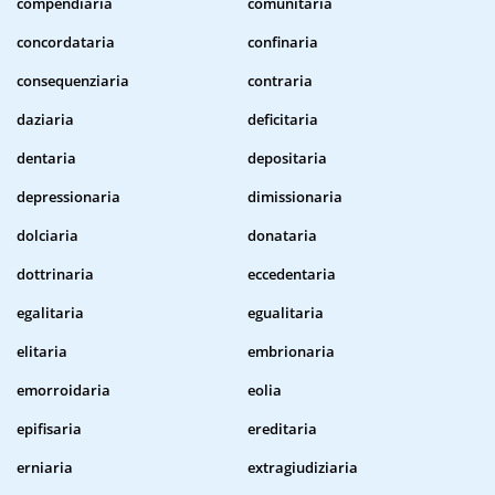
compendiaria
comunitaria
concordataria
confinaria
consequenziaria
contraria
daziaria
deficitaria
dentaria
depositaria
depressionaria
dimissionaria
dolciaria
donataria
dottrinaria
eccedentaria
egalitaria
egualitaria
elitaria
embrionaria
emorroidaria
eolia
epifisaria
ereditaria
erniaria
extragiudiziaria