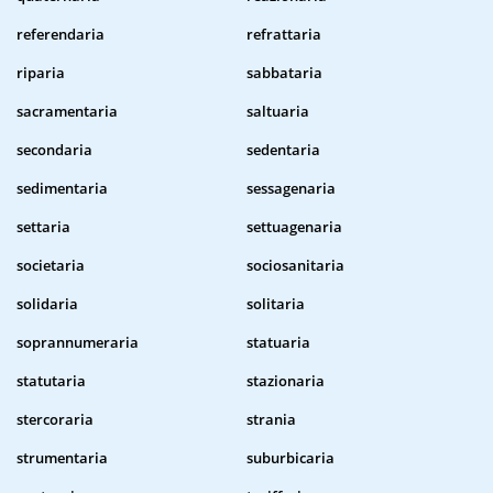
referendaria
refrattaria
riparia
sabbataria
sacramentaria
saltuaria
secondaria
sedentaria
sedimentaria
sessagenaria
settaria
settuagenaria
societaria
sociosanitaria
solidaria
solitaria
soprannumeraria
statuaria
statutaria
stazionaria
stercoraria
strania
strumentaria
suburbicaria