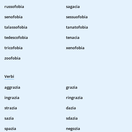
russofobia
sagacia
senofobia
sessuofobia
talassofobia
tanatofobia
tedescofobia
tenacia
tricofobia
xenofobia
zoofobia
Verbi
aggrazia
grazia
ingrazia
ringrazia
strazia
dazia
sazia
sdazia
spazia
negozia