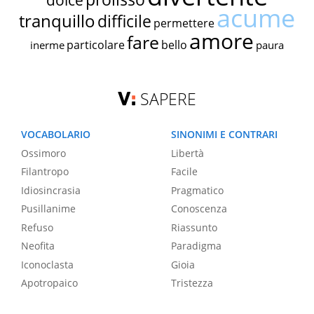
dolce
acume
tranquillo
difficile
permettere
amore
fare
particolare
bello
inerme
paura
SAPERE
VOCABOLARIO
SINONIMI E CONTRARI
Ossimoro
Libertà
Filantropo
Facile
Idiosincrasia
Pragmatico
Pusillanime
Conoscenza
Refuso
Riassunto
Neofita
Paradigma
Iconoclasta
Gioia
Apotropaico
Tristezza