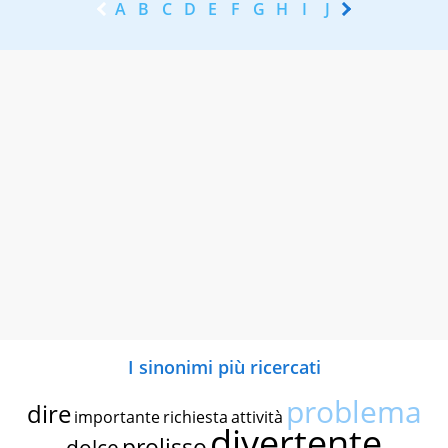
A
B
C
D
E
F
G
H
I
J
K
L
M
N
I sinonimi più ricercati
problema
dire
importante
richiesta
attività
divertente
prolisso