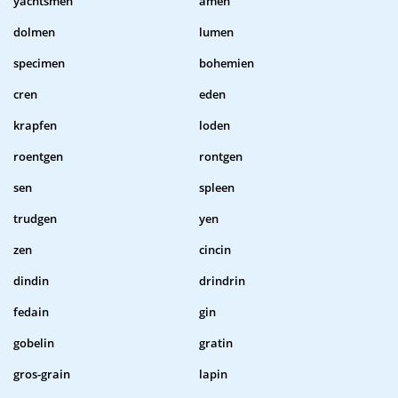
yachtsmen
amen
dolmen
lumen
specimen
bohemien
cren
eden
krapfen
loden
roentgen
rontgen
sen
spleen
trudgen
yen
zen
cincin
dindin
drindrin
fedain
gin
gobelin
gratin
gros-grain
lapin