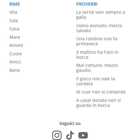
RIME
PROVERBI
Vita
La verità vien sempre a
galla
Sole
Uomo avvisato, mezzo
Casa
salvato
Mare
Una rondine non fa
primavera
Amore
Il mattino ha l'oro in
Cuore
bocca
Amici
Mal comune, mezzo
Bene
gaudio
Il gioco non vale la
candela
Al cuor non si comanda
A caval donato non si
guarda in bocca
Seguici su