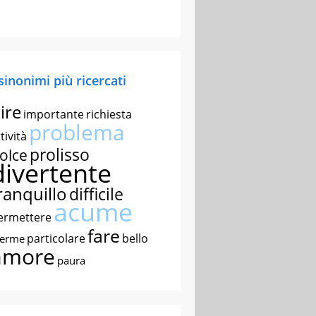
 sinonimi più ricercati
ire
importante
richiesta
problema
tività
prolisso
olce
divertente
ranquillo
difficile
acume
ermettere
fare
particolare
bello
nerme
amore
paura