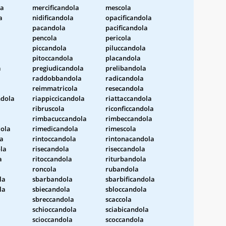
la
mercificandola
mescola
a
nidificandola
opacificandola
pacandola
pacificandola
pencola
pericola
piccandola
piluccandola
pitoccandola
placandola
a
pregiudicandola
prelibandola
raddobbandola
radicandola
reimmatricola
resecandola
ndola
riappiccicandola
riattaccandola
a
ribruscola
riconficcandola
rimbacuccandola
rimbeccandola
ola
rimedicandola
rimescola
la
rintoccandola
rintonacandola
la
risecandola
riseccandola
a
ritoccandola
riturbandola
roncola
rubandola
la
sbarbandola
sbarbificandola
la
sbiecandola
sbloccandola
sbreccandola
scaccola
schioccandola
sciabicandola
scioccandola
scoccandola