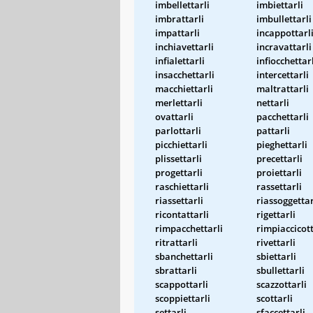
imbellettarli
imbiettarli
imbrattarli
imbullettarli
impattarli
incappottarl
inchiavettarli
incravattarli
infialettarli
infiocchettar
insacchettarli
intercettarli
macchiettarli
maltrattarli
merlettarli
nettarli
ovattarli
pacchettarli
parlottarli
pattarli
picchiettarli
pieghettarli
plissettarli
precettarli
progettarli
proiettarli
raschiettarli
rassettarli
riassettarli
riassoggettar
ricontattarli
rigettarli
rimpacchettarli
rimpiaccicott
ritrattarli
rivettarli
sbanchettarli
sbiettarli
sbrattarli
sbullettarli
scappottarli
scazzottarli
scoppiettarli
scottarli
settarli
sfaccettarli