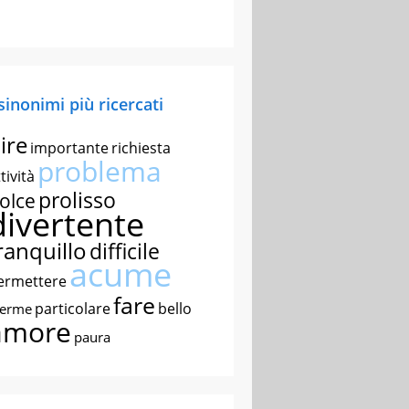
 sinonimi più ricercati
ire
importante
richiesta
problema
tività
prolisso
olce
divertente
ranquillo
difficile
acume
ermettere
fare
particolare
bello
nerme
amore
paura