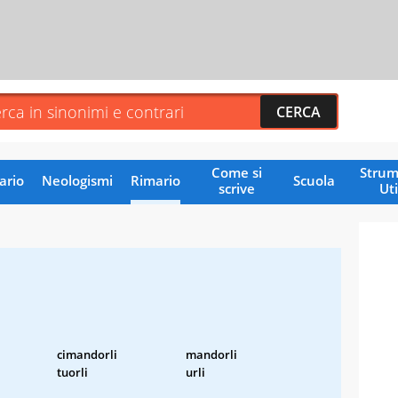
Come si
Strum
ario
Neologismi
Rimario
Scuola
scrive
Uti
cimandorli
mandorli
tuorli
urli