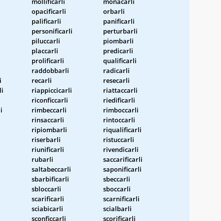
mollificarli
monacarli
opacificarli
orbarli
palificarli
panificarli
personificarli
perturbarli
piluccarli
piombarli
placcarli
predicarli
prolificarli
qualificarli
raddobbarli
radicarli
i
recarli
resecarli
li
riappiccicarli
riattaccarli
riconficcarli
riedificarli
i
rimbeccarli
rimboccarli
rinsaccarli
rintoccarli
ripiombarli
riqualificarli
riserbarli
ristuccarli
riunificarli
rivendicarli
rubarli
saccarificarli
saltabeccarli
saponificarli
sbarbificarli
sbeccarli
sbloccarli
sboccarli
scarificarli
scarnificarli
sciabicarli
scialbarli
sconficcarli
scorificarli