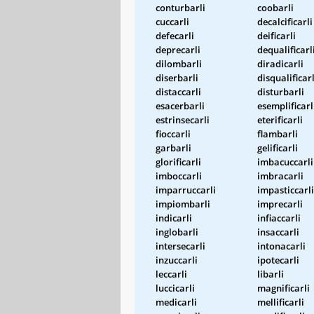
conturbarli
coobarli
cuccarli
decalcificarli
defecarli
deificarli
deprecarli
dequalificarl
dilombarli
diradicarli
diserbarli
disqualificarl
distaccarli
disturbarli
esacerbarli
esemplificarl
estrinsecarli
eterificarli
fioccarli
flambarli
garbarli
gelificarli
glorificarli
imbacuccarli
imboccarli
imbracarli
imparruccarli
impasticcarli
impiombarli
imprecarli
indicarli
infiaccarli
inglobarli
insaccarli
intersecarli
intonacarli
inzuccarli
ipotecarli
leccarli
libarli
luccicarli
magnificarli
medicarli
mellificarli