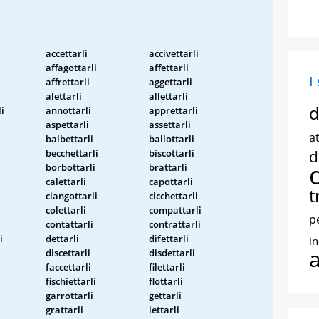
accettarli
accivettarli
affagottarli
affettarli
I
affrettarli
aggettarli
alettarli
allettarli
d
i
annottarli
apprettarli
aspettarli
assettarli
at
balbettarli
ballottarli
becchettarli
biscottarli
d
borbottarli
brattarli
calettarli
capottarli
t
ciangottarli
cicchettarli
colettarli
compattarli
p
contattarli
contrattarli
i
dettarli
difettarli
i
discettarli
disdettarli
faccettarli
filettarli
fischiettarli
flottarli
garrottarli
gettarli
grattarli
iettarli