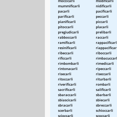
moccicarli
modificarli
mummificarli
nidificarli
pacarli
pacificarli
parificarli
peccarli
pianificarli
piccarli
pitoccarli
placarli
pregiudicarli
prelibarli
rabboccarli
raccarli
ramificarli
rappacificarl
resinificarli
riappacificar
ribeccarli
riboccarli
rificcarli
rimbacuccarl
rimbombarli
rimedicarli
rintonacarli
ripeccarli
risecarli
riseccarli
ritoccarli
riturbarli
riverificarli
rombarli
sacrificarli
salificarli
sbaraccarli
sbarbarli
sbiascicarli
sbiecarli
sbracarli
sbreccarli
scerbarli
schioccarli
scioccarli
scoccarli