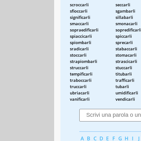
scroccarli
seccarli
sfioccarli
sgambarli
significarli
sillabarli
smaccarli
smonacarli
sopraedificarli
sopredificarl
spiaccicarli
spiccarli
spiombarli
sprecarli
sradicarli
stabaccarli
stoccarli
stomacarli
strapiombarli
strascicarli
struccarli
stuccarli
tempificarli
titubarli
traboccarli
trafficarli
truccarli
tubarli
ubriacarli
umidificarli
vanificarli
vendicarli
A
B
C
D
E
F
G
H
I
J