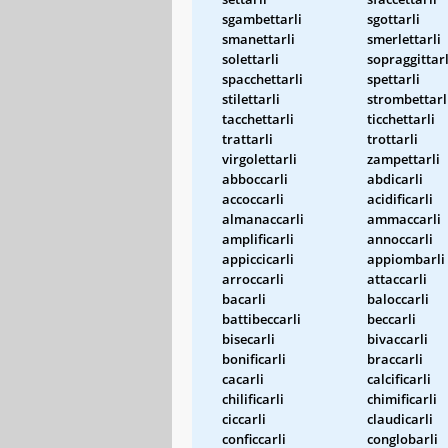
sgambettarli
sgottarli
smanettarli
smerlettarli
solettarli
sopraggittarl
spacchettarli
spettarli
stilettarli
strombettarl
tacchettarli
ticchettarli
trattarli
trottarli
virgolettarli
zampettarli
abboccarli
abdicarli
accoccarli
acidificarli
almanaccarli
ammaccarli
amplificarli
annoccarli
appiccicarli
appiombarli
arroccarli
attaccarli
bacarli
baloccarli
battibeccarli
beccarli
bisecarli
bivaccarli
bonificarli
braccarli
cacarli
calcificarli
chilificarli
chimificarli
ciccarli
claudicarli
conficcarli
conglobarli