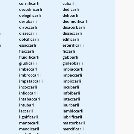
cornificarli
cubarli
decodificarli
dedicarli
delegificarli
delibarli
i
derubarli
deumidificarli
diroccarli
disacerbarli
i
dissecarli
disseccarli
dolcificarli
edificarli
i
essiccarli
esterificarli
fiaccarli
ficcarli
fluidificarli
gabbarli
giudicarli
giulebbarli
imbeccarli
imbiaccarli
imbroccarli
impaccarli
impataccarli
impiccarli
incoccarli
incubarli
infioccarli
infoibarli
intabaccarli
intaccarli
intubarli
inurbarli
laccarli
lambiccarli
lignificarli
lubrificarli
mantecarli
masturbarli
mendicarli
mercificarli