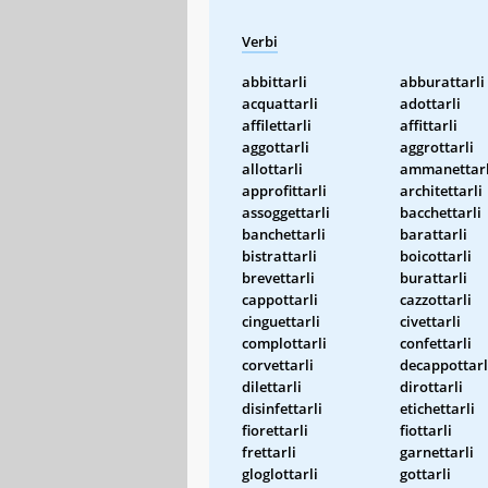
Verbi
abbittarli
abburattarli
acquattarli
adottarli
affilettarli
affittarli
aggottarli
aggrottarli
allottarli
ammanettarl
approfittarli
architettarli
assoggettarli
bacchettarli
banchettarli
barattarli
bistrattarli
boicottarli
brevettarli
burattarli
cappottarli
cazzottarli
cinguettarli
civettarli
complottarli
confettarli
corvettarli
decappottarl
dilettarli
dirottarli
disinfettarli
etichettarli
fiorettarli
fiottarli
frettarli
garnettarli
gloglottarli
gottarli