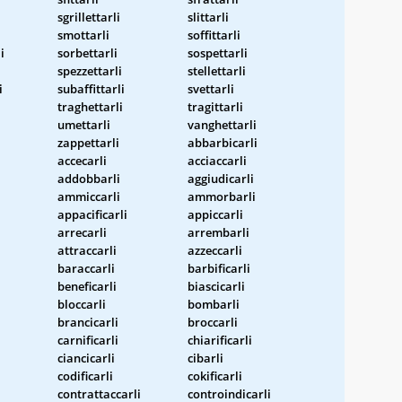
sgrillettarli
slittarli
smottarli
soffittarli
i
sorbettarli
sospettarli
spezzettarli
stellettarli
i
subaffittarli
svettarli
traghettarli
tragittarli
umettarli
vanghettarli
zappettarli
abbarbicarli
accecarli
acciaccarli
addobbarli
aggiudicarli
ammiccarli
ammorbarli
appacificarli
appiccarli
arrecarli
arrembarli
attraccarli
azzeccarli
baraccarli
barbificarli
beneficarli
biascicarli
bloccarli
bombarli
brancicarli
broccarli
carnificarli
chiarificarli
ciancicarli
cibarli
codificarli
cokificarli
contrattaccarli
controindicarli