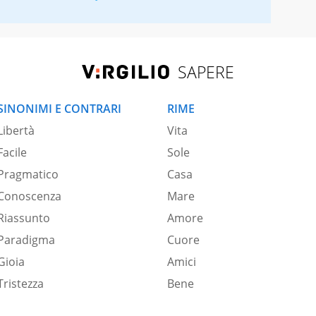
SAPERE
SINONIMI E CONTRARI
RIME
Libertà
Vita
Facile
Sole
Pragmatico
Casa
Conoscenza
Mare
Riassunto
Amore
Paradigma
Cuore
Gioia
Amici
Tristezza
Bene