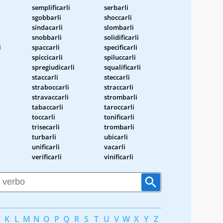
semplificarli
serbarli
sgobbarli
shoccarli
sindacarli
slombarli
snobbarli
solidificarli
i
spaccarli
specificarli
spiccicarli
spiluccarli
spregiudicarli
squalificarli
staccarli
steccarli
straboccarli
straccarli
stravaccarli
strombarli
tabaccarli
taroccarli
toccarli
tonificarli
trisecarli
trombarli
turbarli
ubicarli
unificarli
vacarli
verificarli
vinificarli
K
L
M
N
O
P
Q
R
S
T
U
V
W
X
Y
Z