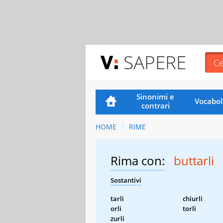
SAPERE
Sinonimi e
Vocabol
contrari
HOME
RIME
Rima con:
buttarli
Sostantivi
tarli
chiurli
orli
torli
zurli