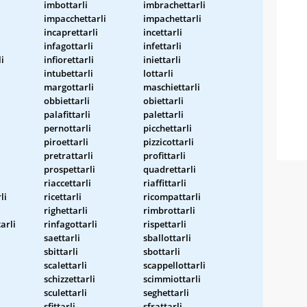
imbottarli
imbrachettarli
impacchettarli
impachettarli
i
incaprettarli
incettarli
infagottarli
infettarli
li
infiorettarli
iniettarli
intubettarli
lottarli
margottarli
maschiettarli
obbiettarli
obiettarli
palafittarli
palettarli
pernottarli
picchettarli
piroettarli
pizzicottarli
pretrattarli
profittarli
prospettarli
quadrettarli
riaccettarli
riaffittarli
li
ricettarli
ricompattarli
righettarli
rimbrottarli
arli
rinfagottarli
rispettarli
saettarli
sballottarli
sbittarli
sbottarli
scalettarli
scappellottarli
schizzettarli
scimmiottarli
sculettarli
seghettarli
sfittarli
sfrattarli