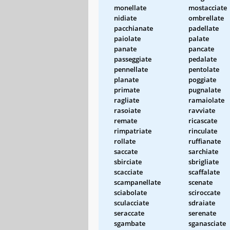
monellate
mostacciate
nidiate
ombrellate
pacchianate
padellate
paiolate
palate
panate
pancate
passeggiate
pedalate
pennellate
pentolate
planate
poggiate
primate
pugnalate
ragliate
ramaiolate
rasoiate
ravviate
remate
ricascate
rimpatriate
rinculate
rollate
ruffianate
saccate
sarchiate
sbirciate
sbrigliate
scacciate
scaffalate
scampanellate
scenate
sciabolate
sciroccate
sculacciate
sdraiate
seraccate
serenate
sgambate
sganasciate