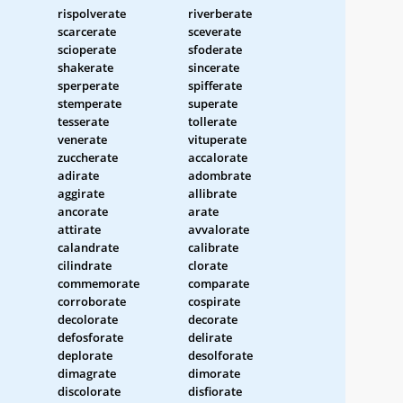
rispolverate
riverberate
scarcerate
sceverate
scioperate
sfoderate
shakerate
sincerate
sperperate
spifferate
stemperate
superate
tesserate
tollerate
venerate
vituperate
zuccherate
accalorate
adirate
adombrate
aggirate
allibrate
ancorate
arate
attirate
avvalorate
calandrate
calibrate
cilindrate
clorate
commemorate
comparate
corroborate
cospirate
decolorate
decorate
defosforate
delirate
deplorate
desolforate
dimagrate
dimorate
discolorate
disfiorate