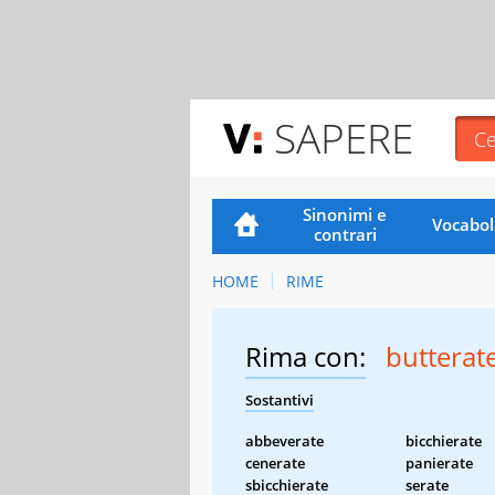
SAPERE
Sinonimi e
Vocabol
contrari
HOME
RIME
Rima con:
butterat
Sostantivi
abbeverate
bicchierate
cenerate
panierate
sbicchierate
serate