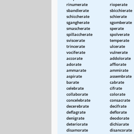
rinumerate
rioperate
sbandierate
sbicchierate
schiccherate
schierate
sgangherate
sgomberate
smascherate
sperate
spillaccherate
spolverate
sviscerate
temperate
trincerate
ulcerate
vociferate
vulnerate
accorate
addolorate
adorate
affiorate
ammarate
ammirate
aspirate
assembrate
barate
cabrate
celebrate
cifrate
collaborate
colorate
concelebrate
consacrate
decerebrate
decifrate
deflagrate
deflorate
denigrate
deodorate
deteriorate
dichiarate
disamorate
disancorate