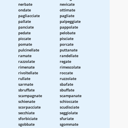
nerbate
nevicate
ondate
ottimate
pagliacciate
pagliate
pallate
palpeggiate
panciate
pappolate
pedate
pelobate
piccate
pisciate
pomate
porcate
pulcinellate
puttanate
ramate
randellate
razzolate
regate
rimenate
rimescolate
rivoltellate
roccate
rullate
ruzzolate
sarmate
sbafate
sbruffate
sbuffate
scampagnate
scampanate
schienate
schioccate
scorpacciate
scudisciate
secchiate
seggiolate
sforbiciate
sfuriate
sgobbate
sgommate