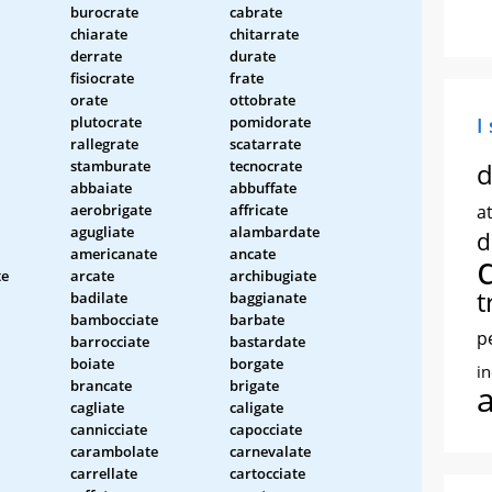
burocrate
cabrate
chiarate
chitarrate
derrate
durate
fisiocrate
frate
orate
ottobrate
plutocrate
pomidorate
I
rallegrate
scatarrate
stamburate
tecnocrate
d
abbaiate
abbuffate
aerobrigate
affricate
at
agugliate
alambardate
d
americanate
ancate
te
arcate
archibugiate
t
badilate
baggianate
bambocciate
barbate
p
barrocciate
bastardate
boiate
borgate
i
brancate
brigate
cagliate
caligate
cannicciate
capocciate
carambolate
carnevalate
carrellate
cartocciate