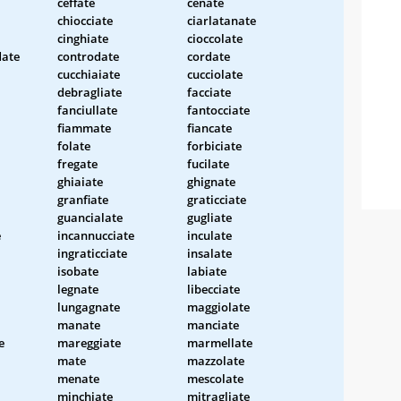
ceffate
cenate
chiocciate
ciarlatanate
cinghiate
cioccolate
date
controdate
cordate
cucchiaiate
cucciolate
debragliate
facciate
fanciullate
fantocciate
fiammate
fiancate
folate
forbiciate
fregate
fucilate
ghiaiate
ghignate
granfiate
graticciate
guancialate
gugliate
e
incannucciate
inculate
ingraticciate
insalate
isobate
labiate
legnate
libecciate
lungagnate
maggiolate
manate
manciate
e
mareggiate
marmellate
mate
mazzolate
menate
mescolate
minchiate
mitragliate