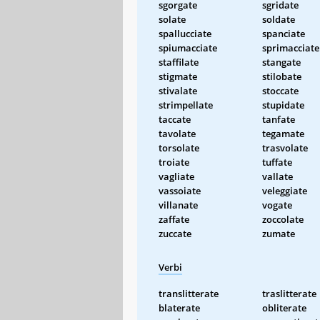
sgorgate
sgridate
solate
soldate
spallucciate
spanciate
spiumacciate
sprimacciate
staffilate
stangate
stigmate
stilobate
stivalate
stoccate
strimpellate
stupidate
taccate
tanfate
tavolate
tegamate
torsolate
trasvolate
troiate
tuffate
vagliate
vallate
vassoiate
veleggiate
villanate
vogate
zaffate
zoccolate
zuccate
zumate
Verbi
translitterate
traslitterate
blaterate
obliterate