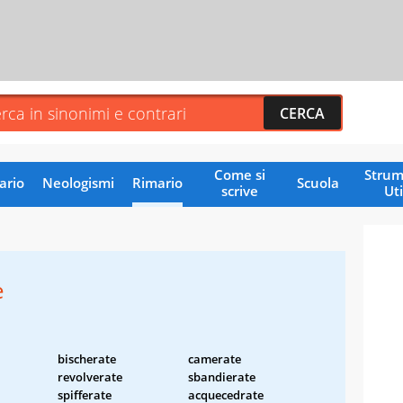
Come si
Strum
ario
Neologismi
Rimario
Scuola
scrive
Uti
e
bischerate
camerate
revolverate
sbandierate
spifferate
acquecedrate