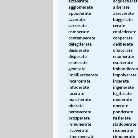
accelerate
acquartierat
agglomerate
alberate
appoderate
asseverate
azzerate
buggerate
carcerate
cerate
comperate
confederate
contemperate
cooperate
delegiferate
deliberate
desiderate
dilacerate
disperate
enumerate
esonerate
esulcerate
generate
imbandierat
impillaccherate
impolverate
incarcerate
incerate
infoderate
ingenerate
lacerate
legiferate
mascherate
moderate
oberate
onerate
perseverate
ponderate
prosperate
rasierate
remunerate
riadoperate
ricoverate
ricuperate
rimproverate
rimunerate