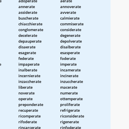
e
adoperate
aerate
annerate
annoverate
assiderate
avverate
buscherate
calmierate
chiacchierate
commiserate
conglomerate
considerate
decelerate
degenerate
depauperate
depolverate
disaerate
disalberate
esagerate
esasperate
federate
foderate
e
impaperate
imperate
inalberate
incamerate
incernierate
incinerate
inzaccherate
inzuccherate
liberate
macerate
noverate
numerate
operate
ottemperate
preponderate
proliferate
recuperate
refrigerate
ricomperate
riconsiderate
rifoderate
rigenerate
rincarcerate
rinfoderate