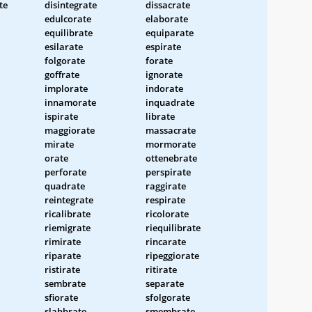
te
disintegrate
dissacrate
edulcorate
elaborate
equilibrate
equiparate
esilarate
espirate
folgorate
forate
goffrate
ignorate
implorate
indorate
innamorate
inquadrate
ispirate
librate
maggiorate
massacrate
mirate
mormorate
orate
ottenebrate
perforate
perspirate
quadrate
raggirate
reintegrate
respirate
ricalibrate
ricolorate
riemigrate
riequilibrate
rimirate
rincarate
riparate
ripeggiorate
ristirate
ritirate
sembrate
separate
sfiorate
sfolgorate
slabbrate
smembrate