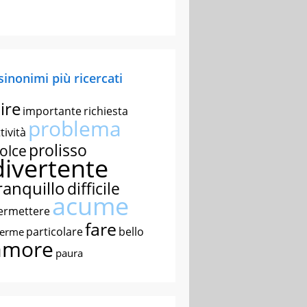
 sinonimi più ricercati
ire
importante
richiesta
problema
tività
prolisso
olce
divertente
ranquillo
difficile
acume
ermettere
fare
particolare
bello
nerme
amore
paura