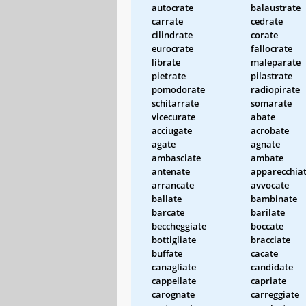
autocrate
balaustrate
carrate
cedrate
cilindrate
corate
eurocrate
fallocrate
librate
maleparate
pietrate
pilastrate
pomodorate
radiopirate
schitarrate
somarate
vicecurate
abate
acciugate
acrobate
agate
agnate
ambasciate
ambate
antenate
apparecchia
arrancate
avvocate
ballate
bambinate
barcate
barilate
beccheggiate
boccate
bottigliate
bracciate
buffate
cacate
canagliate
candidate
cappellate
capriate
carognate
carreggiate