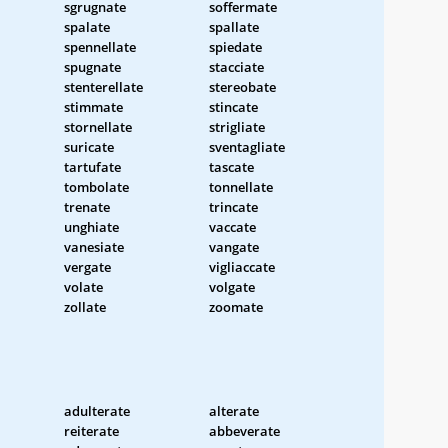
sgrugnate
soffermate
spalate
spallate
spennellate
spiedate
spugnate
stacciate
stenterellate
stereobate
stimmate
stincate
stornellate
strigliate
suricate
sventagliate
tartufate
tascate
tombolate
tonnellate
trenate
trincate
unghiate
vaccate
vanesiate
vangate
vergate
vigliaccate
volate
volgate
zollate
zoomate
adulterate
alterate
reiterate
abbeverate