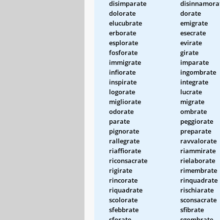
disimparate
disinnamora
dolorate
dorate
elucubrate
emigrate
erborate
esecrate
esplorate
evirate
fosforate
girate
immigrate
imparate
infiorate
ingombrate
inspirate
integrate
logorate
lucrate
migliorate
migrate
odorate
ombrate
parate
peggiorate
pignorate
preparate
rallegrate
ravvalorate
riaffiorate
riammirate
riconsacrate
rielaborate
rigirate
rimembrate
rincorate
rinquadrate
riquadrate
rischiarate
scolorate
sconsacrate
sfebbrate
sfibrate
sforate
sgombrate