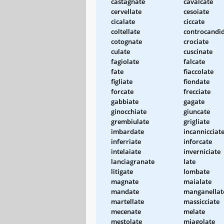
castagnate
cavalcate
cervellate
cesoiate
cicalate
ciccate
coltellate
controcandi
cotognate
crociate
culate
cuscinate
fagiolate
falcate
fate
fiaccolate
figliate
fiondate
forcate
frecciate
gabbiate
gagate
ginocchiate
giuncate
grembiulate
grigliate
imbardate
incannicciat
inferriate
inforcate
intelaiate
inverniciate
lanciagranate
late
litigate
lombate
magnate
maialate
mandate
manganellat
martellate
massicciate
mecenate
melate
mestolate
miagolate