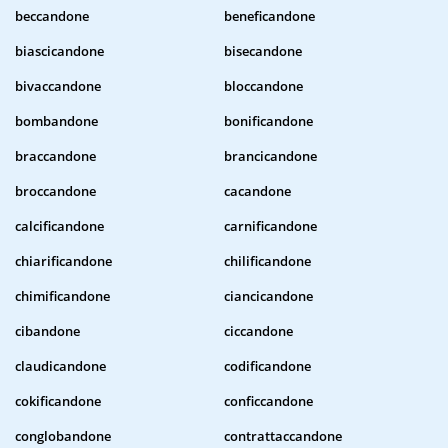
beccandone
beneficandone
biascicandone
bisecandone
bivaccandone
bloccandone
bombandone
bonificandone
braccandone
brancicandone
broccandone
cacandone
calcificandone
carnificandone
chiarificandone
chilificandone
chimificandone
ciancicandone
cibandone
ciccandone
claudicandone
codificandone
cokificandone
conficcandone
conglobandone
contrattaccandone