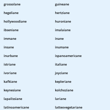
grossolane
guineane
hegeliane
hertziane
hollywoodiane
huroniane
ibseniane
imalaiane
immane
inane
insane
inumane
inurbane
ispanoamericane
istriane
italiane
ivoriane
joyciane
kafkiane
kepleriane
keynesiane
kolchoziane
lapalissiane
lariane
latinoamericane
latteovegetariane