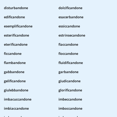
disturbandone
dolcificandone
edificandone
esacerbandone
esemplificandone
essiccandone
esterificandone
estrinsecandone
eterificandone
fiaccandone
ficcandone
fioccandone
flambandone
fluidificandone
gabbandone
garbandone
gelificandone
giudicandone
giulebbandone
glorificandone
imbacuccandone
imbeccandone
imbiaccandone
imboccandone