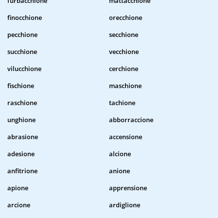
furbacchione
mattacchione
finocchione
orecchione
pecchione
secchione
succhione
vecchione
vilucchione
cerchione
fischione
maschione
raschione
tachione
unghione
abborraccione
abrasione
accensione
adesione
alcione
anfitrione
anione
apione
apprensione
arcione
ardiglione