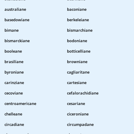
australiane
baconiane
basedowiane
berkeleiane
bimane
bismarchiane
bismarckiane
bodoniane
booleane
botticelliane
brasiliane
browniane
byroniane
cagliaritane
carinziane
cartesiane
cecoviane
cefalorachidiane
centroamericane
cesariane
chelleane
ciceroniane
circadiane
circumpadane