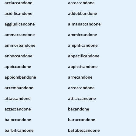
acciaccandone
accoccandone
acidificandone
addobbandone
aggiudicandone
almanaccandone
ammaccandone
ammiccandone
ammorbandone
amplificandone
annoccandone
appacificandone
appiccandone
appiccicandone
appiombandone
arrecandone
arrembandone
arroccandone
attaccandone
attraccandone
azzeccandone
bacandone
baloccandone
baraccandone
barbificandone
battibeccandone