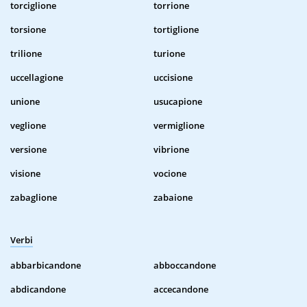
torciglione
torrione
torsione
tortiglione
trilione
turione
uccellagione
uccisione
unione
usucapione
veglione
vermiglione
versione
vibrione
visione
vocione
zabaglione
zabaione
Verbi
abbarbicandone
abboccandone
abdicandone
accecandone