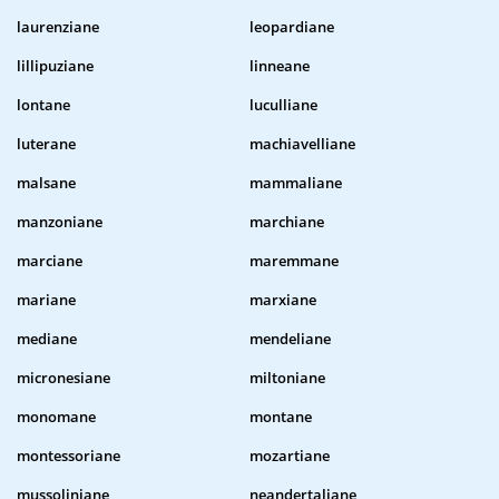
laurenziane
leopardiane
lillipuziane
linneane
lontane
luculliane
luterane
machiavelliane
malsane
mammaliane
manzoniane
marchiane
marciane
maremmane
mariane
marxiane
mediane
mendeliane
micronesiane
miltoniane
monomane
montane
montessoriane
mozartiane
mussoliniane
neandertaliane