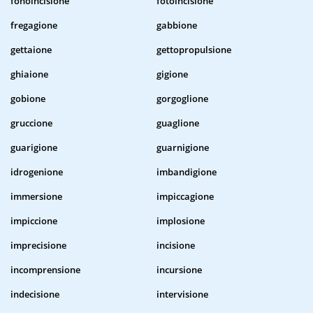
fonoincisione
fotoincisione
fregagione
gabbione
gettaione
gettopropulsione
ghiaione
gigione
gobione
gorgoglione
gruccione
guaglione
guarigione
guarnigione
idrogenione
imbandigione
immersione
impiccagione
impiccione
implosione
imprecisione
incisione
incomprensione
incursione
indecisione
intervisione