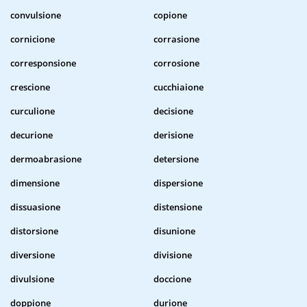
convulsione
copione
cornicione
corrasione
corresponsione
corrosione
crescione
cucchiaione
curculione
decisione
decurione
derisione
dermoabrasione
detersione
dimensione
dispersione
dissuasione
distensione
distorsione
disunione
diversione
divisione
divulsione
doccione
doppione
durione