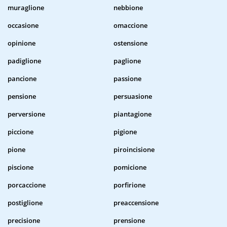
muraglione
nebbione
occasione
omaccione
opinione
ostensione
padiglione
paglione
pancione
passione
pensione
persuasione
perversione
piantagione
piccione
pigione
pione
piroincisione
piscione
pomicione
porcaccione
porfirione
postiglione
preaccensione
precisione
prensione