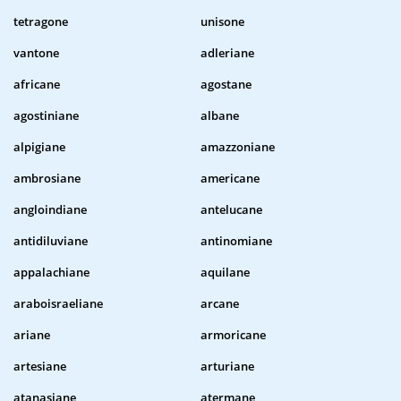
tetragone
unisone
vantone
adleriane
africane
agostane
agostiniane
albane
alpigiane
amazzoniane
ambrosiane
americane
angloindiane
antelucane
antidiluviane
antinomiane
appalachiane
aquilane
araboisraeliane
arcane
ariane
armoricane
artesiane
arturiane
atanasiane
atermane