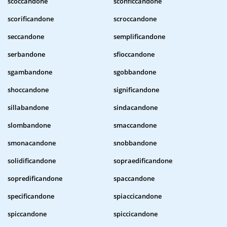
scoccandone
sconficcandone
scorificandone
scroccandone
seccandone
semplificandone
serbandone
sfioccandone
sgambandone
sgobbandone
shoccandone
significandone
sillabandone
sindacandone
slombandone
smaccandone
smonacandone
snobbandone
solidificandone
sopraedificandone
sopredificandone
spaccandone
specificandone
spiaccicandone
spiccandone
spiccicandone