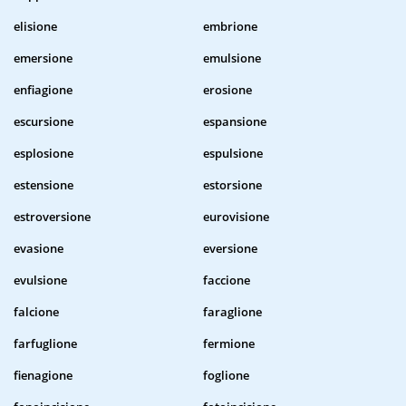
elisione
embrione
emersione
emulsione
enfiagione
erosione
escursione
espansione
esplosione
espulsione
estensione
estorsione
estroversione
eurovisione
evasione
eversione
evulsione
faccione
falcione
faraglione
farfuglione
fermione
fienagione
foglione