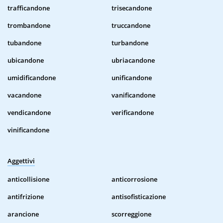
trafficandone
trisecandone
trombandone
truccandone
tubandone
turbandone
ubicandone
ubriacandone
umidificandone
unificandone
vacandone
vanificandone
vendicandone
verificandone
vinificandone
Aggettivi
anticollisione
anticorrosione
antifrizione
antisofisticazione
arancione
scorreggione