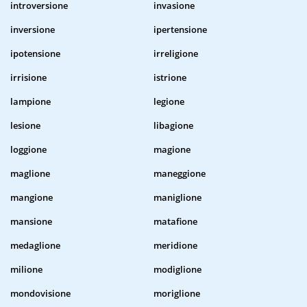
introversione
invasione
inversione
ipertensione
ipotensione
irreligione
irrisione
istrione
lampione
legione
lesione
libagione
loggione
magione
maglione
maneggione
mangione
maniglione
mansione
matafione
medaglione
meridione
milione
modiglione
mondovisione
moriglione