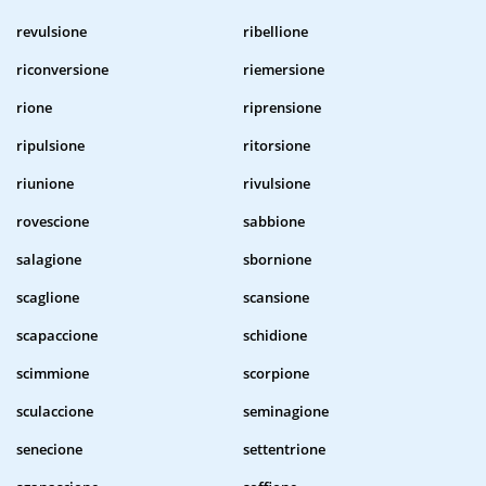
revulsione
ribellione
riconversione
riemersione
rione
riprensione
ripulsione
ritorsione
riunione
rivulsione
rovescione
sabbione
salagione
sbornione
scaglione
scansione
scapaccione
schidione
scimmione
scorpione
sculaccione
seminagione
senecione
settentrione