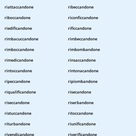
riattaccandone
ribeccandone
riboccandone
riconficcandone
riedificandone
rificcandone
rimbacuccandone
rimbeccandone
rimboccandone
rimbombandone
rimedicandone
rinsaccandone
rintoccandone
rintonacandone
ripeccandone
ripiombandone
riqualificandone
risecandone
riseccandone
riserbandone
ristuccandone
ritoccandone
riturbandone
riunificandone
rivendicandone
riverificandone