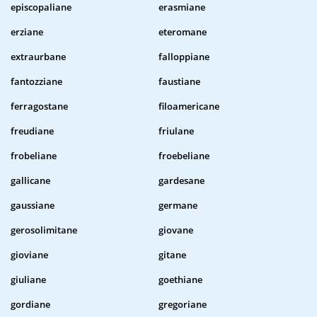
episcopaliane
erasmiane
erziane
eteromane
extraurbane
falloppiane
fantozziane
faustiane
ferragostane
filoamericane
freudiane
friulane
frobeliane
froebeliane
gallicane
gardesane
gaussiane
germane
gerosolimitane
giovane
gioviane
gitane
giuliane
goethiane
gordiane
gregoriane