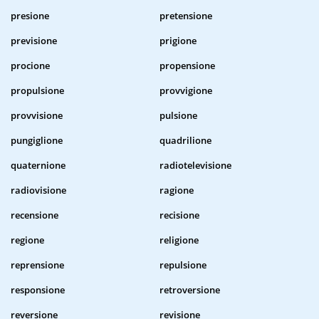
presione
pretensione
previsione
prigione
procione
propensione
propulsione
provvigione
provvisione
pulsione
pungiglione
quadrilione
quaternione
radiotelevisione
radiovisione
ragione
recensione
recisione
regione
religione
reprensione
repulsione
responsione
retroversione
reversione
revisione