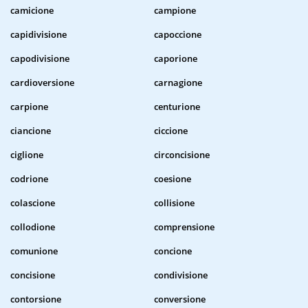
camicione
campione
capidivisione
capoccione
capodivisione
caporione
cardioversione
carnagione
carpione
centurione
ciancione
ciccione
ciglione
circoncisione
codrione
coesione
colascione
collisione
collodione
comprensione
comunione
concione
concisione
condivisione
contorsione
conversione