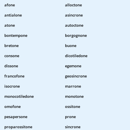
afone
alloctone
antialone
asincrone
atone
autoctone
bontempone
borgognone
bretone
buone
consone
dicotiledone
dissone
egemone
francofone
geosincrone
isocrone
marrone
monocotiledone
monotone
omofone
ossitone
pesapersone
prone
proparossitone
sincrone