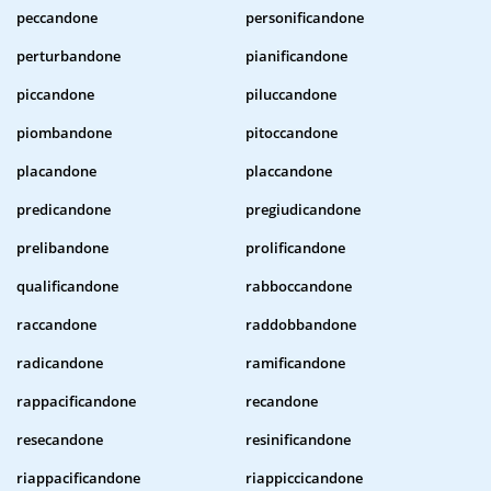
peccandone
personificandone
perturbandone
pianificandone
piccandone
piluccandone
piombandone
pitoccandone
placandone
placcandone
predicandone
pregiudicandone
prelibandone
prolificandone
qualificandone
rabboccandone
raccandone
raddobbandone
radicandone
ramificandone
rappacificandone
recandone
resecandone
resinificandone
riappacificandone
riappiccicandone