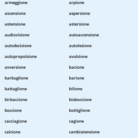
armeggione
arpione
ascensione
aspersione
astensione
astersione
audiovisione
autoaccensione
autodecisione
autolesione
autopropulsione
avulsione
avversione
bacione
barbuglione
barione
battaglione
bilione
birbaccione
bisboccione
boccione
bottiglione
cacciagione
cagione
calcione
cambiatensione