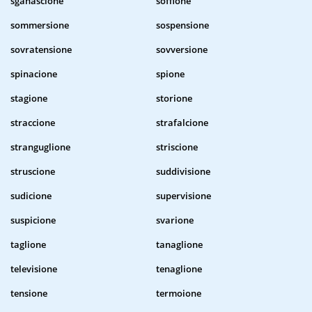
sganascione
soffione
sommersione
sospensione
sovratensione
sovversione
spinacione
spione
stagione
storione
straccione
strafalcione
stranguglione
striscione
struscione
suddivisione
sudicione
supervisione
suspicione
svarione
taglione
tanaglione
televisione
tenaglione
tensione
termoione