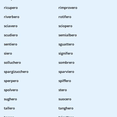
ricupero
rimprovero
riverbero
rotifero
sciavero
sciopero
scudiero
semialbero
sentiero
sguattero
siero
signifero
solluchero
sombrero
spargizucchero
sparviero
sperpero
spiffero
spolvero
stero
sughero
suocero
tallero
tanghero