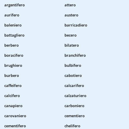
argentifero
attero
aurifero
austero
baleniero
barricadiero
battagliero
becero
berbero
bilatero
boracifero
branchifero
brughiero
bulbifero
burbero
cabotiero
caffeifero
calcarifero
calcifero
calzaturiero
canapiero
carboniero
carovaniero
cementiero
cementifero
chelifero