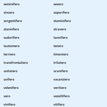
seminifero
severo
sincero
soporifero
sorgentifero
staminifero
stannifero
stravero
sudorifero
tannifero
tautomero
tenero
terriero
timoniero
transfrontaliero
trilatero
unilatero
uranifero
uvifero
vacanziero
velenifero
veritiero
vero
vessillifero
vinifero
vitifero