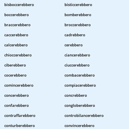
bisboccerebbero
bisticcerebbero
boccerebbero
bomberebbero
braccerebbero
broccerebbero
caccerebbero
cadrebbero
calcerebbero
cerebbero
chioccerebbero
ciancerebbero
ciberebbero
ciuccerebbero
cocerebbero
combacerebbero
comincerebbero
compiacerebbero
concerebbero
concrebbero
confarebbero
congloberebbero
contraffarebbero
controbilancerebbero
conturberebbero
convincerebbero