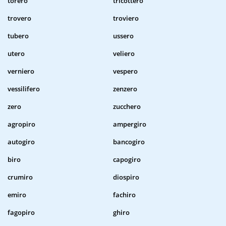
torero
tricottero
trovero
troviero
tubero
ussero
utero
veliero
verniero
vespero
vessilifero
zenzero
zero
zucchero
agropiro
ampergiro
autogiro
bancogiro
biro
capogiro
crumiro
diospiro
emiro
fachiro
fagopiro
ghiro