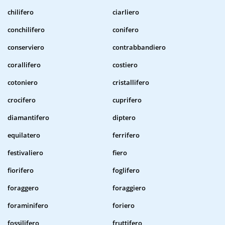
chilifero
ciarliero
conchilifero
conifero
conserviero
contrabbandiero
corallifero
costiero
cotoniero
cristallifero
crocifero
cuprifero
diamantifero
diptero
equilatero
ferrifero
festivaliero
fiero
fiorifero
foglifero
foraggero
foraggiero
foraminifero
foriero
fossilifero
fruttifero