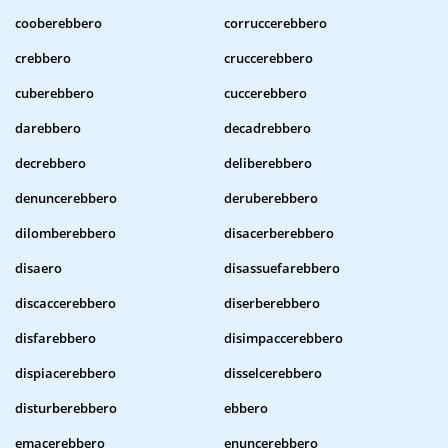
cooberebbero
corruccerebbero
crebbero
cruccerebbero
cuberebbero
cuccerebbero
darebbero
decadrebbero
decrebbero
deliberebbero
denuncerebbero
deruberebbero
dilomberebbero
disacerberebbero
disaero
disassuefarebbero
discaccerebbero
diserberebbero
disfarebbero
disimpaccerebbero
dispiacerebbero
disselcerebbero
disturberebbero
ebbero
emacerebbero
enuncerebbero