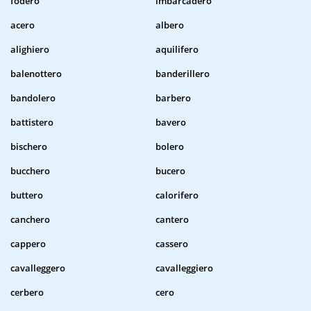
fodero
imbarcadero
acero
albero
alighiero
aquilifero
balenottero
banderillero
bandolero
barbero
battistero
bavero
bischero
bolero
bucchero
bucero
buttero
calorifero
canchero
cantero
cappero
cassero
cavalleggero
cavalleggiero
cerbero
cero