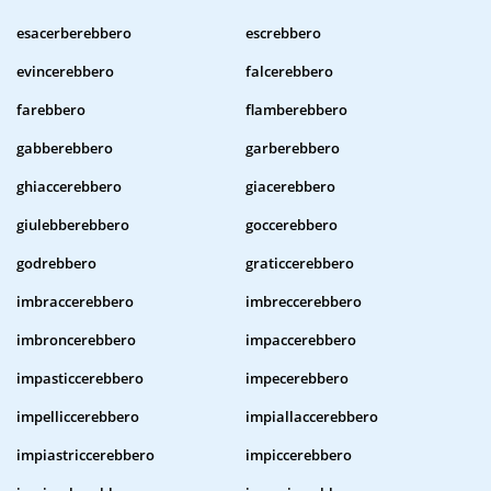
esacerberebbero
escrebbero
evincerebbero
falcerebbero
farebbero
flamberebbero
gabberebbero
garberebbero
ghiaccerebbero
giacerebbero
giulebberebbero
goccerebbero
godrebbero
graticcerebbero
imbraccerebbero
imbreccerebbero
imbroncerebbero
impaccerebbero
impasticcerebbero
impecerebbero
impelliccerebbero
impiallaccerebbero
impiastriccerebbero
impiccerebbero