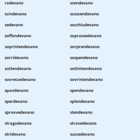
rodevano
scendevano
scindevano
scoscendevano
sedevano
socchiudevano
soffondevano
soprassedevano
soprintendevano
sorprendevano
sorridevano
sospendevano
sottendevano
sottintendevano
sovreccedevano
sovrintendevano
spandevano
spendevano
sperdevano
splendevano
sprovvedevano
stendevano
stragodevano
stravedevano
stridevano
succedevano