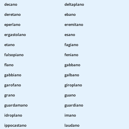
decano
deltaplano
deretano
ebano
eperlano
eremitano
ergastolano
esano
etano
fagiano
falsopiano
feniano
flano
gabbano
gabbiano
galbano
garofano
giroplano
grano
guano
guardamano
guardiano
idroplano
imano
ippocastano
laudano