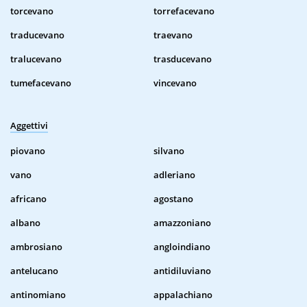
torcevano
torrefacevano
traducevano
traevano
tralucevano
trasducevano
tumefacevano
vincevano
Aggettivi
piovano
silvano
vano
adleriano
africano
agostano
albano
amazzoniano
ambrosiano
angloindiano
antelucano
antidiluviano
antinomiano
appalachiano