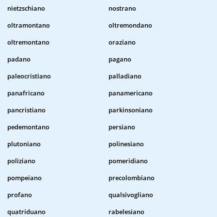
nietzschiano
nostrano
oltramontano
oltremondano
oltremontano
oraziano
padano
pagano
paleocristiano
palladiano
panafricano
panamericano
pancristiano
parkinsoniano
pedemontano
persiano
plutoniano
polinesiano
poliziano
pomeridiano
pompeiano
precolombiano
profano
qualsivogliano
quatriduano
rabelesiano