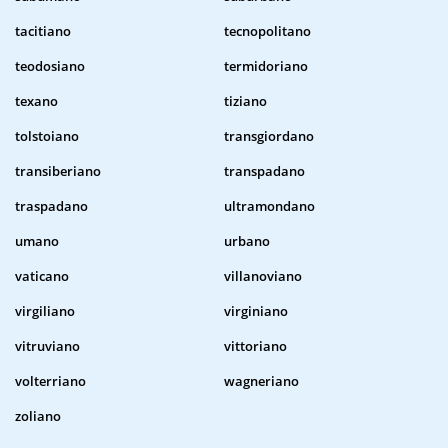
tacitiano
tecnopolitano
teodosiano
termidoriano
texano
tiziano
tolstoiano
transgiordano
transiberiano
transpadano
traspadano
ultramondano
umano
urbano
vaticano
villanoviano
virgiliano
virginiano
vitruviano
vittoriano
volterriano
wagneriano
zoliano