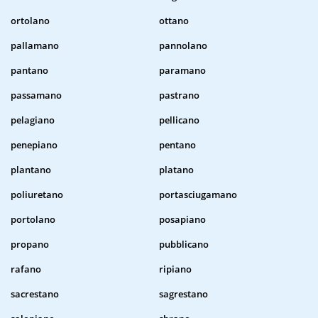
ortolano
ottano
pallamano
pannolano
pantano
paramano
passamano
pastrano
pelagiano
pellicano
penepiano
pentano
plantano
platano
poliuretano
portasciugamano
portolano
posapiano
propano
pubblicano
rafano
ripiano
sacrestano
sagrestano