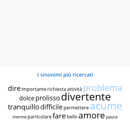
I sinonimi più ricercati
problema
dire
importante
richiesta
attività
divertente
prolisso
dolce
acume
tranquillo
difficile
permettere
amore
fare
particolare
bello
inerme
paura