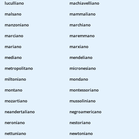
luculliano
machiavelliano
malsano
mammaliano
manzoniano
marchiano
marciano
maremmano
mariano
marxiano
mediano
mendeliano
metropolitano
micronesiano
miltoniano
mondano
montano
montessoriano
mozartiano
mussoliniano
neandertaliano
negroamericano
neroniano
nestoriano
nettuniano
newtoniano