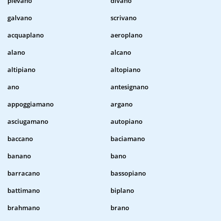
pievano
divano
galvano
scrivano
acquaplano
aeroplano
alano
alcano
altipiano
altopiano
ano
antesignano
appoggiamano
argano
asciugamano
autopiano
baccano
baciamano
banano
bano
barracano
bassopiano
battimano
biplano
brahmano
brano