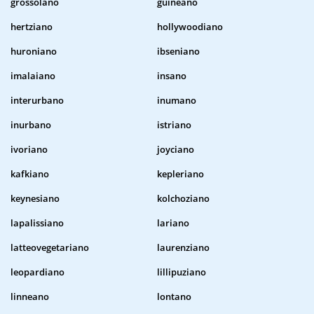
grossolano
guineano
hertziano
hollywoodiano
huroniano
ibseniano
imalaiano
insano
interurbano
inumano
inurbano
istriano
ivoriano
joyciano
kafkiano
kepleriano
keynesiano
kolchoziano
lapalissiano
lariano
latteovegetariano
laurenziano
leopardiano
lillipuziano
linneano
lontano