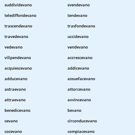
suddividevano
svendevano
telediffondevano
tendevano
trascendevano
trasfondevano
travedevano
uccidevano
vedevano
vendevano
vilipendevano
accrescevano
acquiescevano
addicevano
adducevano
assuefacevano
astraevano
attorcevano
attraevano
avvincevano
benedicevano
bevano
cevano
circonducevano
cocevano
compiacevano