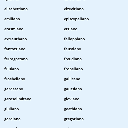
elisabettiano
elzeviriano
emiliano
episcopaliano
erasmiano
erziano
extraurbano
falloppiano
fantozziano
faustiano
ferragostano
freudiano
friulano
frobeliano
froebeliano
gallicano
gardesano
gaussiano
gerosolimitano
gioviano
giuliano
goethiano
gordiano
gregoriano