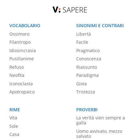
SAPERE
VOCABOLARIO
SINONIMI E CONTRARI
Ossimoro
Libertà
Filantropo
Facile
Idiosincrasia
Pragmatico
Pusillanime
Conoscenza
Refuso
Riassunto
Neofita
Paradigma
Iconoclasta
Gioia
Apotropaico
Tristezza
RIME
PROVERBI
Vita
La verità vien sempre a
galla
Sole
Uomo avvisato, mezzo
Casa
salvato