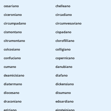
cesariano
chelleano
ciceroniano
circadiano
circumpadano
circumvesuviano
cismontano
cispadano
citramontano
clorofilliano
colcosiano
colligiano
confuciano
copernicano
cumano
danubiano
deamicisiano
diafano
diatermano
dickensiano
diocesano
disumano
draconiano
edoardiano
egiziano
einsteiniano