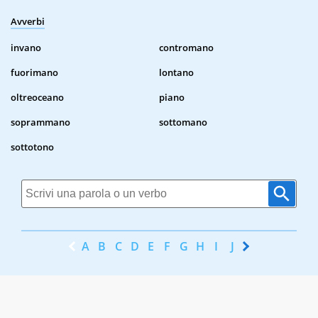
Avverbi
invano
contromano
fuorimano
lontano
oltreoceano
piano
soprammano
sottomano
sottotono
A
B
C
D
E
F
G
H
I
J
K
L
M
N