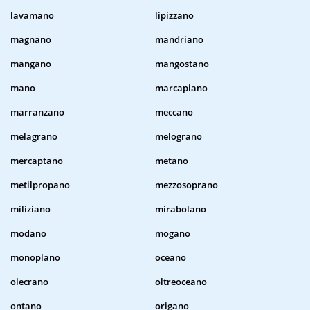
lavamano
lipizzano
magnano
mandriano
mangano
mangostano
mano
marcapiano
marranzano
meccano
melagrano
melograno
mercaptano
metano
metilpropano
mezzosoprano
miliziano
mirabolano
modano
mogano
monoplano
oceano
olecrano
oltreoceano
ontano
origano