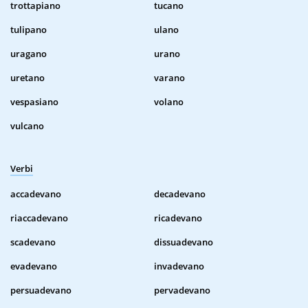
trottapiano
tucano
tulipano
ulano
uragano
urano
uretano
varano
vespasiano
volano
vulcano
Verbi
accadevano
decadevano
riaccadevano
ricadevano
scadevano
dissuadevano
evadevano
invadevano
persuadevano
pervadevano