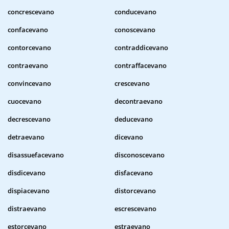
concrescevano
conducevano
confacevano
conoscevano
contorcevano
contraddicevano
contraevano
contraffacevano
convincevano
crescevano
cuocevano
decontraevano
decrescevano
deducevano
detraevano
dicevano
disassuefacevano
disconoscevano
disdicevano
disfacevano
dispiacevano
distorcevano
distraevano
escrescevano
estorcevano
estraevano