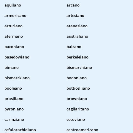
aquilano
arcano
armoricano
artesiano
arturiano
atanasiano
atermano
australiano
baconiano
balzano
basedowiano
berkeleiano
bimano
bismarchiano
bismarckiano
bodoniano
booleano
botticelliano
brasiliano
browniano
byroniano
cagliaritano
carinziano
cecoviano
cefalorachidiano
centroamericano