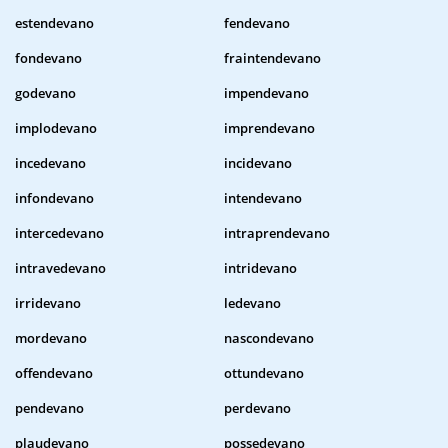
estendevano
fendevano
fondevano
fraintendevano
godevano
impendevano
implodevano
imprendevano
incedevano
incidevano
infondevano
intendevano
intercedevano
intraprendevano
intravedevano
intridevano
irridevano
ledevano
mordevano
nascondevano
offendevano
ottundevano
pendevano
perdevano
plaudevano
possedevano