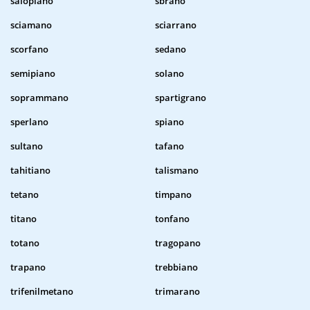
salopiano
sbrano
sciamano
sciarrano
scorfano
sedano
semipiano
solano
soprammano
spartigrano
sperlano
spiano
sultano
tafano
tahitiano
talismano
tetano
timpano
titano
tonfano
totano
tragopano
trapano
trebbiano
trifenilmetano
trimarano