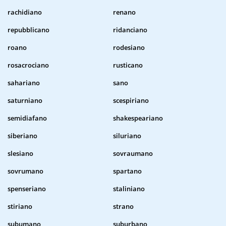
rachidiano
renano
repubblicano
ridanciano
roano
rodesiano
rosacrociano
rusticano
sahariano
sano
saturniano
scespiriano
semidiafano
shakespeariano
siberiano
siluriano
slesiano
sovraumano
sovrumano
spartano
spenseriano
staliniano
stiriano
strano
subumano
suburbano