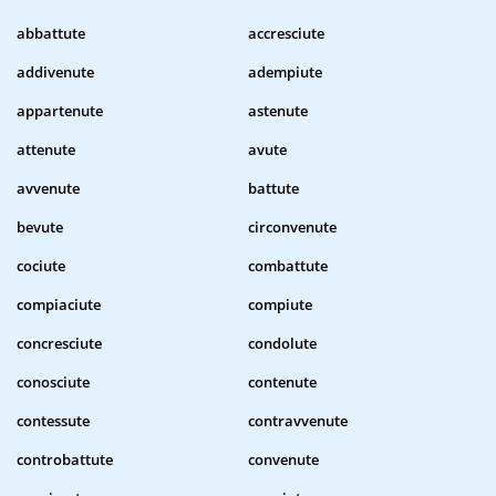
abbattute
accresciute
addivenute
adempiute
appartenute
astenute
attenute
avute
avvenute
battute
bevute
circonvenute
cociute
combattute
compiaciute
compiute
concresciute
condolute
conosciute
contenute
contessute
contravvenute
controbattute
convenute