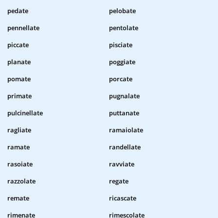
pedate
pelobate
pennellate
pentolate
piccate
pisciate
planate
poggiate
pomate
porcate
primate
pugnalate
pulcinellate
puttanate
ragliate
ramaiolate
ramate
randellate
rasoiate
ravviate
razzolate
regate
remate
ricascate
rimenate
rimescolate