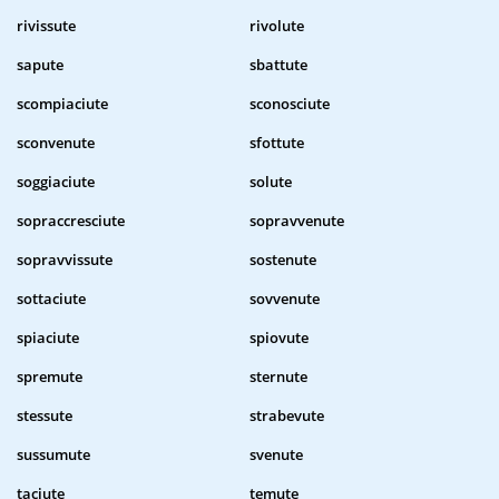
rivissute
rivolute
sapute
sbattute
scompiaciute
sconosciute
sconvenute
sfottute
soggiaciute
solute
sopraccresciute
sopravvenute
sopravvissute
sostenute
sottaciute
sovvenute
spiaciute
spiovute
spremute
sternute
stessute
strabevute
sussumute
svenute
taciute
temute