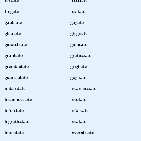
forcate
frecciate
fregate
fucilate
gabbiate
gagate
ghiaiate
ghignate
ginocchiate
giuncate
granfiate
graticciate
grembiulate
grigliate
guancialate
gugliate
imbardate
incannicciate
incannucciate
inculate
inferriate
inforcate
ingraticciate
insalate
intelaiate
inverniciate