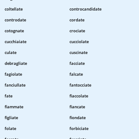
coltellate
controcandidate
controdate
cordate
cotognate
crociate
cucchiaiate
cucciolate
culate
cuscinate
debragliate
facciate
fagiolate
falcate
fanciullate
fantocciate
fate
fiaccolate
fiammate
fiancate
figliate
fiondate
folate
forbiciate