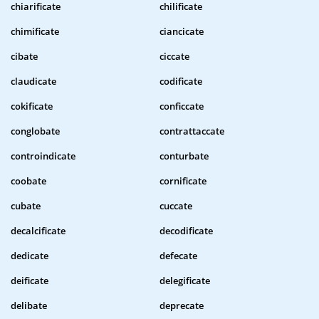
chiarificate
chilificate
chimificate
ciancicate
cibate
ciccate
claudicate
codificate
cokificate
conficcate
conglobate
contrattaccate
controindicate
conturbate
coobate
cornificate
cubate
cuccate
decalcificate
decodificate
dedicate
defecate
deificate
delegificate
delibate
deprecate