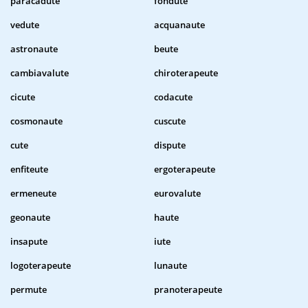
paracadute
fondute
vedute
acquanaute
astronaute
beute
cambiavalute
chiroterapeute
cicute
codacute
cosmonaute
cuscute
cute
dispute
enfiteute
ergoterapeute
ermeneute
eurovalute
geonaute
haute
insapute
iute
logoterapeute
lunaute
permute
pranoterapeute