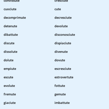
convissute
cresciute
cuociute
cute
decomprimute
decresciute
detenute
devolute
dibattute
disconosciute
discute
dispiaciute
dissolute
divenute
dolute
dovute
empiute
escresciute
escute
estrovertute
evolute
fottute
fremute
gemute
giaciute
imbattute