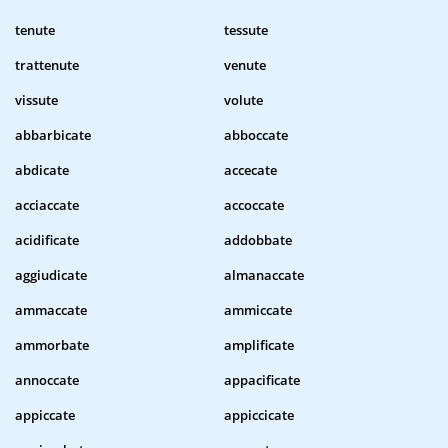
tenute
tessute
trattenute
venute
vissute
volute
abbarbicate
abboccate
abdicate
accecate
acciaccate
accoccate
acidificate
addobbate
aggiudicate
almanaccate
ammaccate
ammiccate
ammorbate
amplificate
annoccate
appacificate
appiccate
appiccicate