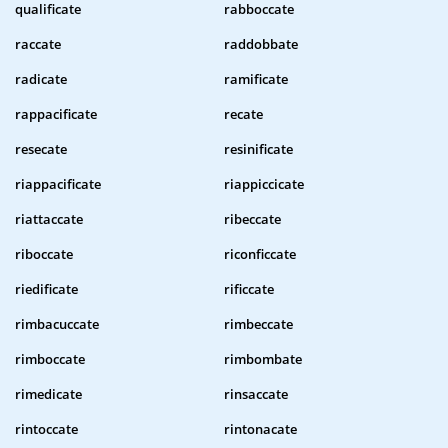
qualificate
rabboccate
raccate
raddobbate
radicate
ramificate
rappacificate
recate
resecate
resinificate
riappacificate
riappiccicate
riattaccate
ribeccate
riboccate
riconficcate
riedificate
rificcate
rimbacuccate
rimbeccate
rimboccate
rimbombate
rimedicate
rinsaccate
rintoccate
rintonacate