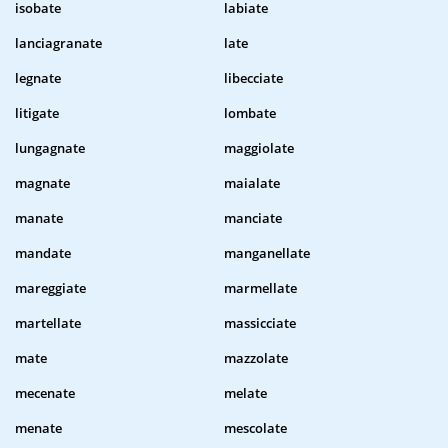
isobate
labiate
lanciagranate
late
legnate
libecciate
litigate
lombate
lungagnate
maggiolate
magnate
maialate
manate
manciate
mandate
manganellate
mareggiate
marmellate
martellate
massicciate
mate
mazzolate
mecenate
melate
menate
mescolate