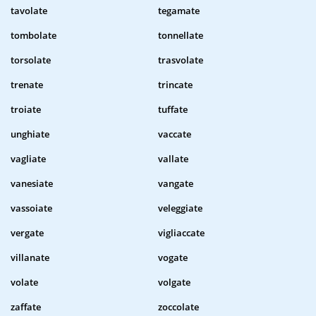
tavolate
tegamate
tombolate
tonnellate
torsolate
trasvolate
trenate
trincate
troiate
tuffate
unghiate
vaccate
vagliate
vallate
vanesiate
vangate
vassoiate
veleggiate
vergate
vigliaccate
villanate
vogate
volate
volgate
zaffate
zoccolate