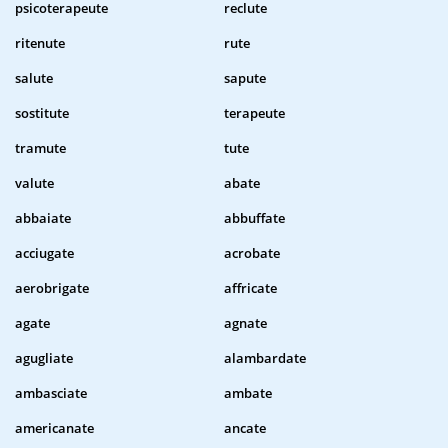
psicoterapeute
reclute
ritenute
rute
salute
sapute
sostitute
terapeute
tramute
tute
valute
abate
abbaiate
abbuffate
acciugate
acrobate
aerobrigate
affricate
agate
agnate
agugliate
alambardate
ambasciate
ambate
americanate
ancate