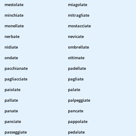
mestolate
miagolate
minchiate
mitragliate
monellate
mostacciate
nerbate
nevicate
nidiate
ombrellate
ondate
ottimate
pacchianate
padellate
pagliacciate
pagliate
paiolate
palate
pallate
palpeggiate
panate
pancate
panciate
pappolate
passeggiate
pedalate