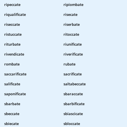
ripeccate
ripiombate
riqualificate
risecate
riseccate
riserbate
ristuccate
ritoccate
riturbate
riunificate
rivendicate
riverificate
rombate
rubate
saccarificate
sacrificate
salificate
saltabeccate
saponificate
sbaraccate
sbarbate
sbarbificate
sbeccate
sbiascicate
sbiecate
sbloccate