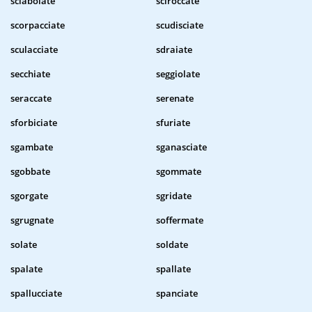
sciabolate
sciroccate
scorpacciate
scudisciate
sculacciate
sdraiate
secchiate
seggiolate
seraccate
serenate
sforbiciate
sfuriate
sgambate
sganasciate
sgobbate
sgommate
sgorgate
sgridate
sgrugnate
soffermate
solate
soldate
spalate
spallate
spallucciate
spanciate