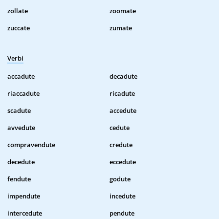
zollate
zoomate
zuccate
zumate
Verbi
accadute
decadute
riaccadute
ricadute
scadute
accedute
avvedute
cedute
compravendute
credute
decedute
eccedute
fendute
godute
impendute
incedute
intercedute
pendute