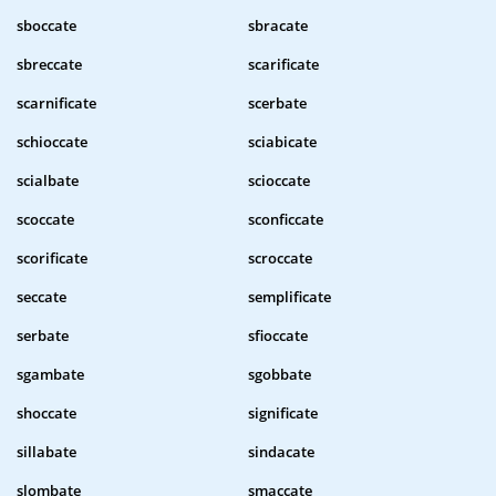
sboccate
sbracate
sbreccate
scarificate
scarnificate
scerbate
schioccate
sciabicate
scialbate
scioccate
scoccate
sconficcate
scorificate
scroccate
seccate
semplificate
serbate
sfioccate
sgambate
sgobbate
shoccate
significate
sillabate
sindacate
slombate
smaccate