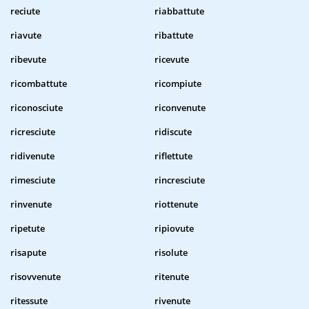
reciute
riabbattute
riavute
ribattute
ribevute
ricevute
ricombattute
ricompiute
riconosciute
riconvenute
ricresciute
ridiscute
ridivenute
riflettute
rimesciute
rincresciute
rinvenute
riottenute
ripetute
ripiovute
risapute
risolute
risovvenute
ritenute
ritessute
rivenute