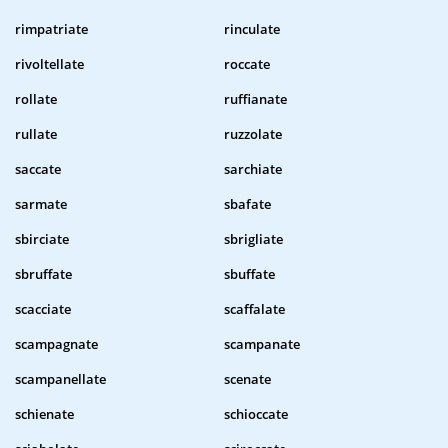
rimpatriate
rinculate
rivoltellate
roccate
rollate
ruffianate
rullate
ruzzolate
saccate
sarchiate
sarmate
sbafate
sbirciate
sbrigliate
sbruffate
sbuffate
scacciate
scaffalate
scampagnate
scampanate
scampanellate
scenate
schienate
schioccate