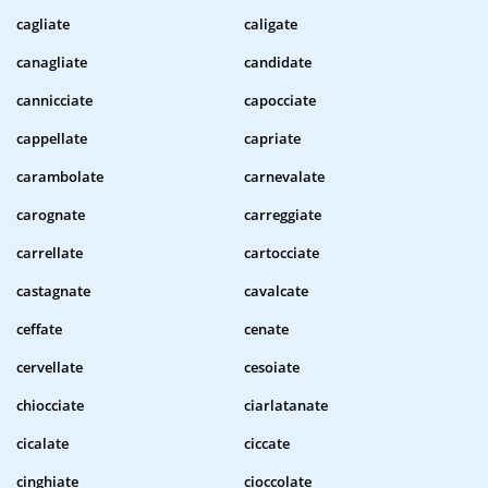
cagliate
caligate
canagliate
candidate
cannicciate
capocciate
cappellate
capriate
carambolate
carnevalate
carognate
carreggiate
carrellate
cartocciate
castagnate
cavalcate
ceffate
cenate
cervellate
cesoiate
chiocciate
ciarlatanate
cicalate
ciccate
cinghiate
cioccolate