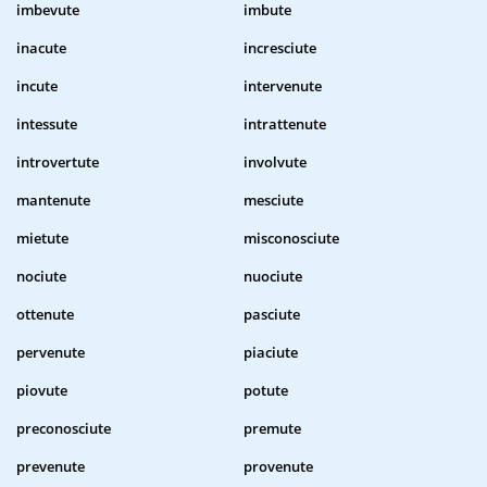
imbevute
imbute
inacute
incresciute
incute
intervenute
intessute
intrattenute
introvertute
involvute
mantenute
mesciute
mietute
misconosciute
nociute
nuociute
ottenute
pasciute
pervenute
piaciute
piovute
potute
preconosciute
premute
prevenute
provenute