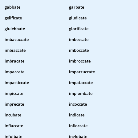
gabbate
garbate
gelificate
giudicate
giulebbate
glorificate
imbacuccate
imbeccate
imbiaccate
imboccate
imbracate
imbroccate
impaccate
imparruccate
impasticcate
impataccate
impiccate
impiombate
imprecate
incoccate
incubate
indicate
infiaccate
infioccate
infoibate
inglobate