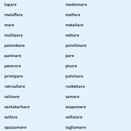
lupare
madonnare
malaffare
malfare
mare
metallare
multipare
nettare
palombare
panchinare
paninare
pare
pecorare
picare
primipare
pulvinare
retroaltare
rockettare
salinare
samare
santabarbare
scopamare
solfare
solfatare
spazzamare
tagliamare