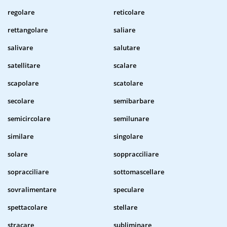
regolare
reticolare
rettangolare
saliare
salivare
salutare
satellitare
scalare
scapolare
scatolare
secolare
semibarbare
semicircolare
semilunare
similare
singolare
solare
soppracciliare
sopracciliare
sottomascellare
sovralimentare
speculare
spettacolare
stellare
stracare
subliminare