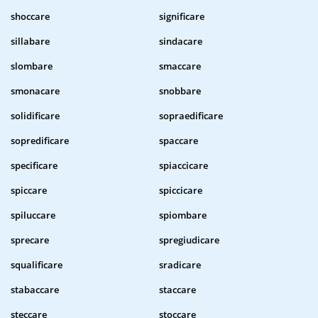
shoccare
significare
sillabare
sindacare
slombare
smaccare
smonacare
snobbare
solidificare
sopraedificare
sopredificare
spaccare
specificare
spiaccicare
spiccare
spiccicare
spiluccare
spiombare
sprecare
spregiudicare
squalificare
sradicare
stabaccare
staccare
steccare
stoccare