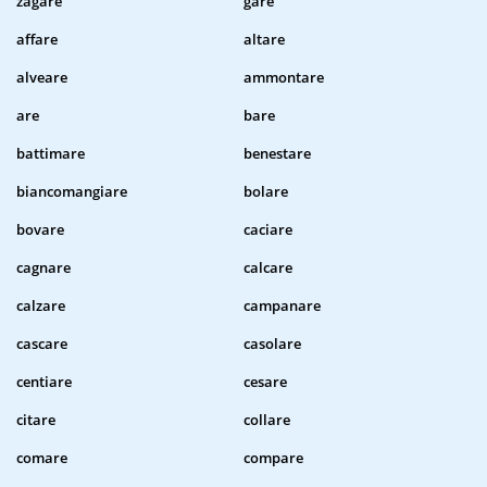
zagare
gare
affare
altare
alveare
ammontare
are
bare
battimare
benestare
biancomangiare
bolare
bovare
caciare
cagnare
calcare
calzare
campanare
cascare
casolare
centiare
cesare
citare
collare
comare
compare