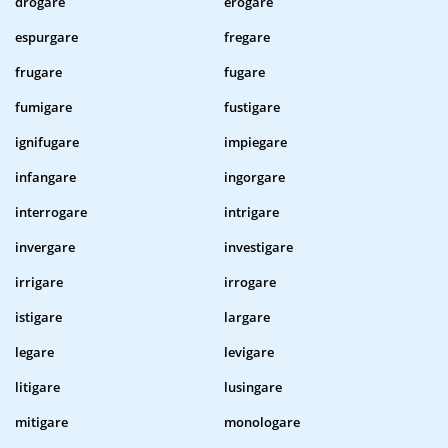
drogare
erogare
espurgare
fregare
frugare
fugare
fumigare
fustigare
ignifugare
impiegare
infangare
ingorgare
interrogare
intrigare
invergare
investigare
irrigare
irrogare
istigare
largare
legare
levigare
litigare
lusingare
mitigare
monologare