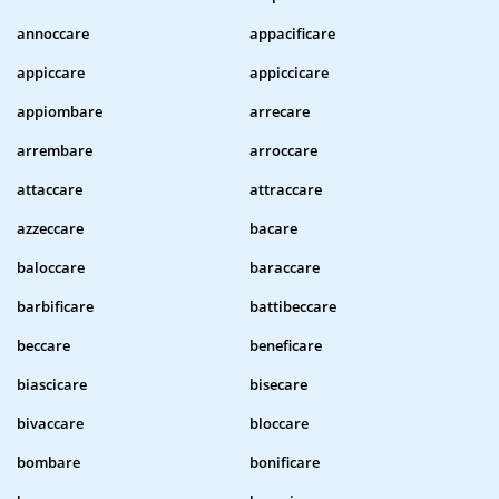
annoccare
appacificare
appiccare
appiccicare
appiombare
arrecare
arrembare
arroccare
attaccare
attraccare
azzeccare
bacare
baloccare
baraccare
barbificare
battibeccare
beccare
beneficare
biascicare
bisecare
bivaccare
bloccare
bombare
bonificare