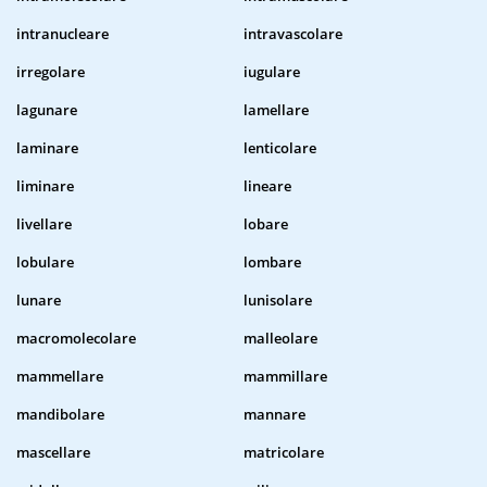
intranucleare
intravascolare
irregolare
iugulare
lagunare
lamellare
laminare
lenticolare
liminare
lineare
livellare
lobare
lobulare
lombare
lunare
lunisolare
macromolecolare
malleolare
mammellare
mammillare
mandibolare
mannare
mascellare
matricolare