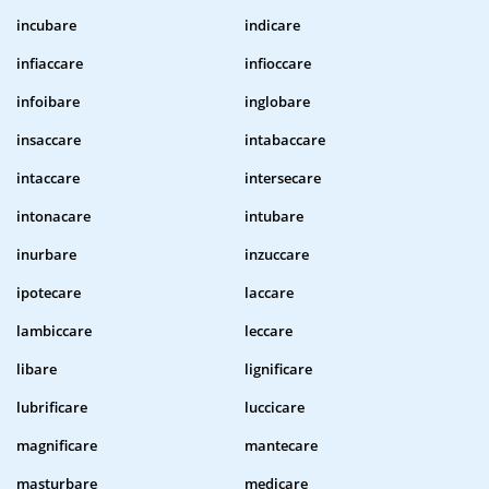
incubare
indicare
infiaccare
infioccare
infoibare
inglobare
insaccare
intabaccare
intaccare
intersecare
intonacare
intubare
inurbare
inzuccare
ipotecare
laccare
lambiccare
leccare
libare
lignificare
lubrificare
luccicare
magnificare
mantecare
masturbare
medicare