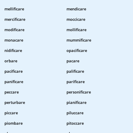
mellificare
mendicare
mercificare
moccicare
modificare
mollificare
monacare
mummificare
nidificare
opacificare
orbare
pacare
pacificare
palificare
panificare
parificare
peccare
personificare
perturbare
pianificare
piccare
piluccare
piombare
pitoccare