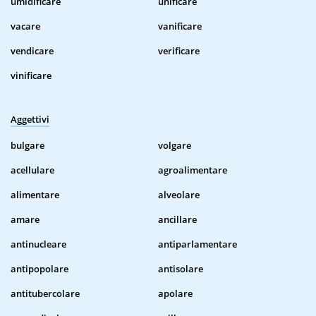
umidificare
unificare
vacare
vanificare
vendicare
verificare
vinificare
Aggettivi
bulgare
volgare
acellulare
agroalimentare
alimentare
alveolare
amare
ancillare
antinucleare
antiparlamentare
antipopolare
antisolare
antitubercolare
apolare