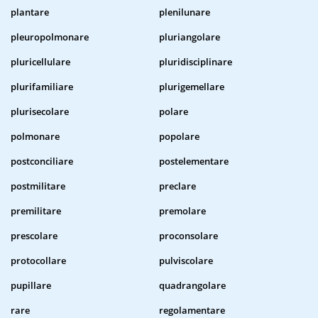
plantare
plenilunare
pleuropolmonare
pluriangolare
pluricellulare
pluridisciplinare
plurifamiliare
plurigemellare
plurisecolare
polare
polmonare
popolare
postconciliare
postelementare
postmilitare
preclare
premilitare
premolare
prescolare
proconsolare
protocollare
pulviscolare
pupillare
quadrangolare
rare
regolamentare