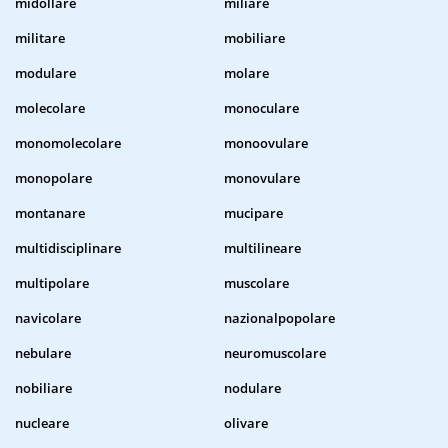
midollare
miliare
militare
mobiliare
modulare
molare
molecolare
monoculare
monomolecolare
monoovulare
monopolare
monovulare
montanare
mucipare
multidisciplinare
multilineare
multipolare
muscolare
navicolare
nazionalpopolare
nebulare
neuromuscolare
nobiliare
nodulare
nucleare
olivare