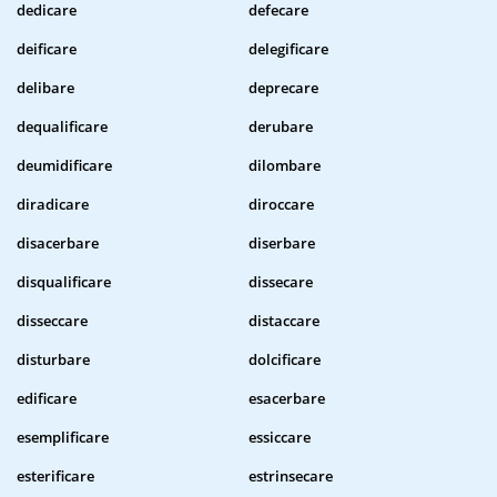
dedicare
defecare
deificare
delegificare
delibare
deprecare
dequalificare
derubare
deumidificare
dilombare
diradicare
diroccare
disacerbare
diserbare
disqualificare
dissecare
disseccare
distaccare
disturbare
dolcificare
edificare
esacerbare
esemplificare
essiccare
esterificare
estrinsecare