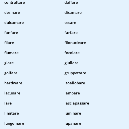
contraltare
daffare
desinare
disamare
dulcamare
escare
fanfare
farfare
filare
filonucleare
fiumare
focolare
giare
giullare
golfare
gruppettare
hardware
isoallobare
lacunare
lampare
lare
lasciapassare
limitare
luminare
lungomare
lupanare