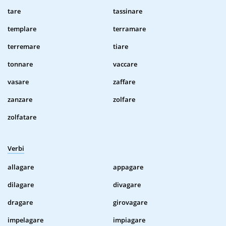
tare
tassinare
templare
terramare
terremare
tiare
tonnare
vaccare
vasare
zaffare
zanzare
zolfare
zolfatare
Verbi
allagare
appagare
dilagare
divagare
dragare
girovagare
impelagare
impiagare