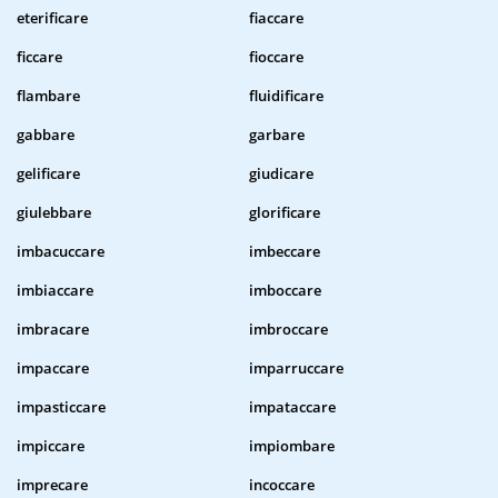
eterificare
fiaccare
ficcare
fioccare
flambare
fluidificare
gabbare
garbare
gelificare
giudicare
giulebbare
glorificare
imbacuccare
imbeccare
imbiaccare
imboccare
imbracare
imbroccare
impaccare
imparruccare
impasticcare
impataccare
impiccare
impiombare
imprecare
incoccare