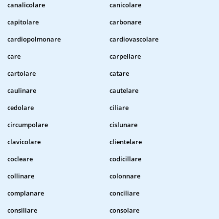
canalicolare
canicolare
capitolare
carbonare
cardiopolmonare
cardiovascolare
care
carpellare
cartolare
catare
caulinare
cautelare
cedolare
ciliare
circumpolare
cislunare
clavicolare
clientelare
cocleare
codicillare
collinare
colonnare
complanare
conciliare
consiliare
consolare