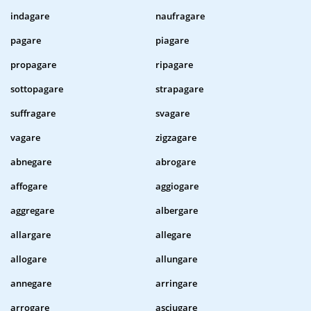
indagare
naufragare
pagare
piagare
propagare
ripagare
sottopagare
strapagare
suffragare
svagare
vagare
zigzagare
abnegare
abrogare
affogare
aggiogare
aggregare
albergare
allargare
allegare
allogare
allungare
annegare
arringare
arrogare
asciugare