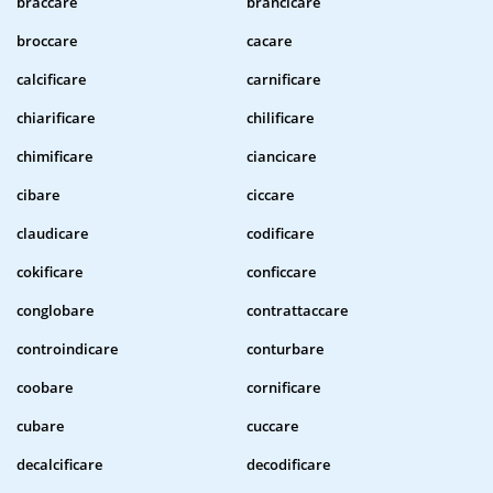
braccare
brancicare
broccare
cacare
calcificare
carnificare
chiarificare
chilificare
chimificare
ciancicare
cibare
ciccare
claudicare
codificare
cokificare
conficcare
conglobare
contrattaccare
controindicare
conturbare
coobare
cornificare
cubare
cuccare
decalcificare
decodificare