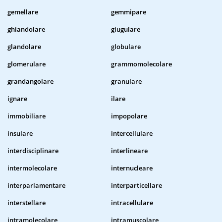
gemellare
gemmipare
ghiandolare
giugulare
glandolare
globulare
glomerulare
grammomolecolare
grandangolare
granulare
ignare
ilare
immobiliare
impopolare
insulare
intercellulare
interdisciplinare
interlineare
intermolecolare
internucleare
interparlamentare
interparticellare
interstellare
intracellulare
intramolecolare
intramuscolare