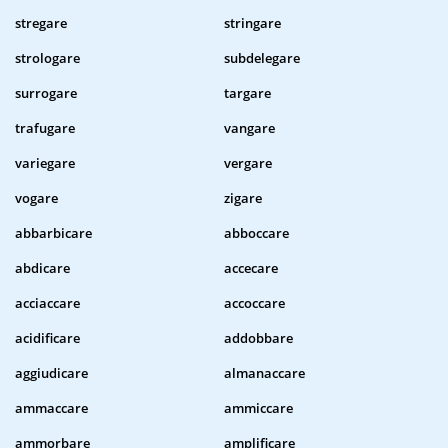
stregare
stringare
strologare
subdelegare
surrogare
targare
trafugare
vangare
variegare
vergare
vogare
zigare
abbarbicare
abboccare
abdicare
accecare
acciaccare
accoccare
acidificare
addobbare
aggiudicare
almanaccare
ammaccare
ammiccare
ammorbare
amplificare