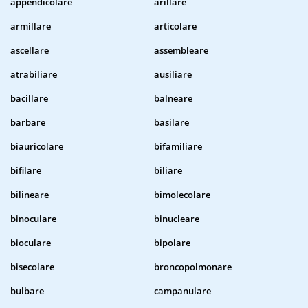
appendicolare
arillare
armillare
articolare
ascellare
assembleare
atrabiliare
ausiliare
bacillare
balneare
barbare
basilare
biauricolare
bifamiliare
bifilare
biliare
bilineare
bimolecolare
binoculare
binucleare
bioculare
bipolare
bisecolare
broncopolmonare
bulbare
campanulare