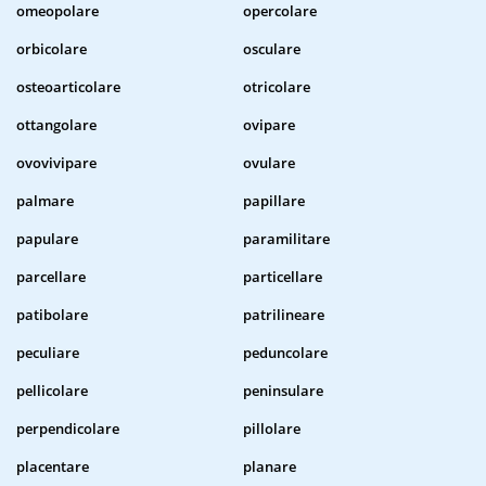
omeopolare
opercolare
orbicolare
osculare
osteoarticolare
otricolare
ottangolare
ovipare
ovovivipare
ovulare
palmare
papillare
papulare
paramilitare
parcellare
particellare
patibolare
patrilineare
peculiare
peduncolare
pellicolare
peninsulare
perpendicolare
pillolare
placentare
planare