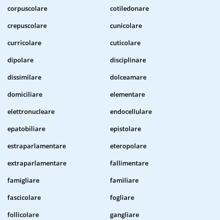
corpuscolare
cotiledonare
crepuscolare
cunicolare
curricolare
cuticolare
dipolare
disciplinare
dissimilare
dolceamare
domiciliare
elementare
elettronucleare
endocellulare
epatobiliare
epistolare
estraparlamentare
eteropolare
extraparlamentare
fallimentare
famigliare
familiare
fascicolare
fogliare
follicolare
gangliare