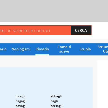
Come si
Strum
ario
Neologismi
Rimario
Scuola
scrive
Uti
incagli
abbagli
bagagli
bagli
bavagli
bersagli