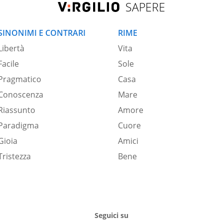
SAPERE
SINONIMI E CONTRARI
RIME
Libertà
Vita
Facile
Sole
Pragmatico
Casa
Conoscenza
Mare
Riassunto
Amore
Paradigma
Cuore
Gioia
Amici
Tristezza
Bene
Seguici su