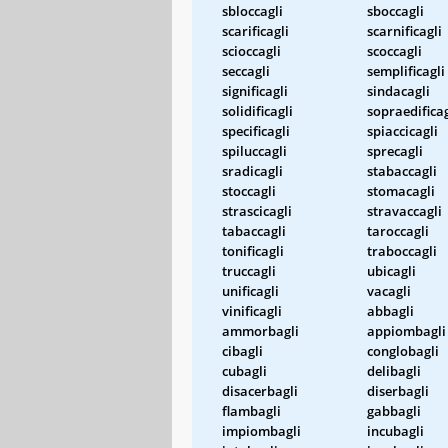
sbloccagli
sboccagli
scarificagli
scarnificagli
scioccagli
scoccagli
seccagli
semplificagli
significagli
sindacagli
solidificagli
sopraedificag
specificagli
spiaccicagli
spiluccagli
sprecagli
sradicagli
stabaccagli
stoccagli
stomacagli
strascicagli
stravaccagli
tabaccagli
taroccagli
tonificagli
traboccagli
truccagli
ubicagli
unificagli
vacagli
vinificagli
abbagli
ammorbagli
appiombagli
cibagli
conglobagli
cubagli
delibagli
disacerbagli
diserbagli
flambagli
gabbagli
impiombagli
incubagli