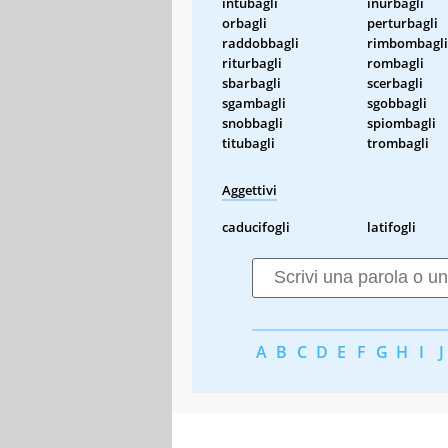
intubagli
inurbagli
orbagli
perturbagli
raddobbagli
rimbombagli
riturbagli
rombagli
sbarbagli
scerbagli
sgambagli
sgobbagli
snobbagli
spiombagli
titubagli
trombagli
Aggettivi
caducifogli
latifogli
A
B
C
D
E
F
G
H
I
J