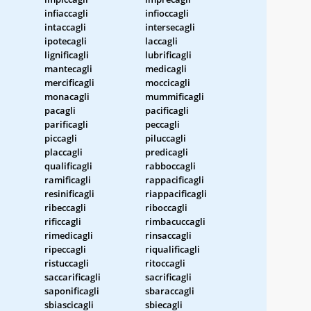
infiaccagli
infioccagli
intaccagli
intersecagli
ipotecagli
laccagli
lignificagli
lubrificagli
mantecagli
medicagli
mercificagli
moccicagli
monacagli
mummificagli
pacagli
pacificagli
parificagli
peccagli
piccagli
piluccagli
placcagli
predicagli
qualificagli
rabboccagli
ramificagli
rappacificagli
resinificagli
riappacificagli
ribeccagli
riboccagli
rificcagli
rimbacuccagli
rimedicagli
rinsaccagli
ripeccagli
riqualificagli
ristuccagli
ritoccagli
saccarificagli
sacrificagli
saponificagli
sbaraccagli
sbiascicagli
sbiecagli