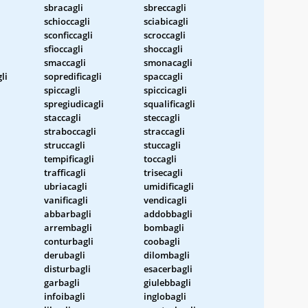
sbracagli
sbreccagli
schioccagli
sciabicagli
sconficcagli
scroccagli
sfioccagli
shoccagli
smaccagli
smonacagli
li
sopredificagli
spaccagli
spiccagli
spiccicagli
spregiudicagli
squalificagli
staccagli
steccagli
straboccagli
straccagli
struccagli
stuccagli
tempificagli
toccagli
trafficagli
trisecagli
ubriacagli
umidificagli
vanificagli
vendicagli
abbarbagli
addobbagli
arrembagli
bombagli
conturbagli
coobagli
derubagli
dilombagli
disturbagli
esacerbagli
garbagli
giulebbagli
infoibagli
inglobagli