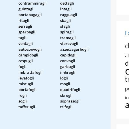
contrammiragli
dettagli
guinzagli
intagli
portabagagli
ragguagli
ritagli
sbagli
serragli
sfagli
sparpagli
spiragli
I
tagli
tramagli
ventagli
vibrovagli
d
autoconvogli
azzeccagarbugli
campidogli
capidogli
at
cespugli
convogli
d
fogli
garbugli
imbrattafogli
imbrogli
t
levafogli
logli
miscugli
mogli
p
portafogli
quadrifogli
rugli
sbrogli
i
sogli
soprassogli
tafferugli
trifogli