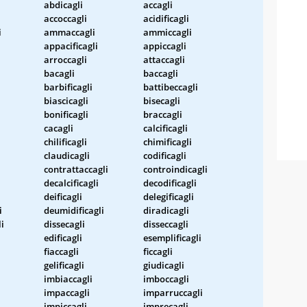
abdicagli
accagli
accoccagli
acidificagli
i
ammaccagli
ammiccagli
appacificagli
appiccagli
arroccagli
attaccagli
bacagli
baccagli
barbificagli
battibeccagli
biascicagli
bisecagli
bonificagli
braccagli
cacagli
calcificagli
chilificagli
chimificagli
claudicagli
codificagli
contrattaccagli
controindicagli
decalcificagli
decodificagli
deificagli
delegificagli
i
deumidificagli
diradicagli
li
dissecagli
disseccagli
edificagli
esemplificagli
fiaccagli
ficcagli
gelificagli
giudicagli
imbiaccagli
imboccagli
impaccagli
imparruccagli
impiccagli
imprecagli