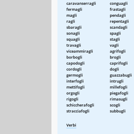
caravanserragli
conguagli
fermagli
frastagli
magli
pendagli
ragli
repentagli
sbaragli
scandagli
sonagli
spagli
squagli
stagli
travagli
vagli
viceammiragli
agrifogli
borbogli
brogli
capodogli
caprifogli
cordogli
dogli
germogli
guazzabugli
interfogli
intrugli
mettifogli
millefogli
orgogli
piegafogli
rigogli
rimasugli
schiccherafogli
scogli
stracciafogli
subbugli
Verbi