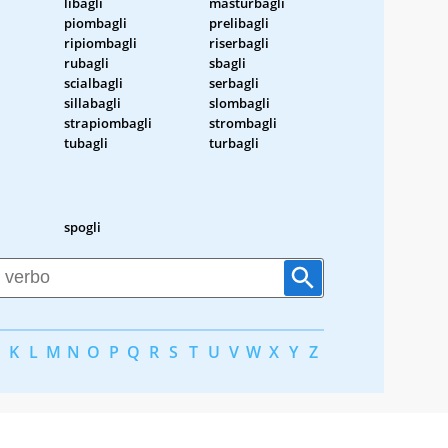
libagli
masturbagli
piombagli
prelibagli
ripiombagli
riserbagli
rubagli
sbagli
scialbagli
serbagli
sillabagli
slombagli
strapiombagli
strombagli
tubagli
turbagli
spogli
K
L
M
N
O
P
Q
R
S
T
U
V
W
X
Y
Z