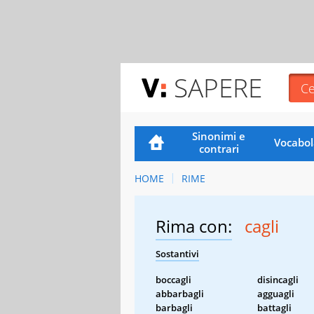
SAPERE
Sinonimi e
Vocabol
contrari
HOME
RIME
Rima con:
cagli
Sostantivi
boccagli
disincagli
abbarbagli
agguagli
barbagli
battagli