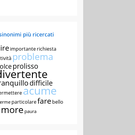
 sinonimi più ricercati
ire
importante
richiesta
problema
tività
prolisso
olce
divertente
ranquillo
difficile
acume
ermettere
fare
particolare
bello
nerme
amore
paura