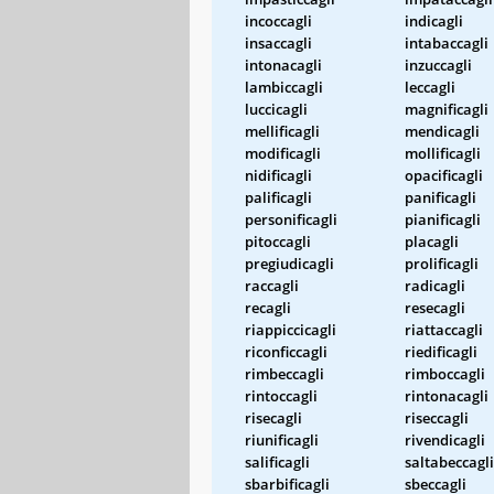
incoccagli
indicagli
insaccagli
intabaccagli
intonacagli
inzuccagli
lambiccagli
leccagli
luccicagli
magnificagli
mellificagli
mendicagli
modificagli
mollificagli
nidificagli
opacificagli
palificagli
panificagli
personificagli
pianificagli
pitoccagli
placagli
pregiudicagli
prolificagli
raccagli
radicagli
recagli
resecagli
riappiccicagli
riattaccagli
riconficcagli
riedificagli
rimbeccagli
rimboccagli
rintoccagli
rintonacagli
risecagli
riseccagli
riunificagli
rivendicagli
salificagli
saltabeccagli
sbarbificagli
sbeccagli