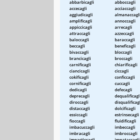
abbarbicagli
abboccagli
accecagli
acciaccagli
aggiudicagli
almanaccagl
amplificagli
annoccagli
appiccicagli
arrecagli
attraccagli
azzeccagli
baloccagli
baraccagli
beccagli
beneficagli
bivaccagli
bloccagli
brancicagli
broccagli
carnificagli
chiarificagli
ciancicagli
ciccagli
cokificagli
conficcagli
cornificagli
cuccagli
dedicagli
defecagli
deprecagli
dequalificagl
diroccagli
disqualificag
distaccagli
dolcificagli
essiccagli
estrinsecagli
fioccagli
fluidificagli
imbacuccagli
imbeccagli
imbracagli
imbroccagli
impasticcagli
impataccagli