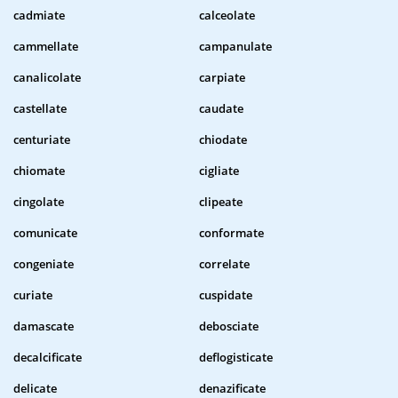
cadmiate
calceolate
cammellate
campanulate
canalicolate
carpiate
castellate
caudate
centuriate
chiodate
chiomate
cigliate
cingolate
clipeate
comunicate
conformate
congeniate
correlate
curiate
cuspidate
damascate
debosciate
decalcificate
deflogisticate
delicate
denazificate