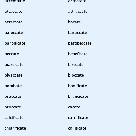
arrembate
arroccate
attaccate
attraccate
azzeccate
bacate
baloccate
baraccate
barbificate
battibeccate
beccate
beneficate
biascicate
bisecate
bivaccate
bloccate
bombate
bonificate
braccate
brancicate
broccate
cacate
calcificate
carnificate
chiarificate
chilificate