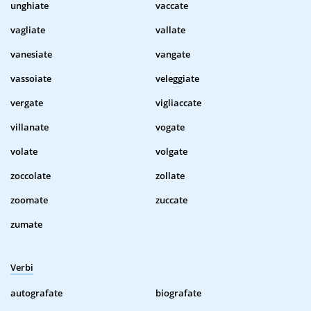
unghiate
vaccate
vagliate
vallate
vanesiate
vangate
vassoiate
veleggiate
vergate
vigliaccate
villanate
vogate
volate
volgate
zoccolate
zollate
zoomate
zuccate
zumate
Verbi
autografate
biografate