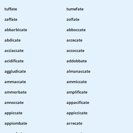
tuffate
tumefate
zaffate
zolfate
abbarbicate
abboccate
abdicate
accecate
acciaccate
accoccate
acidificate
addobbate
aggiudicate
almanaccate
ammaccate
ammiccate
ammorbate
amplificate
annoccate
appacificate
appiccate
appiccicate
appiombate
arrecate