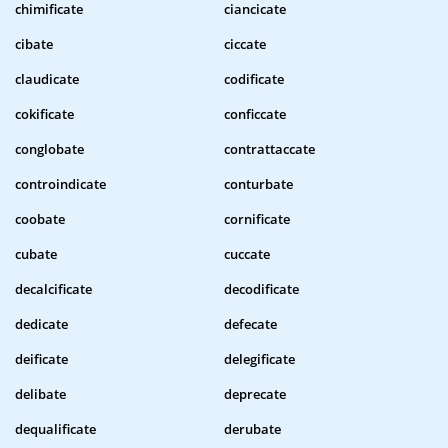
chimificate
ciancicate
cibate
ciccate
claudicate
codificate
cokificate
conficcate
conglobate
contrattaccate
controindicate
conturbate
coobate
cornificate
cubate
cuccate
decalcificate
decodificate
dedicate
defecate
deificate
delegificate
delibate
deprecate
dequalificate
derubate