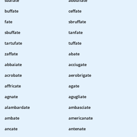
sbafate
abbuffate
buffate
ceffate
fate
sbruffate
sbuffate
tanfate
tartufate
tuffate
zaffate
abate
abbaiate
acciugate
acrobate
aerobrigate
affricate
agate
agnate
agugliate
alambardate
ambasciate
ambate
americanate
ancate
antenate