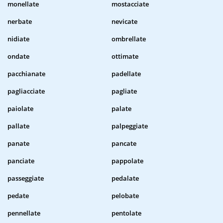
monellate
mostacciate
nerbate
nevicate
nidiate
ombrellate
ondate
ottimate
pacchianate
padellate
pagliacciate
pagliate
paiolate
palate
pallate
palpeggiate
panate
pancate
panciate
pappolate
passeggiate
pedalate
pedate
pelobate
pennellate
pentolate