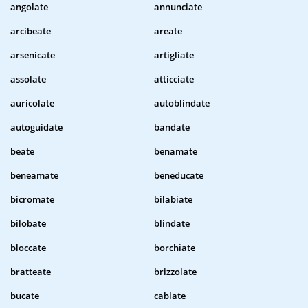
angolate
annunciate
arcibeate
areate
arsenicate
artigliate
assolate
atticciate
auricolate
autoblindate
autoguidate
bandate
beate
benamate
beneamate
beneducate
bicromate
bilabiate
bilobate
blindate
bloccate
borchiate
bratteate
brizzolate
bucate
cablate