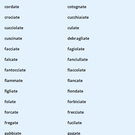
cordate
cotognate
crociate
cucchiaiate
cucciolate
culate
cuscinate
debragliate
facciate
fagiolate
falcate
fanciullate
fantocciate
fiaccolate
fiammate
fiancate
figliate
fiondate
folate
forbiciate
forcate
frecciate
fregate
fucilate
gabbiate
gagate