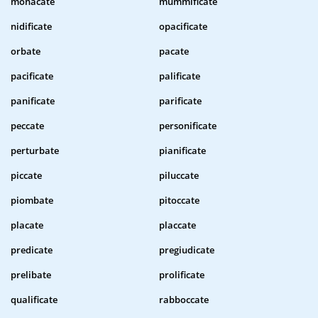
monacate
mummificate
nidificate
opacificate
orbate
pacate
pacificate
palificate
panificate
parificate
peccate
personificate
perturbate
pianificate
piccate
piluccate
piombate
pitoccate
placate
placcate
predicate
pregiudicate
prelibate
prolificate
qualificate
rabboccate