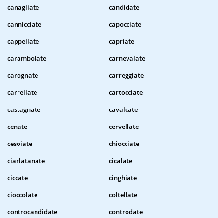
canagliate
candidate
cannicciate
capocciate
cappellate
capriate
carambolate
carnevalate
carognate
carreggiate
carrellate
cartocciate
castagnate
cavalcate
cenate
cervellate
cesoiate
chiocciate
ciarlatanate
cicalate
ciccate
cinghiate
cioccolate
coltellate
controcandidate
controdate