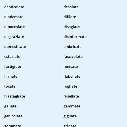
denticolate
desolate
diademate
difilate
dinoccolate
disagiate
disgraziate
disinformate
domesticate
embricate
estasiate
fascicolate
fastigiate
fenicate
firmate
flabellate
focate
fogliate
frastagliate
fusellate
gallate
gammate
genicolate
gigliate
gommate
gridate