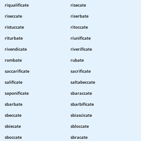
riqualificate
risecate
riseccate
riserbate
ristuccate
ritoccate
riturbate
riunificate
rivendicate
riverificate
rombate
rubate
saccarificate
sacrificate
salificate
saltabeccate
saponificate
sbaraccate
sbarbate
sbarbificate
sbeccate
sbiascicate
sbiecate
sbloccate
sboccate
sbracate