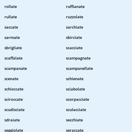
rollate
ruffianate
rullate
ruzzolate
saccate
sarchiate
sarmate
sbirciate
sbrigliate
scacciate
scaffalate
scampagnate
scampanate
scampanellate
scenate
schienate
schioccate
sciabolate
sciroccate
scorpacciate
scudisciate
sculacciate
sdraiate
secchiate
seggiolate
seraccate