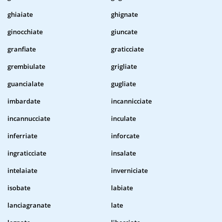
ghiaiate
ghignate
ginocchiate
giuncate
granfiate
graticciate
grembiulate
grigliate
guancialate
gugliate
imbardate
incannicciate
incannucciate
inculate
inferriate
inforcate
ingraticciate
insalate
intelaiate
inverniciate
isobate
labiate
lanciagranate
late