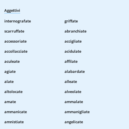
Aggettivi
internografate
griffate
scarruffate
abranchiate
accessoriate
accigliate
accollacciate
acidulate
aculeate
affilate
agiate
alabardate
alate
alleate
altolocate
alveolate
amate
ammalate
ammanicate
ammanigliate
amnistiate
angelicate