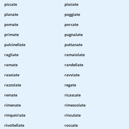
piccate
pisciate
planate
poggiate
pomate
porcate
primate
pugnalate
pulcinellate
puttanate
ragliate
ramaiolate
ramate
randellate
rasoiate
ravviate
razzolate
regate
remate
ricascate
rimenate
rimescolate
rimpatriate
rinculate
rivoltellate
roccate