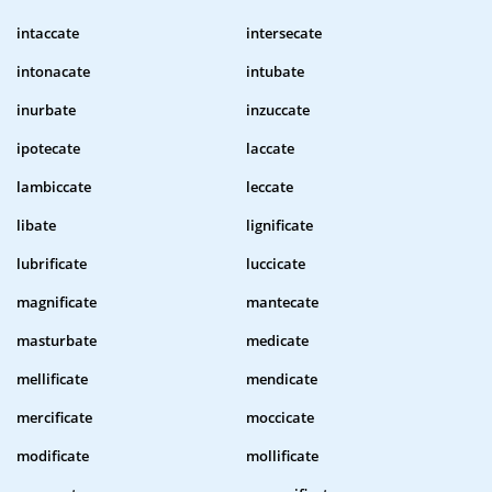
intaccate
intersecate
intonacate
intubate
inurbate
inzuccate
ipotecate
laccate
lambiccate
leccate
libate
lignificate
lubrificate
luccicate
magnificate
mantecate
masturbate
medicate
mellificate
mendicate
mercificate
moccicate
modificate
mollificate