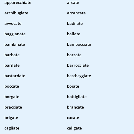
apparecchiate
arcate
archibugiate
arrancate
avvocate
badilate
baggianate
ballate
bambinate
bambocciate
barbate
barcate
barilate
barrocciate
bastardate
beccheggiate
boccate
boiate
borgate
bottigliate
bracciate
brancate
brigate
cacate
cagliate
caligate