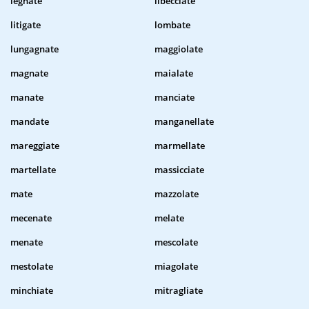
legnate
libecciate
litigate
lombate
lungagnate
maggiolate
magnate
maialate
manate
manciate
mandate
manganellate
mareggiate
marmellate
martellate
massicciate
mate
mazzolate
mecenate
melate
menate
mescolate
mestolate
miagolate
minchiate
mitragliate