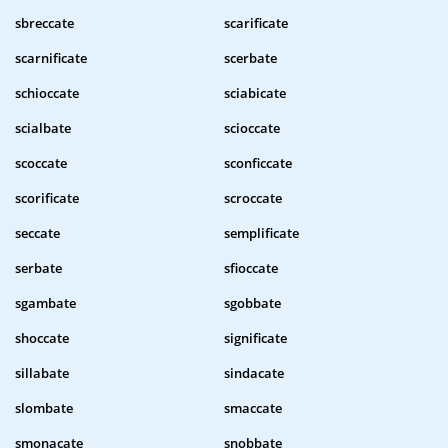
sbreccate
scarificate
scarnificate
scerbate
schioccate
sciabicate
scialbate
scioccate
scoccate
sconficcate
scorificate
scroccate
seccate
semplificate
serbate
sfioccate
sgambate
sgobbate
shoccate
significate
sillabate
sindacate
slombate
smaccate
smonacate
snobbate