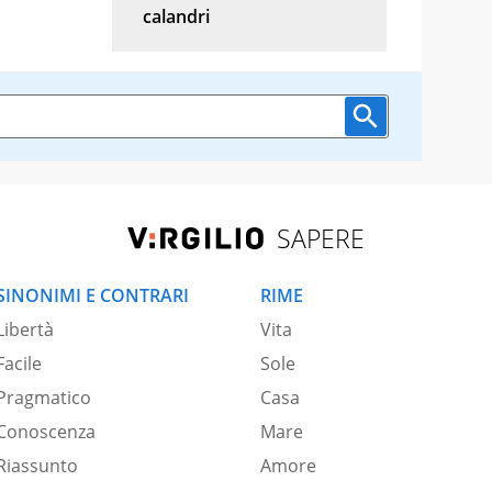
calandri
SAPERE
SINONIMI E CONTRARI
RIME
Libertà
Vita
Facile
Sole
Pragmatico
Casa
Conoscenza
Mare
Riassunto
Amore