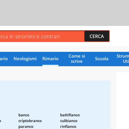
Come si
Strum
ario
Neologismi
Rimario
Scuola
scrive
Uti
banco
battifianco
o
criptobranco
culbianco
o
paranco
rinfianco