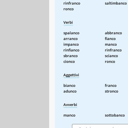
rinfranco
saltimbanco
ronco
Verbi
spalanco
abbranco
arranco
fianco
impanco
manco
rinfianco
rinfranco
sbranco
scianco
cionco
ronco
Aggettivi
bianco
franco
adunco
stronco
Avverbi
manco
sottobanco