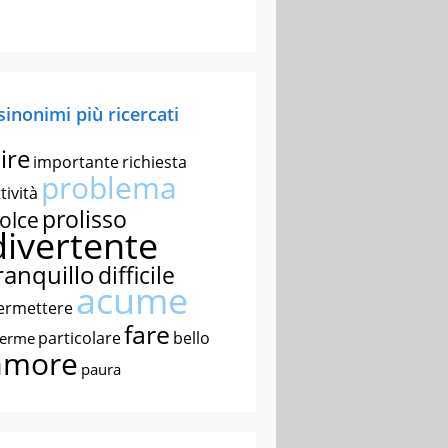
 sinonimi più ricercati
ire
importante
richiesta
problema
tività
prolisso
olce
divertente
ranquillo
difficile
acume
ermettere
fare
particolare
bello
nerme
amore
paura