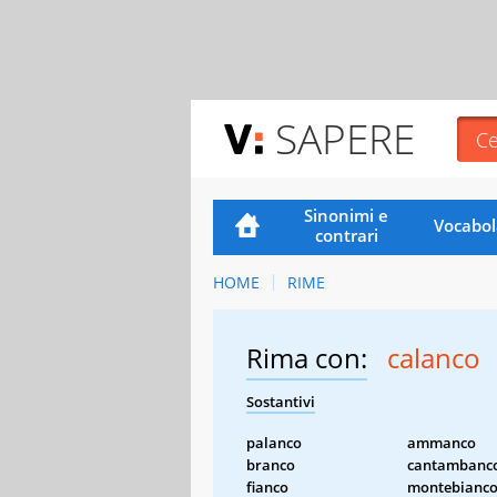
SAPERE
Sinonimi e
Vocabol
contrari
HOME
RIME
Rima con:
calanco
Sostantivi
palanco
ammanco
branco
cantambanc
fianco
montebianc