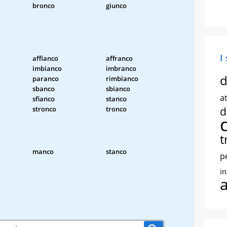
bronco
giunco
I
affianco
affranco
imbianco
imbranco
d
paranco
rimbianco
sbanco
sbianco
at
sfianco
stanco
stronco
tronco
d
t
manco
stanco
p
i