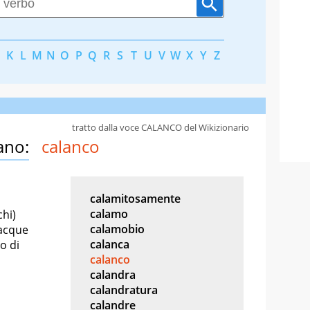
K
L
M
N
O
P
Q
R
S
T
U
V
W
X
Y
Z
tratto dalla voce CALANCO del Wikizionario
ano:
calanco
calamitosamente
calamo
chi)
calamobio
 acque
calanca
o di
calanco
calandra
calandratura
calandre