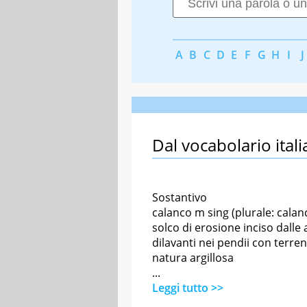
A
B
C
D
E
F
G
H
I
J
Dal vocabolario itali
Sostantivo
calanco m sing (plurale: calan
solco di erosione inciso dalle
dilavanti nei pendii con terren
natura argillosa
...
Leggi tutto >>