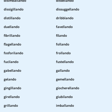
disimballando
dissellando
dissigillando
dissuggellando
distillando
dribblando
duellando
favellando
fibrillando
filando
flagellando
follando
fosforilando
frollando
fucilando
fustellando
gabellando
gallando
gelando
gemellando
gingillando
giocherellando
girellando
giubilando
grillando
imballando