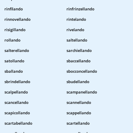
rinfilando
rinfrinzellando
rinnovellando
rintelando
risigillando
rivelando
rollando
saltellando
salterellando
sarchiellando
satollando
sbaccellando
sballando
sbocconcellando
sbrindellando
sbudellando
scalpellando
scampanellando
scancellando
scannellando
scapicollando
scappellando
scartabellando
scartellando