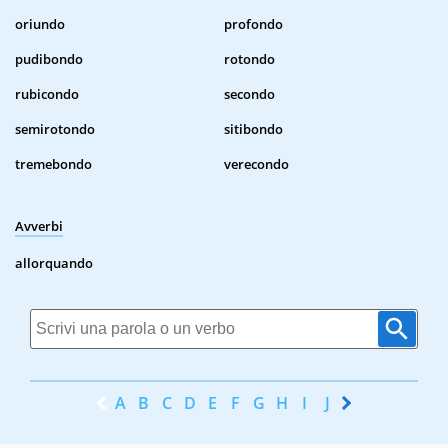
oriundo
profondo
pudibondo
rotondo
rubicondo
secondo
semirotondo
sitibondo
tremebondo
verecondo
Avverbi
allorquando
A
B
C
D
E
F
G
H
I
J
K
L
M
N