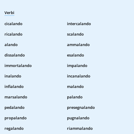
Verbi
cicalando
intercalando
ricalando
scalando
alando
ammalando
dissalando
esalando
immortalando
impalando
inalando
incanalando
infialando
malando
marsalando
palando
pedalando
presegnalando
propalando
pugnalando
regalando
riammalando