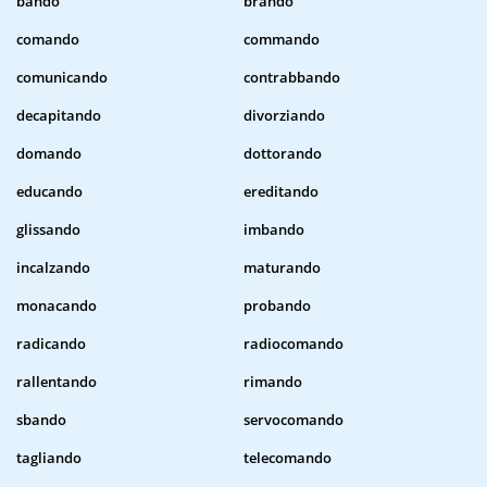
bando
brando
comando
commando
comunicando
contrabbando
decapitando
divorziando
domando
dottorando
educando
ereditando
glissando
imbando
incalzando
maturando
monacando
probando
radicando
radiocomando
rallentando
rimando
sbando
servocomando
tagliando
telecomando