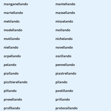
manganellando
mantellando
martellando
massellando
metilando
miscelando
modellando
mollando
mutilando
nichelando
niellando
novellando
orpellando
oscillando
pelando
pennellando
piallando
piastrellando
picchierellando
pilando
pillando
postillando
presellando
prillando
profilando
protocollando