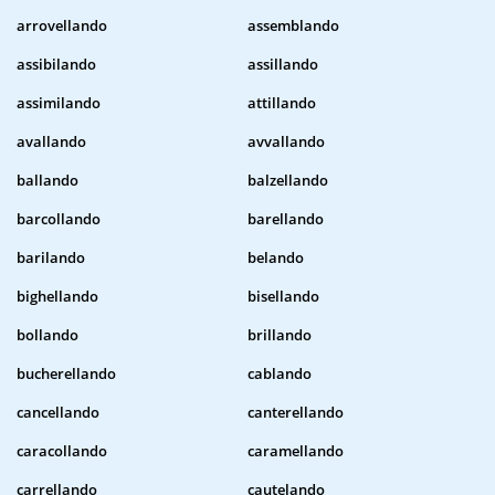
arrovellando
assemblando
assibilando
assillando
assimilando
attillando
avallando
avvallando
ballando
balzellando
barcollando
barellando
barilando
belando
bighellando
bisellando
bollando
brillando
bucherellando
cablando
cancellando
canterellando
caracollando
caramellando
carrellando
cautelando