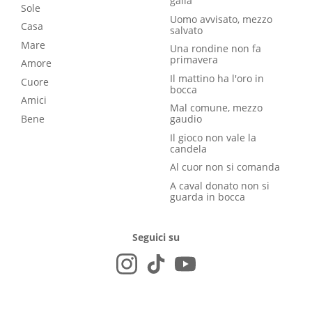
galla
Sole
Uomo avvisato, mezzo
Casa
salvato
Mare
Una rondine non fa
primavera
Amore
Il mattino ha l'oro in
Cuore
bocca
Amici
Mal comune, mezzo
Bene
gaudio
Il gioco non vale la
candela
Al cuor non si comanda
A caval donato non si
guarda in bocca
Seguici su