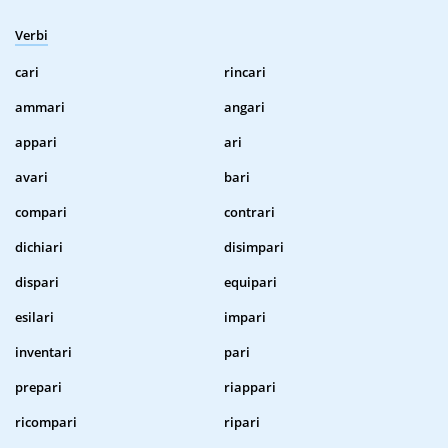
Verbi
cari
rincari
ammari
angari
appari
ari
avari
bari
compari
contrari
dichiari
disimpari
dispari
equipari
esilari
impari
inventari
pari
prepari
riappari
ricompari
ripari