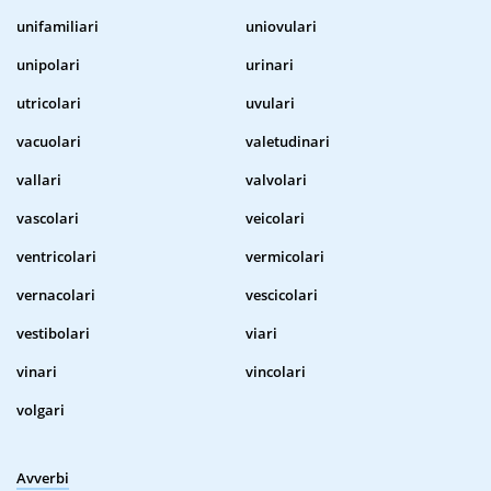
unifamiliari
uniovulari
unipolari
urinari
utricolari
uvulari
vacuolari
valetudinari
vallari
valvolari
vascolari
veicolari
ventricolari
vermicolari
vernacolari
vescicolari
vestibolari
viari
vinari
vincolari
volgari
Avverbi