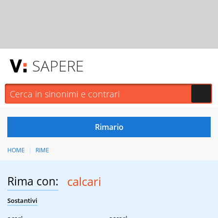
SAPERE
HOME
RIME
Rima con:
calcari
Sostantivi