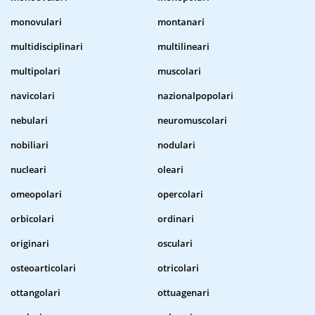
monovulari
montanari
multidisciplinari
multilineari
multipolari
muscolari
navicolari
nazionalpopolari
nebulari
neuromuscolari
nobiliari
nodulari
nucleari
oleari
omeopolari
opercolari
orbicolari
ordinari
originari
osculari
osteoarticolari
otricolari
ottangolari
ottuagenari