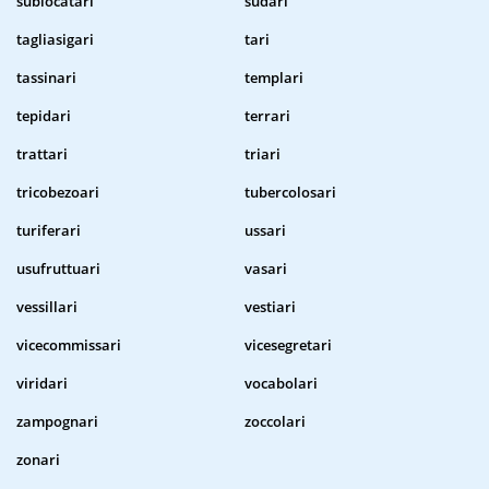
sublocatari
sudari
tagliasigari
tari
tassinari
templari
tepidari
terrari
trattari
triari
tricobezoari
tubercolosari
turiferari
ussari
usufruttuari
vasari
vessillari
vestiari
vicecommissari
vicesegretari
viridari
vocabolari
zampognari
zoccolari
zonari