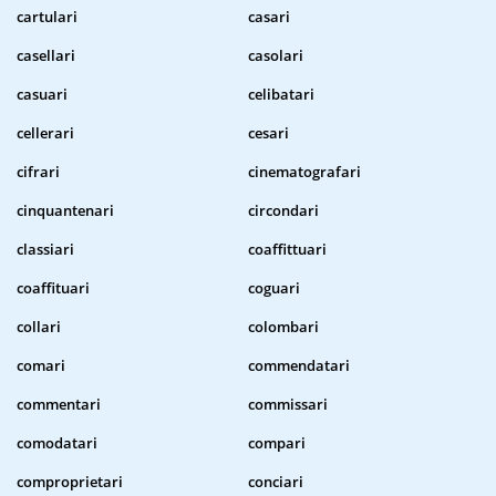
cartulari
casari
casellari
casolari
casuari
celibatari
cellerari
cesari
cifrari
cinematografari
cinquantenari
circondari
classiari
coaffittuari
coaffituari
coguari
collari
colombari
comari
commendatari
commentari
commissari
comodatari
compari
comproprietari
conciari