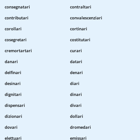
consegnatari
contraltari
contributari
convalescenziari
corollari
cortinari
cosegretari
costitutari
cremortartari
curari
danari
datari
delfinari
denari
desinari
diari
dignitari
dinari
dispensari
divari
dizionari
dollari
dovari
dromedari
elettuari
emissari