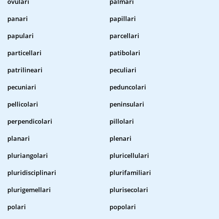
ovulari
palmari
panari
papillari
papulari
parcellari
particellari
patibolari
patrilineari
peculiari
pecuniari
peduncolari
pellicolari
peninsulari
perpendicolari
pillolari
planari
plenari
pluriangolari
pluricellulari
pluridisciplinari
plurifamiliari
plurigemellari
plurisecolari
polari
popolari