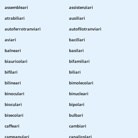
assembleari
assistenziari
atrabiliari
ausiliari
autoferrotranviari
autofilotranviari
aviari
bacillari
balneari
basilari
biauricolari
bifamiliari
bifilari
biliari
bilineari
bimolecolari
binoculari
binucleari
bioculari
bipolari
bisecolari
bulbari
caffeari
cambiari
campanulari
canalicolari