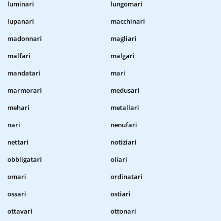
luminari
lungomari
lupanari
macchinari
madonnari
magliari
malfari
malgari
mandatari
mari
marmorari
medusari
mehari
metallari
nari
nenufari
nettari
notiziari
obbligatari
oliari
omari
ordinatari
ossari
ostiari
ottavari
ottonari