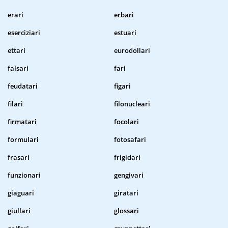
erari
erbari
eserciziari
estuari
ettari
eurodollari
falsari
fari
feudatari
figari
filari
filonucleari
firmatari
focolari
formulari
fotosafari
frasari
frigidari
funzionari
gengivari
giaguari
giratari
giullari
glossari