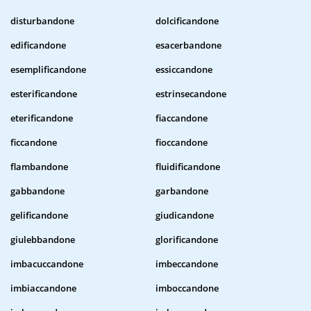
disturbandone
dolcificandone
edificandone
esacerbandone
esemplificandone
essiccandone
esterificandone
estrinsecandone
eterificandone
fiaccandone
ficcandone
fioccandone
flambandone
fluidificandone
gabbandone
garbandone
gelificandone
giudicandone
giulebbandone
glorificandone
imbacuccandone
imbeccandone
imbiaccandone
imboccandone