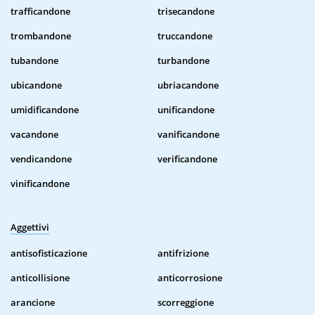
trafficandone
trisecandone
trombandone
truccandone
tubandone
turbandone
ubicandone
ubriacandone
umidificandone
unificandone
vacandone
vanificandone
vendicandone
verificandone
vinificandone
Aggettivi
antisofisticazione
antifrizione
anticollisione
anticorrosione
arancione
scorreggione