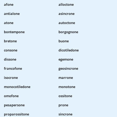
afone
alloctone
antialone
asincrone
atone
autoctone
bontempone
borgognone
bretone
buone
consone
dicotiledone
dissone
egemone
francofone
geosincrone
isocrone
marrone
monocotiledone
monotone
omofone
ossitone
pesapersone
prone
proparossitone
sincrone