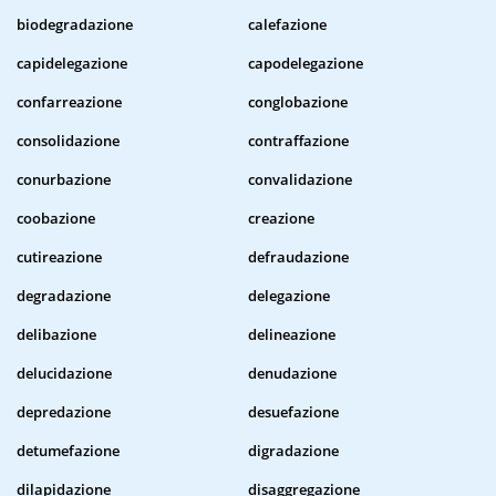
biodegradazione
calefazione
capidelegazione
capodelegazione
confarreazione
conglobazione
consolidazione
contraffazione
conurbazione
convalidazione
coobazione
creazione
cutireazione
defraudazione
degradazione
delegazione
delibazione
delineazione
delucidazione
denudazione
depredazione
desuefazione
detumefazione
digradazione
dilapidazione
disaggregazione