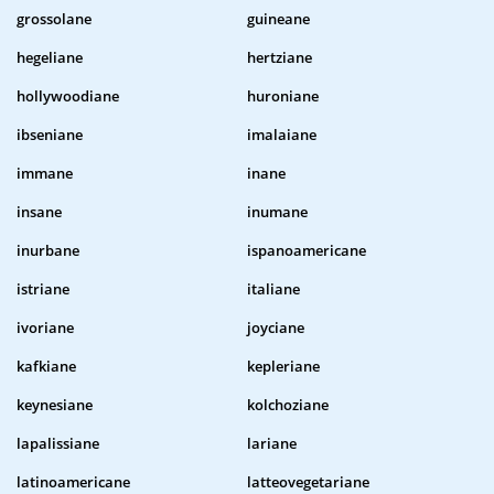
grossolane
guineane
hegeliane
hertziane
hollywoodiane
huroniane
ibseniane
imalaiane
immane
inane
insane
inumane
inurbane
ispanoamericane
istriane
italiane
ivoriane
joyciane
kafkiane
kepleriane
keynesiane
kolchoziane
lapalissiane
lariane
latinoamericane
latteovegetariane