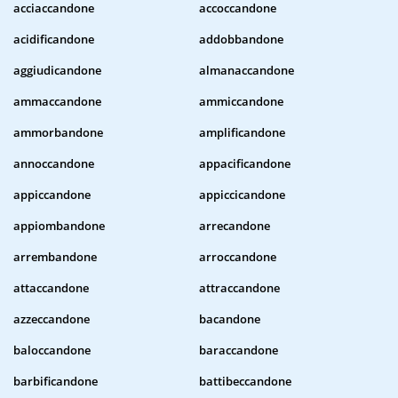
acciaccandone
accoccandone
acidificandone
addobbandone
aggiudicandone
almanaccandone
ammaccandone
ammiccandone
ammorbandone
amplificandone
annoccandone
appacificandone
appiccandone
appiccicandone
appiombandone
arrecandone
arrembandone
arroccandone
attaccandone
attraccandone
azzeccandone
bacandone
baloccandone
baraccandone
barbificandone
battibeccandone