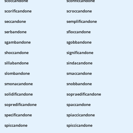
scoccandone
sconficcandone
scorificandone
scroccandone
seccandone
semplificandone
serbandone
sfioccandone
sgambandone
sgobbandone
shoccandone
significandone
sillabandone
sindacandone
slombandone
smaccandone
smonacandone
snobbandone
solidificandone
sopraedificandone
sopredificandone
spaccandone
specificandone
spiaccicandone
spiccandone
spiccicandone