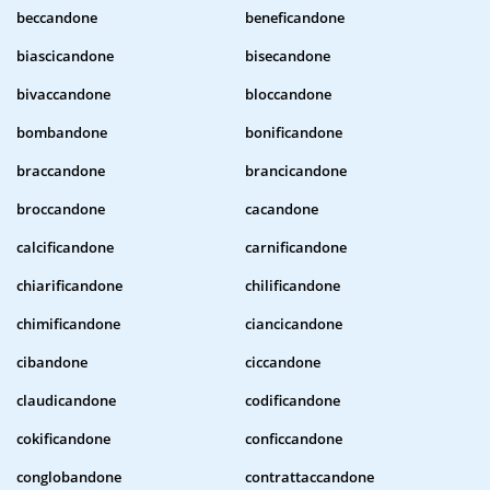
beccandone
beneficandone
biascicandone
bisecandone
bivaccandone
bloccandone
bombandone
bonificandone
braccandone
brancicandone
broccandone
cacandone
calcificandone
carnificandone
chiarificandone
chilificandone
chimificandone
ciancicandone
cibandone
ciccandone
claudicandone
codificandone
cokificandone
conficcandone
conglobandone
contrattaccandone