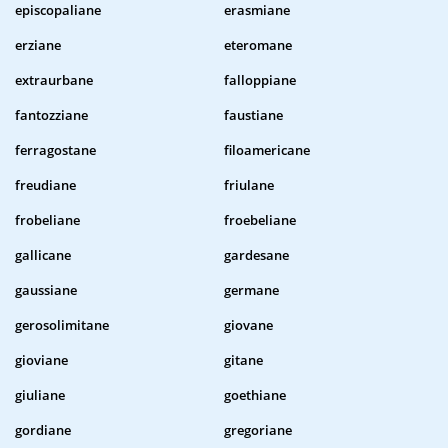
episcopaliane
erasmiane
erziane
eteromane
extraurbane
falloppiane
fantozziane
faustiane
ferragostane
filoamericane
freudiane
friulane
frobeliane
froebeliane
gallicane
gardesane
gaussiane
germane
gerosolimitane
giovane
gioviane
gitane
giuliane
goethiane
gordiane
gregoriane