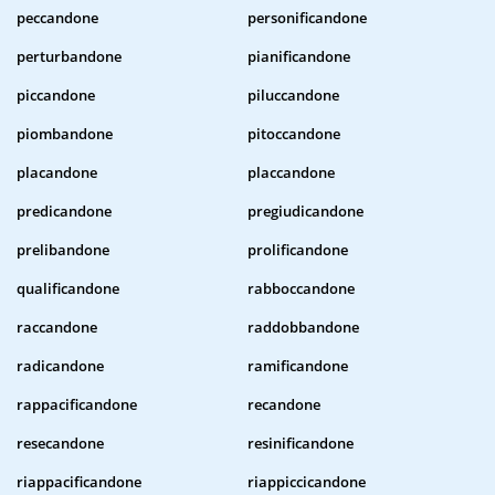
peccandone
personificandone
perturbandone
pianificandone
piccandone
piluccandone
piombandone
pitoccandone
placandone
placcandone
predicandone
pregiudicandone
prelibandone
prolificandone
qualificandone
rabboccandone
raccandone
raddobbandone
radicandone
ramificandone
rappacificandone
recandone
resecandone
resinificandone
riappacificandone
riappiccicandone