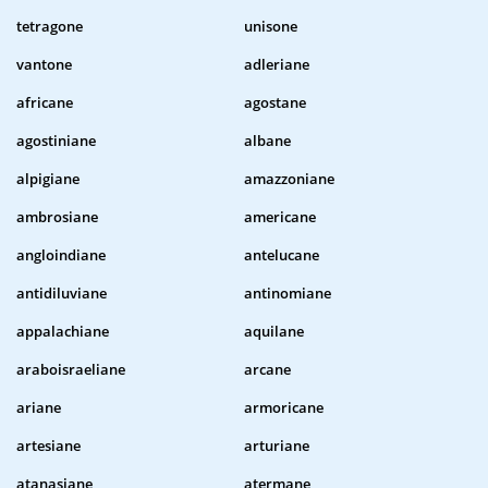
tetragone
unisone
vantone
adleriane
africane
agostane
agostiniane
albane
alpigiane
amazzoniane
ambrosiane
americane
angloindiane
antelucane
antidiluviane
antinomiane
appalachiane
aquilane
araboisraeliane
arcane
ariane
armoricane
artesiane
arturiane
atanasiane
atermane