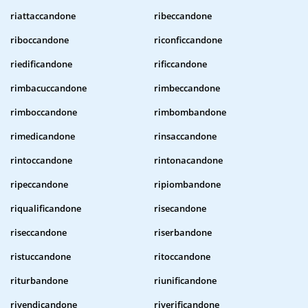
riattaccandone
ribeccandone
riboccandone
riconficcandone
riedificandone
rificcandone
rimbacuccandone
rimbeccandone
rimboccandone
rimbombandone
rimedicandone
rinsaccandone
rintoccandone
rintonacandone
ripeccandone
ripiombandone
riqualificandone
risecandone
riseccandone
riserbandone
ristuccandone
ritoccandone
riturbandone
riunificandone
rivendicandone
riverificandone