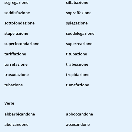
segregazione
sillabazione
soddisfazione
sopraffazione
sottofondazione
spiegazione
stupefazione
suddelegazione
superfecondazione
superreazione
tariffazione
titubazione
torrefazione
trabeazione
trasudazione
trepidazione
tubazione
tumefazione
Verbi
abbarbicandone
abboccandone
abdicandone
accecandone