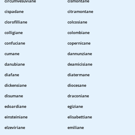
circumvesuviane
cismontane
cispadane
citramontane
clorofilliane
colcosiane
colligiane
colombiane
confuciane
copernicane
cumane
dannunziane
danubiane
deamicisiane
diafane
diatermane
dickensiane
diocesane
disumane
draconiane
edoardiane
egiziane
einsteiniane
elisabettiane
elzeviriane
emiliane