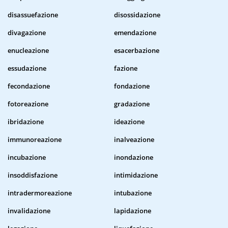
disassuefazione
disossidazione
divagazione
emendazione
enucleazione
esacerbazione
essudazione
fazione
fecondazione
fondazione
fotoreazione
gradazione
ibridazione
ideazione
immunoreazione
inalveazione
incubazione
inondazione
insoddisfazione
intimidazione
intradermoreazione
intubazione
invalidazione
lapidazione