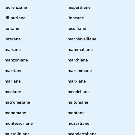
laurenziane
leopardiane
lillipuziane
linneane
lontane
luculliane
luterane
machiavelliane
malsane
mammaliane
manzoniane
marchiane
marciane
maremmane
mariane
marxiane
mediane
mendeliane
micronesiane
miltoniane
monomane
montane
montessoriane
mozartiane
mussoliniane
neandertaliane