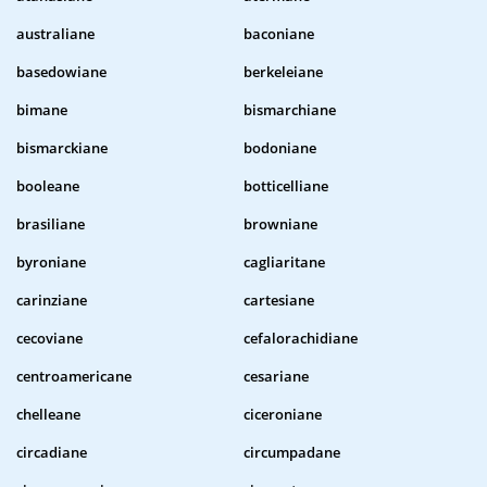
australiane
baconiane
basedowiane
berkeleiane
bimane
bismarchiane
bismarckiane
bodoniane
booleane
botticelliane
brasiliane
browniane
byroniane
cagliaritane
carinziane
cartesiane
cecoviane
cefalorachidiane
centroamericane
cesariane
chelleane
ciceroniane
circadiane
circumpadane