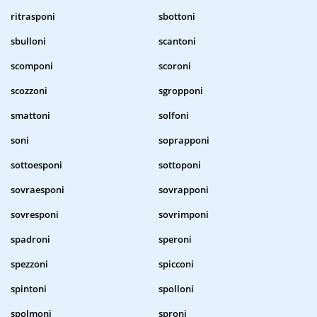
ritrasponi
sbottoni
sbulloni
scantoni
scomponi
scoroni
scozzoni
sgropponi
smattoni
solfoni
soni
soprapponi
sottoesponi
sottoponi
sovraesponi
sovrapponi
sovresponi
sovrimponi
spadroni
speroni
spezzoni
spicconi
spintoni
spolloni
spolmoni
sproni