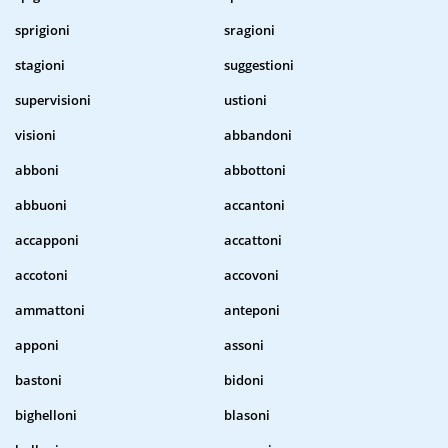
sprigioni
sragioni
stagioni
suggestioni
supervisioni
ustioni
visioni
abbandoni
abboni
abbottoni
abbuoni
accantoni
accapponi
accattoni
accotoni
accovoni
ammattoni
anteponi
apponi
assoni
bastoni
bidoni
bighelloni
blasoni