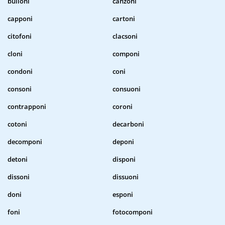
bulloni
canzoni
capponi
cartoni
citofoni
clacsoni
cloni
componi
condoni
coni
consoni
consuoni
contrapponi
coroni
cotoni
decarboni
decomponi
deponi
detoni
disponi
dissoni
dissuoni
doni
esponi
foni
fotocomponi