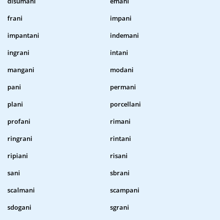
disumani
emani
frani
impani
impantani
indemani
ingrani
intani
mangani
modani
pani
permani
plani
porcellani
profani
rimani
ringrani
rintani
ripiani
risani
sani
sbrani
scalmani
scampani
sdogani
sgrani