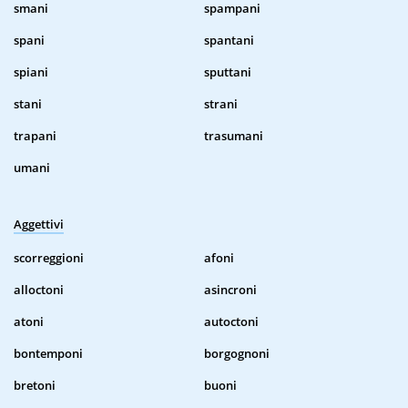
smani
spampani
spani
spantani
spiani
sputtani
stani
strani
trapani
trasumani
umani
Aggettivi
scorreggioni
afoni
alloctoni
asincroni
atoni
autoctoni
bontemponi
borgognoni
bretoni
buoni