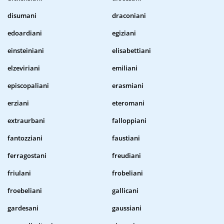
disumani
draconiani
edoardiani
egiziani
einsteiniani
elisabettiani
elzeviriani
emiliani
episcopaliani
erasmiani
erziani
eteromani
extraurbani
falloppiani
fantozziani
faustiani
ferragostani
freudiani
friulani
frobeliani
froebeliani
gallicani
gardesani
gaussiani