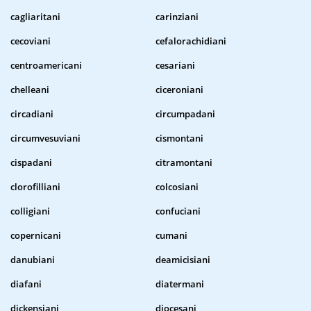
cagliaritani
carinziani
cecoviani
cefalorachidiani
centroamericani
cesariani
chelleani
ciceroniani
circadiani
circumpadani
circumvesuviani
cismontani
cispadani
citramontani
clorofilliani
colcosiani
colligiani
confuciani
copernicani
cumani
danubiani
deamicisiani
diafani
diatermani
dickensiani
diocesani