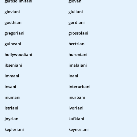
gerosolimitani
giovani
gioviani
giuliani
goethiani
gordiani
gregoriani
grossolani
guineani
hertziani
hollywoodiani
huroniani
ibseniani
imalaiani
immani
inani
insani
interurbani
inumani
inurbani
istriani
ivoriani
joyciani
kafkiani
kepleriani
keynesiani