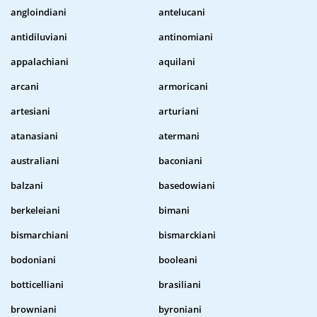
angloindiani
antelucani
antidiluviani
antinomiani
appalachiani
aquilani
arcani
armoricani
artesiani
arturiani
atanasiani
atermani
australiani
baconiani
balzani
basedowiani
berkeleiani
bimani
bismarchiani
bismarckiani
bodoniani
booleani
botticelliani
brasiliani
browniani
byroniani