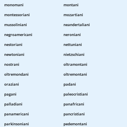
monomani
montani
montessoriani
mozartiani
mussoliniani
neandertaliani
negroamericani
neroniani
nestoriani
nettuniani
newtoniani
nietzschiani
nostrani
oltramontani
oltremondani
oltremontani
oraziani
padani
pagani
paleocristiani
palladiani
panafricani
panamericani
pancristiani
parkinsoniani
pedemontani