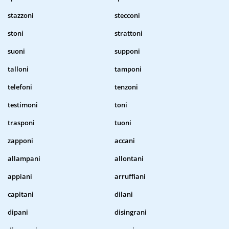
stazzoni
stecconi
stoni
strattoni
suoni
supponi
talloni
tamponi
telefoni
tenzoni
testimoni
toni
trasponi
tuoni
zapponi
accani
allampani
allontani
appiani
arruffiani
capitani
dilani
dipani
disingrani