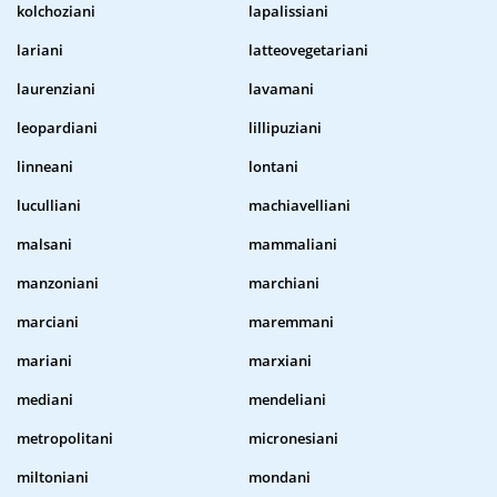
kolchoziani
lapalissiani
lariani
latteovegetariani
laurenziani
lavamani
leopardiani
lillipuziani
linneani
lontani
luculliani
machiavelliani
malsani
mammaliani
manzoniani
marchiani
marciani
maremmani
mariani
marxiani
mediani
mendeliani
metropolitani
micronesiani
miltoniani
mondani