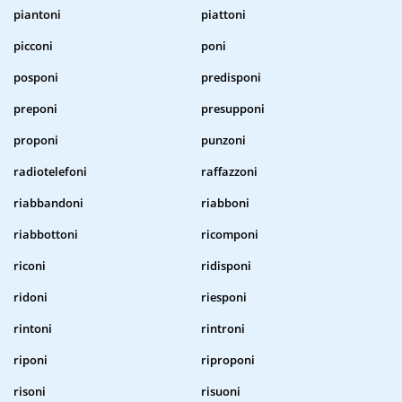
piantoni
piattoni
picconi
poni
posponi
predisponi
preponi
presupponi
proponi
punzoni
radiotelefoni
raffazzoni
riabbandoni
riabboni
riabbottoni
ricomponi
riconi
ridisponi
ridoni
riesponi
rintoni
rintroni
riponi
riproponi
risoni
risuoni