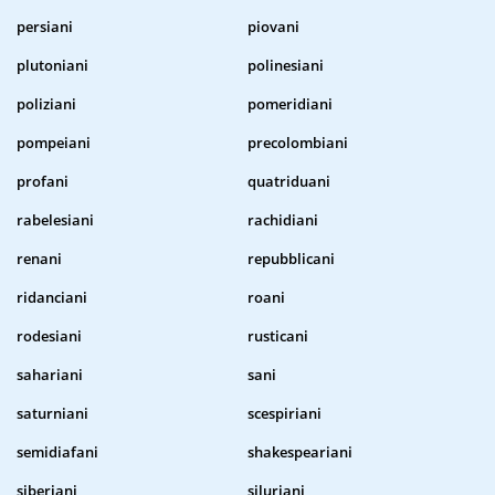
persiani
piovani
plutoniani
polinesiani
poliziani
pomeridiani
pompeiani
precolombiani
profani
quatriduani
rabelesiani
rachidiani
renani
repubblicani
ridanciani
roani
rodesiani
rusticani
sahariani
sani
saturniani
scespiriani
semidiafani
shakespeariani
siberiani
siluriani