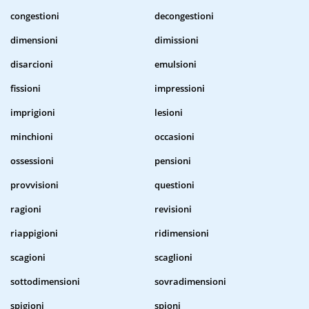
congestioni
decongestioni
dimensioni
dimissioni
disarcioni
emulsioni
fissioni
impressioni
imprigioni
lesioni
minchioni
occasioni
ossessioni
pensioni
provvisioni
questioni
ragioni
revisioni
riappigioni
ridimensioni
scagioni
scaglioni
sottodimensioni
sovradimensioni
spigioni
spioni