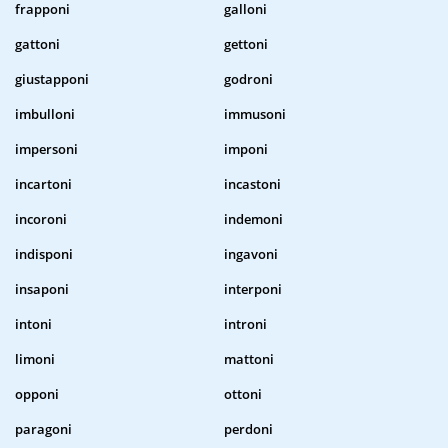
frapponi
galloni
gattoni
gettoni
giustapponi
godroni
imbulloni
immusoni
impersoni
imponi
incartoni
incastoni
incoroni
indemoni
indisponi
ingavoni
insaponi
interponi
intoni
introni
limoni
mattoni
opponi
ottoni
paragoni
perdoni