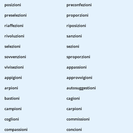
posizioni
preconfezioni
preselezioni
proporzioni
riaffezioni
riposizioni
rivoluzioni
sanzioni
selezioni
sezioni
sovvenzioni
sproporzioni
vivisezioni
appassioni
appigioni
approvvigioni
arpioni
autosuggestioni
bastioni
cagioni
campioni
carpioni
coglioni
commissioni
compassioni
concioni