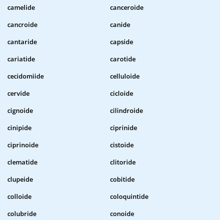
camelide
canceroide
cancroide
canide
cantaride
capside
cariatide
carotide
cecidomiide
celluloide
cervide
cicloide
cignoide
cilindroide
cinipide
ciprinide
ciprinoide
cistoide
clematide
clitoride
clupeide
cobitide
colloide
coloquintide
colubride
conoide