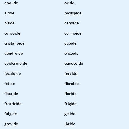
apolide
aride
avide
bicuspide
bifide
candide
concoide
cormoide
cristalloide
cupide
dendroide
elicoide
epidermoide
eunucoide
fecaloide
fervide
fetide
fibroide
flaccide
floride
fratricide
frigide
fulgide
gelide
gravide
ibride