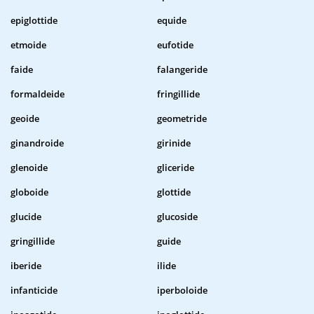
epiglottide
equide
etmoide
eufotide
faide
falangeride
formaldeide
fringillide
geoide
geometride
ginandroide
girinide
glenoide
gliceride
globoide
glottide
glucide
glucoside
gringillide
guide
iberide
ilide
infanticide
iperboloide