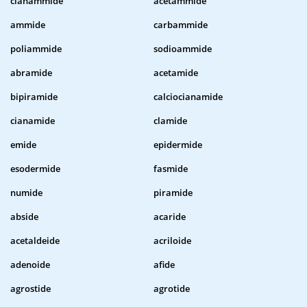
cianammide
acetammide
ammide
carbammide
poliammide
sodioammide
abramide
acetamide
bipiramide
calciocianamide
cianamide
clamide
emide
epidermide
esodermide
fasmide
numide
piramide
abside
acaride
acetaldeide
acriloide
adenoide
afide
agrostide
agrotide