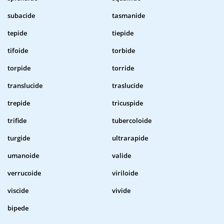
subacide
tasmanide
tepide
tiepide
tifoide
torbide
torpide
torride
translucide
traslucide
trepide
tricuspide
trifide
tubercoloide
turgide
ultrarapide
umanoide
valide
verrucoide
viriloide
viscide
vivide
bipede