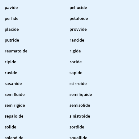
pavide
pellucide
perfide
petaloide
placide
provvide
putride
rancide
reumatoide
rigide
ripide
roride
ruvide
sapide
sasanide
scirroide
semifluide
semiliquide
semirigide
semisolide
sepaloide
sinistroide
solide
sordide
splendide
squallide