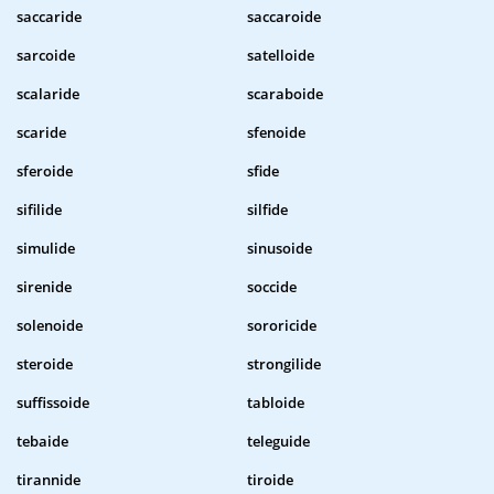
saccaride
saccaroide
sarcoide
satelloide
scalaride
scaraboide
scaride
sfenoide
sferoide
sfide
sifilide
silfide
simulide
sinusoide
sirenide
soccide
solenoide
sororicide
steroide
strongilide
suffissoide
tabloide
tebaide
teleguide
tirannide
tiroide