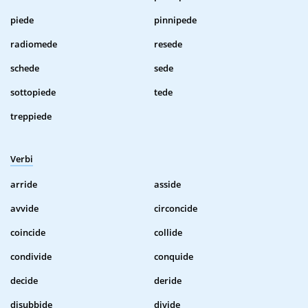
piede
pinnipede
radiomede
resede
schede
sede
sottopiede
tede
treppiede
Verbi
arride
asside
avvide
circoncide
coincide
collide
condivide
conquide
decide
deride
disubbide
divide