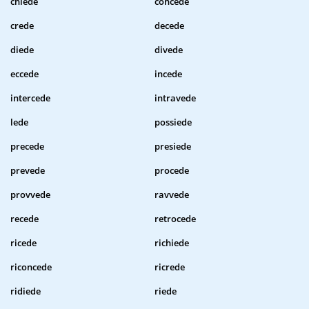
chiede
concede
crede
decede
diede
divede
eccede
incede
intercede
intravede
lede
possiede
precede
presiede
prevede
procede
provvede
ravvede
recede
retrocede
ricede
richiede
riconcede
ricrede
ridiede
riede