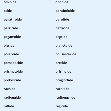
ominide
ononide
otide
paraboloide
paratiroide
parotide
parricide
patricide
pegamoide
peptide
pisside
planetoide
polaroide
polisaccaride
pomadaside
preside
prismatoide
prismoide
proboscide
proglottide
rachide
rachitide
radioguide
radionuclide
rallide
regicide