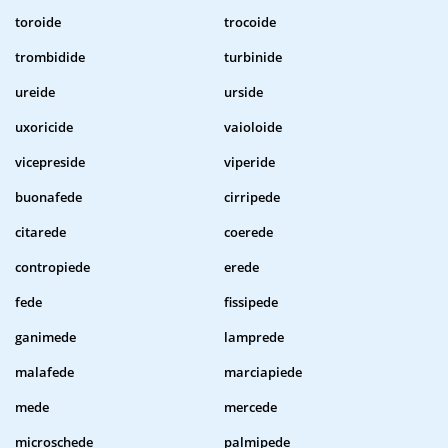
toroide
trocoide
trombidide
turbinide
ureide
urside
uxoricide
vaioloide
vicepreside
viperide
buonafede
cirripede
citarede
coerede
contropiede
erede
fede
fissipede
ganimede
lamprede
malafede
marciapiede
mede
mercede
microschede
palmipede