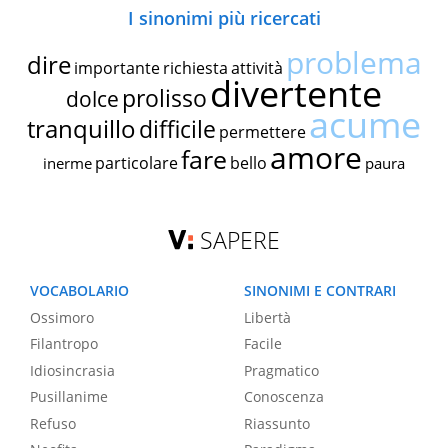
I sinonimi più ricercati
problema
dire
importante
richiesta
attività
divertente
prolisso
dolce
acume
tranquillo
difficile
permettere
amore
fare
particolare
bello
inerme
paura
SAPERE
VOCABOLARIO
SINONIMI E CONTRARI
Ossimoro
Libertà
Filantropo
Facile
Idiosincrasia
Pragmatico
Pusillanime
Conoscenza
Refuso
Riassunto