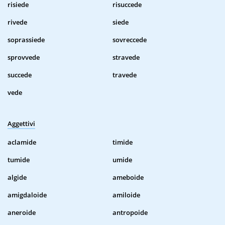
risiede
risuccede
rivede
siede
soprassiede
sovreccede
sprovvede
stravede
succede
travede
vede
Aggettivi
aclamide
timide
tumide
umide
algide
ameboide
amigdaloide
amiloide
aneroide
antropoide