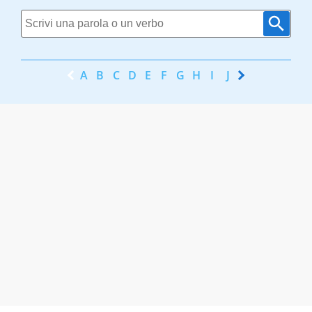
A
B
C
D
E
F
G
H
I
J
K
L
M
N