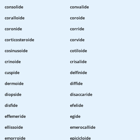
consolide
convalide
coralloide
coroide
coronide
corride
corticosteroide
corvide
cosinusoide
cotiloide
crinoide
crisalide
cuspide
delfinide
dermoide
diffide
diopside
disaccaride
disfide
efelide
effemeride
egide
ellissoide
emerocallide
emorroide
epicicloide