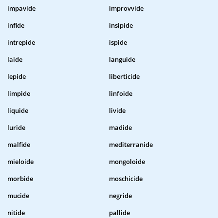
impavide
improvvide
infide
insipide
intrepide
ispide
laide
languide
lepide
liberticide
limpide
linfoide
liquide
livide
luride
madide
malfide
mediterranide
mieloide
mongoloide
morbide
moschicide
mucide
negride
nitide
pallide