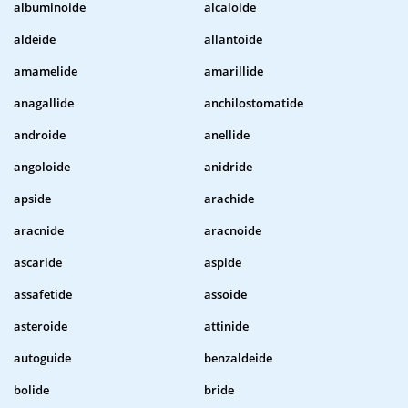
albuminoide
alcaloide
aldeide
allantoide
amamelide
amarillide
anagallide
anchilostomatide
androide
anellide
angoloide
anidride
apside
arachide
aracnide
aracnoide
ascaride
aspide
assafetide
assoide
asteroide
attinide
autoguide
benzaldeide
bolide
bride