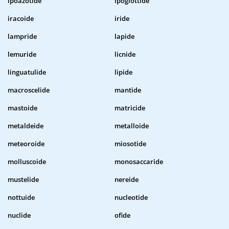
ipoazotide
ipoglottide
iracoide
iride
lampride
lapide
lemuride
licnide
linguatulide
lipide
macroscelide
mantide
mastoide
matricide
metaldeide
metalloide
meteoroide
miosotide
molluscoide
monosaccaride
mustelide
nereide
nottuide
nucleotide
nuclide
ofide