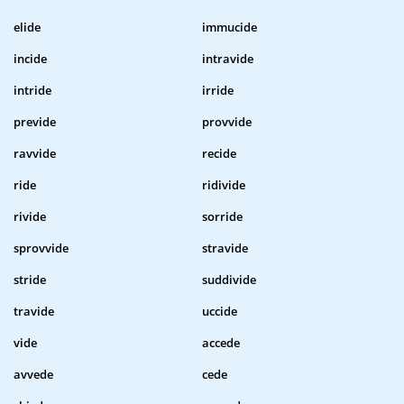
elide
immucide
incide
intravide
intride
irride
previde
provvide
ravvide
recide
ride
ridivide
rivide
sorride
sprovvide
stravide
stride
suddivide
travide
uccide
vide
accede
avvede
cede