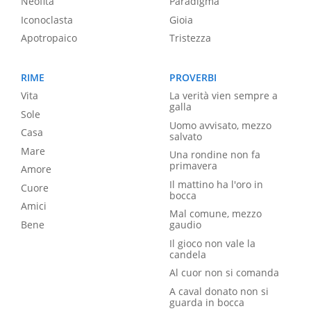
Neofita
Paradigma
Iconoclasta
Gioia
Apotropaico
Tristezza
RIME
PROVERBI
Vita
La verità vien sempre a
galla
Sole
Uomo avvisato, mezzo
Casa
salvato
Mare
Una rondine non fa
primavera
Amore
Il mattino ha l'oro in
Cuore
bocca
Amici
Mal comune, mezzo
Bene
gaudio
Il gioco non vale la
candela
Al cuor non si comanda
A caval donato non si
guarda in bocca