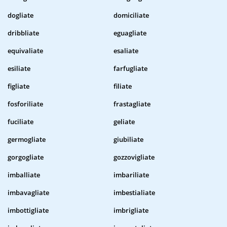
dogliate
domiciliate
dribbliate
eguagliate
equivaliate
esaliate
esiliate
farfugliate
figliate
filiate
fosforiliate
frastagliate
fuciliate
geliate
germogliate
giubiliate
gorgogliate
gozzovigliate
imballiate
imbariliate
imbavagliate
imbestialiate
imbottigliate
imbrigliate