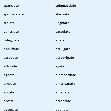
spanciate
spiumacciate
sprimacciate
stacciate
troiate
unghiate
vanesiate
vassoiate
veleggiate
abate
abbuffate
acciugate
acrobate
aerobrigate
affricate
agate
agnate
alambardate
ambate
americanate
ancate
antenate
arcate
arrancate
avvocate
badilate