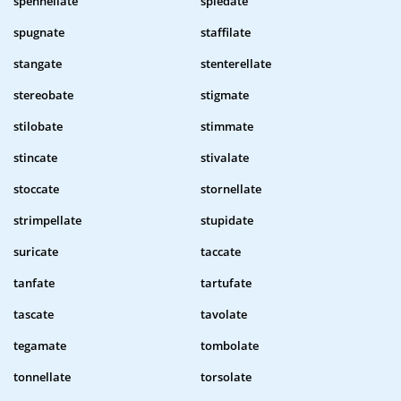
spennellate
spiedate
spugnate
staffilate
stangate
stenterellate
stereobate
stigmate
stilobate
stimmate
stincate
stivalate
stoccate
stornellate
strimpellate
stupidate
suricate
taccate
tanfate
tartufate
tascate
tavolate
tegamate
tombolate
tonnellate
torsolate