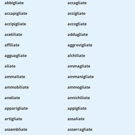
abbigliate
accagliate
accapigliate
accigliate
accipigliate
accogliate
acetiliate
addugliate
affiliate
aggrovigliate
agguagliate
alchiliate
aliate
ammagliate
ammaliate
ammanigliate
ammobiliate
ammogliate
aneliate
annichiliate
apparigliate
appigliate
artigliate
assaliate
assembliate
asserragliate