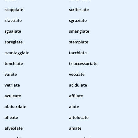
scoppiate
scriteriate
sfacciate
sgraziate
sguaiate
smangiate
spregiate
stempiate
svantaggiate
tarchiate
tonchiate
triaccessoriate
vaiate
vecciate
vetriate
acidulate
aculeate
affilate
alabardate
alate
alleate
altolocate
alveolate
amate