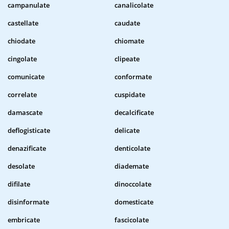
campanulate
canalicolate
castellate
caudate
chiodate
chiomate
cingolate
clipeate
comunicate
conformate
correlate
cuspidate
damascate
decalcificate
deflogisticate
delicate
denazificate
denticolate
desolate
diademate
difilate
dinoccolate
disinformate
domesticate
embricate
fascicolate