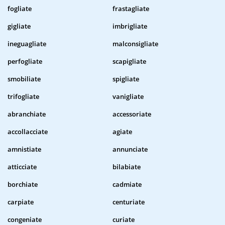
fogliate
frastagliate
gigliate
imbrigliate
ineguagliate
malconsigliate
perfogliate
scapigliate
smobiliate
spigliate
trifogliate
vanigliate
abranchiate
accessoriate
accollacciate
agiate
amnistiate
annunciate
atticciate
bilabiate
borchiate
cadmiate
carpiate
centuriate
congeniate
curiate