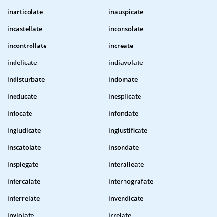
inarticolate
inauspicate
incastellate
inconsolate
incontrollate
increate
indelicate
indiavolate
indisturbate
indomate
ineducate
inesplicate
infocate
infondate
ingiudicate
ingiustificate
inscatolate
insondate
inspiegate
interalleate
intercalate
internografate
interrelate
invendicate
inviolate
irrelate