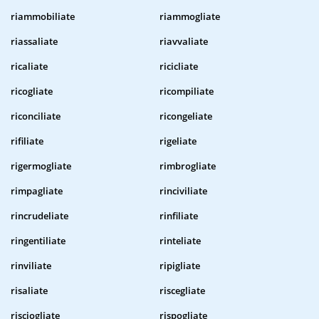
riammobiliate
riammogliate
riassaliate
riavvaliate
ricaliate
ricicliate
ricogliate
ricompiliate
riconciliate
ricongeliate
rifiliate
rigeliate
rigermogliate
rimbrogliate
rimpagliate
rinciviliate
rincrudeliate
rinfiliate
ringentiliate
rinteliate
rinviliate
ripigliate
risaliate
riscegliate
risciogliate
rispogliate