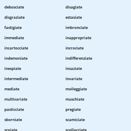
debosciate
disagiate
disgraziate
estasiate
fastigiate
imbronciate
immediate
inappropriate
incartocciate
incrociate
indemoniate
indifferenziate
inespiate
insaziate
intermediate
invariate
mediate
molleggiate
multivariate
muschiate
pasticciate
pregiate
sborniate
scamiciate
scoiate
scollacciate