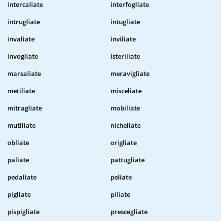
intercaliate
interfogliate
intrugliate
intugliate
invaliate
inviliate
invogliate
isteriliate
marsaliate
meravigliate
metiliate
misceliate
mitragliate
mobiliate
mutiliate
nicheliate
obliate
origliate
paliate
pattugliate
pedaliate
peliate
pigliate
piliate
pispigliate
prescegliate