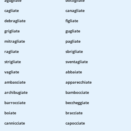
agugliate
bottigliate
cagliate
canagliate
debragliate
figliate
grigliate
gugliate
mitragliate
pagliate
ragliate
sbrigliate
strigliate
sventagliate
vagliate
abbaiate
ambasciate
apparecchiate
archibugiate
bambocciate
barrocciate
beccheggiate
boiate
bracciate
cannicciate
capocciate