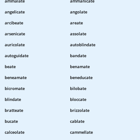
ammalate
ammanicate
angelicate
angolate
arcibeate
areate
arsenicate
assolate
auricolate
autoblindate
autoguidate
bandate
beate
benamate
beneamate
beneducate
bicromate
bilobate
blindate
bloccate
bratteate
brizzolate
bucate
cablate
calceolate
cammellate