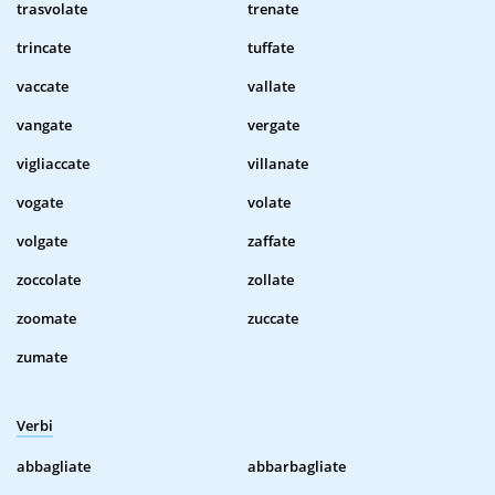
trasvolate
trenate
trincate
tuffate
vaccate
vallate
vangate
vergate
vigliaccate
villanate
vogate
volate
volgate
zaffate
zoccolate
zollate
zoomate
zuccate
zumate
Verbi
abbagliate
abbarbagliate