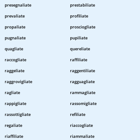
presegnaliate
prestabiliate
prevaliate
profiliate
propaliate
prosciogliate
pugnaliate
pupiliate
quagliate
quereliate
raccogliate
raffiliate
raggeliate
raggentiliate
raggrovigliate
ragguagliate
ragliate
rammagliate
rappigliate
rassomigliate
rassottigliate
refiliate
regaliate
riaccogliate
riaffiliate
riammaliate