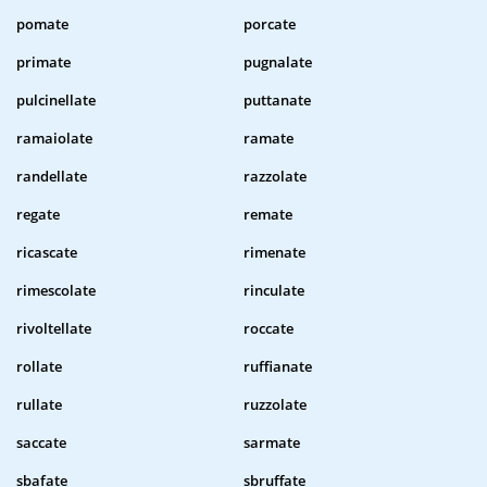
pomate
porcate
primate
pugnalate
pulcinellate
puttanate
ramaiolate
ramate
randellate
razzolate
regate
remate
ricascate
rimenate
rimescolate
rinculate
rivoltellate
roccate
rollate
ruffianate
rullate
ruzzolate
saccate
sarmate
sbafate
sbruffate