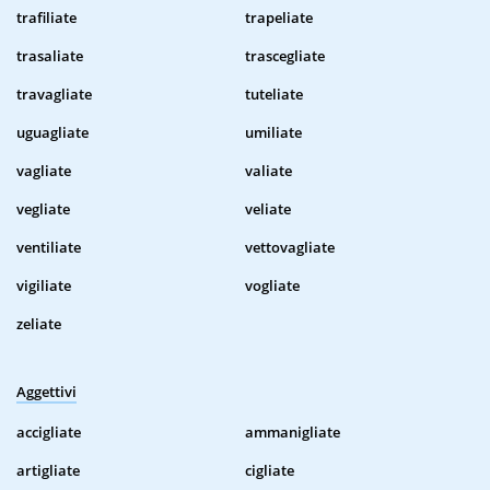
trafiliate
trapeliate
trasaliate
trascegliate
travagliate
tuteliate
uguagliate
umiliate
vagliate
valiate
vegliate
veliate
ventiliate
vettovagliate
vigiliate
vogliate
zeliate
Aggettivi
accigliate
ammanigliate
artigliate
cigliate