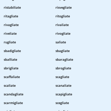
ristabiliate
risvegliate
ritagliate
ritogliate
rivagliate
rivaliate
riveliate
rivogliate
rugliate
saliate
sbadigliate
sbagliate
sballiate
sbaragliate
sbrigliate
sbrogliate
scaffaliate
scagliate
scaliate
scanaliate
scandagliate
scapigliate
scarmigliate
scegliate