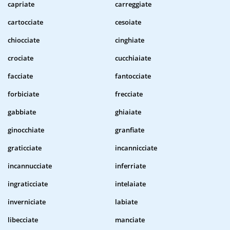
capriate
carreggiate
cartocciate
cesoiate
chiocciate
cinghiate
crociate
cucchiaiate
facciate
fantocciate
forbiciate
frecciate
gabbiate
ghiaiate
ginocchiate
granfiate
graticciate
incannicciate
incannucciate
inferriate
ingraticciate
intelaiate
inverniciate
labiate
libecciate
manciate