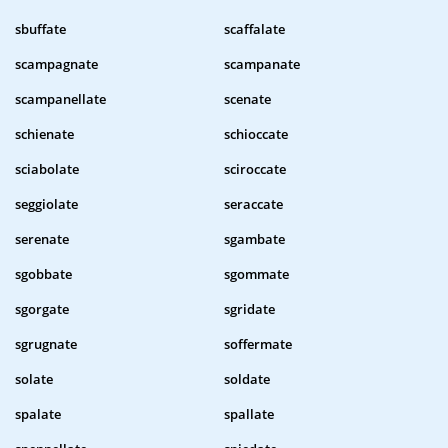
sbuffate
scaffalate
scampagnate
scampanate
scampanellate
scenate
schienate
schioccate
sciabolate
sciroccate
seggiolate
seraccate
serenate
sgambate
sgobbate
sgommate
sgorgate
sgridate
sgrugnate
soffermate
solate
soldate
spalate
spallate