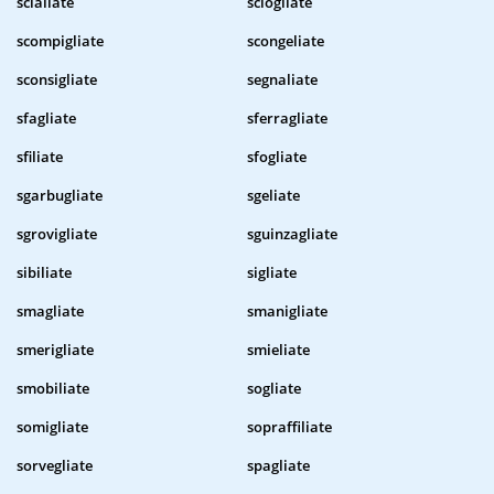
scialiate
sciogliate
scompigliate
scongeliate
sconsigliate
segnaliate
sfagliate
sferragliate
sfiliate
sfogliate
sgarbugliate
sgeliate
sgrovigliate
sguinzagliate
sibiliate
sigliate
smagliate
smanigliate
smerigliate
smieliate
smobiliate
sogliate
somigliate
sopraffiliate
sorvegliate
spagliate