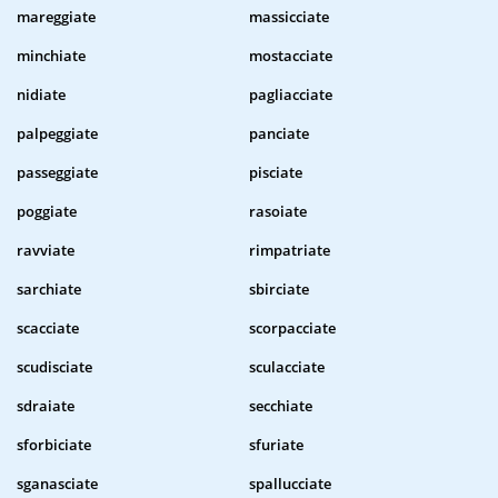
mareggiate
massicciate
minchiate
mostacciate
nidiate
pagliacciate
palpeggiate
panciate
passeggiate
pisciate
poggiate
rasoiate
ravviate
rimpatriate
sarchiate
sbirciate
scacciate
scorpacciate
scudisciate
sculacciate
sdraiate
secchiate
sforbiciate
sfuriate
sganasciate
spallucciate