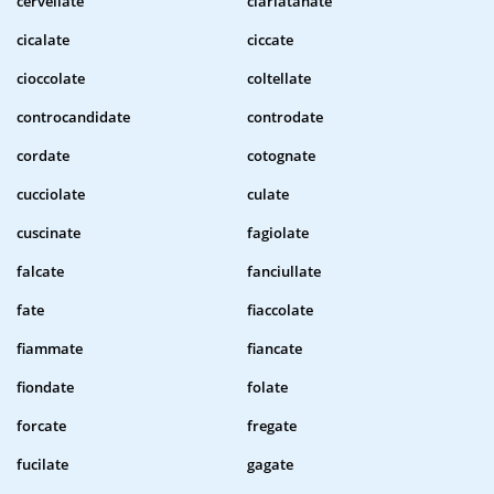
cervellate
ciarlatanate
cicalate
ciccate
cioccolate
coltellate
controcandidate
controdate
cordate
cotognate
cucciolate
culate
cuscinate
fagiolate
falcate
fanciullate
fate
fiaccolate
fiammate
fiancate
fiondate
folate
forcate
fregate
fucilate
gagate