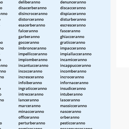
no
deliberanno
denunceranno
no
disacerberanno
discacceranno
anno
disincroceranno
dispiaceranno
o
distorceranno
disturberanno
o
esacerberanno
escresceranno
falceranno
fasceranno
garberanno
ghiacceranno
no
gocceranno
graticceranno
no
imbronceranno
impacceranno
o
impellicceranno
impiallacceranno
o
impiomberanno
incamiceranno
anno
incantucceranno
incappucceranno
anno
incocceranno
incomberanno
nno
incresceranno
incroceranno
infoiberanno
infornaceranno
o
ingraticceranno
insudiceranno
o
intrecceranno
intuberanno
nno
lanceranno
lasceranno
marceranno
massicceranno
minacceranno
nasceranno
officeranno
orberanno
no
perturberanno
pesticceranno
o
pomiceranno
preannunceranno