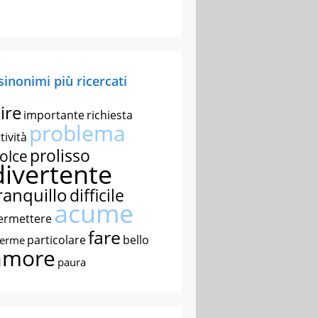
 sinonimi più ricercati
ire
importante
richiesta
problema
tività
prolisso
olce
divertente
ranquillo
difficile
acume
ermettere
fare
particolare
bello
nerme
amore
paura