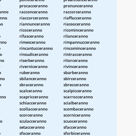
o
procacceranno
pronunceranno
ranno
racconceranno
raccorceranno
anno
riaccorceranno
riaffacceranno
no
riannunceranno
riassoceranno
ricoceranno
ricominceranno
o
rifasceranno
rilanceranno
nno
rimesceranno
rimpannucceranno
o
rincantucceranno
rincominceranno
no
rinsudiceranno
rintracceranno
no
riserberanno
ritorceranno
o
riverniceranno
rivinceranno
o
ruberanno
sbarberanno
nno
sbilanceranno
sbirceranno
o
sbraceranno
sbrecceranno
scalceranno
scalpicceranno
nno
scapricceranno
scarrocceranno
schiacceranno
scialberanno
scollacceranno
scombaceranno
scorceranno
scorniceranno
no
sculacceranno
scuoceranno
setacceranno
sfacceranno
o
sfoceranno
sforbiceranno