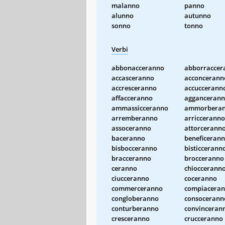
malanno
panno
alunno
autunno
sonno
tonno
Verbi
abbonacceranno
abborraccer
accasceranno
acconcerann
accresceranno
accuccerann
affacceranno
agganceran
ammassicceranno
ammorbera
arremberanno
arricceranno
assoceranno
attorcerann
baceranno
beneficeran
bisbocceranno
bisticcerann
bracceranno
brocceranno
ceranno
chioccerann
ciucceranno
coceranno
commerceranno
compiacera
congloberanno
consocerann
conturberanno
convinceran
cresceranno
crucceranno