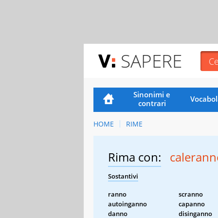
SAPERE
Sinonimi e
Vocabol
contrari
HOME
RIME
Rima con:
calerann
Sostantivi
ranno
scranno
autoinganno
capanno
danno
disinganno