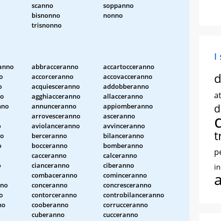
scanno
soppanno
bisnonno
nonno
trisnonno
I
anno
abbracceranno
accartocceranno
d
o
accorceranno
accovacceranno
o
acquiesceranno
addobberanno
at
no
agghiacceranno
allacceranno
nno
annunceranno
appiomberanno
d
arrovesceranno
asceranno
o
aviolanceranno
avvinceranno
t
no
berceranno
bilanceranno
o
bocceranno
bomberanno
p
cacceranno
calceranno
o
cianceranno
ciberanno
i
combaceranno
cominceranno
nno
conceranno
concresceranno
o
contorceranno
controbilanceranno
no
cooberanno
corrucceranno
cuberanno
cucceranno