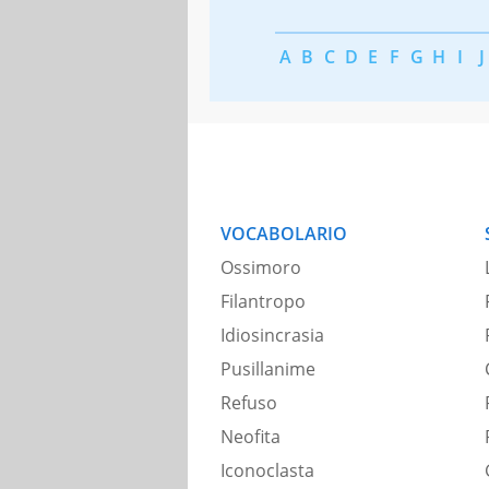
A
B
C
D
E
F
G
H
I
J
VOCABOLARIO
Ossimoro
Filantropo
Idiosincrasia
Pusillanime
Refuso
Neofita
Iconoclasta