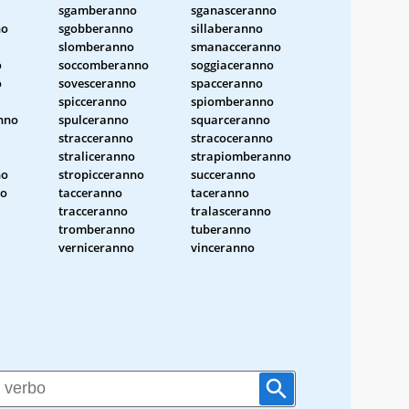
sgamberanno
sganasceranno
no
sgobberanno
sillaberanno
slomberanno
smanacceranno
o
soccomberanno
soggiaceranno
o
sovesceranno
spacceranno
spicceranno
spiomberanno
nno
spulceranno
squarceranno
stracceranno
stracoceranno
straliceranno
strapiomberanno
no
stropicceranno
succeranno
no
tacceranno
taceranno
tracceranno
tralasceranno
tromberanno
tuberanno
verniceranno
vinceranno