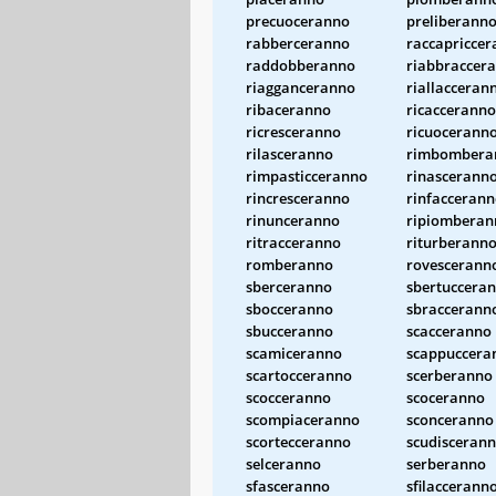
precuoceranno
preliberann
rabberceranno
raccapricce
raddobberanno
riabbraccer
riagganceranno
riallacceran
ribaceranno
ricacceranno
ricresceranno
ricuocerann
rilasceranno
rimbombera
rimpasticceranno
rinascerann
rincresceranno
rinfacceran
rinunceranno
ripiomberan
ritracceranno
riturberann
romberanno
rovescerann
sberceranno
sbertuccera
sbocceranno
sbraccerann
sbucceranno
scacceranno
scamiceranno
scappuccera
scartocceranno
scerberanno
scocceranno
scoceranno
scompiaceranno
sconceranno
scortecceranno
scudisceran
selceranno
serberanno
sfasceranno
sfilaccerann