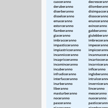
cuoceranno
decresceran
deruberanno
dilomberan
diserberanno
disimpaccer
disselceranno
dissocerann
emaceranno
enuncerann
estorceranno
evinceranno
flamberanno
gabberanno
giaceranno
giulebberan
imbracceranno
imbrecceran
impasticceranno
impecerann
impiastricceranno
impiccerann
incannicceranno
incannuccer
incapricceranno
incartoccer
incominceranno
incornicera
incuberanno
inficeranno
infradiceranno
ingloberann
interfacceranno
intralcerann
inurberanno
invernicera
liberanno
linceranno
masturberanno
mesceranno
noceranno
nuoceranno
pasceranno
pasticceran
piaceranno
piomberann