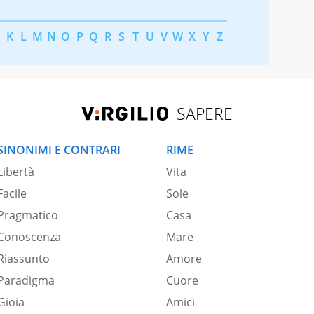
K
L
M
N
O
P
Q
R
S
T
U
V
W
X
Y
Z
SAPERE
SINONIMI E CONTRARI
RIME
Libertà
Vita
Facile
Sole
Pragmatico
Casa
Conoscenza
Mare
Riassunto
Amore
Paradigma
Cuore
Gioia
Amici