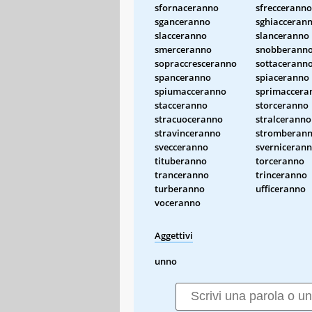
sfornaceranno
sfrecceranno
sganceranno
sghiacceran
slacceranno
slanceranno
smerceranno
snobberann
sopraccresceranno
sottacerann
spanceranno
spiaceranno
spiumacceranno
sprimaccera
stacceranno
storceranno
stracuoceranno
stralceranno
stravinceranno
stromberan
svecceranno
sverniceran
tituberanno
torceranno
tranceranno
trinceranno
turberanno
ufficeranno
voceranno
Aggettivi
unno