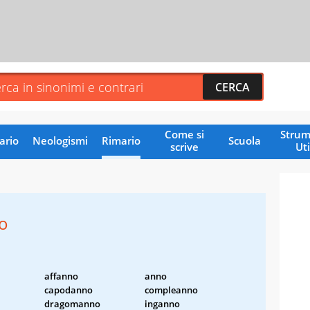
Come si
Strum
ario
Neologismi
Rimario
Scuola
scrive
Uti
o
affanno
anno
capodanno
compleanno
dragomanno
inganno