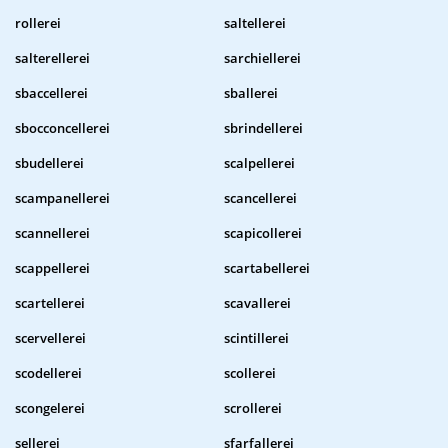
rollerei
saltellerei
salterellerei
sarchiellerei
sbaccellerei
sballerei
sbocconcellerei
sbrindellerei
sbudellerei
scalpellerei
scampanellerei
scancellerei
scannellerei
scapicollerei
scappellerei
scartabellerei
scartellerei
scavallerei
scervellerei
scintillerei
scodellerei
scollerei
scongelerei
scrollerei
sellerei
sfarfallerei