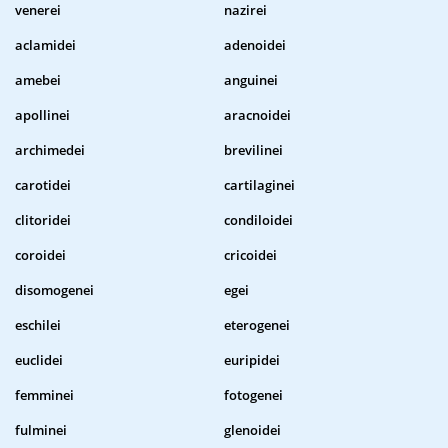
venerei
nazirei
aclamidei
adenoidei
amebei
anguinei
apollinei
aracnoidei
archimedei
brevilinei
carotidei
cartilaginei
clitoridei
condiloidei
coroidei
cricoidei
disomogenei
egei
eschilei
eterogenei
euclidei
euripidei
femminei
fotogenei
fulminei
glenoidei