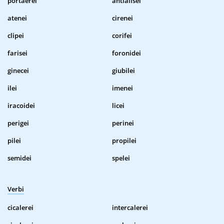
portaerei
antialisei
atenei
cirenei
clipei
corifei
farisei
foronidei
ginecei
giubilei
ilei
imenei
iracoidei
licei
perigei
perinei
pilei
propilei
semidei
spelei
Verbi
cicalerei
intercalerei