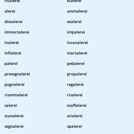
ricalerei
scalerei
alerei
ammalerei
dissalerei
esalerei
immortalerei
impalerei
inalerei
incanalerei
infialerei
marsalerei
palerei
pedalerei
presegnalerei
propalerei
pugnalerei
regalerei
riammalerei
risalerei
salerei
scaffalerei
scanalerei
scialerei
segnalerei
spalerei