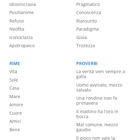
Idiosincrasia
Pragmatico
Pusillanime
Conoscenza
Refuso
Riassunto
Neofita
Paradigma
Iconoclasta
Gioia
Apotropaico
Tristezza
RIME
PROVERBI
Vita
La verità vien sempre a
galla
Sole
Uomo avvisato, mezzo
Casa
salvato
Mare
Una rondine non fa
primavera
Amore
Il mattino ha l'oro in
Cuore
bocca
Amici
Mal comune, mezzo
Bene
gaudio
Il gioco non vale la