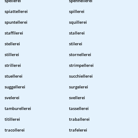
spellerei
spennellerei
spiattellerei
spillerei
spuntellerei
squillerei
staffilerei
stallerei
stellerei
stilerei
stillerei
stornellerei
strillerei
strimpellerei
stuellerei
succhiellerei
suggellerei
surgelerei
svelerei
svellerei
tamburellerei
tassellerei
titillerei
traballerei
tracollerei
trafelerei