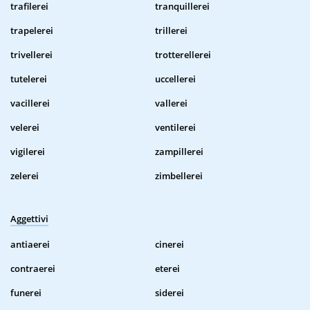
trafilerei
tranquillerei
trapelerei
trillerei
trivellerei
trotterellerei
tutelerei
uccellerei
vacillerei
vallerei
velerei
ventilerei
vigilerei
zampillerei
zelerei
zimbellerei
Aggettivi
antiaerei
cinerei
contraerei
eterei
funerei
siderei