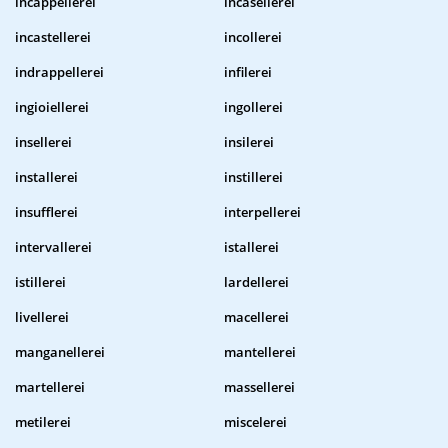
incappellerei
incasellerei
incastellerei
incollerei
indrappellerei
infilerei
ingioiellerei
ingollerei
insellerei
insilerei
installerei
instillerei
insufflerei
interpellerei
intervallerei
istallerei
istillerei
lardellerei
livellerei
macellerei
manganellerei
mantellerei
martellerei
massellerei
metilerei
miscelerei