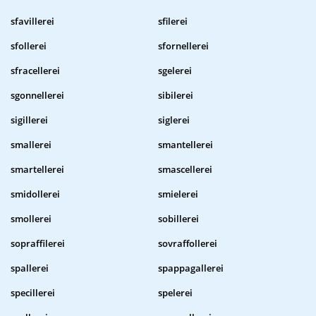
sfavillerei
sfilerei
sfollerei
sfornellerei
sfracellerei
sgelerei
sgonnellerei
sibilerei
sigillerei
siglerei
smallerei
smantellerei
smartellerei
smascellerei
smidollerei
smielerei
smollerei
sobillerei
sopraffilerei
sovraffollerei
spallerei
spappagallerei
specillerei
spelerei