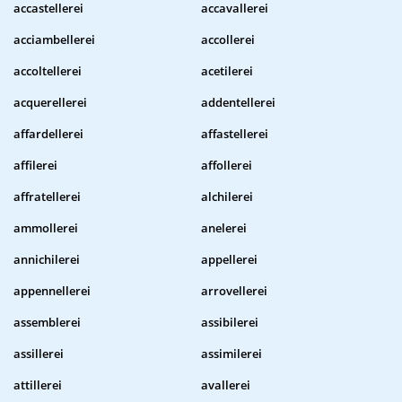
accastellerei
accavallerei
acciambellerei
accollerei
accoltellerei
acetilerei
acquerellerei
addentellerei
affardellerei
affastellerei
affilerei
affollerei
affratellerei
alchilerei
ammollerei
anelerei
annichilerei
appellerei
appennellerei
arrovellerei
assemblerei
assibilerei
assillerei
assimilerei
attillerei
avallerei