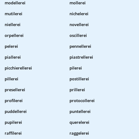
modellerei
mollerei
mutilerei
nichelerei
niellerei
novellerei
orpellerei
oscillerei
pelerei
pennellerei
piallerei
piastrellerei
picchierellerei
pilerei
pillerei
postillerei
presellerei
prillerei
profilerei
protocollerei
puddellerei
puntellerei
pupilerei
querelerei
raffilerei
raggelerei