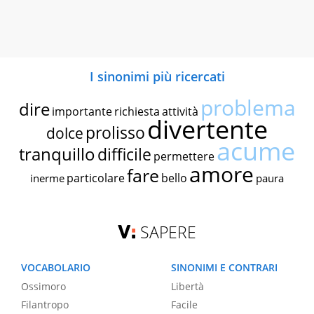
I sinonimi più ricercati
problema
dire
importante
richiesta
attività
divertente
prolisso
dolce
acume
tranquillo
difficile
permettere
amore
fare
particolare
bello
inerme
paura
SAPERE
VOCABOLARIO
SINONIMI E CONTRARI
Ossimoro
Libertà
Filantropo
Facile