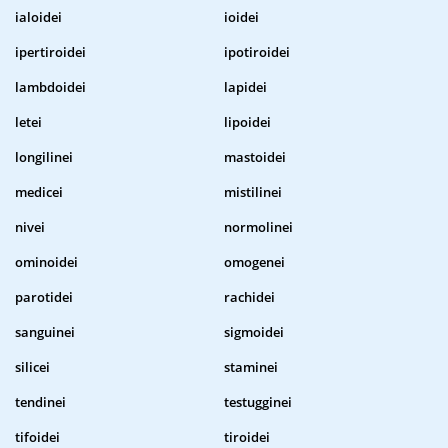
ialoidei
ioidei
ipertiroidei
ipotiroidei
lambdoidei
lapidei
letei
lipoidei
longilinei
mastoidei
medicei
mistilinei
nivei
normolinei
ominoidei
omogenei
parotidei
rachidei
sanguinei
sigmoidei
silicei
staminei
tendinei
testugginei
tifoidei
tiroidei