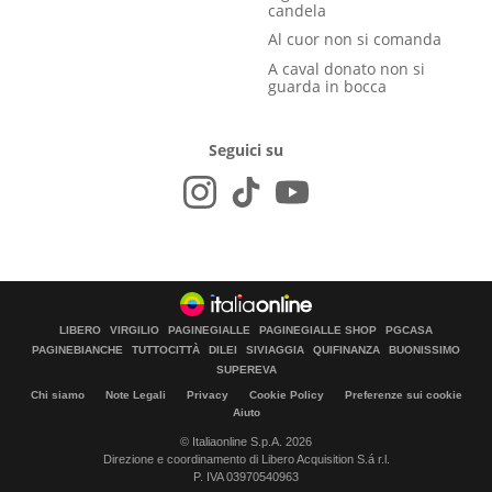
candela
Al cuor non si comanda
A caval donato non si
guarda in bocca
Seguici su
LIBERO
VIRGILIO
PAGINEGIALLE
PAGINEGIALLE SHOP
PGCASA
PAGINEBIANCHE
TUTTOCITTÀ
DILEI
SIVIAGGIA
QUIFINANZA
BUONISSIMO
SUPEREVA
Chi siamo
Note Legali
Privacy
Cookie Policy
Preferenze sui cookie
Aiuto
© Italiaonline S.p.A. 2026
Direzione e coordinamento di Libero Acquisition S.á r.l.
P. IVA 03970540963