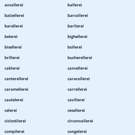
avvallerei
ballerei
balzellerei
barcollerei
barellerei
barilerei
belerei
bighellerei
bisellerei
bollerei
brillerei
bucherellerei
cablerei
cancellerei
canterellerei
caracollerei
caramellerei
carrellerei
cautelerei
cavillerei
celerei
cesellerei
ciclostilerei
circonvallerei
compilerei
congelerei