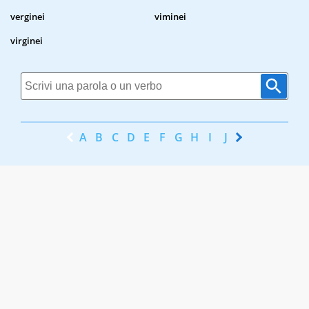
verginei
viminei
virginei
A
B
C
D
E
F
G
H
I
J
K
L
M
N