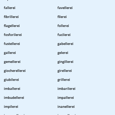
fallerei
favellerei
fibrillerei
filerei
flagellerei
follerei
fosforilerei
fucilerei
fustellerei
gabellerei
gallerei
gelerei
gemellerei
gingillerei
giocherellerei
girellerei
giubilerei
grillerei
imballerei
imbarilerei
imbudellerei
impallerei
impilerei
inanellerei