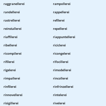
raggranellerei
rampollerei
randellerei
rappellerei
rastrellerei
refilerei
reinstallerei
repellerei
riaffilerei
riappuntellerei
ribellerei
riciclerei
ricompilerei
ricongelerei
rifilerei
rifocillerei
rigelerei
rimodellerei
rimpallerei
rincollerei
rinfilerei
rinfrinzellerei
rinnovellerei
rintelerei
risigillerei
rivelerei