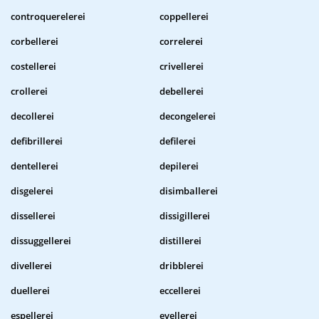
controquerelerei
coppellerei
corbellerei
correlerei
costellerei
crivellerei
crollerei
debellerei
decollerei
decongelerei
defibrillerei
defilerei
dentellerei
depilerei
disgelerei
disimballerei
dissellerei
dissigillerei
dissuggellerei
distillerei
divellerei
dribblerei
duellerei
eccellerei
espellerei
evellerei