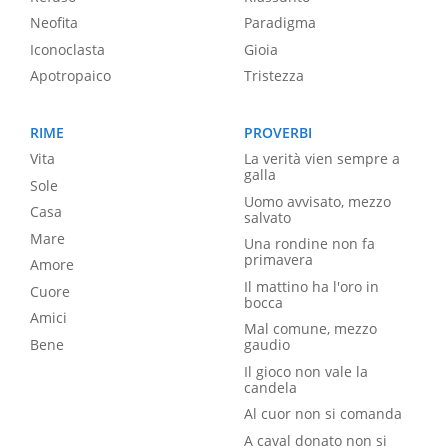
Neofita
Paradigma
Iconoclasta
Gioia
Apotropaico
Tristezza
RIME
PROVERBI
Vita
La verità vien sempre a
galla
Sole
Uomo avvisato, mezzo
Casa
salvato
Mare
Una rondine non fa
primavera
Amore
Il mattino ha l'oro in
Cuore
bocca
Amici
Mal comune, mezzo
Bene
gaudio
Il gioco non vale la
candela
Al cuor non si comanda
A caval donato non si