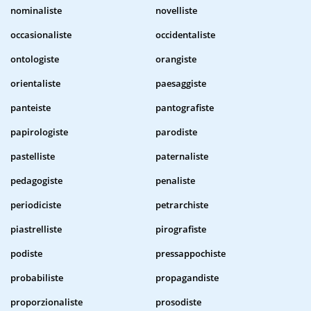
nominaliste
novelliste
occasionaliste
occidentaliste
ontologiste
orangiste
orientaliste
paesaggiste
panteiste
pantografiste
papirologiste
parodiste
pastelliste
paternaliste
pedagogiste
penaliste
periodiciste
petrarchiste
piastrelliste
pirografiste
podiste
pressappochiste
probabiliste
propagandiste
proporzionaliste
prosodiste