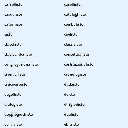
carrelliste
caselliste
casualiste
cataloghiste
catechiste
cembaliste
ciste
civiliste
clacchiste
classiciste
clavicembaliste
concettualiste
congregazionaliste
costituzionaliste
cronachiste
cronologiste
cruciverbiste
dadaiste
degolliste
deiste
dialogiste
dirigibiliste
doppiogiochiste
dualiste
ebraiciste
ebraiste