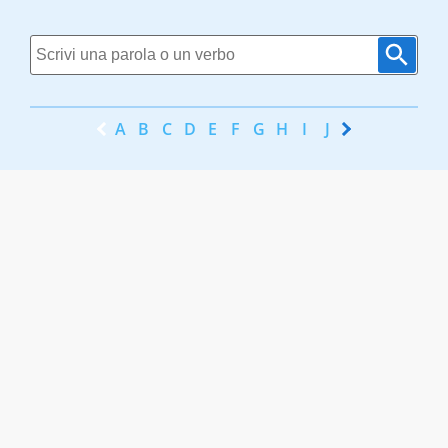
A
B
C
D
E
F
G
H
I
J
K
L
M
N