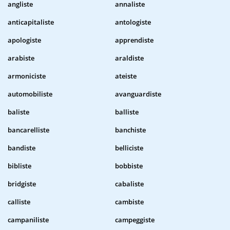
angliste
annaliste
anticapitaliste
antologiste
apologiste
apprendiste
arabiste
araldiste
armoniciste
ateiste
automobiliste
avanguardiste
baliste
balliste
bancarelliste
banchiste
bandiste
belliciste
bibliste
bobbiste
bridgiste
cabaliste
calliste
cambiste
campaniliste
campeggiste