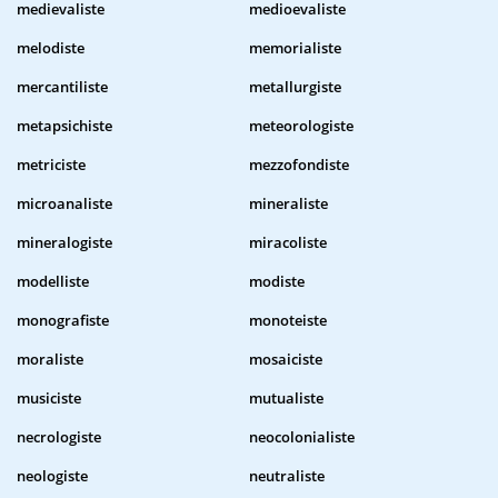
medievaliste
medioevaliste
melodiste
memorialiste
mercantiliste
metallurgiste
metapsichiste
meteorologiste
metriciste
mezzofondiste
microanaliste
mineraliste
mineralogiste
miracoliste
modelliste
modiste
monografiste
monoteiste
moraliste
mosaiciste
musiciste
mutualiste
necrologiste
neocolonialiste
neologiste
neutraliste