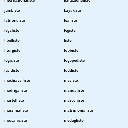
internazionaliste
istituzionaliste
jumbiste
kayakiste
latifondiste
lealiste
legaliste
legiste
libelliste
liste
liturgiste
lobbiste
logiciste
logopediste
lucidiste
luddiste
machiavelliste
maciste
madrigaliste
manualiste
martelliste
masochiste
massimaliste
matrimonialiste
meccaniciste
medagliste