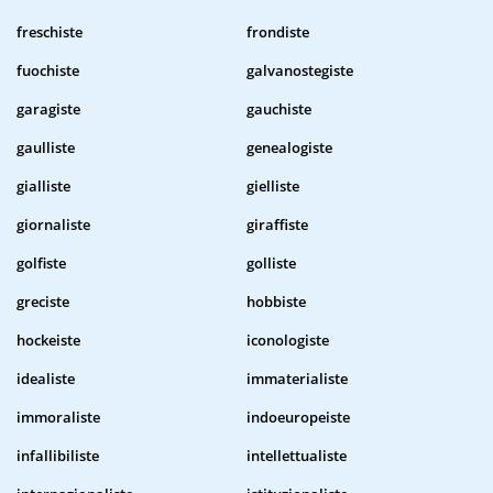
freschiste
frondiste
fuochiste
galvanostegiste
garagiste
gauchiste
gaulliste
genealogiste
gialliste
gielliste
giornaliste
giraffiste
golfiste
golliste
greciste
hobbiste
hockeiste
iconologiste
idealiste
immaterialiste
immoraliste
indoeuropeiste
infallibiliste
intellettualiste