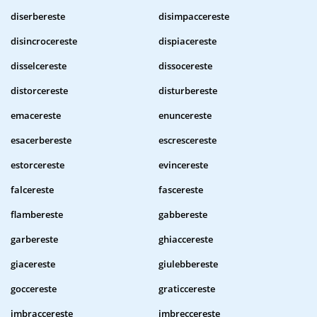
diserbereste
disimpaccereste
disincrocereste
dispiacereste
disselcereste
dissocereste
distorcereste
disturbereste
emacereste
enuncereste
esacerbereste
escrescereste
estorcereste
evincereste
falcereste
fascereste
flambereste
gabbereste
garbereste
ghiaccereste
giacereste
giulebbereste
goccereste
graticcereste
imbraccereste
imbreccereste