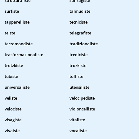
strutturaliste
suffragiste
surfiste
talmudiste
tapparelliste
tecniciste
teiste
telegrafiste
terzomondiste
tradizionaliste
trasformazionaliste
trediciste
trotzkiste
trozkiste
tubiste
tuffiste
universaliste
utensiliste
veliste
velocipediste
velociste
violoncelliste
visagiste
vitaliste
vivaiste
vocaliste