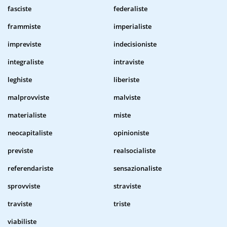
fasciste
federaliste
frammiste
imperialiste
impreviste
indecisioniste
integraliste
intraviste
leghiste
liberiste
malprovviste
malviste
materialiste
miste
neocapitaliste
opinioniste
previste
realsocialiste
referendariste
sensazionaliste
sprovviste
straviste
traviste
triste
viabiliste