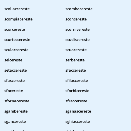
scollaccereste
scombacereste
scompiacereste
sconcereste
scorcereste
scornicereste
scorteccereste
scudiscereste
sculaccereste
scuocereste
selcereste
serbereste
setaccereste
sfaccereste
sfascereste
sfilaccereste
sfocereste
sforbicereste
sfornacereste
sfreccereste
sgambereste
sganascereste
sgancereste
sghiaccereste