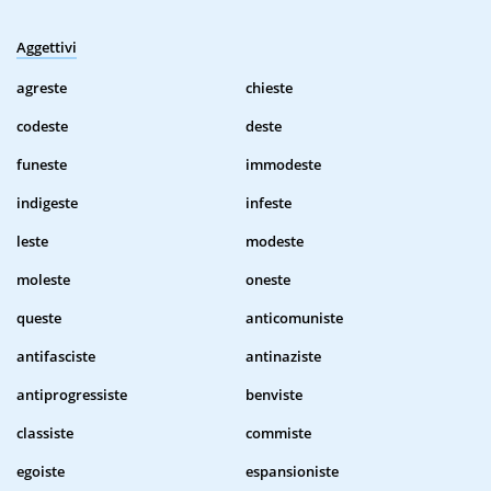
Aggettivi
agreste
chieste
codeste
deste
funeste
immodeste
indigeste
infeste
leste
modeste
moleste
oneste
queste
anticomuniste
antifasciste
antinaziste
antiprogressiste
benviste
classiste
commiste
egoiste
espansioniste