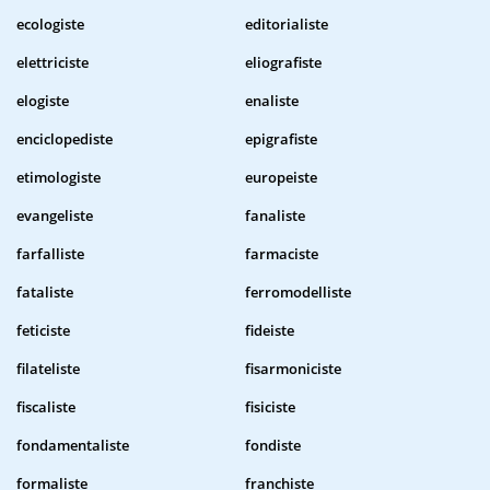
ecologiste
editorialiste
elettriciste
eliografiste
elogiste
enaliste
enciclopediste
epigrafiste
etimologiste
europeiste
evangeliste
fanaliste
farfalliste
farmaciste
fataliste
ferromodelliste
feticiste
fideiste
filateliste
fisarmoniciste
fiscaliste
fisiciste
fondamentaliste
fondiste
formaliste
franchiste