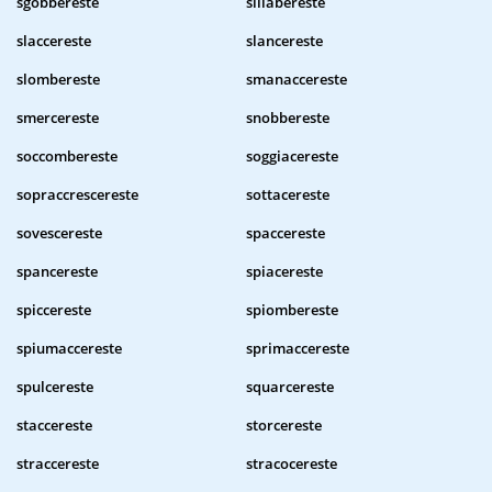
sgobbereste
sillabereste
slaccereste
slancereste
slombereste
smanaccereste
smercereste
snobbereste
soccombereste
soggiacereste
sopraccrescereste
sottacereste
sovescereste
spaccereste
spancereste
spiacereste
spiccereste
spiombereste
spiumaccereste
sprimaccereste
spulcereste
squarcereste
staccereste
storcereste
straccereste
stracocereste