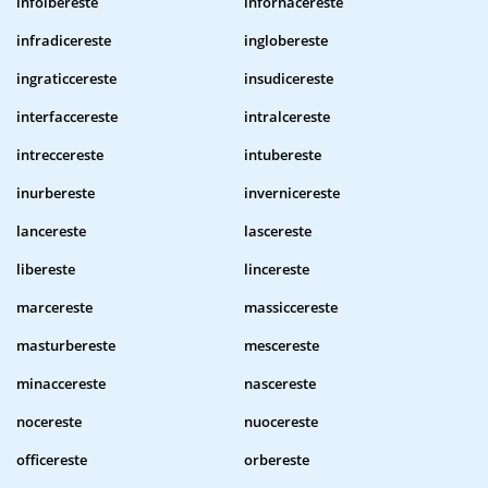
infoibereste
infornacereste
infradicereste
inglobereste
ingraticcereste
insudicereste
interfaccereste
intralcereste
intreccereste
intubereste
inurbereste
invernicereste
lancereste
lascereste
libereste
lincereste
marcereste
massiccereste
masturbereste
mescereste
minaccereste
nascereste
nocereste
nuocereste
officereste
orbereste