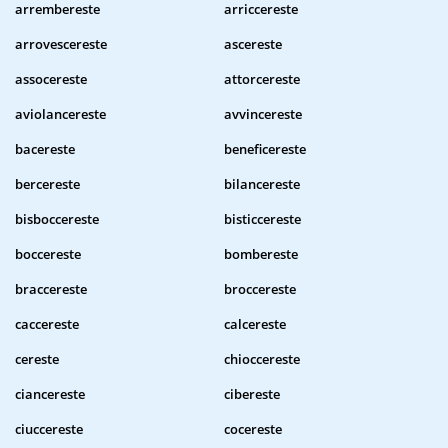
arrembereste
arriccereste
arrovescereste
ascereste
assocereste
attorcereste
aviolancereste
avvincereste
bacereste
beneficereste
bercereste
bilancereste
bisboccereste
bisticcereste
boccereste
bombereste
braccereste
broccereste
caccereste
calcereste
cereste
chioccereste
ciancereste
cibereste
ciuccereste
cocereste