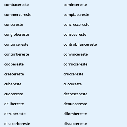
combacereste
comincereste
commercereste
compiacereste
concereste
concrescereste
conglobereste
consocereste
contorcereste
controbilancereste
conturbereste
convincereste
coobereste
corruccereste
crescereste
cruccereste
cubereste
cuccereste
cuocereste
decrescereste
delibereste
denuncereste
derubereste
dilombereste
disacerbereste
discaccereste