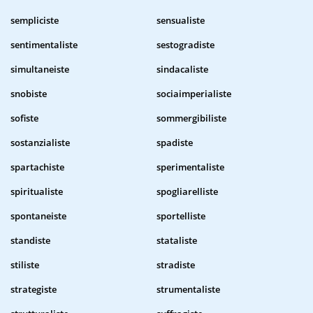
sempliciste
sensualiste
sentimentaliste
sestogradiste
simultaneiste
sindacaliste
snobiste
sociaimperialiste
sofiste
sommergibiliste
sostanzialiste
spadiste
spartachiste
sperimentaliste
spiritualiste
spogliarelliste
spontaneiste
sportelliste
standiste
stataliste
stiliste
stradiste
strategiste
strumentaliste