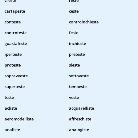
creste
reste
cartapeste
ceste
conteste
controinchieste
controteste
feste
guastafeste
inchieste
iperteste
preteste
proteste
sieste
sopravveste
sottoveste
superteste
tempeste
teste
veste
acliste
acquarelliste
aeromodelliste
affreschiste
analiste
analogiste