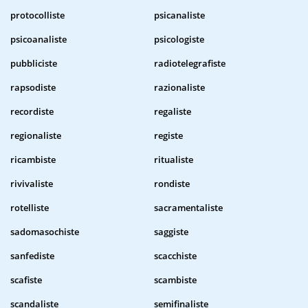
protocolliste
psicanaliste
psicoanaliste
psicologiste
pubbliciste
radiotelegrafiste
rapsodiste
razionaliste
recordiste
regaliste
regionaliste
registe
ricambiste
ritualiste
rivivaliste
rondiste
rotelliste
sacramentaliste
sadomasochiste
saggiste
sanfediste
scacchiste
scafiste
scambiste
scandaliste
semifinaliste