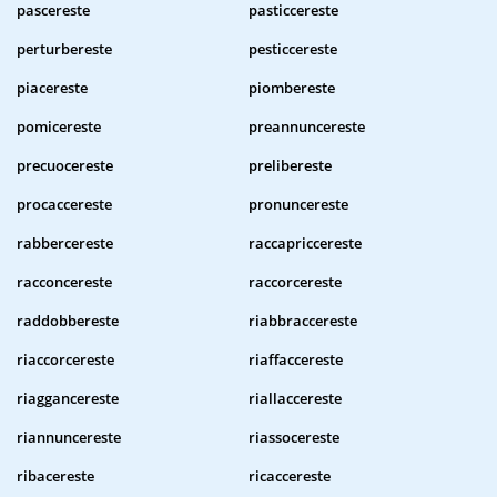
pascereste
pasticcereste
perturbereste
pesticcereste
piacereste
piombereste
pomicereste
preannuncereste
precuocereste
prelibereste
procaccereste
pronuncereste
rabbercereste
raccapriccereste
racconcereste
raccorcereste
raddobbereste
riabbraccereste
riaccorcereste
riaffaccereste
riaggancereste
riallaccereste
riannuncereste
riassocereste
ribacereste
ricaccereste