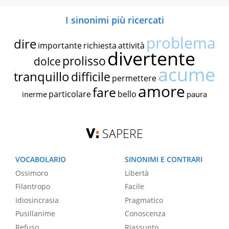
I sinonimi più ricercati
problema
dire
importante
richiesta
attività
divertente
prolisso
dolce
acume
tranquillo
difficile
permettere
amore
fare
particolare
bello
inerme
paura
SAPERE
VOCABOLARIO
SINONIMI E CONTRARI
Ossimoro
Libertà
Filantropo
Facile
Idiosincrasia
Pragmatico
Pusillanime
Conoscenza
Refuso
Riassunto