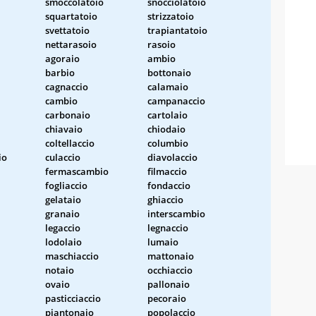
smoccolatoio
snocciolatoio
squartatoio
strizzatoio
svettatoio
trapiantatoio
nettarasoio
rasoio
agoraio
ambio
barbio
bottonaio
cagnaccio
calamaio
cambio
campanaccio
carbonaio
cartolaio
chiavaio
chiodaio
coltellaccio
columbio
io
culaccio
diavolaccio
fermascambio
filmaccio
fogliaccio
fondaccio
gelataio
ghiaccio
granaio
interscambio
legaccio
legnaccio
lodolaio
lumaio
maschiaccio
mattonaio
notaio
occhiaccio
ovaio
pallonaio
pasticciaccio
pecoraio
piantonaio
popolaccio