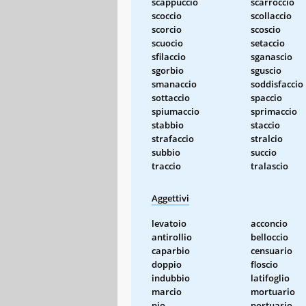
scappuccio
scarroccio
scoccio
scollaccio
scorcio
scoscio
scuocio
setaccio
sfilaccio
sganascio
sgorbio
sguscio
smanaccio
soddisfaccio
sottaccio
spaccio
spiumaccio
sprimaccio
stabbio
staccio
strafaccio
stralcio
subbio
succio
traccio
tralascio
Aggettivi
levatoio
acconcio
antirollio
belloccio
caparbio
censuario
doppio
floscio
indubbio
latifoglio
marcio
mortuario
pio
portuario