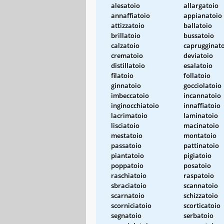
alesatoio
allargatoio
annaffiatoio
appianatoio
attizzatoio
ballatoio
brillatoio
bussatoio
calzatoio
caprugginat
crematoio
deviatoio
distillatoio
esalatoio
filatoio
follatoio
ginnatoio
gocciolatoio
imbeccatoio
incannatoio
inginocchiatoio
innaffiatoio
lacrimatoio
laminatoio
lisciatoio
macinatoio
mestatoio
montatoio
passatoio
pattinatoio
piantatoio
pigiatoio
poppatoio
posatoio
raschiatoio
raspatoio
sbraciatoio
scannatoio
scarnatoio
schizzatoio
scorniciatoio
scorticatoio
segnatoio
serbatoio