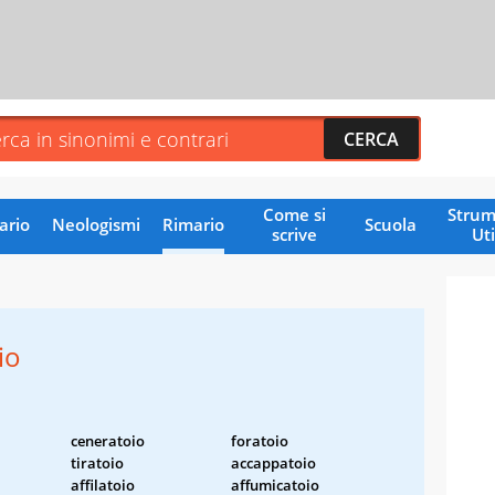
Come si
Strum
ario
Neologismi
Rimario
Scuola
scrive
Uti
io
ceneratoio
foratoio
tiratoio
accappatoio
affilatoio
affumicatoio