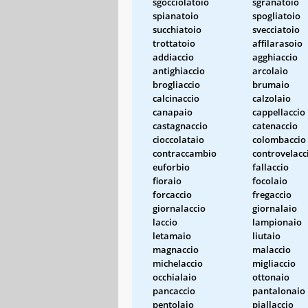
sgocciolatoio
sgranatoio
spianatoio
spogliatoio
succhiatoio
svecciatoio
trottatoio
affilarasoio
addiaccio
agghiaccio
antighiaccio
arcolaio
brogliaccio
brumaio
calcinaccio
calzolaio
canapaio
cappellaccio
castagnaccio
catenaccio
cioccolataio
colombaccio
contraccambio
controvelacc
euforbio
fallaccio
fioraio
focolaio
forcaccio
fregaccio
giornalaccio
giornalaio
laccio
lampionaio
letamaio
liutaio
magnaccio
malaccio
michelaccio
migliaccio
occhialaio
ottonaio
pancaccio
pantalonaio
pentolaio
piallaccio