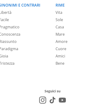
SINONIMI E CONTRARI
RIME
Libertà
Vita
Facile
Sole
Pragmatico
Casa
Conoscenza
Mare
Riassunto
Amore
Paradigma
Cuore
Gioia
Amici
Tristezza
Bene
Seguici su