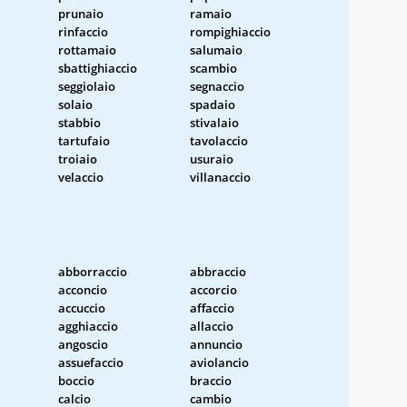
prunaio
ramaio
rinfaccio
rompighiaccio
rottamaio
salumaio
sbattighiaccio
scambio
seggiolaio
segnaccio
solaio
spadaio
stabbio
stivalaio
tartufaio
tavolaccio
troiaio
usuraio
velaccio
villanaccio
abborraccio
abbraccio
acconcio
accorcio
accuccio
affaccio
agghiaccio
allaccio
angoscio
annuncio
assuefaccio
aviolancio
boccio
braccio
calcio
cambio