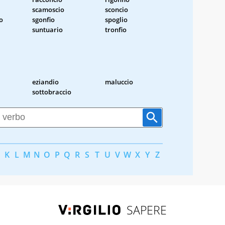
scamoscio
sconcio
o
sgonfio
spoglio
suntuario
tronfio
eziandio
maluccio
sottobraccio
K
L
M
N
O
P
Q
R
S
T
U
V
W
X
Y
Z
SAPERE