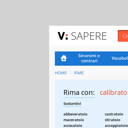
SAPERE
Sinonimi e
Vocabol
contrari
HOME
RIME
Rima con:
calibrato
Sostantivi
abbeveratoio
castratoio
maceratoio
stiratoio
accecatoio
accoppiatoio