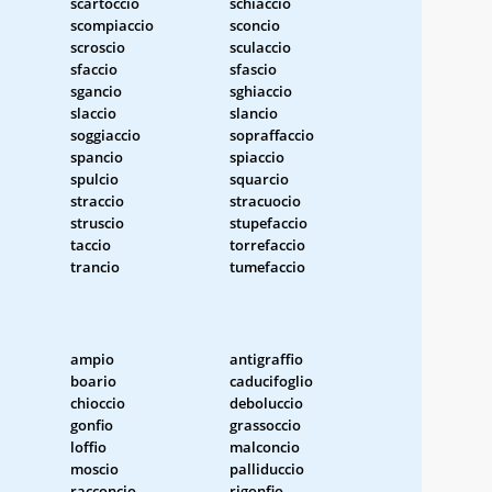
scartoccio
schiaccio
scompiaccio
sconcio
scroscio
sculaccio
sfaccio
sfascio
sgancio
sghiaccio
slaccio
slancio
soggiaccio
sopraffaccio
spancio
spiaccio
spulcio
squarcio
straccio
stracuocio
struscio
stupefaccio
taccio
torrefaccio
trancio
tumefaccio
ampio
antigraffio
boario
caducifoglio
chioccio
deboluccio
gonfio
grassoccio
loffio
malconcio
moscio
palliduccio
racconcio
rigonfio