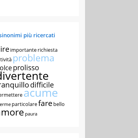
 sinonimi più ricercati
ire
importante
richiesta
problema
tività
prolisso
olce
divertente
ranquillo
difficile
acume
ermettere
fare
particolare
bello
nerme
amore
paura