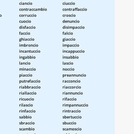
ciancio
ciuccio
contraccambio
contraffaccio
o
corruccio
croscio
cuocio
denuncio
disfaccio
disimpaccio
faccio
falcio
ghiaccio
giaccio
imbroncio
impaccio
incantuccio
incappuccio
ingabbio
insabbio
lancio
lascio
minaccio
noccio
piaccio
preannuncio
putrefaccio
racconcio
riabbraccio
riaccorcio
riallaccio
riannuncio
ricuocio
rifaccio
rilascio
rimpannuccio
rinfaccio
rintraccio
sabbio
sbertuccio
sbraccio
sbuccio
scambio
scamoscio