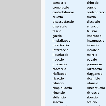
camoscio
chioccio
compiaccio
concio
controbilancio
controbracci
cruccio
cuccio
disassuefaccio
discaccio
dispiaccio
enuncio
fascio
fruscio
goccio
imbraccio
impiallaccio
incannuccio
incartoccio
incoccio
interfaccio
intralcio
liquefaccio
marcio
nuoccio
pagaio
procaccio
pronuncio
raccorcio
rarefaccio
riaffaccio
riaggancio
ricaccio
ricambio
rifascio
rilancio
rimpiallaccio
rincantuccio
rinuncio
ritraccio
sbilancio
sboccio
scaccio
scalcio