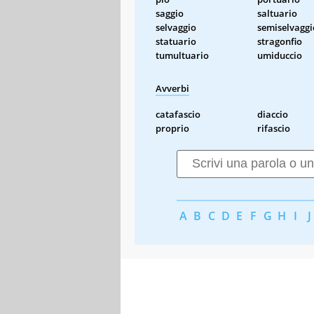
saggio
saltuario
selvaggio
semiselvaggi
statuario
stragonfio
tumultuario
umiduccio
Avverbi
catafascio
diaccio
proprio
rifascio
A
B
C
D
E
F
G
H
I
J