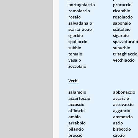
portaghiaccio
procaccio
ramolaccio
ricambio
rosaio
rosolaccio
salvadanaio
saponaio
scartafaccio
scatolaio
sgorbio
sigaraio
spallaccio
spazzaturaio
subbio
suburbio
tomaio
tritaghiaccio
vasaio
vecchiaccio
zoccolaio
Verbi
salamoio
abbonaccio
accartoccio
accascio
accoscio
accovaccio
affloscio
aggancio
ambio
ammoscio
arrabbio
ascio
bilancio
bisboccio
broccio
caccio