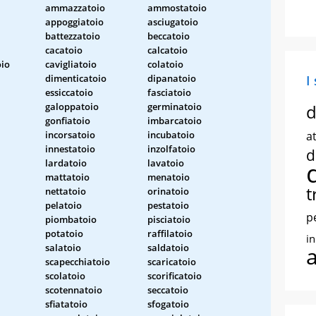
ammazzatoio
ammostatoio
appoggiatoio
asciugatoio
battezzatoio
beccatoio
cacatoio
calcatoio
oio
cavigliatoio
colatoio
dimenticatoio
dipanatoio
I
essiccatoio
fasciatoio
galoppatoio
germinatoio
d
gonfiatoio
imbarcatoio
incorsatoio
incubatoio
at
innestatoio
inzolfatoio
d
lardatoio
lavatoio
mattatoio
menatoio
t
nettatoio
orinatoio
pelatoio
pestatoio
p
piombatoio
pisciatoio
potatoio
raffilatoio
i
salatoio
saldatoio
scapecchiatoio
scaricatoio
scolatoio
scorificatoio
scotennatoio
seccatoio
sfiatatoio
sfogatoio