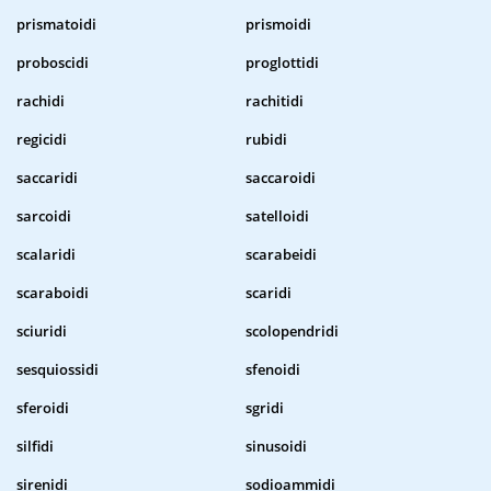
prismatoidi
prismoidi
proboscidi
proglottidi
rachidi
rachitidi
regicidi
rubidi
saccaridi
saccaroidi
sarcoidi
satelloidi
scalaridi
scarabeidi
scaraboidi
scaridi
sciuridi
scolopendridi
sesquiossidi
sfenoidi
sferoidi
sgridi
silfidi
sinusoidi
sirenidi
sodioammidi