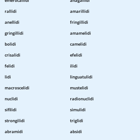
emerocallidi
anagallidi
rallidi
amarillidi
anellidi
fringillidi
gringillidi
amamelidi
bolidi
camelidi
crisalidi
efelidi
felidi
ilidi
lidi
linguatulidi
macroscelidi
mustelidi
nuclidi
radionuclidi
sifilidi
simulidi
strongilidi
triglidi
abramidi
absidi