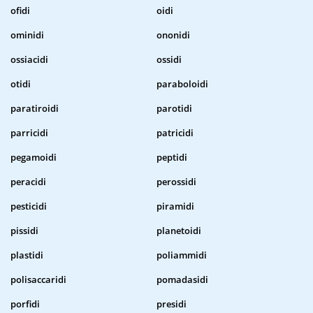
ofidi
oidi
ominidi
ononidi
ossiacidi
ossidi
otidi
paraboloidi
paratiroidi
parotidi
parricidi
patricidi
pegamoidi
peptidi
peracidi
perossidi
pesticidi
piramidi
pissidi
planetoidi
plastidi
poliammidi
polisaccaridi
pomadasidi
porfidi
presidi