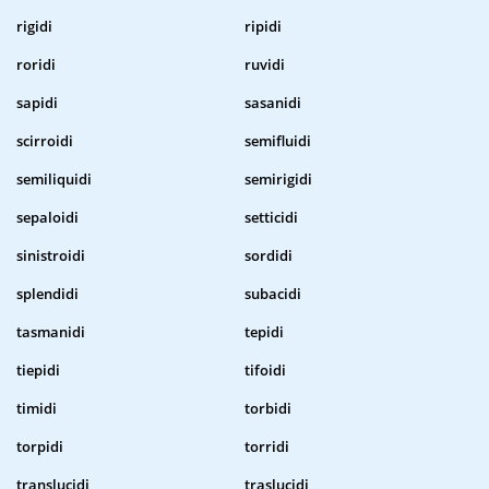
rigidi
ripidi
roridi
ruvidi
sapidi
sasanidi
scirroidi
semifluidi
semiliquidi
semirigidi
sepaloidi
setticidi
sinistroidi
sordidi
splendidi
subacidi
tasmanidi
tepidi
tiepidi
tifoidi
timidi
torbidi
torpidi
torridi
translucidi
traslucidi