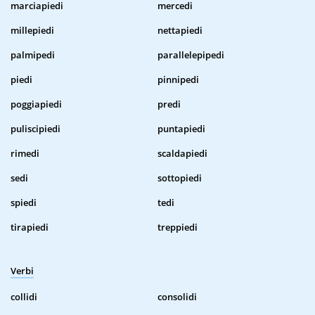
marciapiedi
mercedi
millepiedi
nettapiedi
palmipedi
parallelepipedi
piedi
pinnipedi
poggiapiedi
predi
puliscipiedi
puntapiedi
rimedi
scaldapiedi
sedi
sottopiedi
spiedi
tedi
tirapiedi
treppiedi
Verbi
collidi
consolidi