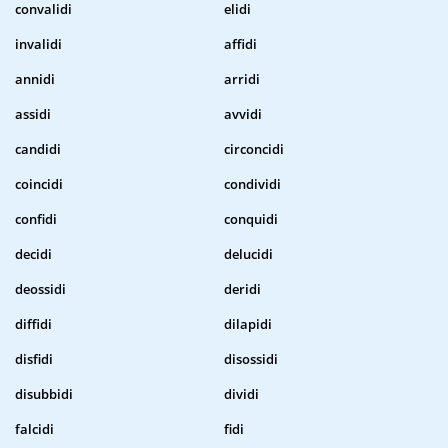
convalidi
elidi
invalidi
affidi
annidi
arridi
assidi
avvidi
candidi
circoncidi
coincidi
condividi
confidi
conquidi
decidi
delucidi
deossidi
deridi
diffidi
dilapidi
disfidi
disossidi
disubbidi
dividi
falcidi
fidi