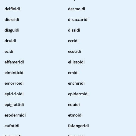
delfinidi
dermoidi
diossidi
disaccaridi
disguidi
dissidi
druidi
eccidi
ecidi
ecocidi
effemeridi
ellissoidi
elminticidi
emidi
emorroidi
enchiridi
epicicloidi
epidermidi
epiglottidi
equidi
esodermidi
etmoidi
eufotidi
falangeridi