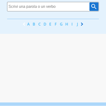
A
B
C
D
E
F
G
H
I
J
K
L
M
N