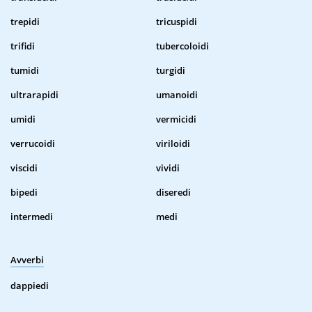
trepidi
tricuspidi
trifidi
tubercoloidi
tumidi
turgidi
ultrarapidi
umanoidi
umidi
vermicidi
verrucoidi
viriloidi
viscidi
vividi
bipedi
diseredi
intermedi
medi
Avverbi
dappiedi