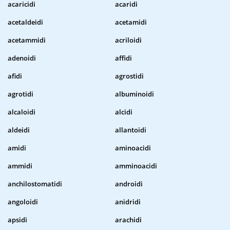
acaricidi
acaridi
acetaldeidi
acetamidi
acetammidi
acriloidi
adenoidi
affidi
afidi
agrostidi
agrotidi
albuminoidi
alcaloidi
alcidi
aldeidi
allantoidi
amidi
aminoacidi
ammidi
amminoacidi
anchilostomatidi
androidi
angoloidi
anidridi
apsidi
arachidi