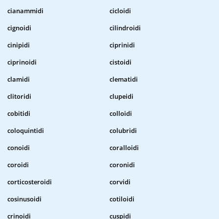
cianammidi
cicloidi
cignoidi
cilindroidi
cinipidi
ciprinidi
ciprinoidi
cistoidi
clamidi
clematidi
clitoridi
clupeidi
cobitidi
colloidi
coloquintidi
colubridi
conoidi
coralloidi
coroidi
coronidi
corticosteroidi
corvidi
cosinusoidi
cotiloidi
crinoidi
cuspidi