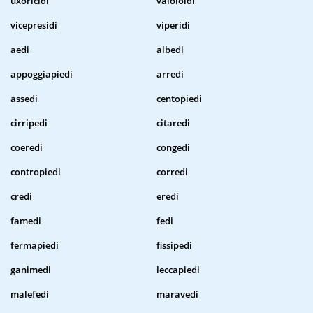
uxoricidi
vaioloidi
vicepresidi
viperidi
aedi
albedi
appoggiapiedi
arredi
assedi
centopiedi
cirripedi
citaredi
coeredi
congedi
contropiedi
corredi
credi
eredi
famedi
fedi
fermapiedi
fissipedi
ganimedi
leccapiedi
malefedi
maravedi