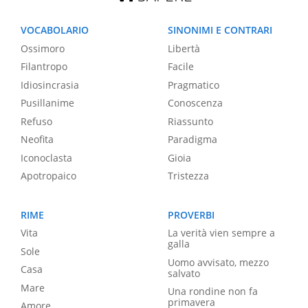
VOCABOLARIO
SINONIMI E CONTRARI
Ossimoro
Libertà
Filantropo
Facile
Idiosincrasia
Pragmatico
Pusillanime
Conoscenza
Refuso
Riassunto
Neofita
Paradigma
Iconoclasta
Gioia
Apotropaico
Tristezza
RIME
PROVERBI
Vita
La verità vien sempre a
galla
Sole
Uomo avvisato, mezzo
Casa
salvato
Mare
Una rondine non fa
primavera
Amore