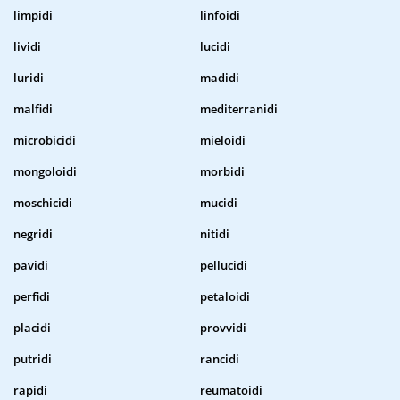
limpidi
linfoidi
lividi
lucidi
luridi
madidi
malfidi
mediterranidi
microbicidi
mieloidi
mongoloidi
morbidi
moschicidi
mucidi
negridi
nitidi
pavidi
pellucidi
perfidi
petaloidi
placidi
provvidi
putridi
rancidi
rapidi
reumatoidi