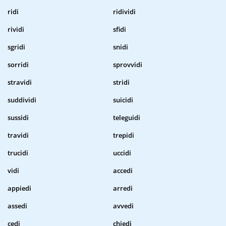
ridi
ridividi
rividi
sfidi
sgridi
snidi
sorridi
sprovvidi
stravidi
stridi
suddividi
suicidi
sussidi
teleguidi
travidi
trepidi
trucidi
uccidi
vidi
accedi
appiedi
arredi
assedi
avvedi
cedi
chiedi