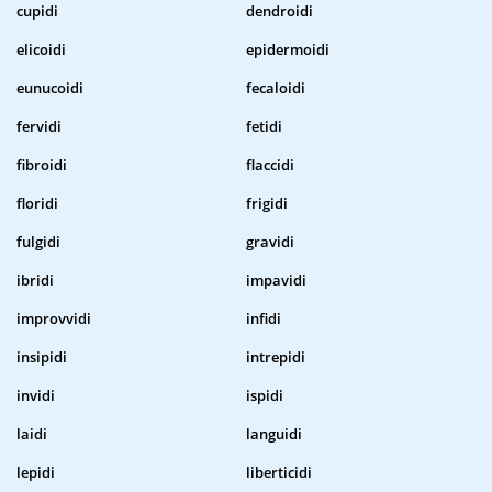
cupidi
dendroidi
elicoidi
epidermoidi
eunucoidi
fecaloidi
fervidi
fetidi
fibroidi
flaccidi
floridi
frigidi
fulgidi
gravidi
ibridi
impavidi
improvvidi
infidi
insipidi
intrepidi
invidi
ispidi
laidi
languidi
lepidi
liberticidi