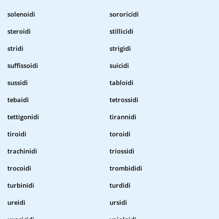
solenoidi
sororicidi
steroidi
stillicidi
stridi
strigidi
suffissoidi
suicidi
sussidi
tabloidi
tebaidi
tetrossidi
tettigonidi
tirannidi
tiroidi
toroidi
trachinidi
triossidi
trocoidi
trombididi
turbinidi
turdidi
ureidi
ursidi