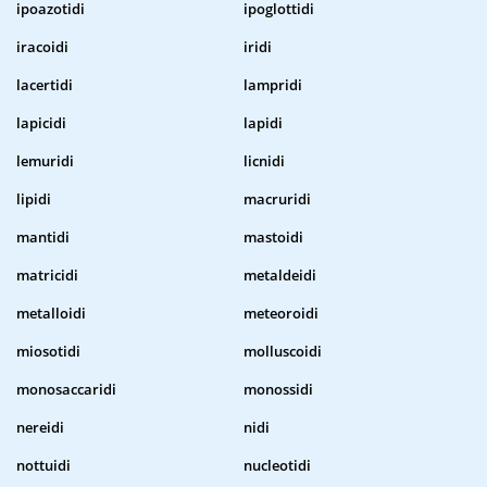
ipoazotidi
ipoglottidi
iracoidi
iridi
lacertidi
lampridi
lapicidi
lapidi
lemuridi
licnidi
lipidi
macruridi
mantidi
mastoidi
matricidi
metaldeidi
metalloidi
meteoroidi
miosotidi
molluscoidi
monosaccaridi
monossidi
nereidi
nidi
nottuidi
nucleotidi