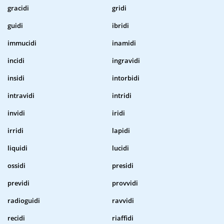
gracidi
gridi
guidi
ibridi
immucidi
inamidi
incidi
ingravidi
insidi
intorbidi
intravidi
intridi
invidi
iridi
irridi
lapidi
liquidi
lucidi
ossidi
presidi
previdi
provvidi
radioguidi
ravvidi
recidi
riaffidi