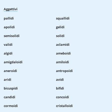
Aggettivi
pallidi
squallidi
apolidi
gelidi
semisolidi
solidi
validi
aclamidi
algidi
ameboidi
amigdaloidi
amiloidi
aneroidi
antropoidi
aridi
avidi
bicuspidi
bifidi
candidi
concoidi
cormoidi
cristalloidi