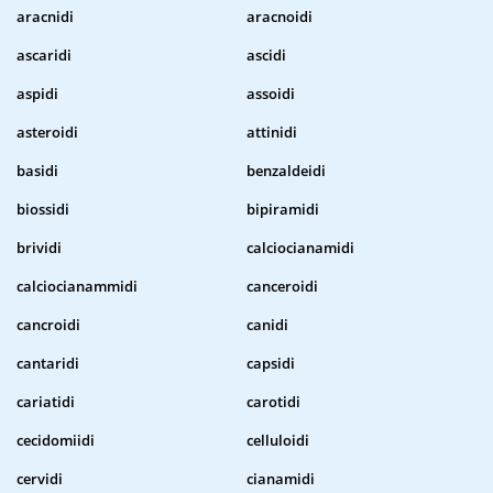
aracnidi
aracnoidi
ascaridi
ascidi
aspidi
assoidi
asteroidi
attinidi
basidi
benzaldeidi
biossidi
bipiramidi
brividi
calciocianamidi
calciocianammidi
canceroidi
cancroidi
canidi
cantaridi
capsidi
cariatidi
carotidi
cecidomiidi
celluloidi
cervidi
cianamidi