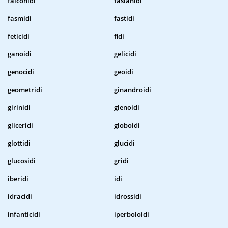
falconidi
fasianidi
fasmidi
fastidi
feticidi
fidi
ganoidi
gelicidi
genocidi
geoidi
geometridi
ginandroidi
girinidi
glenoidi
gliceridi
globoidi
glottidi
glucidi
glucosidi
gridi
iberidi
idi
idracidi
idrossidi
infanticidi
iperboloidi