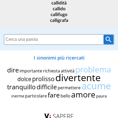
callidità
callido
callifugo
calligrafa
I sinonimi più ricercati
problema
dire
importante
richiesta
attività
divertente
prolisso
dolce
acume
tranquillo
difficile
permettere
amore
fare
particolare
bello
inerme
paura
SAPERE