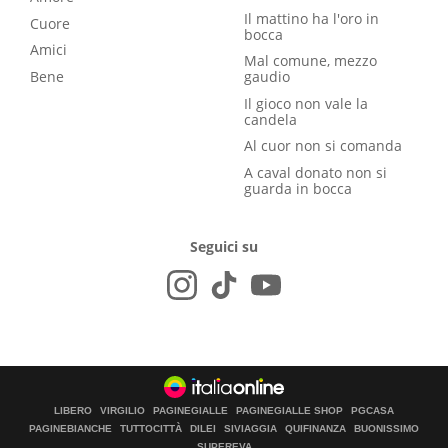
Il mattino ha l'oro in
Cuore
bocca
Amici
Mal comune, mezzo
Bene
gaudio
Il gioco non vale la
candela
Al cuor non si comanda
A caval donato non si
guarda in bocca
Seguici su
LIBERO
VIRGILIO
PAGINEGIALLE
PAGINEGIALLE SHOP
PGCASA
PAGINEBIANCHE
TUTTOCITTÀ
DILEI
SIVIAGGIA
QUIFINANZA
BUONISSIMO
SUPEREVA