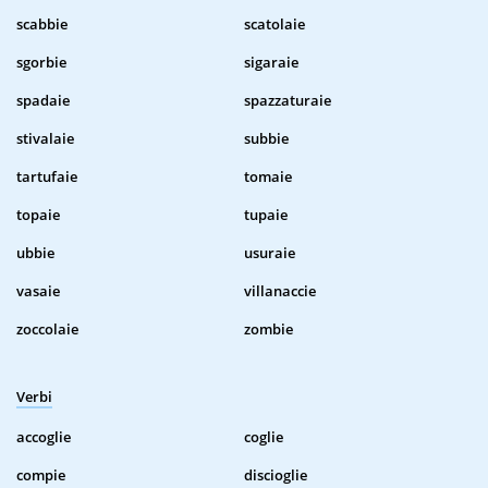
scabbie
scatolaie
sgorbie
sigaraie
spadaie
spazzaturaie
stivalaie
subbie
tartufaie
tomaie
topaie
tupaie
ubbie
usuraie
vasaie
villanaccie
zoccolaie
zombie
Verbi
accoglie
coglie
compie
discioglie