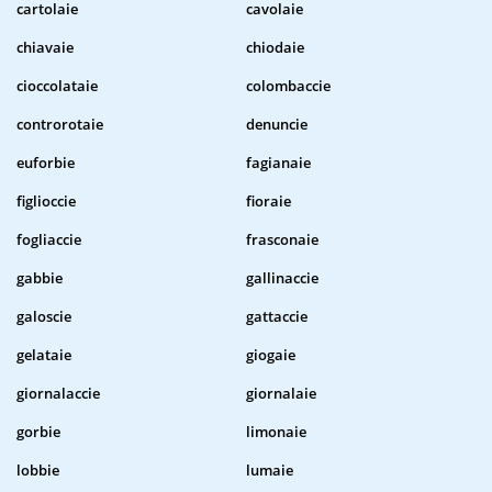
cartolaie
cavolaie
chiavaie
chiodaie
cioccolataie
colombaccie
controrotaie
denuncie
euforbie
fagianaie
figlioccie
fioraie
fogliaccie
frasconaie
gabbie
gallinaccie
galoscie
gattaccie
gelataie
giogaie
giornalaccie
giornalaie
gorbie
limonaie
lobbie
lumaie