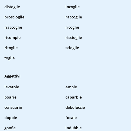
distoglie
incoglie
proscioglie
raccoglie
riaccoglie
ricoglie
ricompie
riscioglie
ritoglie
scioglie
toglie
Aggettivi
levatoie
ampie
boarie
caparbie
censuarie
deboluccie
doppie
focaie
gonfie
indubbie