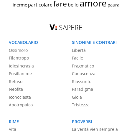
amore
fare
particolare
bello
inerme
paura
SAPERE
VOCABOLARIO
SINONIMI E CONTRARI
Ossimoro
Libertà
Filantropo
Facile
Idiosincrasia
Pragmatico
Pusillanime
Conoscenza
Refuso
Riassunto
Neofita
Paradigma
Iconoclasta
Gioia
Apotropaico
Tristezza
RIME
PROVERBI
Vita
La verità vien sempre a