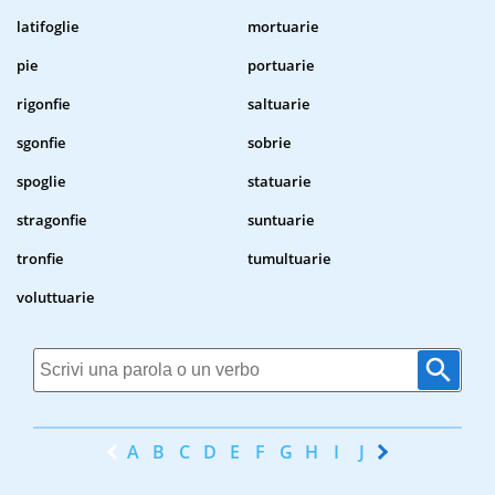
latifoglie
mortuarie
pie
portuarie
rigonfie
saltuarie
sgonfie
sobrie
spoglie
statuarie
stragonfie
suntuarie
tronfie
tumultuarie
voluttuarie
A
B
C
D
E
F
G
H
I
J
K
L
M
N