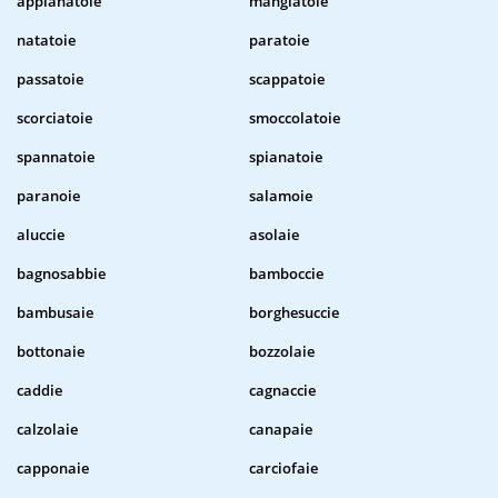
appianatoie
mangiatoie
natatoie
paratoie
passatoie
scappatoie
scorciatoie
smoccolatoie
spannatoie
spianatoie
paranoie
salamoie
aluccie
asolaie
bagnosabbie
bamboccie
bambusaie
borghesuccie
bottonaie
bozzolaie
caddie
cagnaccie
calzolaie
canapaie
capponaie
carciofaie