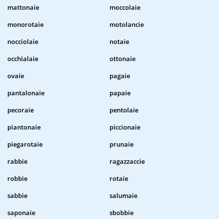
mattonaie
moccolaie
monorotaie
motolancie
nocciolaie
notaie
occhialaie
ottonaie
ovaie
pagaie
pantalonaie
papaie
pecoraie
pentolaie
piantonaie
piccionaie
piegarotaie
prunaie
rabbie
ragazzaccie
robbie
rotaie
sabbie
salumaie
saponaie
sbobbie