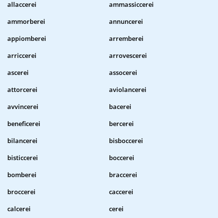
allaccerei
ammassiccerei
ammorberei
annuncerei
appiomberei
arremberei
arriccerei
arrovescerei
ascerei
assocerei
attorcerei
aviolancerei
avvincerei
bacerei
beneficerei
bercerei
bilancerei
bisboccerei
bisticcerei
boccerei
bomberei
braccerei
broccerei
caccerei
calcerei
cerei