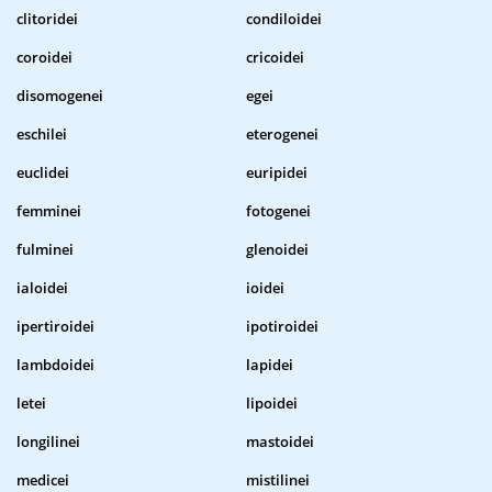
clitoridei
condiloidei
coroidei
cricoidei
disomogenei
egei
eschilei
eterogenei
euclidei
euripidei
femminei
fotogenei
fulminei
glenoidei
ialoidei
ioidei
ipertiroidei
ipotiroidei
lambdoidei
lapidei
letei
lipoidei
longilinei
mastoidei
medicei
mistilinei