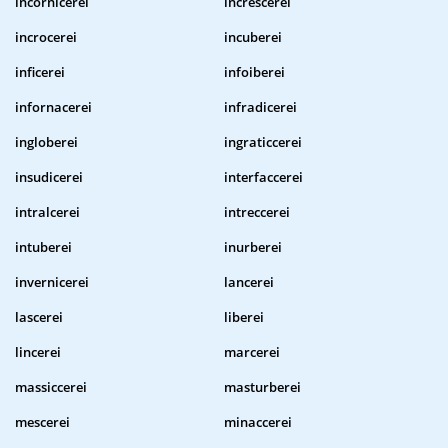
incornicerei
increscerei
incrocerei
incuberei
inficerei
infoiberei
infornacerei
infradicerei
ingloberei
ingraticcerei
insudicerei
interfaccerei
intralcerei
intreccerei
intuberei
inurberei
invernicerei
lancerei
lascerei
liberei
lincerei
marcerei
massiccerei
masturberei
mescerei
minaccerei