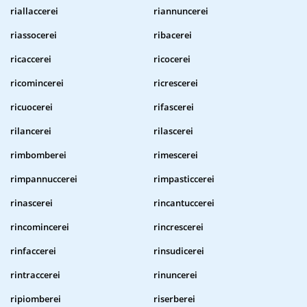
riallaccerei
riannuncerei
riassocerei
ribacerei
ricaccerei
ricocerei
ricomincerei
ricrescerei
ricuocerei
rifascerei
rilancerei
rilascerei
rimbomberei
rimescerei
rimpannuccerei
rimpasticcerei
rinascerei
rincantuccerei
rincomincerei
rincrescerei
rinfaccerei
rinsudicerei
rintraccerei
rinuncerei
ripiomberei
riserberei