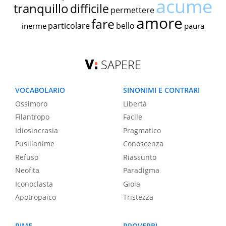
acume
tranquillo
difficile
permettere
amore
fare
particolare
bello
inerme
paura
SAPERE
VOCABOLARIO
SINONIMI E CONTRARI
Ossimoro
Libertà
Filantropo
Facile
Idiosincrasia
Pragmatico
Pusillanime
Conoscenza
Refuso
Riassunto
Neofita
Paradigma
Iconoclasta
Gioia
Apotropaico
Tristezza
RIME
PROVERBI