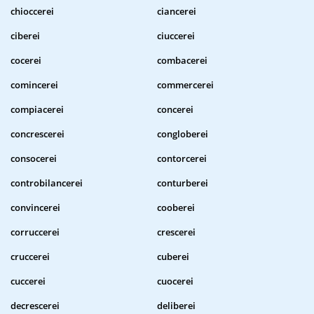
chioccerei
ciancerei
ciberei
ciuccerei
cocerei
combacerei
comincerei
commercerei
compiacerei
concerei
concrescerei
congloberei
consocerei
contorcerei
controbilancerei
conturberei
convincerei
cooberei
corruccerei
crescerei
cruccerei
cuberei
cuccerei
cuocerei
decrescerei
deliberei