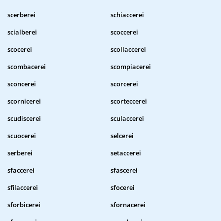
scerberei
schiaccerei
scialberei
scoccerei
scocerei
scollaccerei
scombacerei
scompiacerei
sconcerei
scorcerei
scornicerei
scorteccerei
scudiscerei
sculaccerei
scuocerei
selcerei
serberei
setaccerei
sfaccerei
sfascerei
sfilaccerei
sfocerei
sforbicerei
sfornacerei