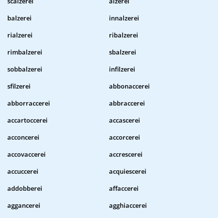
scalzerei
alzerei
balzerei
innalzerei
rialzerei
ribalzerei
rimbalzerei
sbalzerei
sobbalzerei
infilzerei
sfilzerei
abbonaccerei
abborraccerei
abbraccerei
accartoccerei
accascerei
acconcerei
accorcerei
accovaccerei
accrescerei
accuccerei
acquiescerei
addobberei
affaccerei
aggancerei
agghiaccerei