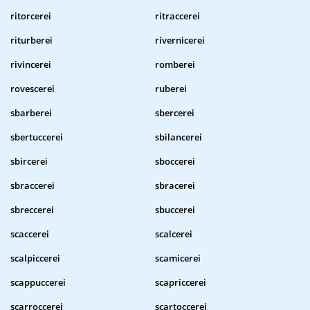
ritorcerei
ritraccerei
riturberei
rivernicerei
rivincerei
romberei
rovescerei
ruberei
sbarberei
sbercerei
sbertuccerei
sbilancerei
sbircerei
sboccerei
sbraccerei
sbracerei
sbreccerei
sbuccerei
scaccerei
scalcerei
scalpiccerei
scamicerei
scappuccerei
scapriccerei
scarroccerei
scartoccerei