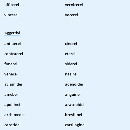
ufficerei
vernicerei
vincerei
vocerei
Aggettivi
antiaerei
cinerei
contraerei
eterei
funerei
siderei
venerei
nazirei
aclamidei
adenoidei
amebei
anguinei
apollinei
aracnoidei
archimedei
brevilinei
carotidei
cartilaginei