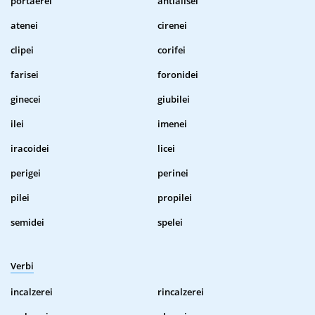
portaerei
antialisei
atenei
cirenei
clipei
corifei
farisei
foronidei
ginecei
giubilei
ilei
imenei
iracoidei
licei
perigei
perinei
pilei
propilei
semidei
spelei
Verbi
incalzerei
rincalzerei