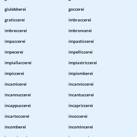
giulebberei
goccerei
graticcerei
imbraccerei
imbreccerei
imbroncerei
impaccerei
impasticcerei
impecerei
impelliccerei
impiallaccerei
impiastriccerei
impiccerei
impiomberei
incamicerei
incanniccerei
incannuccerei
incantuccerei
incappuccerei
incapriccerei
incartoccerei
incoccerei
incomberei
incomincerei