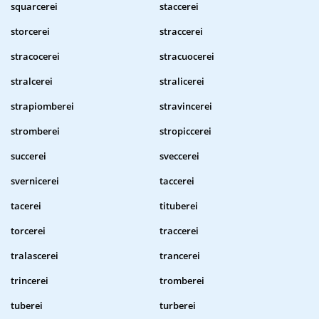
squarcerei
staccerei
storcerei
straccerei
stracocerei
stracuocerei
stralcerei
stralicerei
strapiomberei
stravincerei
stromberei
stropiccerei
succerei
sveccerei
svernicerei
taccerei
tacerei
tituberei
torcerei
traccerei
tralascerei
trancerei
trincerei
tromberei
tuberei
turberei