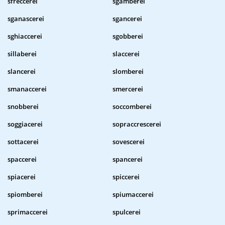
sfreccerei
sgamberei
sganascerei
sgancerei
sghiaccerei
sgobberei
sillaberei
slaccerei
slancerei
slomberei
smanaccerei
smercerei
snobberei
soccomberei
soggiacerei
sopraccrescerei
sottacerei
sovescerei
spaccerei
spancerei
spiacerei
spiccerei
spiomberei
spiumaccerei
sprimaccerei
spulcerei