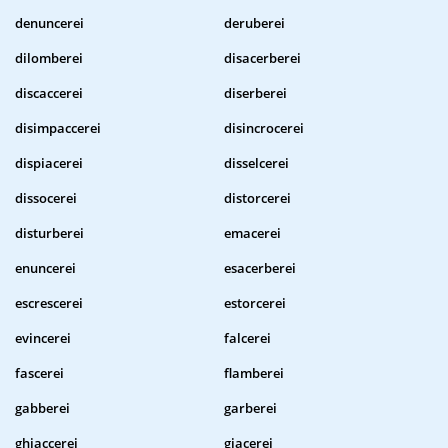
denuncerei
deruberei
dilomberei
disacerberei
discaccerei
diserberei
disimpaccerei
disincrocerei
dispiacerei
disselcerei
dissocerei
distorcerei
disturberei
emacerei
enuncerei
esacerberei
escrescerei
estorcerei
evincerei
falcerei
fascerei
flamberei
gabberei
garberei
ghiaccerei
giacerei