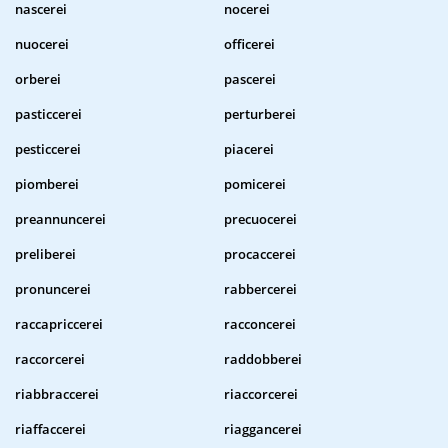
nascerei
nocerei
nuocerei
officerei
orberei
pascerei
pasticcerei
perturberei
pesticcerei
piacerei
piomberei
pomicerei
preannuncerei
precuocerei
preliberei
procaccerei
pronuncerei
rabbercerei
raccapriccerei
racconcerei
raccorcerei
raddobberei
riabbraccerei
riaccorcerei
riaffaccerei
riaggancerei