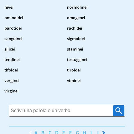
nivei
normolinei
ominoidei
omogenei
parotidei
rachidei
sanguinei
sigmoidei
silicei
staminei
tendinei
testugginei
tifoidei
tiroidei
verginei
viminei
virginei
A
B
C
D
E
F
G
H
I
J
K
L
M
N