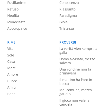
Pusillanime
Conoscenza
Refuso
Riassunto
Neofita
Paradigma
Iconoclasta
Gioia
Apotropaico
Tristezza
RIME
PROVERBI
Vita
La verità vien sempre a
galla
Sole
Uomo avvisato, mezzo
Casa
salvato
Mare
Una rondine non fa
primavera
Amore
Il mattino ha l'oro in
Cuore
bocca
Amici
Mal comune, mezzo
Bene
gaudio
Il gioco non vale la
candela