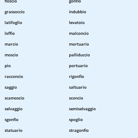
floscio
gonfio
grassoccio
indubbio
latifoglio
levatoio
loffio
malconcio
marcio
mortuario
moscio
palliduccio
pio
portuario
racconcio
rigonfio
saggio
saltuario
scamoscio
sconcio
selvaggio
semiselvaggio
sgonfio
spoglio
statuario
stragonfio