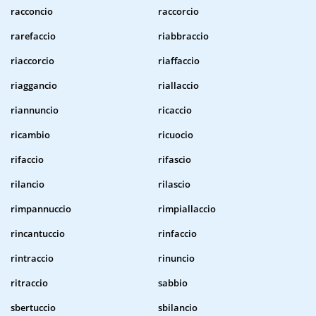
racconcio
raccorcio
rarefaccio
riabbraccio
riaccorcio
riaffaccio
riaggancio
riallaccio
riannuncio
ricaccio
ricambio
ricuocio
rifaccio
rifascio
rilancio
rilascio
rimpannuccio
rimpiallaccio
rincantuccio
rinfaccio
rintraccio
rinuncio
ritraccio
sabbio
sbertuccio
sbilancio