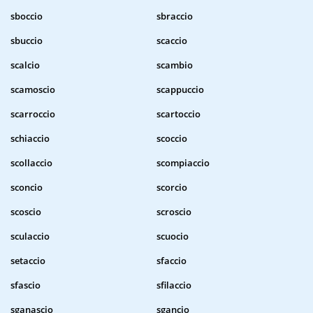
sboccio
sbraccio
sbuccio
scaccio
scalcio
scambio
scamoscio
scappuccio
scarroccio
scartoccio
schiaccio
scoccio
scollaccio
scompiaccio
sconcio
scorcio
scoscio
scroscio
sculaccio
scuocio
setaccio
sfaccio
sfascio
sfilaccio
sganascio
sgancio