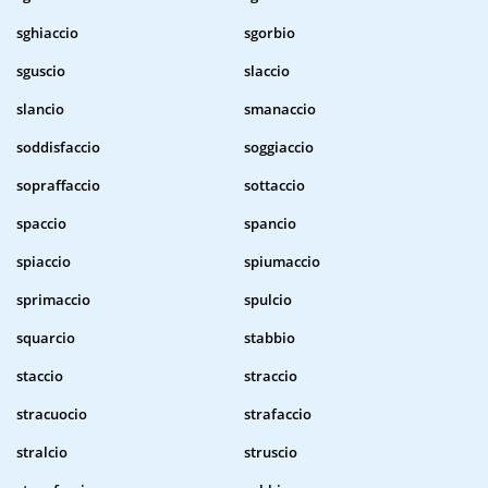
sghiaccio
sgorbio
sguscio
slaccio
slancio
smanaccio
soddisfaccio
soggiaccio
sopraffaccio
sottaccio
spaccio
spancio
spiaccio
spiumaccio
sprimaccio
spulcio
squarcio
stabbio
staccio
straccio
stracuocio
strafaccio
stralcio
struscio