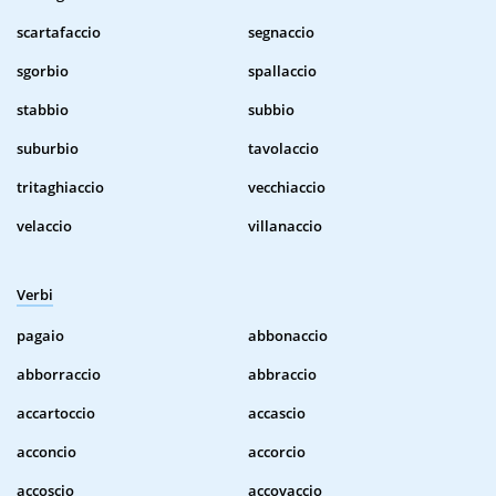
scartafaccio
segnaccio
sgorbio
spallaccio
stabbio
subbio
suburbio
tavolaccio
tritaghiaccio
vecchiaccio
velaccio
villanaccio
Verbi
pagaio
abbonaccio
abborraccio
abbraccio
accartoccio
accascio
acconcio
accorcio
accoscio
accovaccio