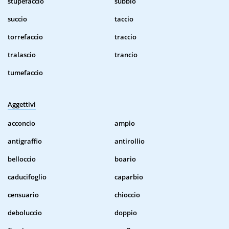
stupefaccio
subbio
succio
taccio
torrefaccio
traccio
tralascio
trancio
tumefaccio
Aggettivi
acconcio
ampio
antigraffio
antirollio
belloccio
boario
caducifoglio
caparbio
censuario
chioccio
deboluccio
doppio