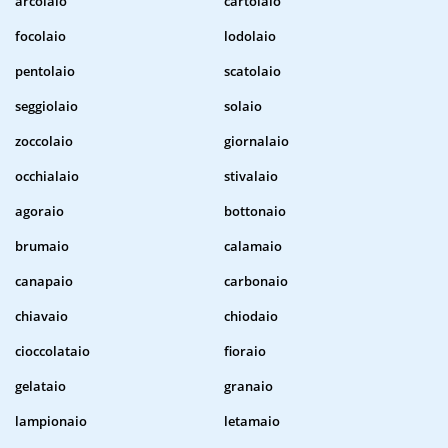
arcolaio
cartolaio
focolaio
lodolaio
pentolaio
scatolaio
seggiolaio
solaio
zoccolaio
giornalaio
occhialaio
stivalaio
agoraio
bottonaio
brumaio
calamaio
canapaio
carbonaio
chiavaio
chiodaio
cioccolataio
fioraio
gelataio
granaio
lampionaio
letamaio