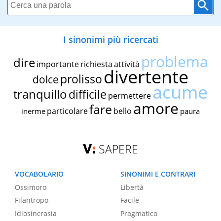
I sinonimi più ricercati
problema
dire
importante
richiesta
attività
divertente
prolisso
dolce
acume
tranquillo
difficile
permettere
amore
fare
particolare
bello
inerme
paura
SAPERE
VOCABOLARIO
SINONIMI E CONTRARI
Ossimoro
Libertà
Filantropo
Facile
Idiosincrasia
Pragmatico