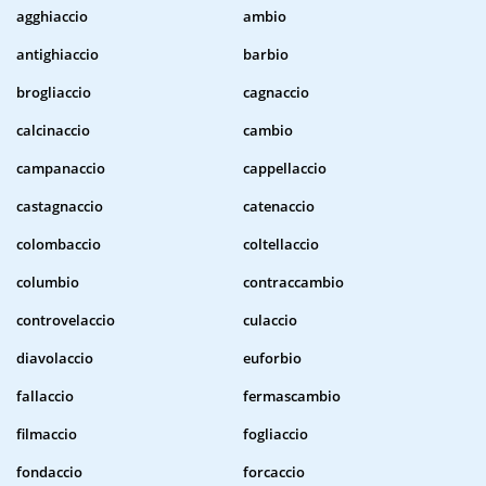
agghiaccio
ambio
antighiaccio
barbio
brogliaccio
cagnaccio
calcinaccio
cambio
campanaccio
cappellaccio
castagnaccio
catenaccio
colombaccio
coltellaccio
columbio
contraccambio
controvelaccio
culaccio
diavolaccio
euforbio
fallaccio
fermascambio
filmaccio
fogliaccio
fondaccio
forcaccio