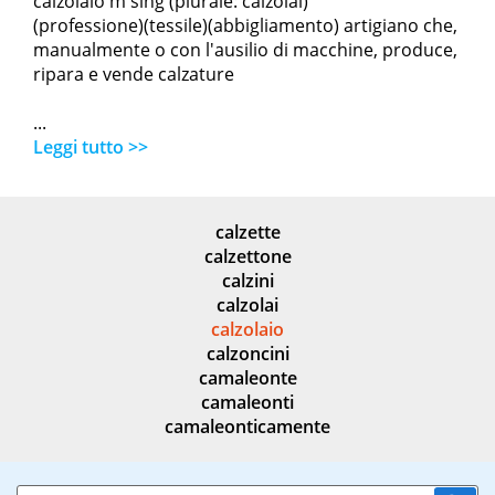
calzolaio m sing (plurale: calzolai)
(professione)(tessile)(abbigliamento) artigiano che,
manualmente o con l'ausilio di macchine, produce,
ripara e vende calzature
...
Leggi tutto >>
calzette
calzettone
calzini
calzolai
calzolaio
calzoncini
camaleonte
camaleonti
camaleonticamente