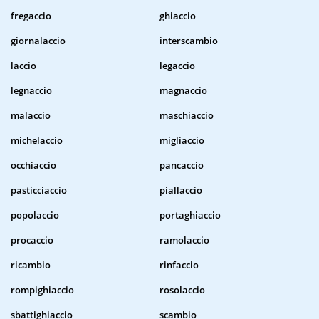
fregaccio
ghiaccio
giornalaccio
interscambio
laccio
legaccio
legnaccio
magnaccio
malaccio
maschiaccio
michelaccio
migliaccio
occhiaccio
pancaccio
pasticciaccio
piallaccio
popolaccio
portaghiaccio
procaccio
ramolaccio
ricambio
rinfaccio
rompighiaccio
rosolaccio
sbattighiaccio
scambio