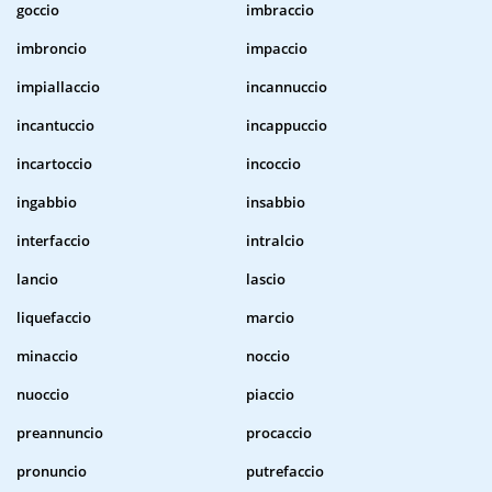
goccio
imbraccio
imbroncio
impaccio
impiallaccio
incannuccio
incantuccio
incappuccio
incartoccio
incoccio
ingabbio
insabbio
interfaccio
intralcio
lancio
lascio
liquefaccio
marcio
minaccio
noccio
nuoccio
piaccio
preannuncio
procaccio
pronuncio
putrefaccio