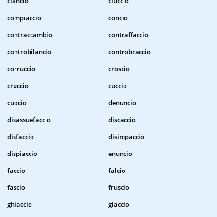
ciancio
ciuccio
compiaccio
concio
contraccambio
contraffaccio
controbilancio
controbraccio
corruccio
croscio
cruccio
cuccio
cuocio
denuncio
disassuefaccio
discaccio
disfaccio
disimpaccio
dispiaccio
enuncio
faccio
falcio
fascio
fruscio
ghiaccio
giaccio