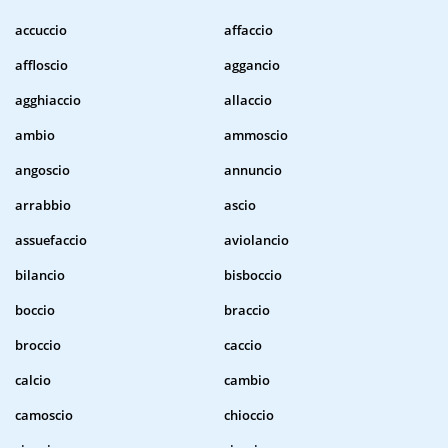
accuccio
affaccio
affloscio
aggancio
agghiaccio
allaccio
ambio
ammoscio
angoscio
annuncio
arrabbio
ascio
assuefaccio
aviolancio
bilancio
bisboccio
boccio
braccio
broccio
caccio
calcio
cambio
camoscio
chioccio