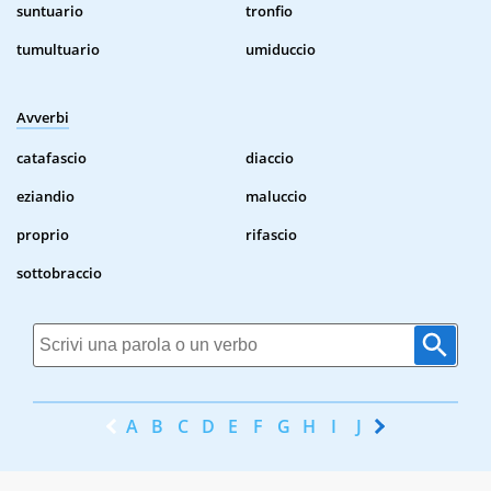
suntuario
tronfio
tumultuario
umiduccio
Avverbi
catafascio
diaccio
eziandio
maluccio
proprio
rifascio
sottobraccio
A
B
C
D
E
F
G
H
I
J
K
L
M
N