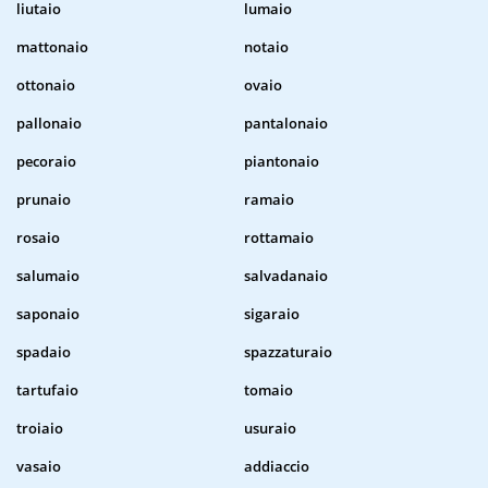
liutaio
lumaio
mattonaio
notaio
ottonaio
ovaio
pallonaio
pantalonaio
pecoraio
piantonaio
prunaio
ramaio
rosaio
rottamaio
salumaio
salvadanaio
saponaio
sigaraio
spadaio
spazzaturaio
tartufaio
tomaio
troiaio
usuraio
vasaio
addiaccio