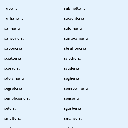
ruberia
rubinetteria
ruffianeria
saccenteria
salmeria
salumeria
sansevieria
santocchieria
saponeria
sbruffoneria
sciatteria
sciccheria
scorreria
scuderia
sdolcineria
segheria
segreteria
semiperiferia
semplicioneria
senseria
seteria
sgarberia
smalteria
smanceria