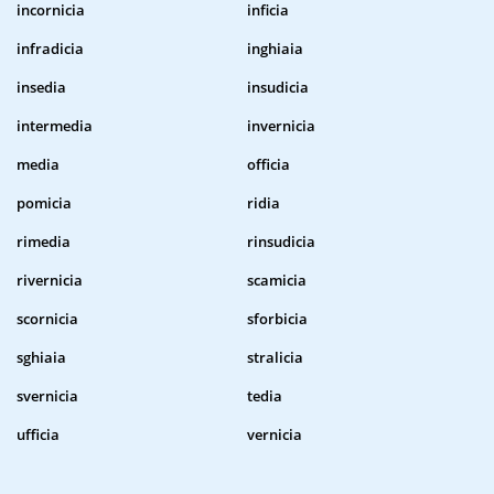
incornicia
inficia
infradicia
inghiaia
insedia
insudicia
intermedia
invernicia
media
officia
pomicia
ridia
rimedia
rinsudicia
rivernicia
scamicia
scornicia
sforbicia
sghiaia
stralicia
svernicia
tedia
ufficia
vernicia