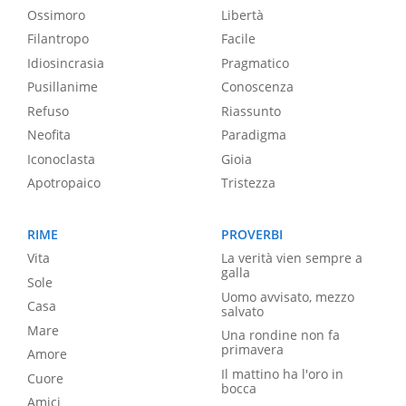
Ossimoro
Libertà
Filantropo
Facile
Idiosincrasia
Pragmatico
Pusillanime
Conoscenza
Refuso
Riassunto
Neofita
Paradigma
Iconoclasta
Gioia
Apotropaico
Tristezza
RIME
PROVERBI
Vita
La verità vien sempre a
galla
Sole
Uomo avvisato, mezzo
Casa
salvato
Mare
Una rondine non fa
primavera
Amore
Il mattino ha l'oro in
Cuore
bocca
Amici