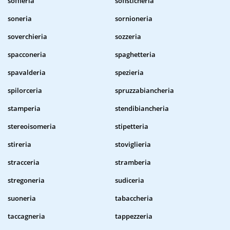
soffieria
sofisticheria
soneria
sornioneria
soverchieria
sozzeria
spacconeria
spaghetteria
spavalderia
spezieria
spilorceria
spruzzabiancheria
stamperia
stendibiancheria
stereoisomeria
stipetteria
stireria
stoviglieria
stracceria
stramberia
stregoneria
sudiceria
suoneria
tabaccheria
taccagneria
tappezzeria