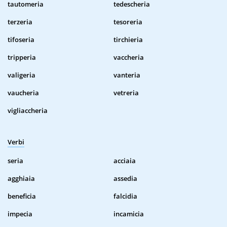
tautomeria
tedescheria
terzeria
tesoreria
tifoseria
tirchieria
tripperia
vaccheria
valigeria
vanteria
vaucheria
vetreria
vigliaccheria
Verbi
seria
acciaia
agghiaia
assedia
beneficia
falcidia
impecia
incamicia