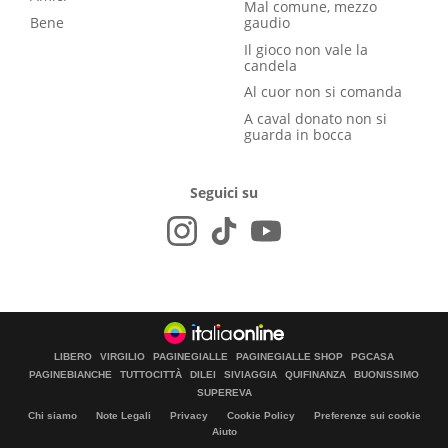
Mal comune, mezzo
Bene
gaudio
Il gioco non vale la
candela
Al cuor non si comanda
A caval donato non si
guarda in bocca
Seguici su
LIBERO
VIRGILIO
PAGINEGIALLE
PAGINEGIALLE SHOP
PGCASA
PAGINEBIANCHE
TUTTOCITTÀ
DILEI
SIVIAGGIA
QUIFINANZA
BUONISSIMO
SUPEREVA
Chi siamo
Note Legali
Privacy
Cookie Policy
Preferenze sui cookie
Aiuto