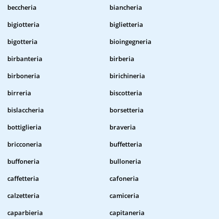
beccheria
biancheria
bigiotteria
biglietteria
bigotteria
bioingegneria
birbanteria
birberia
birboneria
birichineria
birreria
biscotteria
bislaccheria
borsetteria
bottiglieria
braveria
bricconeria
buffetteria
buffoneria
bulloneria
caffetteria
cafoneria
calzetteria
camiceria
caparbieria
capitaneria