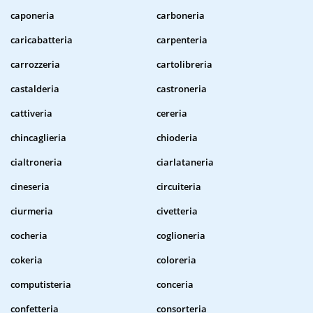
caponeria
carboneria
caricabatteria
carpenteria
carrozzeria
cartolibreria
castalderia
castroneria
cattiveria
cereria
chincaglieria
chioderia
cialtroneria
ciarlataneria
cineseria
circuiteria
ciurmeria
civetteria
cocheria
coglioneria
cokeria
coloreria
computisteria
conceria
confetteria
consorteria