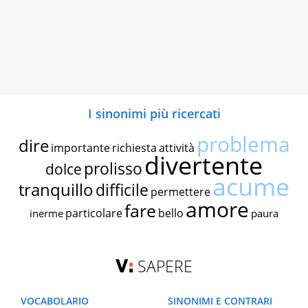
I sinonimi più ricercati
problema
dire
importante
richiesta
attività
divertente
prolisso
dolce
acume
tranquillo
difficile
permettere
amore
fare
particolare
bello
inerme
paura
SAPERE
VOCABOLARIO
SINONIMI E CONTRARI