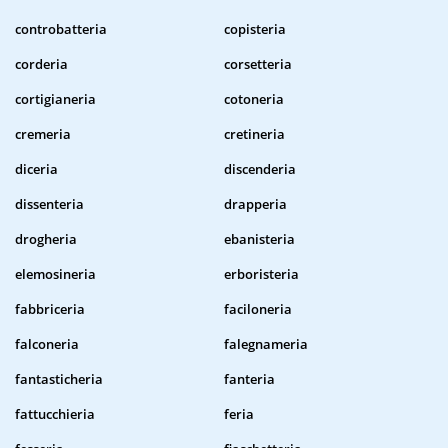
controbatteria
copisteria
corderia
corsetteria
cortigianeria
cotoneria
cremeria
cretineria
diceria
discenderia
dissenteria
drapperia
drogheria
ebanisteria
elemosineria
erboristeria
fabbriceria
faciloneria
falconeria
falegnameria
fantasticheria
fanteria
fattucchieria
feria