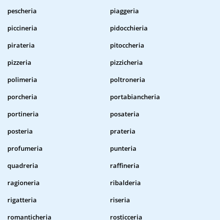
pescheria
piaggeria
piccineria
pidocchieria
pirateria
pitoccheria
pizzeria
pizzicheria
polimeria
poltroneria
porcheria
portabiancheria
portineria
posateria
posteria
prateria
profumeria
punteria
quadreria
raffineria
ragioneria
ribalderia
rigatteria
riseria
romanticheria
rosticceria