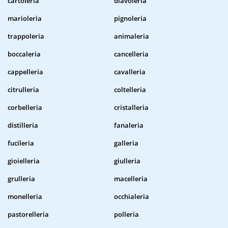
cartoleria
diavoleria
marioleria
pignoleria
trappoleria
animaleria
boccaleria
cancelleria
cappelleria
cavalleria
citrulleria
coltelleria
corbelleria
cristalleria
distilleria
fanaleria
fucileria
galleria
gioielleria
giulleria
grulleria
macelleria
monelleria
occhialeria
pastorelleria
polleria