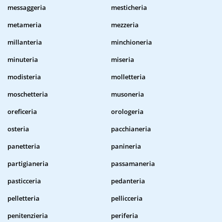
messaggeria
mesticheria
metameria
mezzeria
millanteria
minchioneria
minuteria
miseria
modisteria
molletteria
moschetteria
musoneria
oreficeria
orologeria
osteria
pacchianeria
panetteria
panineria
partigianeria
passamaneria
pasticceria
pedanteria
pelletteria
pellicceria
penitenzieria
periferia