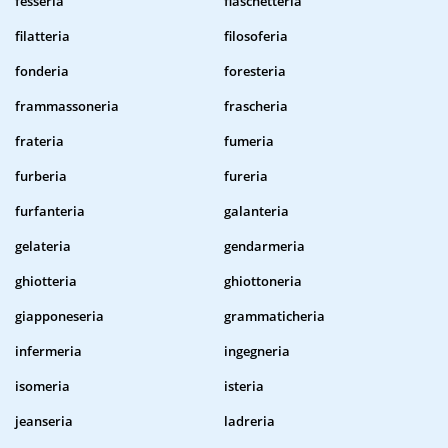
fesseria
fiaschetteria
filatteria
filosoferia
fonderia
foresteria
frammassoneria
frascheria
frateria
fumeria
furberia
fureria
furfanteria
galanteria
gelateria
gendarmeria
ghiotteria
ghiottoneria
giapponeseria
grammaticheria
infermeria
ingegneria
isomeria
isteria
jeanseria
ladreria