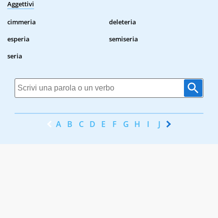
Aggettivi
cimmeria
deleteria
esperia
semiseria
seria
A
B
C
D
E
F
G
H
I
J
K
L
M
N