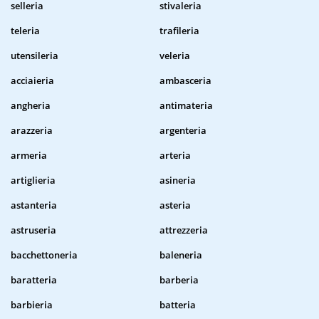
selleria
stivaleria
teleria
trafileria
utensileria
veleria
acciaieria
ambasceria
angheria
antimateria
arazzeria
argenteria
armeria
arteria
artiglieria
asineria
astanteria
asteria
astruseria
attrezzeria
bacchettoneria
baleneria
baratteria
barberia
barbieria
batteria