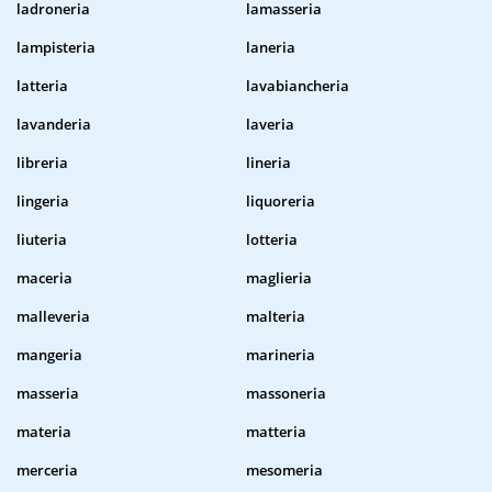
ladroneria
lamasseria
lampisteria
laneria
latteria
lavabiancheria
lavanderia
laveria
libreria
lineria
lingeria
liquoreria
liuteria
lotteria
maceria
maglieria
malleveria
malteria
mangeria
marineria
masseria
massoneria
materia
matteria
merceria
mesomeria